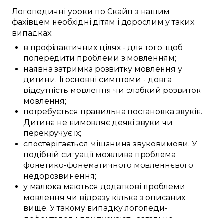
Логопедичні
уроки
по Скайп
з нашим
фахівцем
необхідні
дітям
і дорослим у
таких
випадках:
в профілактичних цілях
-
для того, щоб
попередити
проблеми з мовленням
;
наявна
затримка
розвитку мовлення
у
дитини
. Її
основні
симптоми
-
довга
відсутність мовлення
чи
слабкий
розвиток
мовлення
;
потребується
правильна
постановка звуків
.
Дитина
не
вимовляє
деякі
звуки
чи
перекручує
їх;
спостерігається
мішанина
звуковимови
. У
подібній
ситуації
можлива
проблема
фонетико-фонематичного
мовленнєвого
недорозвинення
;
у
малюка
маються
додаткові
проблеми
мовлення
чи
відразу
кілька з
описаних
вище. У
такому
випадку
логопеди-