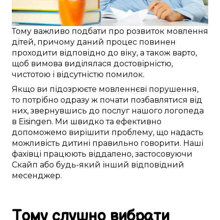
Тому
важливо
подбати про
розвиток
мовлення
дітей
, причому
даний
процес повинен
проходити
відповідно до віку
, а також
варто
,
щоб
вимова виділялася
достовірністю
,
чистотою і
відсутністю помилок
.
Якщо ви
підозрюєте
мовленнєві порушення
,
то
потрібно
одразу ж
почати
позбавлятися від
них,
звернувшись до послуг
нашого логопеда
в
Eisingen
. Ми
швидко
та
ефективно
допоможемо
вирішити проблему
, що
надасть
можливість
дитині
правильно говорити
. Наші
фахівці
працюють
віддалено
,
застосовуючи
Скайп
або будь-який інший
відповідний
месенджер.
Тому
слушно
вибрати