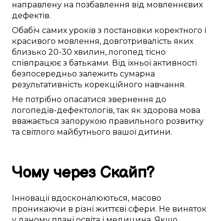
направлену
на
позбавлення від
мовленнєвих
дефектів
.
Обабіч
самих
уроків
з
постановки
коректного
і
красивого
мовлення,
довготривалість яких
близько
20-30 хвилин,
логопед
тісно
співпрацює
з батьками. Від їхньої
активності
безпосередньо
залежить
сумарна
результативність
корекційного навчання
.
Не
потрібно
опасатися
звернення до
логопедів-дефектологів
,
так як
здорова
мова
вважається
запорукою
правильного
розвитку
та
світлого майбутнього
вашої дитини
.
Чому
через Скайп
?
Інновації
вдосконалюються
,
масово
проникаючи в
різні
життєві сфери
. Не
виняток
у
даному
плані
освіта
і медицина. Якщо