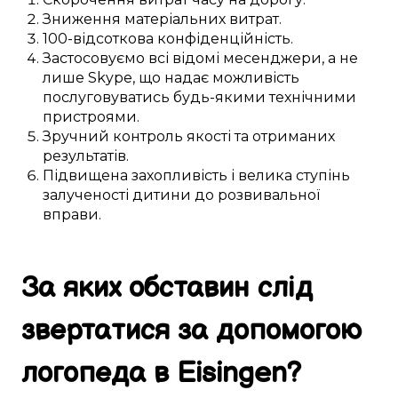
Зниження
матеріальних
витрат.
100-відсоткова
конфіденційність.
Застосовуємо
всі відомі
месенджери, а не
лише
Skype
, що
надає можливість
послуговуватись будь-якими
технічними
пристроями
.
Зручний
контроль якості та
отриманих
результатів.
Підвищена
захопливість і велика
ступінь
залученості
дитини
до
розвивальної
вправи
.
За яких обставин
слід
звертатися за
допомогою
логопеда в
Eisingen
?