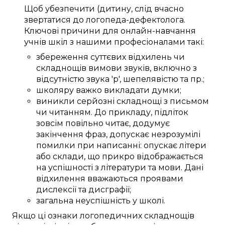
Щоб
убезпечити (дитину
,
слід
вчасно
звертатися до
логопеда-дефектолога
.
Ключові
причини
для
онлайн-навчання
учнів шкіл
з нашими
професіоналами
такі:
збереження
суттєвих
відхилень
чи
складнощів
вимови звуків
, включно з
відсутністю звука 'р'
, шепелявістю та
пр.
;
школяру
важко
викладати
думки;
виникли
серйозні
складнощі
з
письмом
чи
читанням.
До прикладу,
підліток
зовсім
повільно читає,
додумує
закінчення
фраз
,
допускає
незрозумілі
помилки
при написанні
:
опускає
літери
або склади, що
прикро
відображається
на
успішності
з
літератури та мови
.
Дані
відхилення
вважаються
проявами
дислексії та дисграфії;
загальна
неуспішність у школі
.
Якщо
ці
ознаки логопедичних
складнощів