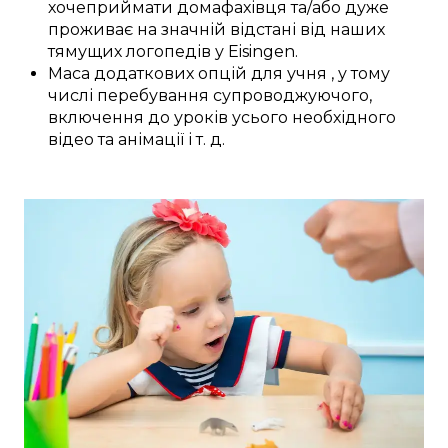
хоче
приймати дома
фахівця
та/або
дуже
проживає на значній відстані
від наших
тямущих
логопедів у
Eisingen
.
Маса
додаткових
опцій
для
учня
,
у тому
числі
перебування
супроводжуючого,
включення
до
уроків
усього необхідного
відео та анімації
і т. д.