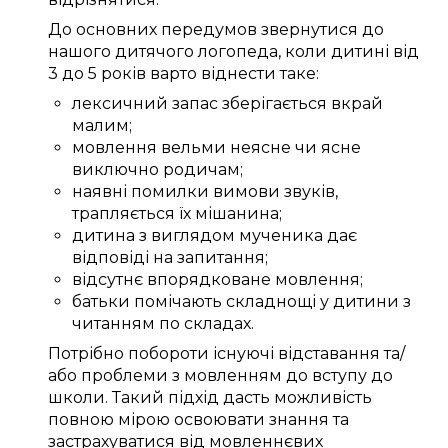
До
основних
передумов
звернутися до
нашого
дитячого логопеда
, коли дитині
від
3
до
5
років
варто
віднести таке:
лексичний запас
зберігається
вкрай
малим
;
мовлення
вельми
неясне
чи
ясне
виключно
родичам
;
наявні
помилки
вимови звуків
,
трапляється
їх
мішанина
;
дитина
з виглядом мученика
дає
відповіді
на запитання;
відсутнє
впорядковане
мовлення;
батьки
помічають
складнощі
у дитини з
читанням
по складах
.
Потрібно
побороти
існуючі
відставання та/
або
проблеми
з мовленням до
вступу до
школи
.
Такий
підхід
дасть можливість
повною мірою
освоювати
знання
та
застрахуватися від
мовленнєвих