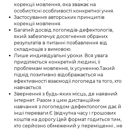
корекції
мовлення,
яка зважає на
особистісні
особливості
конкретної
учня
.
Застосування
авторських
принципів
корекції мовлення
.
Багатий
досвід
логопедів-дефектологів
,
який
забезпечує
досягнення
обраних
результатів
в питанні
позбавлення від
складнощів з вимовою
.
Лише
индивідуальні
уроки
.
Вся увага
приділяється
конкретній
людині, її
проблемам
мовлення, їх
усуненню
.
Такий
підхід
позитивно
відображається
на
ефективності
взаємодії
логопеда
та
того, хто
навчається
.
Звернення
з
будь-яких місць
, де
наявний
інтернет.
Разом з цим
дистанційне
навчання з
логопедом-дефектологом
дає
й
інші
переваги
.
Є (відчутна
часу і
грошових
коштів
на
дорогу
.
Цей
формат
годиться
тим,
хто
серйозно
обмежений у
переміщенні
, не