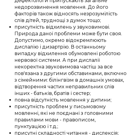
дефектологи
припускають загальне
недорозвинення мовлення
. До його
факторів
також відносять
незрозумілість
слів дітей
,
труднощі
з
думок тощо;
присутність
відхилень
у
звуковимові
.
Природа
даної
проблеми
може бути
своя
.
Допустимо,
окремо
відокремлюють
дислалію і дизартрію.
В останньому
випадку
відхилення
обумовлені
роботою
нервової системи
. А при дислалії
некоректна
звуковимова
частіш за все
пов'язана з
другими
обставинами, включно
з
сімейними
:
білінгвізм
в домашніх умовах
,
відтворення
частих
неправильних слів
інших -
батьків
,
братів і сестер
;
повна
відсутність
мовлення
у
дитини
;
присутність
проблем
у письмовому
мовленні
, які не
поєднані
з
головними
правилами мови -
правописом
,
пунктуацією і
т.д.
;
присутні
складності
читання - дислексія;