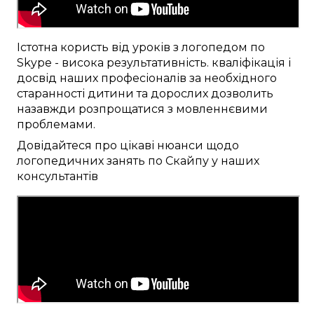
Істотна
користь від
уроків
з логопедом
по
Skype
-
висока результативність
.
кваліфікація
і
досвід наших
професіоналів
за
необхідного
старанності
дитини та дорослих
дозволить
назавжди
розпрощатися
з
мовленнєвими
проблемами
.
Довідайтеся
про
цікаві
нюанси
щодо
логопедичних
занять
по Скайпу
у наших
консультантів