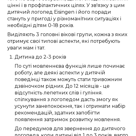
цінні
і
в профілактичних цілях
.
У зв'язку з цим
дитячий логопед
Eisingen
і його
поради
стануть у пригоді
у різноманітних
ситуаціях і
необхідні
дітям
0-18 років
.
Виділяють
3
головні
вікові
групи
, кожна з
яких
отримує
свої
типові
аспекти
, які
потребують
уваги
мам і тат
.
Дитина
до
2-3 років
По суті
мовленнєва функція
лише
починає
роботу
, але
деякі
аспекти
у
дитячій
поведінці
також
можуть
стати тривожним
дзвіночком
рідних
. До
12 місяців
- це
відсутність
лепетних слів
і гуління.
спілкування
з
логопедом
дасть змогу
як
усунути
занепокоєння
, так і отримати
набір
рекомендацій
, здатних
запобігти
появлення
затримок
розвитку мовлення
.
До
передумов
для звернення до
дитячого
логопеда
, коли
дитині
від 1 до 3 років
,
варто