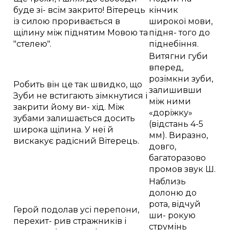
буде зі- всім закрито! Вітерець
кінчик
із силою проривається в
широкої мови,
щілину між піднятим Мовою та
підня- того до
"стелею".
піднебіння.
Витягни губи
вперед,
розімкни зуби,
Робить він це так швидко, що
залишивши
Зуби не встигають зімкнутися і
між ними
закрити йому ви- хід. Між
«доріжку»
зубами залишається досить
(відстань 4-5
широка щілина. У неї й
мм). Виразно,
вискакує радісний Вітерець.
довго,
багаторазово
промов звук Ш.
Наблизь
долоню до
рота, відчуй
Герой подолав усі перепони,
ши- рокую
перехит- рив стражників і
струмінь