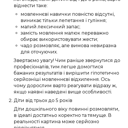
віднести таке:
мовленнєві навички
повністю
відсутні,
виникає
тільки
лепетання
і гуління;
малий
лексичний запас
;
замість
мовлення
малюк
переважно
обирає
використовувати
жести;
чадо
розмовляє
, але вимова
невиразна
для
оточуючих
.
Звертаємо увагу!
Чим
раніше
звернутися до
професіоналів
, тим
легше
домогтися
бажаних
результатів і
вирішити
гіпотетично
серйозніші
мовленнєві відхилення
.
Ось
чому
дорослим
варто
реагувати
відразу ж
,
якщо
наявні
наведені
вище
особливості
.
Діти
від трьох
до
5
років
Діти дошкільного віку
повинні
розмовляти
,
в ідеалі
достатньо
коректно
та
тямуще
.
В
реальності
картина
може
серйозно
відрізнятися.