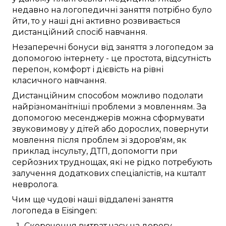
недавно
на
логопедичні заняття
потрібно
було
йти
, то
у наші дні
активно розвивається
дистанційний
спосіб
навчання.
Незаперечні
бонуси від
заняття з логопедом
за
допомогою інтернету
- це
простота
,
відсутність
перепон
,
комфорт
і
дієвість
на рівні
класичного
навчання.
Дистанційним способом
можливо
подолати
найрізноманітніші
проблеми з мовленням
.
За
допомогою месенджерів
можна
сформувати
звуковимову
у
дітей
або дорослих,
повернути
мовлення після
проблем зі здоров'ям
,
як
приклад
інсульту,
ДТП
, допомогти при
серйозних
труднощах, які
не рідко
потребують
залучення
додаткових
спеціалістів, на кшталт
невролога
.
Чим ще
чудові
наші
віддалені
заняття
логопеда в
Eisingen
:
Скорочення витрат часу
на
дорогу
.