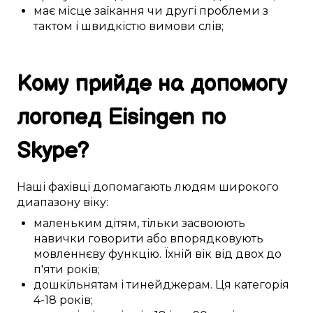
має місце
заїкання
чи
другі
проблеми
з
тактом
і
швидкістю
вимови слів
;
Кому
прийде на допомогу
логопед
Eisingen
по
Skype
?
Наші
фахівці
допомагають
людям
широкого
диапазону
віку:
маленьким дітям
,
тільки засвоюють
навички
говорити або
впорядковують
мовленнєву функцію
. Їхній вік
від двох до
п'яти
років;
дошкільнятам
і
тинейджерам
. Ця
категорія
4-18 років
;