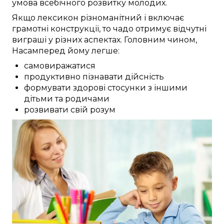
умова
всебічного
розвитку
молодих
.
Якщо
лексикон
різноманітний
і
включає
грамотні
конструкції, то чадо
отримує
відчутні
виграші
у різних
аспектах.
Головним чином,
Насамперед
йому
легше:
самовиражатися
продуктивно пізнавати дійсність
формувати здорові стосунки з іншими
дітьми та родичами
розвивати свій розум