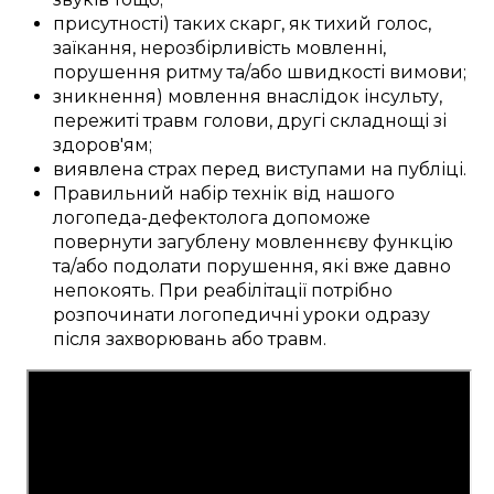
присутності)
таких скарг, як
тихий
голос,
заїкання,
нерозбірливість
мовленні,
порушення
ритму
та/або
швидкості
вимови;
зникнення)
мовлення
внаслідок інсульту
,
пережиті
травм голови
,
другі
складнощі
зі
здоров'ям;
виявлена
страх
перед
виступами на публіці
.
Правильний
набір
технік
від нашого
логопеда-дефектолога
допоможе
повернути
загублену
мовленнєву функцію
та/або
подолати
порушення, які вже давно
непокоять
.
При реабілітації
потрібно
розпочинати логопедичні
уроки
одразу
після захворювань або травм
.