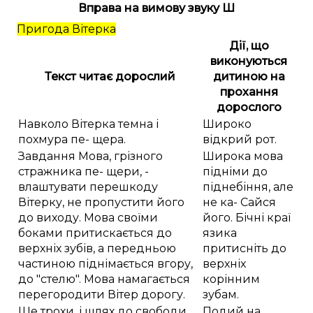
Вправа на вимову звуку Ш
Пригода Вітерка
Дії, що
виконуються
Текст читає дорослий
дитиною на
прохання
дорослого
Навколо Вітерка темна і
Широко
похмура пе- щера.
відкрий рот.
Завдання Мова, грізного
Широка мова
стражника пе- щери, -
підніми до
влаштувати перешкоду
піднебіння, але
Вітерку, не пропустити його
не ка- Сайся
до виходу. Мова своїми
його. Бічні краї
боками притискається до
язика
верхніх зубів, а передньою
притисніть до
частиною піднімається вгору,
верхніх
до "стелю". Мова намагається
корінним
перегородити Вітер дорогу.
зубам.
Ще трохи, і шлях до свободи
Подий на