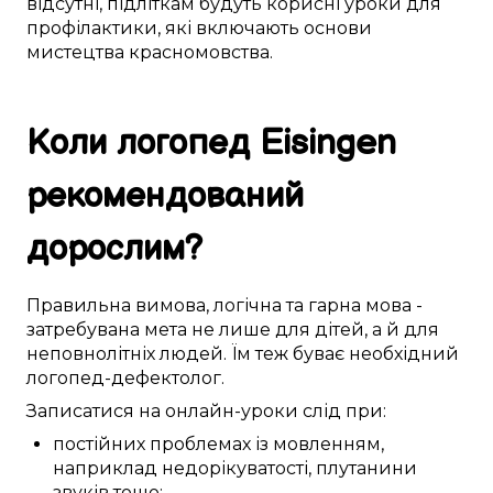
відсутні,
підліткам
будуть
корисні
уроки для
профілактики
, які
включають
основи
мистецтва красномовства
.
Коли логопед
Eisingen
рекомендований
дорослим
?
Правильна
вимова
,
логічна
та гарна мова -
затребувана
мета не лише для
дітей
, а й для
неповнолітніх
людей. Їм
теж
буває
необхідний
логопед-дефектолог
.
Записатися
на онлайн-уроки
слід
при:
постійних
проблемах із мовленням
,
наприклад
недорікуватості,
плутанини
звуків тощо;