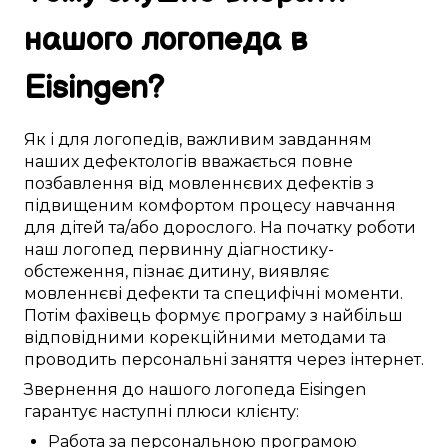
нашого логопеда в
Eisingen
?
Як і для
логопедів
,
важливим
завданням
наших дефектологів
вважається
повне
позбавлення від
мовленнєвих дефектів
з
підвищеним
комфортом
процесу навчання
для
дітей
та/або дорослого.
На початку роботи
наш логопед
первинну
діагностику-
обстеження
,
пізнає дитину
,
виявляє
мовленнєві дефекти
та
специфічні моменти
.
Потім
фахівець
формує
програму з
найбільш
відповідними
корекційними методами
та
проводить
персональні
заняття через інтернет
.
Звернення до нашого логопеда
Eisingen
гарантує
наступні
плюси
клієнту:
Работа
за
персональною
програмою