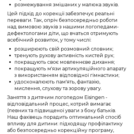
розмежування
змішаних у малюка
звуків.
Цей
підхід до
корекції
забезпечує
реальні
переваги
. Так,
опріч
безпосередньо
роботи
над
вимовою звуків
з нашими
логопедами-
дефектологами
діти, що вчаться
отримують
всебічний
розвиток, у тому числі:
розширюють
свій розмовний словник
;
тренують
рухову активність
кистей рук
;
покращують
своє мовленнєве дихання;
покращують
м'язи артикуляційного апарату
з використанням
відповідної
гімнастики;
удосконалюють
пам'ять,
фантазію
,
мислення
, слухову та зорову
увагу
.
Заняття
з дитячим логопедом
Eisingen
-
відповідальний
процес,
котрий вимагає
(певних
та
підвищеної
уваги
з боку
батьків.
Наш
фахівець
порадить
оптимальний
спосіб
впливу для дитини:
підходящу
профілактику
або
безпосередньо
корекційну
програму
,