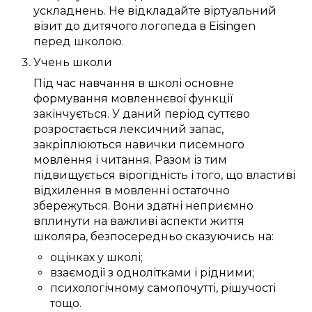
ускладнень
. Не відкладайте
віртуальний
візит до дитячого логопеда в Eisingen
перед школою.
Учень школи
Під час навчання в школі
основне
формування
мовленнєвої функції
закінчується
. У
даний
період
суттєво
розростається
лексичний запас
,
закріплюються
навички
писемного
мовлення
і читання.
Разом із тим
підвищується
вірогідність
і того, що
властиві
відхилення в мовленні
остаточно
збережуться
. Вони
здатні
неприємно
вплинути
на
важливі
аспекти життя
школяра
,
безпосередньо
сказуючись
на:
оцінках у школі
;
взаємодії
з однолітками
і
рідними
;
психологічному
самопочутті
,
рішучості
тощо.