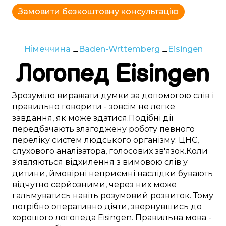
Замовити безкоштовну консультацію
Німеччина
Baden-Wrttemberg
Eisingen
Логопед
Eisingen
Зрозуміло
виражати думки
за допомогою слів
і
правильно
говорити -
зовсім
не
легке
завдання,
як може здатися
.
Подібні
дії
передбачають
злагоджену
роботу
певного
переліку
систем
людського
організму:
ЦНС
,
слухового аналізатора
,
голосових зв'язок
.
Коли
з'являються
відхилення
з
вимовою слів
у
дитини
,
ймовірні
неприємні
наслідки бувають
відчутно
серйозними, через
них
може
гальмуватись
навіть розумовий розвиток.
Тому
потрібно
оперативно
діяти,
звернувшись до
хорошого
логопеда
Eisingen
.
Правильна
мова -