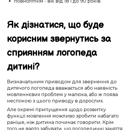
повнолітнім
- вік
від 18 і до 90
років.
Як
дізнатися
, що
буде
корисним
звернутись за
сприянням
логопеда
дитині
?
Визначальним
приводом
для звернення до
дитячого логопеда
вважається
або
наявність
мовленнєвих проблем
у
малюка
, або ж поява
неспокою
з
цього
приводу в
дорослих
.
Але
окремі
припущення
щодо
розвитку
функції мовлення
можливо
зробити
набагато
раніше, ніж
дитина
починає
говорити
.
Крім
того
не
варто
забувати, що логопедичні
заняття