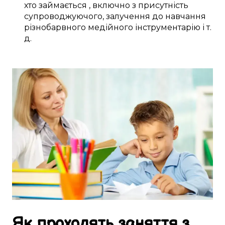
хто займається
,
включно з
присутність
супроводжуючого,
залучення
до
навчання
різнобарвного
медійного інструментарію
і т.
д.
Як
проходять
заняття
з