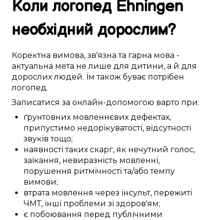
Коли логопед
Ehningen
необхідний
дорослим
?
Коректна
вимова
,
зв'язна
та гарна мова -
актуальна
мета не лише для
дитини
, а й для
дорослих
людей. Їм
також
буває
потрібен
логопед
.
Записатися
за онлайн-допомогою
варто
при:
ґрунтовних
мовленнєвих дефектах
,
припустимо
недорікуватості,
відсутності
звуків тощо;
наявності
таких скарг, як
нечутний
голос,
заїкання,
невиразність
мовленні,
порушення
ритмічності
та/або
темпу
вимови;
втрата
мовлення
через інсульт
, пережиті
ЧМТ
,
інші
проблеми
зі здоров'ям;
є
побоювання
перед
публічними