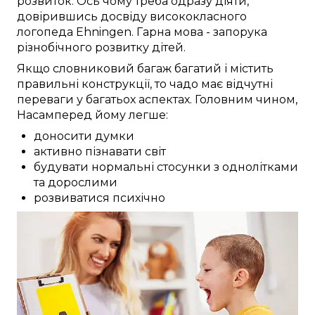
розвиток.
Ось чому
треба
одразу
діяти,
довірившись досвіду
висококласного
логопеда
Ehningen
.
Гарна
мова -
запорука
різнобічного
розвитку
дітей
.
Якщо
словниковий багаж
багатий
і
містить
правильні
конструкції, то чадо
має
відчутні
переваги
у багатьох
аспектах.
Головним чином,
Насамперед
йому
легше:
доносити думки
активно пізнавати світ
будувати нормальні стосунки з однолітками
та дорослими
розвиватися психічно