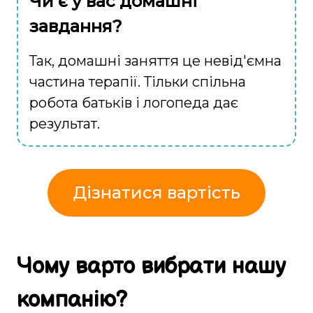
Чи є у вас домашні
завдання?
Так, домашні заняття це невід'ємна
частина терапії. Тільки спільна
робота батьків і логопеда дає
результат.
Дізнатися вартість
Чому
варто
вибрати
нашу
компанію
?