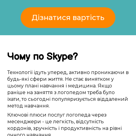
Дізнатися вартість
Чому
по Skype
?
Технології
ідуть уперед
,
активно
проникаючи в
будь-які
сфери життя
. Не
стає винятком
у
цьому
плані
навчання
і медицина. Якщо
раніше
на
заняття з логопедом
треба
було
їхати
, то
сьогодні
популяризується
віддалений
метод
навчання.
Ключові
плюси
послуг логопеда
через
месенджери
- це
легкість
,
відсутність
кордонів
,
зручність
і
продуктивність
на рівні
очного
навчання.