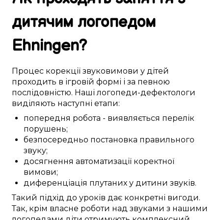
дитячим логопедом
Ehningen
?
Процес
корекції
звуковимови
у
дітей
проходить
в
ігровій формі
і за
певною
послідовністю. Наші
логопеди-дефектологи
виділяють
наступні
етапи:
попередня робота
-
виявляється
перелік
порушень
;
безпосередньо
постановка
правильного
звуку
;
досягнення
автоматизації
коректної
вимови
;
диференціація
плутаних у дитини
звуків.
Такий
підхід до
уроків
дає
конкретні
вигоди
.
Так,
крім
власне
роботи над
звуками
з нашими
логопедами
діти
отримують
комплексний