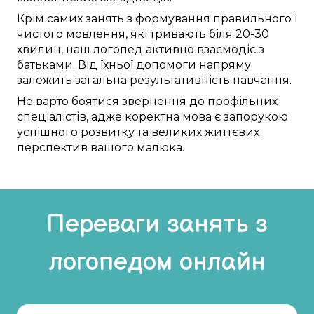
Крім
самих
занять
з
формування
правильного
і
чистого
мовлення,
які тривають
біля
20-30
хвилин,
наш логопед
активно
взаємодіє
з
батьками. Від їхньої
допомоги
напряму
залежить
загальна
результативність
навчання
.
Не
варто
боятися
звернення до
профільних
спеціалістів
,
адже
коректна
мова
є
запорукою
успішного
розвитку та
великих життєвих
перспектив
вашого малюка
.
Переваги занять з
логопедом онлайн