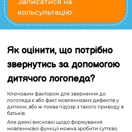
Записатися на
кольсультацію
Як
оцінити
, що
потрібно
звернутись за
допомогою
дитячого логопеда
?
Ключовим
фактором
для звернення до
логопеда
є
або
факт
мовленнєвих дефектів
у
дитини
, або ж поява
підозр
з
такого
приводу в
батьків
.
Але
деякі
висновкі
щодо
формування
мовленнєвої функції
можна
зробити
суттєво