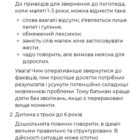
До
приводів
для звернення до
логопеда
,
коли
маляті
1-3 роки
,
можна
віднести таке:
слова
взагалі
відсутні,
з'являється
лише
лепет
і гуління;
обмежений
лексикон
;
замість
слів
малюк
хоче
застосовувати
жести;
чадо
говорить
, але вимова
неясна
для
дорослих
.
Увага!
Чим
оперативніше
звернутися до
фахівців
, тим
простіше
досягти
потрібних
результатів і
усунути
потенційно
складніші
мовленнєві проблеми
.
Тому
батькам
краще
діяти
без зволікань
, якщо
є
перераховані
вище
моменти
.
Дитина
з трьох
до
6
років
Дошкільнята
повинні
говорити
, в ідеалі
вельми
правильно
та
структуровано
.
В
дійсності
ситуація
може
істотно