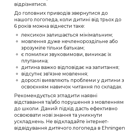
відрізнятися.
До
головних
приводів
звернутися до
нашого
логопеда
, коли дитині
від трьох
до
6
років
можна
віднести таке:
лексикон
залишається
мінімальним
;
мовлення
дуже
нечленороздільне
або
зрозуміле
тільки
батькам
;
є
помилки
звуковимови
,
виникає
їх
плутанина
;
дитина
важко
відповідає
на запитання;
відсутнє
зв'язне
мовлення;
дорослі
виявляють
проблеми
у дитини з
освоєнням навичок читання
по складах
.
Рекомендується
згладити
наявні
відставання та/або
порушення
з мовленням
до
школи
.
Даний
підхід
дасть
ефективно
освоювати
нові знання
та
уникнути
ускладнень
. Не відкладайте
інтернет-
відвідування дитячого логопеда в Ehningen