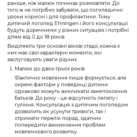
раніше, ніж
малюк
починає
розмовляти
.
До
того ж
не
потрібно
забувати, що логопедичні
уроки
корисні
і
для профілактики
.
Тому
дитячий логопед
Ehningen
і його
консультації
будуть доречними
у різних
ситуаціях і
потрібні
дітям
від 0 до 18 років
.
Виділяють
три
основні
вікові
стадії
, кожна з
них
має
свої
характерні
моменти
, які
заслуговують
уваги
рідних
.
Малюк
до
двох-трьох років
Фактично
мовлення
лише
формується
, але
окремі
фактори
у
поведінці дитини
однаково
можуть
викликати занепокоєння
батьків
. До
року
- це відсутність
лепету
і
гуління.
Консультація
з
дитячим логопедом
дозволить
як усунути
тривоги
, так і
отримати
перелік
порад
, здатних
попередити
виникнення
проблем
мовленнєвого розвитку
.