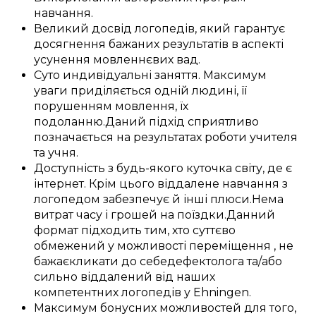
навчання
.
Великий
досвід
логопедів
, який
гарантує
досягнення
бажаних
результатів
в аспекті
усунення
мовленнєвих вад
.
Суто
индивідуальні
заняття
.
Максимум
уваги
приділяється
одній
людині, її
порушенням
мовлення, їх
подоланню
.
Даний
підхід
сприятливо
позначається
на
результатах
роботи
учителя
та
учня
.
Доступність
з
будь-якого куточка світу
, де
є
інтернет.
Крім цього
віддалене
навчання з
логопедом
забезпечує
й інші
плюси
.
Нема
витрат
часу і
грошей
на
поїздки
.
Данний
формат
підходить
тим, хто
суттєво
обмежений у
можливості переміщення
, не
бажає
кликати до себе
дефектолога
та/або
сильно
віддалений
від наших
компетентних
логопедів у
Ehningen
.
Максимум
бонусних
можливостей
для
того,