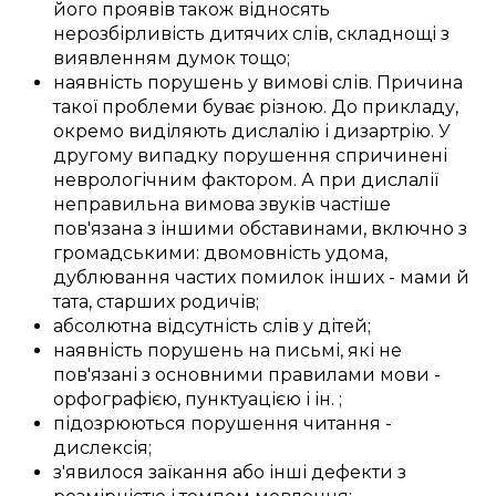
його
проявів
також відносять
нерозбірливість
дитячих слів
,
складнощі
з
виявленням
думок тощо;
наявність
порушень
у
вимові слів
.
Причина
такої
проблеми
буває
різною
.
До прикладу,
окремо
виділяють
дислалію і дизартрію.
У
другому
випадку
порушення
спричинені
неврологічним фактором
. А при дислалії
неправильна
вимова звуків
частіше
пов'язана з
іншими
обставинами, включно з
громадськими
:
двомовність
удома
,
дублювання
частих
помилок
інших -
мами й
тата
,
старших родичів
;
абсолютна
відсутність
слів
у
дітей
;
наявність
порушень
на письмі
, які не
пов'язані
з
основними
правилами мови -
орфографією
, пунктуацією і
ін.
;
підозрюються
порушення
читання -
дислексія;
з'явилося
заїкання
або
інші
дефекти
з