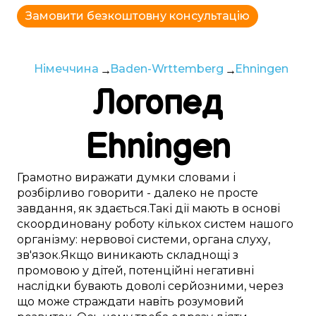
Замовити безкоштовну консультацію
Німеччина
Baden-Wrttemberg
Ehningen
Логопед
Ehningen
Грамотно
виражати думки
словами
і
розбірливо
говорити -
далеко
не
просте
завдання,
як здається
.
Такі
дії
мають в основі
скоординовану
роботу
кількох
систем
нашого
організму:
нервової системи
,
органа слуху
,
зв'язок
.
Якщо
виникають
складнощі
з
промовою
у
дітей
,
потенційні
негативні
наслідки бувають
доволі
серйозними, через
що
може
страждати
навіть розумовий