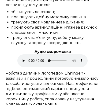
розвиток, у тому числі:
збільшують
лексикон
;
поліпшують
дрібну моторику
пальців
;
тренують
своє мовленнєве дихання;
посилюють
артикуляційні м'язи
за рахунок
спеціальної
гімнастики;
тренують
пам'ять,
уяву
,
роботу мозку
,
слухову та зорову
зосередженність
.
Аудіо скоромовка
Робота
з дитячим логопедом
Ehningen
-
важливий
процес,
який потребує
чимало часу
та
особливої
уваги
від
батьків. Наш
дефектолог
підбере
оптимальний
варіант
впливу для
дитини:
легку
профілактику
або
власне
корекційну
роботу
,
спрямовану
на
усунення
мовленнєвих складнощів
.