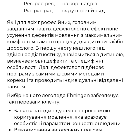
Рес-рес-рес,
на корі надріз.
Рят-рят-рят,
сяду в третій ряд.
Як і для
всіх професійних
,
головним
завданням наших дефектологів
є
ефективне
усунення
дефектів мовлення
з
максимальним
комфортом
самого процесу
для
дитини
та/або
дорослого.
В першу чергу
наш логопед
здійснює
діагностику
,
знайомиться з дитиною
,
визначає
мовні дефекти
та
специфічні
особливості
.
Далі
дефектолог
підбирає
програму з
самими
дієвими
методами
корекції
та проводить
індивідуальні
віддалені
заняття
.
Вибір нашого логопеда
Ehningen
забезпечує
такі
переваги
клієнту:
Заняття
за
індивідуальною
програмою
коригування
мовлення,
яка враховує
особистісні
параметри
конкретної
людини
.
Використання
авторських
програм