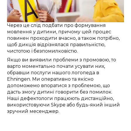
Через це
слід
подбати про
формування
мовлення
у дитини
, причому
цей
процес
повинен проходити
вчасно
, а також
потрібно
,
щоб
дикція відрізнялася
правильністю
,
чистотою і
безпомилковістю
.
Якщо ви
виявили
проблеми з промовою
, то
варто
моментально
почати
усувати
них,
обравши послуги
нашого логопеда в
Ehningen
. Ми
оперативно
та
якісно
допоможемо
впоратися з проблемою
, що
дасть змогу
дитині
говорити без помилок
.
Наші
дефектологи
працюють
дистанційно
,
використовуючи
Skype
або будь-який інший
зручний
месенджер.