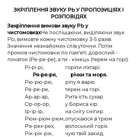
ЗКРІПЛЕННЯ ЗВУКУ РЬ У ПРОПОЗИЦІЯХ І
РОЗПОВІДЯХ
Закріплення вимови звуку РЬ у
чистомовках
Не поспішаючи, виділяючи звук
РЬ, вимовте кожну чистомовку 3-5 разів.
Значення незнайомих слів уточни. Потім
промов чистомовки по пам'яті: дорослий -
початок (Ре-ре-ре), а ти - кінець (терем на горі).
Рі-рі-рі,
горіли ліхтарі.
Ря-ря-ря,
річки та моря.
Рю-рю-рю,
ріпу я варю.
Ре-ре-ре,
терем на горі.
Ар-ар-ар,
Рита їсть сухар.
Ор-ор-ор,
у Бориса кір.
Ір-ір-ір,
на снігу снігир.
Рюм-рюм-рюм,
опускаюся в трюм
Ріх-рех-рех,
волоський горіх.
Рік-рік-рік,
чую твій закид.