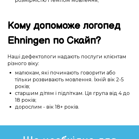
розмірністю
і
темпом
мовлення
;
Кому
допоможе
логопед
Ehningen
по Скайп
?
Наші
дефектологи
надають послуги
клієнтам
різного
віку:
малюкам
,
які починають
говорити або
тільки розвивають
мовлення
. Їхній вік
2-5
років;
старшим дітям
і
підліткам
. Ця
група
від 4 до
18 років
;
дорослим
- вік
18+
років.