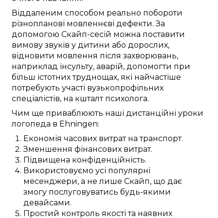
Віддаленим способом
реально
побороти
різнопланові
мовленнєві дефекти
.
За
допомогою Скайп-сесій
можна
поставити
вимову звуків
у
дитини
або дорослих,
відновити
мовлення після
захворювань
,
наприклад
інсульту,
аварій
, допомогти при
більш істотних
труднощах, які
найчастіше
потребують
участі
вузькопрофільних
спеціалістів, на кшталт
психолога
.
Чим ще
приваблюють
наші
дистанційні
уроки
логопеда в
Ehningen
:
Економія часових витрат
на
транспорт
.
Зменшення
фінансових
витрат.
Підвищена
конфіденційність.
Використовуємо
усі популярні
месенджери, а не лише
Скайп
, що
дає
змогу
послуговуватись будь-якими
девайсами
.
Простий
контроль якості та
наявних