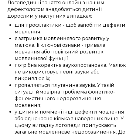
Логопедичні
заняття
онлайн
з нашим
дефектологом
знадобляться
дитині
і
дорослим у
наступних
випадках:
для профілактики
-
щоб
запобігти
дефекти
мовлення
;
є
затримка
мовленнєвого розвитку
у
малюка
. Її
ключові
ознаки
-
тривала
мовчання
або
повільний
розвиток
мовленнєвої функції
;
потрібна
коректна
звукопостановка
.
Малюк
не
використовує
певні
звуки
або
викривлює
їх;
проявляється
плутанина
звуків
. У
такій
ситуації
ймовірна
проблема фонетико-
фонематичного
недорозвинення
мовлення
;
у
дитини
помічені
інші
дефекти
мовлення
або
одночасно
кілька з
наведених
вище. У
цьому
випадку
логопеди
припускають
загальне
мовленнєве недорозвинення
. До