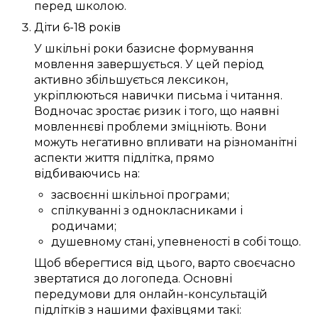
перед школою.
Діти 6-18 років
У шкільні роки
базисне
формування
мовлення
завершується
. У
цей
період
активно
збільшується
лексикон
,
укріплюються
навички
письма
і читання.
Водночас
зростає
ризик
і того, що
наявні
мовленнєві проблеми
зміцніють
. Вони
можуть
негативно
впливати
на
різноманітні
аспекти життя
підлітка
,
прямо
відбиваючись
на:
засвоєнні шкільної програми
;
спілкуванні
з однокласниками
і
родичами
;
душевному
стані
,
упевненості в собі
тощо.
Щоб
вберегтися від цього
,
варто
своєчасно
звертатися до
логопеда
.
Основні
передумови
для
онлайн-консультацій
підлітків
з нашими
фахівцями
такі: