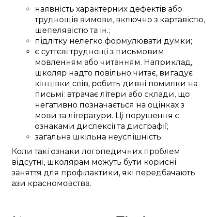
наявність
характерних
дефектів
або
труднощів
вимови
, включно з
картавістю
,
шепелявістю та
ін.
;
підлітку
нелегко
формулювати
думки;
є
суттєві
труднощі
з
письмовим
мовленням
або
читанням.
Наприклад,
школяр
надто
повільно читає,
вигадує
кінцівки
слів
,
робить
дивні
помилки
на
письмі
:
втрачає
літери або склади, що
негативно
позначається
на
оцінках
з
мови та літератури
.
Ці
порушення
є
ознаками
дислексії та дисграфії;
загальна
шкільна неуспішність
.
Коли
такі
ознаки логопедичних
проблем
відсутні,
школярам
можуть бути
корисні
заняття для профілактики
, які
передбачають
ази
красномовства
.