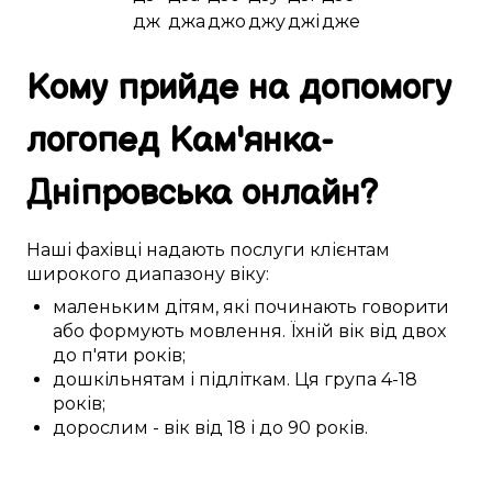
дж
джа
джо
джу
джі
дже
Кому
прийде на допомогу
логопед
Кам'янка-
Дніпровська
онлайн
?
Наші
фахівці
надають послуги
клієнтам
широкого диапазону
віку:
маленьким дітям
,
які починають
говорити
або
формують
мовлення
. Їхній вік
від двох
до п'яти
років;
дошкільнятам
і
підліткам
. Ця
група
4-18
років
;
дорослим
- вік
від 18 і до 90
років.