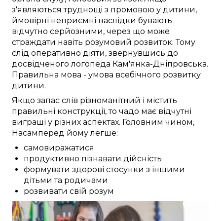
з'являються
труднощі
з
промовою
у
дитини
,
ймовірні
неприємні
наслідки бувають
відчутно
серйозними, через
що
може
страждати
навіть розумовий розвиток.
Тому
слід
оперативно
діяти,
звернувшись до
досвідченого
логопеда
Кам'янка-Дніпровська
.
Правильна
мова -
умова
всебічного
розвитку
дитини
.
Якщо
запас слів
різноманітний
і
містить
правильні
конструкції, то чадо
має
відчутні
виграші
у різних
аспектах.
Головним чином,
Насамперед
йому
легше:
самовиражатися
продуктивно пізнавати дійсність
формувати здорові стосунки з іншими
дітьми та родичами
розвивати свій розум