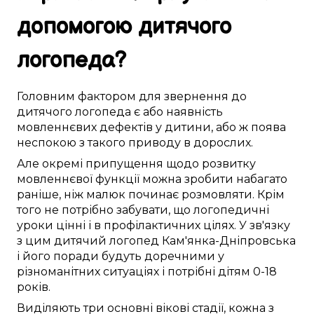
допомогою
дитячого
логопеда
?
Головним
фактором
для звернення до
дитячого логопеда
є
або
наявність
мовленнєвих дефектів
у
дитини
, або ж поява
неспокою
з
такого
приводу в
дорослих
.
Але
окремі
припущення
щодо
розвитку
мовленнєвої функції
можна
зробити
набагато
раніше, ніж
малюк
починає
розмовляти
.
Крім
того
не
потрібно
забувати, що логопедичні
уроки
цінні
і
в профілактичних цілях
.
У зв'язку
з цим
дитячий логопед
Кам'янка-Дніпровська
і його
поради
будуть доречними
у
різноманітних
ситуаціях і
потрібні
дітям
0-18
років
.
Виділяють
три
основні
вікові
стадії
, кожна з