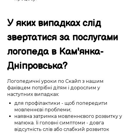
У яких випадках
слід
звертатися за
послугами
логопеда в
Кам'янка-
Дніпровська
?
Логопедичні
уроки
по Скайп
з нашим
фахівцем
потрібні
дітям
і дорослим у
наступних
випадках:
для профілактики
-
щоб
попередити
мовленнєві проблеми
;
наявна
затримка
мовленнєвого розвитку
у
малюка
. Її
головні
симптоми
-
довга
відсутність слів
або
слабкий
розвиток