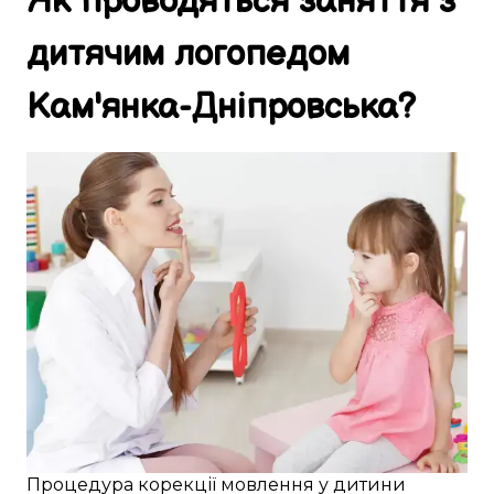
Як
проводяться
заняття
з
дитячим логопедом
Кам'янка-Дніпровська
?
Процедура
корекції
мовлення
у
дитини