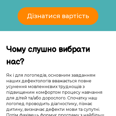
Дізнатися вартість
Чому
слушно
вибрати
нас
?
Як і для
логопедів
,
основним
завданням
наших дефектологів
вважається
повне
усунення
мовленнєвих труднощів
з
підвищеним
комфортом
процесу навчання
для
дітей
та/або дорослого.
Спочатку
наш
логопед
проводить
діагностику
,
пізнає
дитину
,
визначає
дефекти мови
та
супутні
.
Потім
фахівець
формує
програму з
найбільш