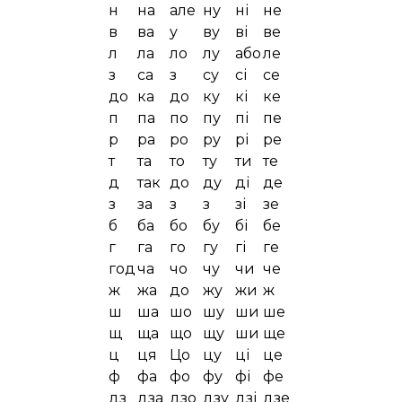
н
на
але
ну
ні
не
в
ва
у
ву
ві
ве
л
ла
ло
лу
або
ле
з
са
з
су
сі
се
до
ка
до
ку
кі
ке
п
па
по
пу
пі
пе
р
ра
ро
ру
рі
ре
т
та
то
ту
ти
те
д
так
до
ду
ді
де
з
за
з
з
зі
зе
б
ба
бо
бу
бі
бе
г
га
го
гу
гі
ге
год
ча
чо
чу
чи
че
ж
жа
до
жу
жи
ж
ш
ша
шо
шу
ши
ше
щ
ща
що
щу
ши
ще
ц
ця
Цо
цу
ці
це
ф
фа
фо
фу
фі
фе
дз
дза
дзо
дзу
дзі
дзе