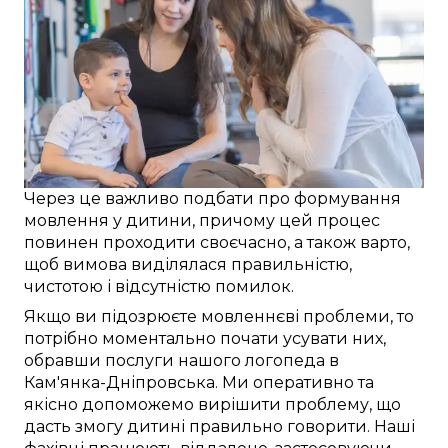
Через це
важливо
подбати про
формування
мовлення
у дитини
, причому
цей
процес
повинен проходити
своєчасно
, а також
варто
,
щоб
вимова виділялася
правильністю
,
чистотою і
відсутністю помилок
.
Якщо ви
підозрюєте
мовленнєві проблеми
, то
потрібно
моментально
почати
усувати
них,
обравши послуги
нашого логопеда в
Кам'янка-Дніпровська
. Ми
оперативно
та
якісно
допоможемо
вирішити проблему
, що
дасть змогу
дитині
правильно говорити
. Наші