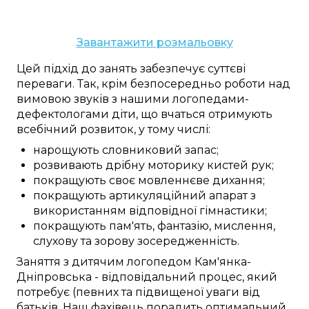
Завантажити розмальовку
Цей
підхід до
занять
забезпечує
суттєві
переваги
. Так,
крім
безпосередньо
роботи над
вимовою звуків
з нашими
логопедами-
дефектологами
діти, що вчаться
отримують
всебічний
розвиток, у тому числі:
нарощують
словниковий запас
;
розвивають
дрібну моторику
кистей рук
;
покращують
своє мовленнєве дихання;
покращують
артикуляційний апарат
з
використанням
відповідної
гімнастики;
покращують
пам'ять,
фантазію
,
мислення
,
слухову та зорову
зосередженність
.
Заняття
з дитячим логопедом
Кам'янка-
Дніпровська
-
відповідальний
процес,
який
потребує
(певних
та
підвищеної
уваги
від
батьків. Наш
фахівець
порадить
оптимальний