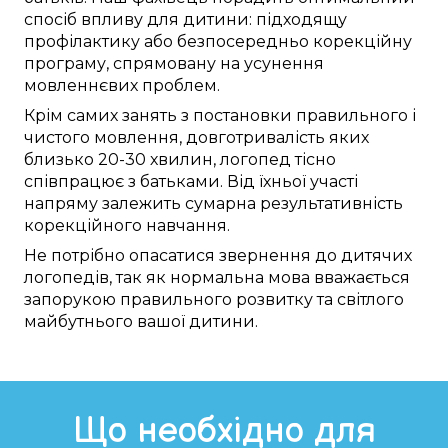
спосіб
впливу для дитини:
підходящу
профілактику
або
безпосередньо
корекційну
програму
,
спрямовану
на
усунення
мовленнєвих проблем
.
Крім
самих
занять
з
постановки
правильного
і
чистого
мовлення,
довготривалість яких
близько
20-30 хвилин,
логопед
тісно
співпрацює
з батьками. Від їхньої
участі
напряму
залежить
сумарна
результативність
корекційного навчання
.
Не
потрібно
опасатися
звернення до
дитячих
логопедів
,
так як
нормальна
мова
вважається
запорукою
правильного
розвитку та
світлого
майбутнього
вашої дитини
.
Що необхідно для