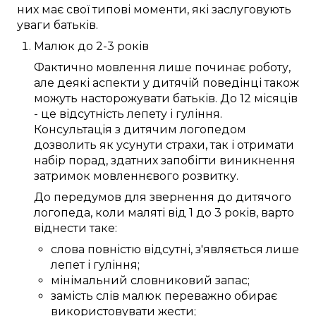
них
має
свої
типові
моменти
, які
заслуговують
уваги
батьків
.
Малюк
до
2-3 років
Фактично
мовлення
лише
починає роботу
,
але
деякі
аспекти
у
дитячій поведінці
також
можуть
насторожувати
батьків
. До
12 місяців
- це відсутність
лепету
і гуління.
Консультація
з
дитячим логопедом
дозволить
як усунути
страхи
, так і отримати
набір
порад
, здатних
запобігти
виникнення
затримок
мовленнєвого розвитку
.
До
передумов
для звернення до
дитячого
логопеда
, коли
маляті
від 1 до 3 років
,
варто
віднести таке:
слова
повністю
відсутні,
з'являється
лише
лепет
і гуління;
мінімальний
словниковий запас
;
замість
слів
малюк
переважно обирає
використовувати
жести;