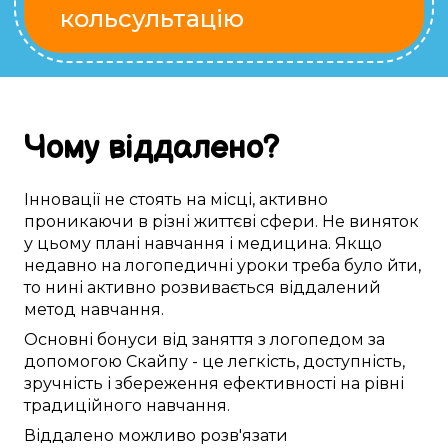
кольсультацію
Чому
віддалено
?
Інновації
не стоять на місці
,
активно
проникаючи в
різні
життєві сфери
. Не
виняток
у
цьому
плані
навчання
і медицина. Якщо
недавно
на
логопедичні уроки
треба
було
йти
,
то
нині
активно розвивається
віддалений
метод
навчання.
Основні
бонуси від
заняття з логопедом
за
допомогою Скайпу
- це
легкість
,
доступність
,
зручність
і
збереження ефективності
на рівні
традиційного
навчання.
Віддалено
можливо
розв'язати