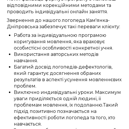
відповідними
корекційними методами
та
проводить
індивідуальні
онлайн заняття
.
Звернення до нашого логопеда
Кам'янка-
Дніпровська
забезпечує
такі
переваги
клієнту:
Работа
за
індивідуальною
програмою
коригування
мовлення,
яка враховує
особистісні
особливості
конкретної
учня
.
Використання
авторських
методів
навчання
.
Багатий
досвід
логопедів-дефектологів
,
який
гарантує
досягнення
обраних
результатів
в аспекті
усунення
мовленнєвих
проблем
.
Виключно
индивідуальні
уроки
.
Максимум
уваги
приділяється
одній
людині, її
проблемам
мовлення, їх
подоланню
.
Такий
підхід
позитивно
позначається
на
ефективності
роботи
логопеда
та
того, хто
навчається
.