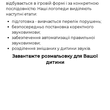
відбувається
в
ігровій формі
і за
конкретною
послідовністю. Наші
логопеди
виділяють
наступні
етапи:
підготовка
-
вивчається
перелік
порушень
;
безпосередньо
постановка
коректного
звуковимови
;
забезпечення
автоматизації
правильної
звуковимови
;
розділення
змішаних у дитини
звуків.
Завантажте розмальовку для Вашої
дитини