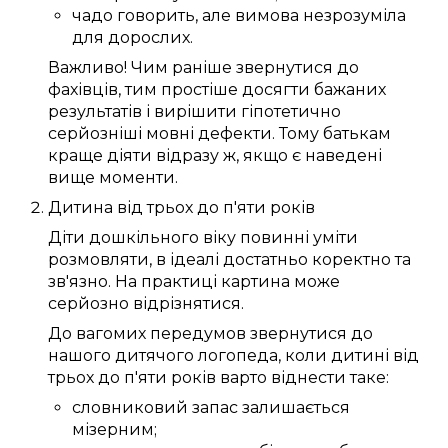
чадо
говорить
, але вимова
незрозуміла
для
дорослих
.
Важливо!
Чим
раніше
звернутися до
фахівців
, тим
простіше
досягти
бажаних
результатів і
вирішити
гіпотетично
серйозніші
мовні дефекти
.
Тому
батькам
краще
діяти
відразу ж
, якщо
є
наведені
вище
моменти
.
Дитина
від трьох
до
п'яти
років
Діти дошкільного віку
повинні
уміти
розмовляти
, в ідеалі
достатньо
коректно
та
зв'язно
.
На практиці
картина
може
серйозно
відрізнятися.
До
вагомих
передумов
звернутися до
нашого
дитячого логопеда
, коли дитині
від
трьох
до
п'яти
років
варто
віднести таке:
словниковий запас
залишається
мізерним
;