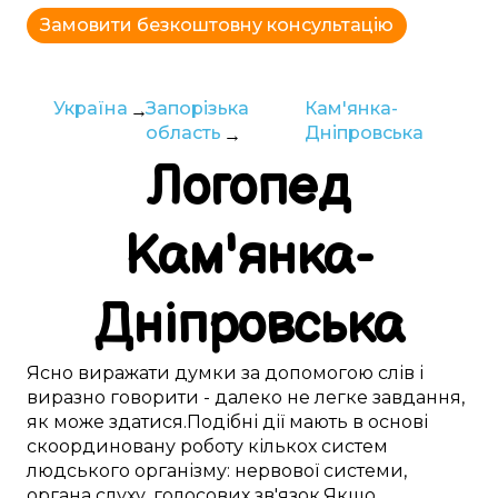
Замовити безкоштовну консультацію
Україна
Запорізька
Кам'янка-
область
Дніпровська
Логопед
Кам'янка-
Дніпровська
Ясно
виражати думки
за допомогою слів
і
виразно
говорити -
далеко
не
легке
завдання,
як може здатися
.
Подібні
дії
мають в основі
скоординовану
роботу
кількох
систем
людського
організму:
нервової системи
,
органа слуху
,
голосових зв'язок
.
Якщо