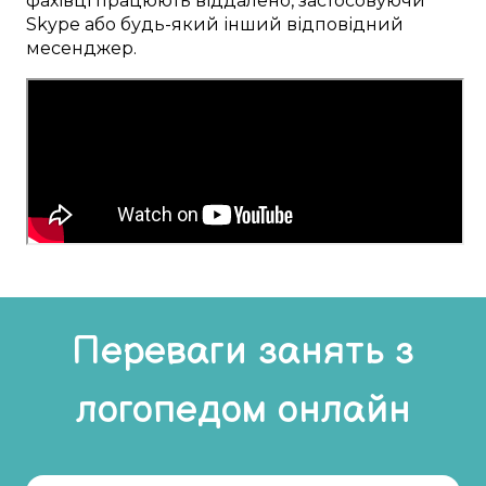
фахівці
працюють
віддалено
,
застосовуючи
Skype
або будь-який інший
відповідний
месенджер.
Переваги занять з
логопедом онлайн