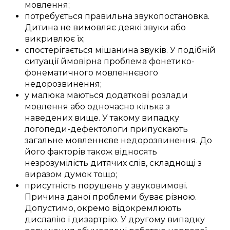
мовлення
;
потребується
правильна
звукопостановка
.
Дитина
не
вимовляє
деякі
звуки
або
викривлює
їх;
спостерігається
мішанина
звуків
. У
подібній
ситуації
ймовірна
проблема фонетико-
фонематичного
мовленнєвого
недорозвинення
;
у
малюка
маються
додаткові
розлади
мовлення
або
одночасно
кілька з
наведених
вище. У
такому
випадку
логопеди-дефектологи
припускають
загальне
мовленнєве недорозвинення
. До
його
факторів
також відносять
незрозумілість
дитячих слів
,
складнощі
з
виразом
думок тощо;
присутність
порушень
у
звуковимові
.
Причина
даної
проблеми
буває
різною
.
Допустимо,
окремо
відокремлюють
дислалію і дизартрію.
У другому
випадку