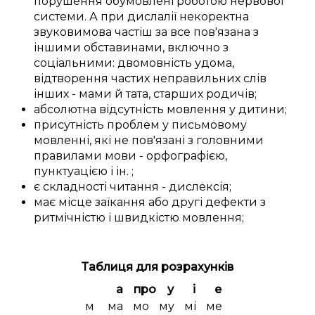
порушення
обумовлені
роботою нервової
системи
. А при дислалії
некоректна
звуковимова
частіш за все
пов'язана з
іншими
обставинами, включно з
соціальними
:
двомовність
удома
,
відтворення
частих
неправильних слів
інших -
мами й тата
,
старших родичів
;
абсолютна
відсутність
мовлення
у
дитини
;
присутність
проблем
у письмовому
мовленні
, які не
пов'язані
з
головними
правилами мови -
орфографією
,
пунктуацією і
ін.
;
є
складності
читання - дислексія;
має місце
заїкання
або
другі
дефекти
з
ритмічністю
і
швидкістю
мовлення
;
Таблиця для розрахунків
а
про
у
і
е
м
ма
мо
му
мі
ме