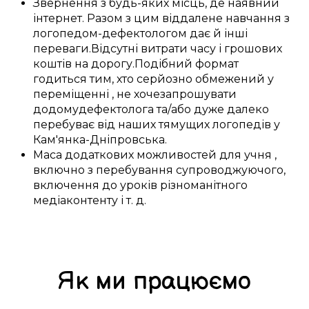
Звернення
з
будь-яких місць
, де
наявний
інтернет.
Разом з цим
віддалене
навчання з
логопедом-дефектологом
дає
й інші
переваги
.
Відсутні витрати
часу і
грошових
коштів
на
дорогу
.
Подібний
формат
годиться
тим, хто
серйозно
обмежений у
переміщенні
, не
хоче
запрошувати
додому
дефектолога
та/або
дуже
далеко
перебуває
від наших
тямущих
логопедів у
Кам'янка-Дніпровська
.
Маса
додаткових
можливостей
для
учня
,
включно з
перебування
супроводжуючого,
включення
до
уроків
різноманітного
медіаконтенту
і т. д.
Як ми працюємо