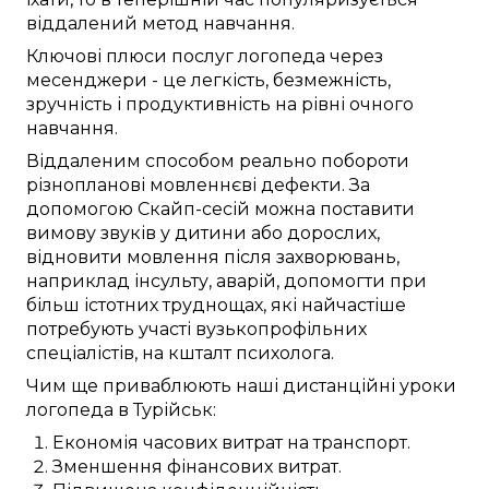
віддалений
метод
навчання.
Ключові
плюси
послуг логопеда
через
месенджери
- це
легкість
,
безмежність
,
зручність
і
продуктивність
на рівні
очного
навчання.
Віддаленим способом
реально
побороти
різнопланові
мовленнєві дефекти
.
За
допомогою Скайп-сесій
можна
поставити
вимову звуків
у
дитини
або дорослих,
відновити
мовлення після
захворювань
,
наприклад
інсульту,
аварій
, допомогти при
більш істотних
труднощах, які
найчастіше
потребують
участі
вузькопрофільних
спеціалістів, на кшталт
психолога
.
Чим ще
приваблюють
наші
дистанційні
уроки
логопеда в
Турійськ
:
Економія часових витрат
на
транспорт
.
Зменшення
фінансових
витрат.