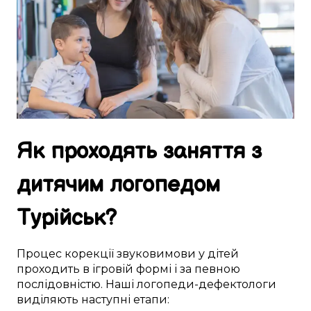
Як
проходять
заняття
з
дитячим логопедом
Турійськ
?
Процес
корекції
звуковимови
у
дітей
проходить
в
ігровій формі
і за
певною
послідовністю. Наші
логопеди-дефектологи
виділяють
наступні
етапи: