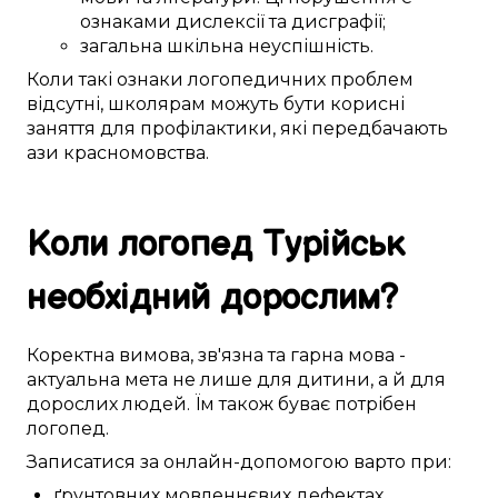
ознаками
дислексії та дисграфії;
загальна
шкільна неуспішність
.
Коли
такі
ознаки логопедичних
проблем
відсутні,
школярам
можуть бути
корисні
заняття для профілактики
, які
передбачають
ази
красномовства
.
Коли логопед
Турійськ
необхідний
дорослим
?
Коректна
вимова
,
зв'язна
та гарна мова -
актуальна
мета не лише для
дитини
, а й для
дорослих
людей. Їм
також
буває
потрібен
логопед
.
Записатися
за онлайн-допомогою
варто
при:
ґрунтовних
мовленнєвих дефектах
,