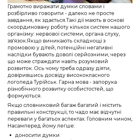
Грамотно
виражати думки
словами
і
розбірливо
говорити -
далеко
не
просте
завдання,
як здається
.
Такі
дії
мають в основі
скоординовану
роботу
кількох
систем
нашого
організму:
нервової системи
,
органа слуху
,
зв'язок
.
Якщо
виникають
складнощі
з
промовою
у
дітей
,
потенційні
негативні
наслідки бувають
доволі
серйозними, через
що
може
страждати
навіть розумовий
розвиток.
Ось чому
треба
одразу
діяти,
довірившись досвіду
висококласного
логопеда
Турійськ
.
Гарна
мова -
запорука
різнобічного
розвитку
особистостей, що
формуються
.
Якщо
словниковий багаж
багатий
і
містить
правильні
конструкції, то чадо
має
відчутні
переваги
у багатьох
аспектах.
Головним чином,
Насамперед
йому
легше:
доносити думки