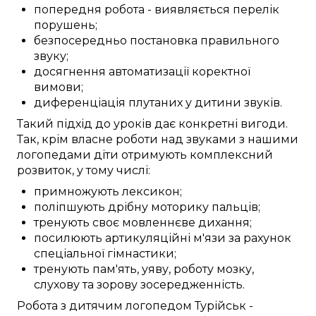
попередня робота
-
виявляється
перелік
порушень
;
безпосередньо
постановка
правильного
звуку
;
досягнення
автоматизації
коректної
вимови
;
диференціація
плутаних у дитини
звуків.
Такий
підхід до
уроків
дає
конкретні
вигоди
.
Так,
крім
власне
роботи над
звуками
з нашими
логопедами
діти
отримують
комплексний
розвиток, у тому числі:
примножують
лексикон
;
поліпшують
дрібну моторику
пальців
;
тренують
своє мовленнєве дихання;
посилюють
артикуляційні м'язи
за рахунок
спеціальної
гімнастики;
тренують
пам'ять,
уяву
,
роботу мозку
,
слухову та зорову
зосередженність
.
Робота
з дитячим логопедом
Турійськ
-