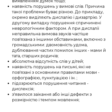
виявленням
думок тощо;
наявність
порушень
у
вимові слів
.
Причина
такої
проблеми
буває
різною
.
До прикладу,
окремо
виділяють
дислалію і дизартрію.
У
другому
випадку
порушення
спричинені
неврологічним фактором
. А при дислалії
неправильна
вимова звуків
частіше
пов'язана з
іншими
обставинами, включно з
громадськими
:
двомовність
удома
,
дублювання
частих
помилок
інших -
мами й
тата
,
старших родичів
;
абсолютна
відсутність
слів
у
дітей
;
наявність
порушень
на письмі
, які не
пов'язані
з
основними
правилами мови -
орфографією
, пунктуацією і
ін.
;
підозрюються
порушення
читання -
дислексія;
з'явилося
заїкання
або
інші
дефекти
з
розмірністю
і
темпом
мовлення
;