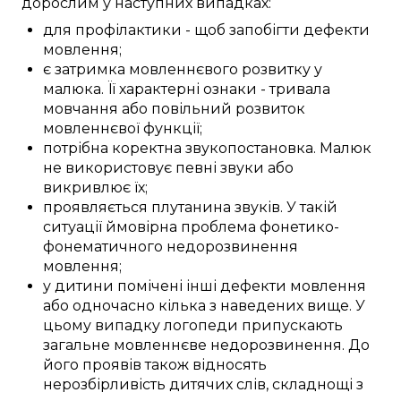
дорослим у
наступних
випадках:
для профілактики
-
щоб
запобігти
дефекти
мовлення
;
є
затримка
мовленнєвого розвитку
у
малюка
. Її
характерні
ознаки
-
тривала
мовчання
або
повільний
розвиток
мовленнєвої функції
;
потрібна
коректна
звукопостановка
.
Малюк
не
використовує
певні
звуки
або
викривлює
їх;
проявляється
плутанина
звуків
. У
такій
ситуації
ймовірна
проблема фонетико-
фонематичного
недорозвинення
мовлення
;
у
дитини
помічені
інші
дефекти
мовлення
або
одночасно
кілька з
наведених
вище. У
цьому
випадку
логопеди
припускають
загальне
мовленнєве недорозвинення
. До
його
проявів
також відносять
нерозбірливість
дитячих слів
,
складнощі
з