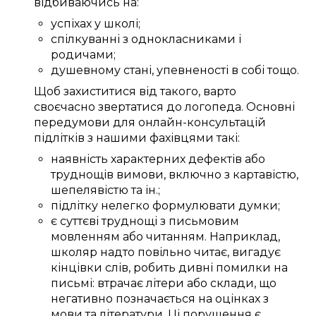
відбиваючись
на:
успіхах у школі
;
спілкуванні
з однокласниками
і
родичами
;
душевному
стані
,
упевненості в собі
тощо.
Щоб
захиститися від такого
,
варто
своєчасно
звертатися до
логопеда
.
Основні
передумови
для
онлайн-консультацій
підлітків
з нашими
фахівцями
такі:
наявність
характерних
дефектів
або
труднощів
вимови
, включно з
картавістю
,
шепелявістю та
ін.
;
підлітку
нелегко
формулювати
думки;
є
суттєві
труднощі
з
письмовим
мовленням
або
читанням.
Наприклад,
школяр
надто
повільно читає,
вигадує
кінцівки
слів
,
робить
дивні
помилки
на
письмі
:
втрачає
літери або склади, що
негативно
позначається
на
оцінках
з
мови та літератури
.
Ці
порушення
є