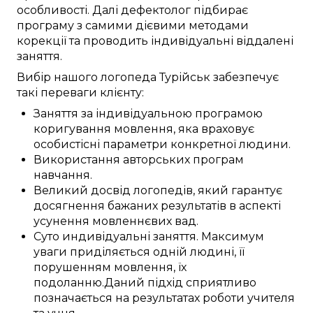
особливості
.
Далі
дефектолог
підбирає
програму з
самими
дієвими
методами
корекції
та проводить
індивідуальні
віддалені
заняття
.
Вибір нашого логопеда
Турійськ
забезпечує
такі
переваги
клієнту:
Заняття
за
індивідуальною
програмою
коригування
мовлення,
яка враховує
особистісні
параметри
конкретної
людини
.
Використання
авторських
програм
навчання
.
Великий
досвід
логопедів
, який
гарантує
досягнення
бажаних
результатів
в аспекті
усунення
мовленнєвих вад
.
Суто
индивідуальні
заняття
.
Максимум
уваги
приділяється
одній
людині, її
порушенням
мовлення, їх
подоланню
.
Даний
підхід
сприятливо
позначається
на
результатах
роботи
учителя