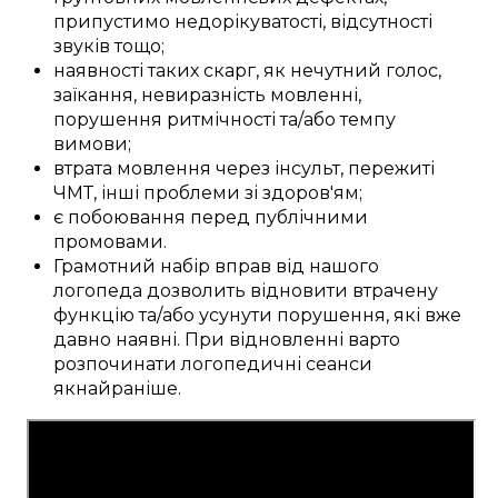
припустимо
недорікуватості,
відсутності
звуків тощо;
наявності
таких скарг, як
нечутний
голос,
заїкання,
невиразність
мовленні,
порушення
ритмічності
та/або
темпу
вимови;
втрата
мовлення
через інсульт
, пережиті
ЧМТ
,
інші
проблеми
зі здоров'ям;
є
побоювання
перед
публічними
промовами
.
Грамотний
набір
вправ
від нашого
логопеда
дозволить
відновити
втрачену
функцію
та/або
усунути
порушення, які вже
давно
наявні
.
При відновленні
варто
розпочинати логопедичні
сеанси
якнайраніше
.