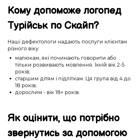
Кому
допоможе
логопед
Турійськ
по Скайп
?
Наші
дефектологи
надають послуги
клієнтам
різного
віку:
малюкам
,
які починають
говорити або
тільки розвивають
мовлення
. Їхній вік
2-5
років;
старшим дітям
і
підліткам
. Ця
група
від 4 до
18 років
;
дорослим
- вік
18+
років.
Як
оцінити
, що
потрібно
звернутись за
допомогою