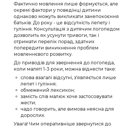
Фактично
мовлення
лише
формується
, але
окремі
фактори
у
поведінці дитини
однаково
можуть
викликати занепокоєння
батьків
. До
року
- це відсутність
лепету
і
гуління.
Консультація
з
дитячим логопедом
дозволить
як усунути
тривоги
, так і
отримати
перелік
порад
, здатних
попередити
виникнення
проблем
мовленнєвого розвитку
.
До
приводів
для звернення до
логопеда
,
коли
маляті
1-3 роки
,
можна
віднести таке:
слова
взагалі
відсутні,
з'являється
лише
лепет
і гуління;
обмежений
лексикон
;
замість
слів
малюк
хоче
застосовувати
жести;
чадо
говорить
, але вимова
неясна
для
дорослих
.
Увага!
Чим
оперативніше
звернутися до