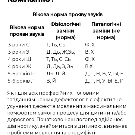
Вікова норма прояву звуків
Фізіологічні
Паталогічні
Вікова норма
заміни
заміни (не
прояви звуків
(норма)
норма)
3 роки С
Т, Ть, Сь
Ф, Х
3 роки З
Д, Дь, Ж,Зь,
В, Х
4 роки Ш
Т, Ть, С, Сь
Ф, Х
4 роки Ж
Д, Дь, З, Зь
В,Х
5-6 років Р
Ль, Л, Й
Д, Г, Н, В, У, Ы, Е
5-6 років Л
В, Й
Д, Г, Н, У, Ы, Е, Р
Як і для
всіх професійних
,
головним
завданням наших дефектологів
є
ефективне
усунення
дефектів мовлення
з
максимальним
комфортом
самого процесу
для
дитини
та/або
дорослого.
Початково
наш логопед
здійснює
діагностику
,
знайомиться з дитиною
,
визначає
проблеми мовлення
та
специфічні