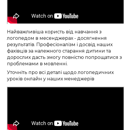
Найважливіша
користь від
навчання
з
логопедом
в месенджерах
-
досягнення
результатів
.
Професіоналізм
і досвід наших
фахівців
за
належного
старання
дитини та
дорослих
дасть змогу
повністю
попрощатися
з
проблемами в мовленні
.
Уточніть
про
всі
деталі
щодо логопедичних
уроків
онлайн
у наших
менеджерів