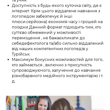
та
учня
.
Доступність
з
будь-якого куточка світу
, де
є
інтернет.
Крім цього
віддалене
навчання з
логопедом
забезпечує
й інші
плюси
.
серйозна) економія
часу і
грошей
на
поїздки
.
Данний
формат
підходить
тим, хто
суттєво
обмежений у
можливості
переміщення
, не
бажає
кликати до
себе
дефектолога
та/або
сильно
віддалений
від наших
компетентних
логопедів у
Турійськ
.
Максимум
бонусних
можливостей
для
того,
хто займається
,
включно з
присутність
супроводжуючого,
залучення
до
навчання
різнобарвного
медійного інструментарію
і т.
д.