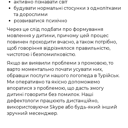
активно пізнавати світ
будувати нормальні стосунки з однолітками
та дорослими
розвиватися психічно
Через це
слід
подбати про
формування
мовлення
у дитини
, причому
цей
процес
повинен проходити
вчасно
, а також
потрібно
,
щоб
говоріння відрізнялося
правильністю
,
чистотою і
безпомилковістю
.
Якщо ви
виявили
проблеми з промовою
, то
варто
моментально
почати
усувати
них,
обравши послуги
нашого логопеда в
Турійськ
.
Ми
оперативно
та
якісно
допоможемо
впоратися з проблемою
, що
дасть змогу
дитині
говорити без помилок
. Наші
дефектологи
працюють
дистанційно
,
використовуючи
Skype
або будь-який інший
зручний
месенджер.