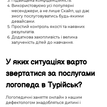
Підвищена
конфіденційність.
Використовуємо
усі популярні
месенджери, а не лише
Скайп
, що
дає
змогу
послуговуватись будь-якими
девайсами
.
Простий
контроль якості та
наявних
результатів.
Додаткова
захопливість і велика
залученість
дітей
до
навчання
.
У яких ситуаціях
варто
звертатися за
послугами
логопеда в
Турійськ
?
Логопедичні
заняття
онлайн
з нашим
дефектологом
знадобляться
дитині
і