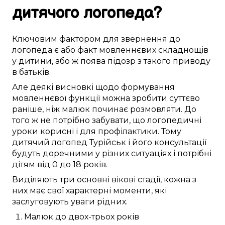
дитячого логопеда
?
Ключовим
фактором
для звернення до
логопеда
є
або
факт
мовленнєвих складнощів
у
дитини
, або ж поява
підозр
з
такого
приводу
в
батьків
.
Але
деякі
висновкі
щодо
формування
мовленнєвої функції
можна
зробити
суттєво
раніше, ніж
малюк
починає
розмовляти
.
До
того ж
не
потрібно
забувати, що логопедичні
уроки
корисні
і
для профілактики
.
Тому
дитячий логопед
Турійськ
і його
консультації
будуть доречними
у різних
ситуаціях і
потрібні
дітям
від 0 до 18 років
.
Виділяють
три
основні
вікові
стадії
, кожна з
них
має
свої
характерні
моменти
, які
заслуговують
уваги
рідних
.
Малюк
до
двох-трьох років