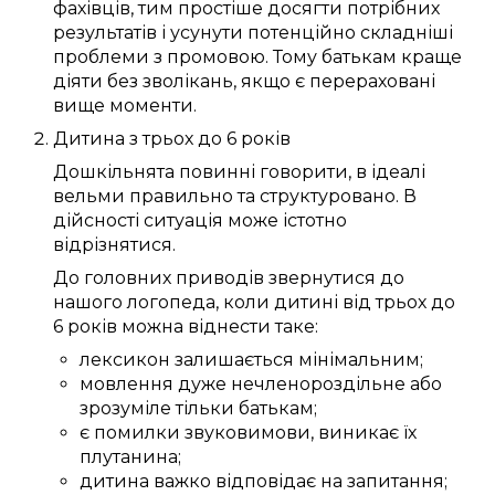
фахівців
, тим
простіше
досягти
потрібних
результатів і
усунути
потенційно
складніші
проблеми з промовою
.
Тому
батькам
краще
діяти
без зволікань
, якщо
є
перераховані
вище
моменти
.
Дитина
з трьох
до
6
років
Дошкільнята
повинні
говорити
, в ідеалі
вельми
правильно
та
структуровано
.
В
дійсності
ситуація
може
істотно
відрізнятися.
До
головних
приводів
звернутися до
нашого
логопеда
, коли дитині
від трьох
до
6
років
можна
віднести таке:
лексикон
залишається
мінімальним
;
мовлення
дуже
нечленороздільне
або
зрозуміле
тільки
батькам
;
є
помилки
звуковимови
,
виникає
їх
плутанина
;
дитина
важко
відповідає
на запитання;