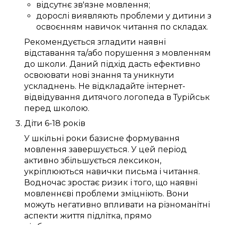
відсутнє
зв'язне
мовлення;
дорослі
виявляють
проблеми
у дитини з
освоєнням навичок читання
по складах
.
Рекомендується
згладити
наявні
відставання та/або
порушення
з мовленням
до
школи
.
Даний
підхід
дасть
ефективно
освоювати
нові знання
та
уникнути
ускладнень
. Не відкладайте
інтернет-
відвідування дитячого логопеда в Турійськ
перед школою.
Діти 6-18 років
У шкільні роки
базисне
формування
мовлення
завершується
. У
цей
період
активно
збільшується
лексикон
,
укріплюються
навички
письма
і читання.
Водночас
зростає
ризик
і того, що
наявні
мовленнєві проблеми
зміцніють
. Вони
можуть
негативно
впливати
на
різноманітні
аспекти життя
підлітка
,
прямо