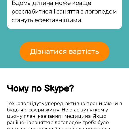
Вдома дитина може краще
розслабитися і заняття з логопедом
стануть ефективнішими.
Дізнатися вартість
Чому
по Skype
?
Технології
ідуть уперед
,
активно
проникаючи в
будь-які
сфери життя
. Не
стає винятком
у
цьому
плані
навчання
і медицина. Якщо
раніше
на
заняття з логопедом
треба
було
їхати
, то
в теперішній час
популяризується