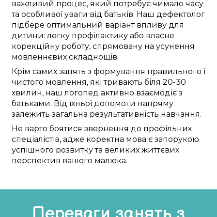
важливий
процес,
який потребує
чимало часу
та
особливої
уваги
від
батьків. Наш
дефектолог
підбере
оптимальний
варіант
впливу для
дитини:
легку
профілактику
або
власне
корекційну
роботу
,
спрямовану
на
усунення
мовленнєвих складнощів
.
Крім
самих
занять
з
формування
правильного
і
чистого
мовлення,
які тривають
біля
20-30
хвилин,
наш логопед
активно
взаємодіє
з
батьками. Від їхньої
допомоги
напряму
залежить
загальна
результативність
навчання
.
Не
варто
боятися
звернення до
профільних
спеціалістів
,
адже
коректна
мова
є
запорукою
успішного
розвитку та
великих життєвих
перспектив
вашого малюка
.
Переваги занять з