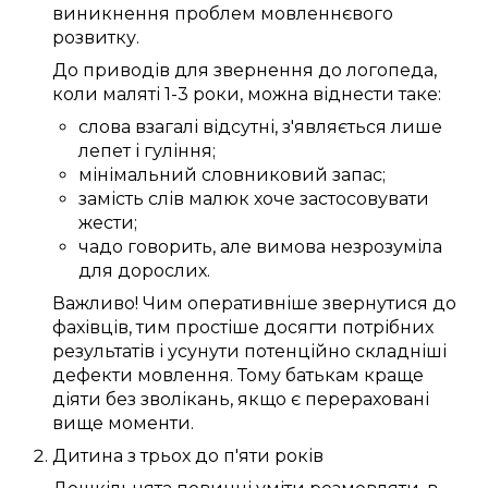
виникнення
проблем
мовленнєвого
розвитку
.
До
приводів
для звернення до
логопеда
,
коли
маляті
1-3 роки
,
можна
віднести таке:
слова
взагалі
відсутні,
з'являється
лише
лепет
і гуління;
мінімальний
словниковий запас
;
замість
слів
малюк
хоче
застосовувати
жести;
чадо
говорить
, але вимова
незрозуміла
для
дорослих
.
Важливо!
Чим
оперативніше
звернутися до
фахівців
, тим
простіше
досягти
потрібних
результатів і
усунути
потенційно
складніші
дефекти мовлення
.
Тому
батькам
краще
діяти
без зволікань
, якщо
є
перераховані
вище
моменти
.
Дитина
з трьох
до
п'яти
років