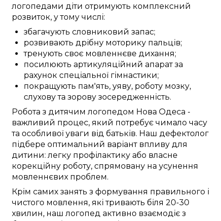
логопедами
діти
отримують
комплексний
розвиток, у тому числі:
збагачують
словниковий запас
;
розвивають
дрібну моторику
пальців
;
тренують
своє мовленнєве дихання;
посилюють
артикуляційний апарат
за
рахунок
спеціальної
гімнастики;
покращують
пам'ять,
уяву
,
роботу мозку
,
слухову та зорову
зосередженність
.
Робота
з дитячим логопедом
Нова Одеса
-
важливий
процес,
який потребує
чимало часу
та
особливої
уваги
від
батьків. Наш
дефектолог
підбере
оптимальний
варіант
впливу для
дитини:
легку
профілактику
або
власне
корекційну
роботу
,
спрямовану
на
усунення
мовленнєвих проблем
.
Крім
самих
занять
з
формування
правильного
і
чистого
мовлення,
які тривають
біля
20-30
хвилин,
наш логопед
активно
взаємодіє
з