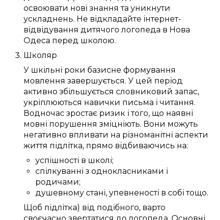
освоювати
нові знання
та
уникнути
ускладнень
. Не відкладайте
інтернет-
відвідування дитячого логопеда в Нова
Одеса
перед школою.
Школяр
У шкільні роки
базисне
формування
мовлення
завершується
. У
цей
період
активно
збільшується
словниковий запас
,
укріплюються
навички
письма
і читання.
Водночас
зростає
ризик
і того, що
наявні
мовні порушення
зміцніють
. Вони
можуть
негативно
впливати
на
різноманітні
аспекти
життя
підлітка
,
прямо
відбиваючись
на:
успішності в школі
;
спілкуванні
з однокласниками
і
родичами
;
душевному
стані
,
упевненості в собі
тощо.
Щоб
підлітка) від подібного
,
варто
своєчасно
звертатися до
логопеда
.
Основні