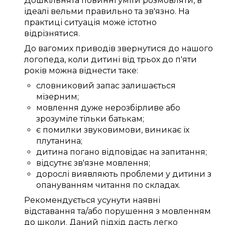
Дошкільнята
повинні
уміти розмовляти
, в
ідеалі
вельми
правильно
та
зв'язно
.
На
практиці
ситуація
може
істотно
відрізнятися.
До
вагомих
приводів
звернутися до нашого
логопеда
, коли дитині
від трьох
до
п'яти
років
можна
віднести таке:
словниковий запас
залишається
мізерним
;
мовлення
дуже
нерозбірливе
або
зрозуміле
тільки
батькам
;
є
помилки
звуковимови
,
виникає
їх
плутанина
;
дитина
погано
відповідає
на запитання;
відсутнє
зв'язне
мовлення;
дорослі
виявляють
проблеми
у дитини з
опануванням читання
по складах
.
Рекомендується
усунути
наявні
відставання та/або
порушення
з мовленням
до
школи
.
Даний
підхід
дасть
легко