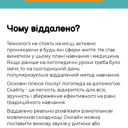
Чому
віддалено
?
Технології
не стоять на місці
,
активно
проникаючи в
будь-які
сфери життя
. Не
стає
винятком
у
цьому
плані
навчання
і медицина.
Якщо
раніше
на
логопедичні уроки
треба
було
їхати
, то
на сьогоднішній день
популяризується
віддалений
метод
навчання.
Основні
плюси
послуг логопеда
за допомогою
Скайпу
- це
легкість
,
відкритість для всіх
,
зручність
і
збереження ефективності
на рівні
традиційного
навчання.
Віддалено
реально
розв'язати
різнопланові
мовленнєві складнощі
.
Онлайн
можна
поставити
вимову звуків
у
дитини
або