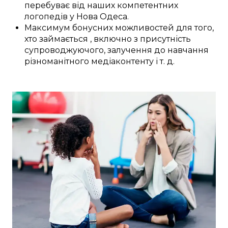
перебуває
від наших
компетентних
логопедів у
Нова Одеса
.
Максимум
бонусних
можливостей
для
того,
хто займається
,
включно з
присутність
супроводжуючого,
залучення
до
навчання
різноманітного
медіаконтенту
і т. д.