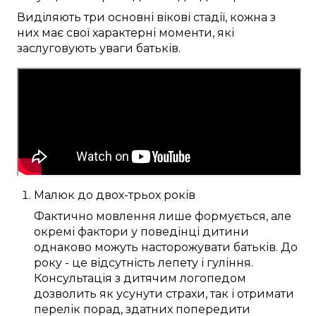
Виділяють
три
основні
вікові
стадії
, кожна з
них
має
свої
характерні
моменти
, які
заслуговують
уваги
батьків
.
Малюк
до
двох-трьох років
Фактично
мовлення
лише
формується
, але
окремі
фактори
у
поведінці дитини
однаково
можуть
насторожувати
батьків
. До
року
- це відсутність
лепету
і гуління.
Консультація
з
дитячим логопедом
дозволить
як усунути
страхи
, так і отримати
перелік
порад
, здатних
попередити