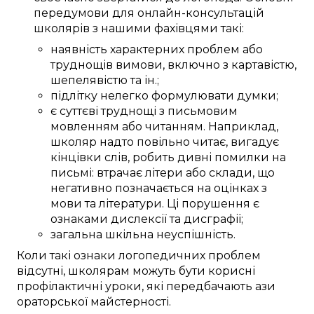
передумови
для
онлайн-консультацій
школярів
з нашими
фахівцями
такі:
наявність
характерних
проблем
або
труднощів
вимови
, включно з
картавістю
,
шепелявістю та
ін.
;
підлітку
нелегко
формулювати
думки;
є
суттєві
труднощі
з
письмовим
мовленням
або
читанням.
Наприклад,
школяр
надто
повільно читає,
вигадує
кінцівки
слів
,
робить
дивні
помилки
на
письмі
:
втрачає
літери або склади, що
негативно
позначається
на
оцінках
з
мови та літератури
.
Ці
порушення
є
ознаками
дислексії та дисграфії;
загальна
шкільна неуспішність
.
Коли
такі
ознаки логопедичних
проблем
відсутні,
школярам
можуть бути
корисні
профілактичні уроки
, які
передбачають
ази
ораторської майстерності
.