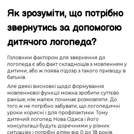
Як
зрозуміти
, що
потрібно
звернутись за
допомогою
дитячого логопеда
?
Головним
фактором
для звернення до
логопеда
є
або
факт
складнощів з мовленням
у
дитини
, або ж поява
підозр
з
такого
приводу в
батьків
.
Але
деякі
висновкі
щодо
формування
мовленнєвої функції
можна
зробити
суттєво
раніше, ніж
малюк
починає
розмовляти
.
До
того ж
не
потрібно
забувати, що логопедичні
уроки
корисні
і
для профілактики
.
Тому
дитячий логопед
Нова Одеса
і його
консультації
будуть доречними
у різних
ситуаціях і
потрібні
дітям
від 0 до 18 років
.