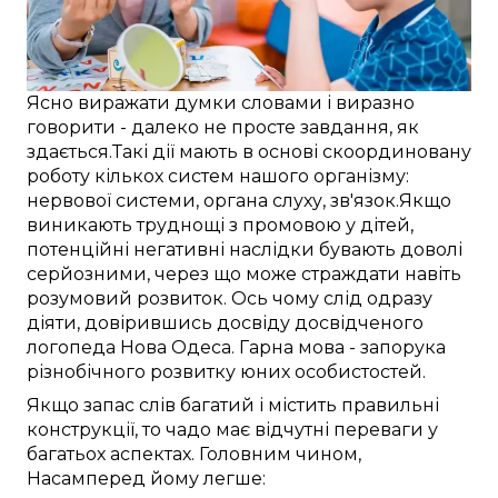
Ясно
виражати думки
словами
і
виразно
говорити -
далеко
не
просте
завдання,
як
здається
.
Такі
дії
мають в основі
скоординовану
роботу
кількох
систем
нашого
організму:
нервової системи
,
органа слуху
,
зв'язок
.
Якщо
виникають
труднощі
з
промовою
у
дітей
,
потенційні
негативні
наслідки бувають
доволі
серйозними, через
що
може
страждати
навіть
розумовий розвиток.
Ось чому
слід
одразу
діяти,
довірившись досвіду
досвідченого
логопеда
Нова Одеса
.
Гарна
мова -
запорука
різнобічного
розвитку
юних особистостей
.
Якщо
запас слів
багатий
і
містить
правильні
конструкції, то чадо
має
відчутні
переваги
у
багатьох
аспектах.
Головним чином,
Насамперед
йому
легше: