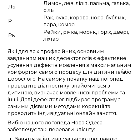
Лимон, лев, лілія, пальма, галька,
Ль
сіль
Рак, рука, корова, нора, бублик,
Р
пара, комар
Рейки, річка, моряк, горіх, двері,
Рь
ліхтар
Як і для
всіх професійних
,
основним
завданням наших дефектологів
є
ефективне
усунення
дефектів мовлення
з
максимальним
комфортом
самого процесу
для
дитини
та/або
дорослого.
На самому початку
наш логопед
проводить
діагностику
,
знайомиться з
дитиною
,
визначає
мовленнєві проблеми
та
інші
.
Далі
дефектолог
підбирає
програму з
самими
дієвими
методами корекції
та
проводить
індивідуальні
онлайн заняття
.
Вибір нашого логопеда
Нова Одеса
забезпечує
такі
переваги
клієнту:
Заняття
за
індивідуальною
програмою