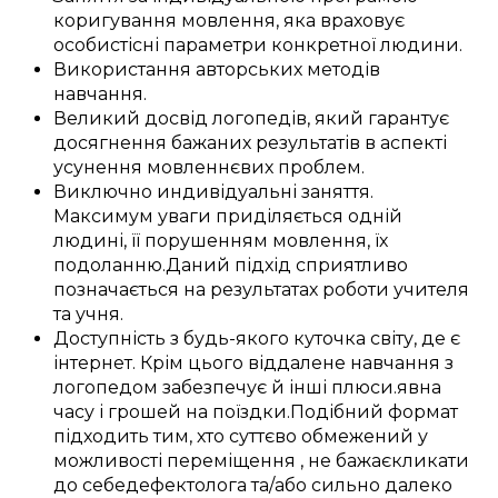
коригування
мовлення,
яка враховує
особистісні
параметри
конкретної
людини
.
Використання
авторських
методів
навчання
.
Великий
досвід
логопедів
, який
гарантує
досягнення
бажаних
результатів
в аспекті
усунення
мовленнєвих проблем
.
Виключно
индивідуальні
заняття
.
Максимум уваги
приділяється
одній
людині, її
порушенням
мовлення, їх
подоланню
.
Даний
підхід
сприятливо
позначається
на
результатах
роботи
учителя
та
учня
.
Доступність
з
будь-якого куточка світу
, де
є
інтернет.
Крім цього
віддалене
навчання з
логопедом
забезпечує
й інші
плюси
.
явна
часу і
грошей
на
поїздки
.
Подібний
формат
підходить
тим, хто
суттєво
обмежений у
можливості переміщення
, не
бажає
кликати
до себе
дефектолога
та/або
сильно
далеко