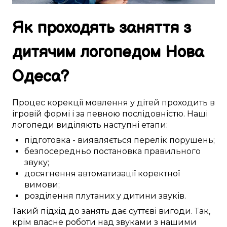
Як
проходять
заняття
з
дитячим логопедом
Нова
Одеса
?
Процес
корекції
мовлення
у
дітей
проходить
в
ігровій формі
і за
певною
послідовністю. Наші
логопеди
виділяють
наступні
етапи:
підготовка
-
виявляється
перелік
порушень
;
безпосередньо
постановка
правильного
звуку
;
досягнення
автоматизації
коректної
вимови
;
розділення
плутаних у дитини
звуків.
Такий
підхід до
занять
дає
суттєві
вигоди
. Так,
крім
власне
роботи над
звуками
з нашими