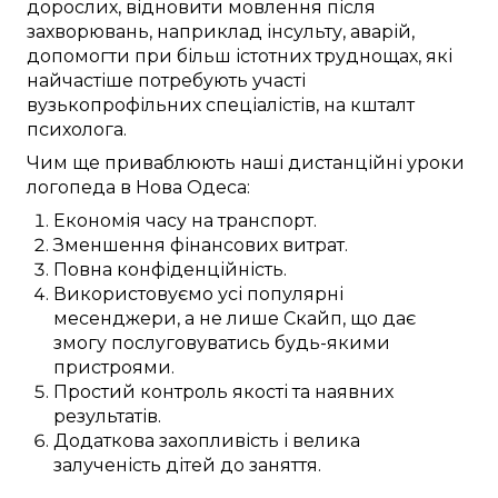
дорослих,
відновити
мовлення після
захворювань
,
наприклад
інсульту,
аварій
,
допомогти при
більш істотних
труднощах, які
найчастіше
потребують
участі
вузькопрофільних
спеціалістів, на кшталт
психолога
.
Чим ще
приваблюють
наші
дистанційні
уроки
логопеда в
Нова Одеса
:
Економія часу
на
транспорт
.
Зменшення
фінансових
витрат.
Повна
конфіденційність.
Використовуємо
усі популярні
месенджери, а не лише
Скайп
, що
дає
змогу
послуговуватись будь-якими
пристроями
.
Простий
контроль якості та
наявних
результатів.
Додаткова
захопливість і велика
залученість
дітей
до
заняття
.