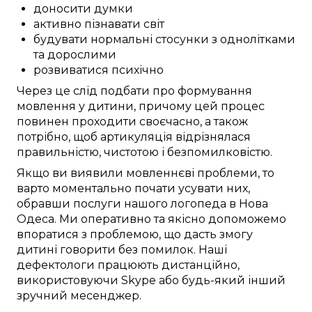
доносити думки
активно пізнавати світ
будувати нормальні стосунки з однолітками
та дорослими
розвиватися психічно
Через це
слід
подбати про
формування
мовлення
у дитини
, причому
цей
процес
повинен проходити
своєчасно
, а також
потрібно
, щоб
артикуляція відрізнялася
правильністю
, чистотою і
безпомилковістю
.
Якщо ви
виявили
мовленнєві проблеми
, то
варто
моментально
почати
усувати
них,
обравши послуги
нашого логопеда в
Нова
Одеса
. Ми
оперативно
та
якісно
допоможемо
впоратися з проблемою
, що
дасть змогу
дитині
говорити без помилок
. Наші
дефектологи
працюють
дистанційно
,
використовуючи
Skype
або будь-який інший
зручний
месенджер.