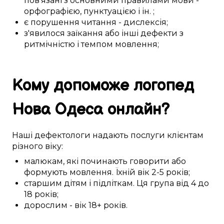
пов'язані
з
основними
правилами мови -
орфографією
, пунктуацією і
ін.
;
є
порушення
читання - дислексія;
з'явилося
заїкання
або
інші
дефекти
з
ритмічністю
і
темпом
мовлення
;
Кому
допоможе
логопед
Нова Одеса
онлайн
?
Наші
дефектологи
надають послуги
клієнтам
різного
віку:
малюкам
,
які починають
говорити або
формують
мовлення
. Їхній вік
2-5
років;
старшим дітям
і
підліткам
. Ця
група
від 4 до
18 років
;
дорослим
- вік
18+
років.