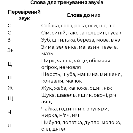
Слова для тренування звуків
Перевірений
Слова до них
звук
С
Собака, сова, роса, оси, ніс, ліс
С
Сім, синій, таксі, апельсин, гусак
З
Зуб, шпилька, береза, мова, в'яз
Зима, зеленка, магазин, газета,
Зь
мазь
Цирк, чапля, яйце, обличчя,
Ц
огірок, немовля
Шерсть, шуба, машина, мишеня,
Ш
конвалія, малюк
Ж
Жук, жаба, калюжа, одяг, ніж
Щука, щавель, ящик, овочі, річ,
Щ
лящ
Чайка, годинник, окуляри,
Ч
нирка, м'яч, ніч
Цибуля, лопатка, дупло, молоко,
Л
стіл, дятел