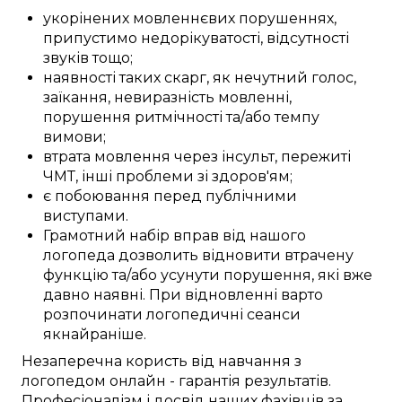
укорінених
мовленнєвих порушеннях
,
припустимо
недорікуватості,
відсутності
звуків тощо;
наявності
таких скарг, як
нечутний
голос,
заїкання,
невиразність
мовленні,
порушення
ритмічності
та/або
темпу
вимови;
втрата
мовлення
через інсульт
, пережиті
ЧМТ
,
інші
проблеми
зі здоров'ям;
є
побоювання
перед
публічними
виступами
.
Грамотний
набір
вправ
від нашого
логопеда
дозволить
відновити
втрачену
функцію
та/або
усунути
порушення, які вже
давно
наявні
.
При відновленні
варто
розпочинати логопедичні
сеанси
якнайраніше
.
Незаперечна
користь від
навчання
з
логопедом
онлайн
-
гарантія результатів
.
Професіоналізм
і досвід наших
фахівців
за