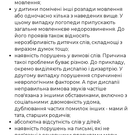
мовлення
;
у
дитини
помічені
інші
розлади
мовлення
або
одночасно
кілька з
наведених
вище. У
цьому
випадку
логопеди
припускають
загальне
мовленнєве недорозвинення
. До
його
проявів
також відносять
нерозбірливість
дитячих слів
,
складнощі
з
виразом
думок тощо;
наявність
порушень
у
вимові слів
.
Причина
такої
проблеми
буває
різною
.
До прикладу,
окремо
виділяють
дислалію і дизартрію.
У
другому
випадку
порушення
спричинені
неврологічним фактором
. А при дислалії
неправильна
вимова звуків
частіше
пов'язана з
іншими
обставинами, включно з
соціальними
:
двомовність
удома
,
дублювання
частих
помилок
інших -
мами й
тата
,
старших родичів
;
абсолютна
відсутність
слів
у
дітей
;
наявність
порушень
на письмі
, які не