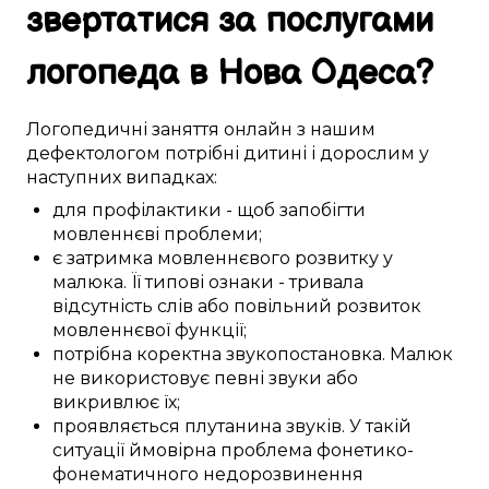
звертатися за
послугами
логопеда в
Нова Одеса
?
Логопедичні
заняття
онлайн
з нашим
дефектологом
потрібні
дитині
і дорослим у
наступних
випадках:
для профілактики
-
щоб
запобігти
мовленнєві проблеми
;
є
затримка
мовленнєвого розвитку
у
малюка
. Її
типові
ознаки
-
тривала
відсутність слів
або
повільний
розвиток
мовленнєвої функції
;
потрібна
коректна
звукопостановка
.
Малюк
не
використовує
певні
звуки
або
викривлює
їх;
проявляється
плутанина
звуків
. У
такій
ситуації
ймовірна
проблема фонетико-
фонематичного
недорозвинення