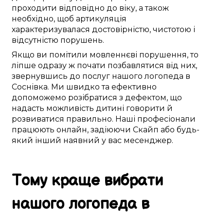
проходити
відповідно до віку
, а також
необхідно
, щоб
артикуляція
характеризувалася
достовірністю
, чистотою і
відсутністю порушень
.
Якщо ви
помітили
мовленнєві порушення
, то
ліпше
одразу ж
почати
позбавлятися від
них,
звернувшись до послуг
нашого логопеда в
Соснівка
. Ми
швидко
та
ефективно
допоможемо
розібратися з дефектом
, що
надасть можливість
дитині
говорити й
розвиватися правильно
. Наші
професіонали
працюють
онлайн
,
задіюючи
Скайп
або будь-
який інший
наявний у вас
месенджер.
Тому
краще
вибрати
нашого логопеда в