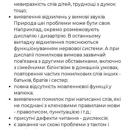
невиразність
слів дітей
,
труднощі
з
думок
тощо;
виявлення
відхилень
у
вимові звуків
.
Природа
цеї
проблеми
може бути
своя
.
Наприклад,
окремо
розмежовують
дислалію і дизартрію.
В останньому
випадку
відхилення
пояснюються
функціонуванням нервової системи
. А при
дислалії
помилкова
вимова
зазвичай
пов'язана з
другими
обставинами, включно
з
сімейними
:
білінгвізм
в домашніх умовах
,
повторення
частих
помилкових слів
інших -
батьків
,
братів і сестер
;
повна
відсутність
мовленнєвої функції
у
малюка
;
виявлення
помилок
при написанні слів
, які
не
поєднані
з
ключовими
правилами мови
-
правописом
, пунктуацією і
т.д.
;
присутні
дефекти
читання - дислексія;
є
заїкання
чи
схожі
проблеми
з
тактом
і