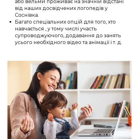
або
вельми
проживає на значній відстані
від наших
досвідчених
логопедів у
Соснівка
.
Багато
спеціальних
опцій
для
того, хто
навчається
,
у тому числі
участь
супроводжуючого,
додавання
до
занять
усього необхідного
відео та анімації
і т. д.