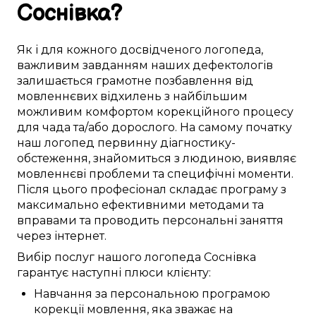
Соснівка
?
Як і для
кожного досвідченого логопеда
,
важливим
завданням наших дефектологів
залишається
грамотне
позбавлення від
мовленнєвих відхилень
з
найбільшим
можливим
комфортом
корекційного процесу
для
чада
та/або дорослого.
На самому початку
наш логопед
первинну
діагностику-
обстеження
,
знайомиться з людиною
,
виявляє
мовленнєві проблеми
та
специфічні моменти
.
Після цього
професіонал
складає
програму з
максимально
ефективними
методами та
вправами
та проводить
персональні
заняття
через інтернет
.
Вибір послуг нашого логопеда
Соснівка
гарантує
наступні
плюси
клієнту:
Навчання
за
персональною
програмою
корекції
мовлення,
яка зважає на