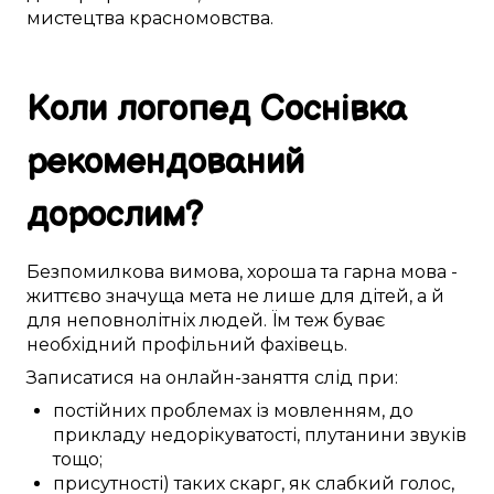
мистецтва красномовства
.
Коли логопед
Соснівка
рекомендований
дорослим
?
Безпомилкова
вимова
,
хороша
та гарна мова -
життєво значуща
мета не лише для
дітей
, а й
для
неповнолітніх
людей. Їм
теж
буває
необхідний
профільний фахівець
.
Записатися
на онлайн-заняття
слід
при:
постійних
проблемах із мовленням
,
до
прикладу
недорікуватості,
плутанини
звуків
тощо;
присутності)
таких скарг, як
слабкий
голос,