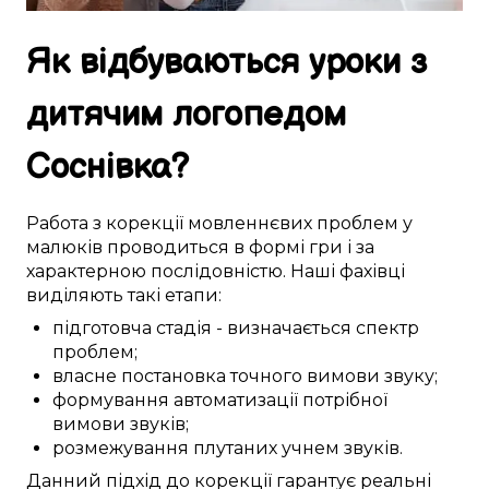
Як
відбуваються
уроки
з
дитячим логопедом
Соснівка
?
Работа з
корекції
мовленнєвих проблем
у
малюків
проводиться
в
формі гри
і за
характерною
послідовністю. Наші
фахівці
виділяють
такі
етапи:
підготовча стадія
-
визначається
спектр
проблем
;
власне
постановка
точного
вимови звуку
;
формування
автоматизації
потрібної
вимови звуків
;
розмежування
плутаних учнем
звуків.
Данний
підхід до
корекції
гарантує
реальні