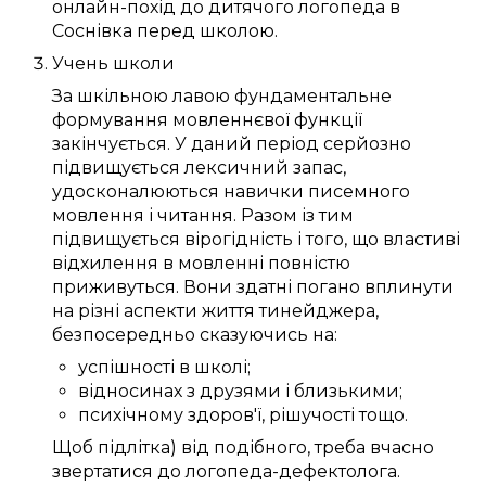
онлайн-похід до дитячого логопеда в
Соснівка
перед школою.
Учень школи
За шкільною лавою
фундаментальне
формування
мовленнєвої функції
закінчується
. У
даний
період
серйозно
підвищується
лексичний запас
,
удосконалюються
навички
писемного
мовлення
і читання.
Разом із тим
підвищується
вірогідність
і того, що
властиві
відхилення в мовленні
повністю
приживуться
. Вони
здатні
погано
вплинути
на
різні
аспекти життя
тинейджера
,
безпосередньо
сказуючись
на:
успішності в школі
;
відносинах
з друзями
і
близькими
;
психічному
здоров'ї
,
рішучості
тощо.
Щоб
підлітка) від подібного
,
треба
вчасно
звертатися до
логопеда-дефектолога
.