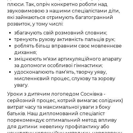
плюси
. Так,
опріч
конкретно
роботи над
звуковимовою
з нашими
спеціалістами
діти,
які займаються
отримують
багатогранний
розвиток, у тому числі:
збагачують
свій розмовний словник
;
тренують
рухову активність
пальців рук
;
роблять більш вправним
своє мовленнєве
дихання;
зміцнюють
м'язи артикуляційного апарату
за допомоги
особливої
гімнастики;
удосконалюють
пам'ять,
творчу уяву
,
мисленнєвий процес
, слухову та зорову
увагу
.
Уроки
з дитячим логопедом
Соснівка
-
серйозний
процес,
котрий вимагає
солідних)
витрат часу
та
максимальної
уваги
з боку
батьків. Наш
дипломований спеціаліст
порекомендує
оптимальний
метод
впливу
для дитини:
невелику
профілактику
або