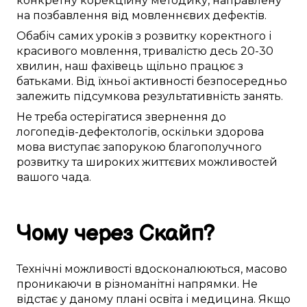
конкретну
корекційну
методику
,
направлену
на
позбавлення від
мовленнєвих дефектів
.
Обабіч
самих
уроків
з
розвитку
коректного
і
красивого
мовлення,
тривалістю
десь
20-30
хвилин,
наш фахівець
щільно
працює
з
батьками. Від їхньої
активності
безпосередньо
залежить
підсумкова
результативність
занять
.
Не
треба
остерігатися
звернення до
логопедів-дефектологів
,
оскільки
здорова
мова
виступає
запорукою
благополучного
розвитку та
широких життєвих можливостей
вашого чада
.
Чому
через Скайп
?
Технічні можливості
вдосконалюються
,
масово
проникаючи в
різноманітні
напрямки
. Не
відстає
у
даному
плані
освіта
і медицина. Якщо