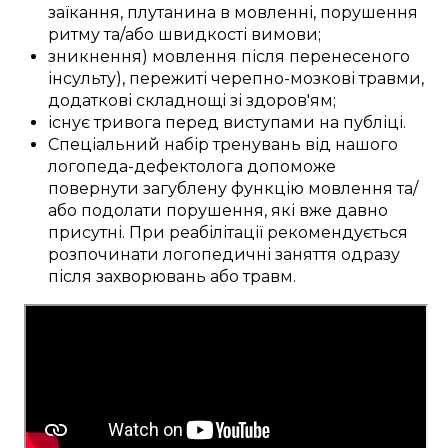
заїкання,
плутанина в
мовленні, порушення
ритму
та/або
швидкості
вимови;
зникнення)
мовлення
після перенесеного
інсульту)
, пережиті
черепно-мозкові травми
,
додаткові
складнощі
зі здоров'ям;
існує
тривога
перед
виступами на публіці
.
Спеціальний
набір
тренувань
від нашого
логопеда-дефектолога
допоможе
повернути
загублену
функцію мовлення
та/
або
подолати
порушення, які вже давно
присутні
.
При реабілітації
рекомендується
розпочинати логопедичні
заняття
одразу
після захворювань або травм
.