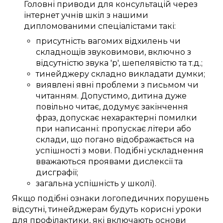
Головні
приводи
для
консультацій через
інтернет
учнів шкіл
з нашими
дипломованими спеціалістами
такі:
присутність
вагомих
відхилень
чи
складнощів
звуковимови
, включно з
відсутністю звука 'р'
, шепелявістю та
т.д.
;
тинейджеру
складно
викладати
думки;
виявлені
явні
проблеми
з
письмом
чи
читанням.
Допустимо,
дитина
дуже
повільно читає,
додумує
закінчення
фраз
,
допускає
нехарактерні
помилки
при написанні
:
пропускає
літери або
склади, що
погано
відображається
на
успішності
з
мови
.
Подібні
ускладнення
вважаються
проявами
дислексії та
дисграфії;
загальна
успішність у школі)
.
Якщо
подібні
ознаки логопедичних
порушень
відсутні,
тинейджерам
будуть
корисні
уроки
для профілактики
, які
включають
основи