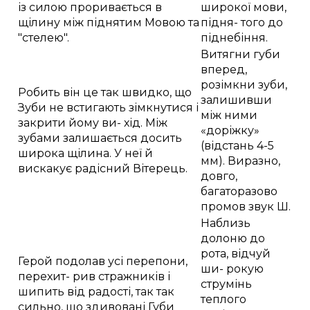
із силою проривається в
широкої мови,
щілину між піднятим Мовою та
підня- того до
"стелею".
піднебіння.
Витягни губи
вперед,
розімкни зуби,
Робить він це так швидко, що
залишивши
Зуби не встигають зімкнутися і
між ними
закрити йому ви- хід. Між
«доріжку»
зубами залишається досить
(відстань 4-5
широка щілина. У неї й
мм). Виразно,
вискакує радісний Вітерець.
довго,
багаторазово
промов звук Ш.
Наблизь
долоню до
рота, відчуй
Герой подолав усі перепони,
ши- рокую
перехит- рив стражників і
струмінь
шипить від радості, так так
теплого
сильно, що здивовані Губи