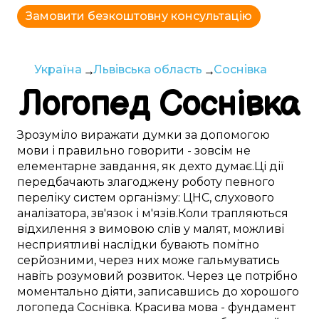
Замовити безкоштовну консультацію
Україна
Львівська область
Соснівка
Логопед
Соснівка
Зрозуміло
виражати думки
за допомогою
мови
і
правильно
говорити -
зовсім
не
елементарне
завдання,
як дехто думає
.
Ці
дії
передбачають
злагоджену
роботу
певного
переліку
систем
організму:
ЦНС
,
слухового
аналізатора
,
зв'язок і м'язів
.
Коли
трапляються
відхилення
з
вимовою слів
у
малят
,
можливі
несприятливі
наслідки бувають
помітно
серйозними, через
них
може
гальмуватись
навіть розумовий розвиток.
Через це
потрібно
моментально
діяти,
записавшись до
хорошого
логопеда
Соснівка
.
Красива
мова -
фундамент