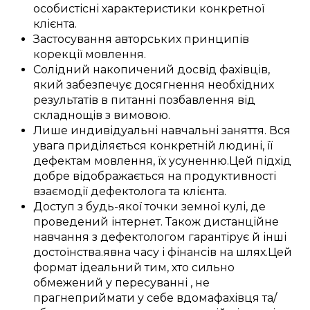
особистісні
характеристики
конкретної
клієнта
.
Застосування
авторських
принципів
корекції мовлення
.
Солідний накопичений
досвід
фахівців
,
який
забезпечує
досягнення
необхідних
результатів
в питанні
позбавлення від
складнощів з вимовою
.
Лише
индивідуальні
навчальні заняття
.
Вся
увага
приділяється
конкретній
людині, її
дефектам
мовлення, їх
усуненню
.
Цей
підхід
добре
відображається
на
продуктивності
взаємодії
дефектолога
та
клієнта
.
Доступ
з
будь-якої точки земної кулі
, де
проведений
інтернет.
Також
дистанційне
навчання з
дефектологом
гарантірує
й інші
достоїнства
.
явна
часу і
фінансів
на
шлях
.
Цей
формат
ідеальний
тим, хто
сильно
обмежений у
пересуванні
, не
прагне
приймати у себе вдома
фахівця
та/