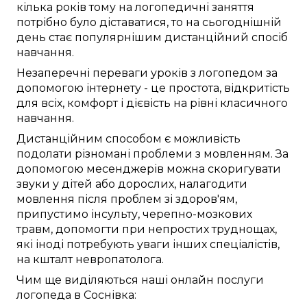
кілька років тому
на
логопедичні заняття
потрібно
було
діставатися
, то
на сьогоднішній
день
стає популярнішим
дистанційний
спосіб
навчання.
Незаперечні
переваги
уроків з логопедом
за
допомогою інтернету
- це
простота
,
відкритість
для всіх
,
комфорт
і
дієвість
на рівні
класичного
навчання.
Дистанційним способом
є можливість
подолати
різномані
проблеми з мовленням
.
За
допомогою месенджерів
можна
скоригувати
звуки
у
дітей
або дорослих,
налагодити
мовлення після
проблем зі здоров'ям
,
припустимо
інсульту,
черепно-мозкових
травм
, допомогти при
непростих
труднощах,
які
іноді
потребують
уваги
інших
спеціалістів,
на кшталт
невропатолога
.
Чим ще
виділяються
наші
онлайн
послуги
логопеда в
Соснівка
: