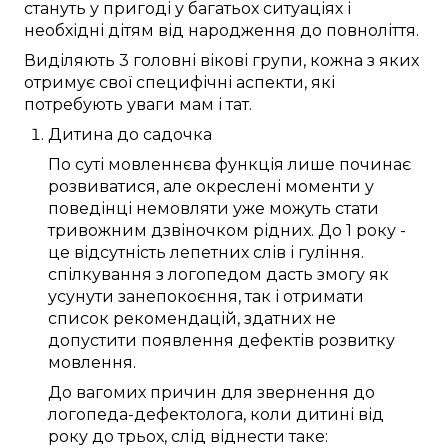
стануть у пригоді
у багатьох
ситуаціях і
необхідні
дітям
від народження до повноліття
.
Виділяють
3
головні
вікові
групи
, кожна з
яких
отримує
свої
специфічні
аспекти
, які
потребують
уваги
мам і тат
.
Дитина
до
садочка
По суті
мовленнєва функція
лише
починає
розвиватися
, але
окреслені
моменти
у
поведінці немовляти
уже
можуть
стати
тривожним дзвіночком
рідних
. До
1 року
-
це відсутність
лепетних слів
і гуління.
спілкування
з
логопедом
дасть змогу
як
усунути
занепокоєння
, так і отримати
список
рекомендацій
, здатних
не
допустити
появлення
дефектів
розвитку
мовлення
.
До
вагомих причин
для звернення до
логопеда-дефектолога
, коли
дитині
від
року до трьох
,
слід
віднести таке: