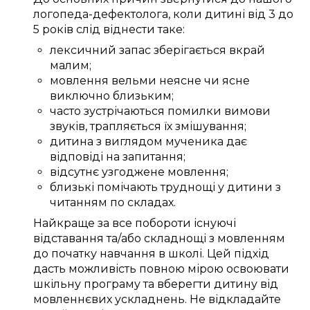
логопеда-дефектолога
, коли дитині
від 3
до
5
років
слід
віднести таке:
лексичний запас
зберігається
вкрай
малим
;
мовлення
вельми
неясне
чи
ясне
виключно
близьким
;
часто зустрічаються
помилки
вимови
звуків
,
трапляється
їх
змішування
;
дитина
з виглядом мученика
дає
відповіді
на запитання;
відсутнє
узгоджене
мовлення;
близькі
помічають
труднощі
у дитини з
читанням
по складах
.
Найкраще за все
побороти
існуючі
відставання та/або
складнощі
з мовленням
до
початку навчання в школі
.
Цей
підхід
дасть можливість
повною мірою
освоювати
шкільну програму
та
вберегти дитину від
мовленнєвих ускладнень
. Не відкладайте