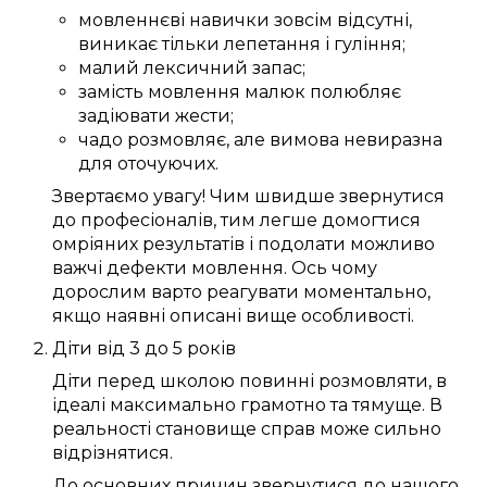
мовленнєві навички
зовсім
відсутні,
виникає
тільки
лепетання
і гуління;
малий
лексичний запас
;
замість
мовлення
малюк
полюбляє
задіювати
жести;
чадо
розмовляє
, але вимова
невиразна
для
оточуючих
.
Звертаємо увагу!
Чим
швидше
звернутися
до
професіоналів
, тим
легше
домогтися
омріяних
результатів і
подолати
можливо
важчі
дефекти мовлення
.
Ось чому
дорослим
варто
реагувати
моментально
,
якщо
наявні
описані
вище
особливості
.
Діти
від 3
до
5
років
Діти перед школою
повинні
розмовляти
, в
ідеалі
максимально
грамотно
та
тямуще
.
В
реальності
становище справ
може
сильно
відрізнятися.
До
основних
причин
звернутися до нашого