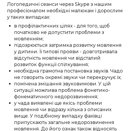
Логопедичні
сеанси
через Skype
з нашим
професіоналом
необхідні
малюкам
і дорослим
у
таких
випадках:
в профілактичних цілях
-
для того, щоб
початково не допустити
проблеми з
мовленням
;
підозрюється
затримка
розвитку мовлення
у
дитини
. Її
типові
прояви
-
довготривала
відсутність мовлення
чи
відсталий
розвиток
функції спілкування
;
необхідна
грамотна
постановка звуків
.
Чадо
не
говорить
окремі
звуки
чи
перекручує
їх;
помічена
змішання
звуковимови
. У
цій
ситуації
можлива
проблема фонетико-
фонематичного
недорозвинення
;
у
чада
виявлені
ще якісь
проблеми
мовлення
чи
відразу
кілька з
описаних
вище. У
подібному
випадку
фахівці
припускають загальне
недорозвинення
мовлення
. До його
ознак
також відносять