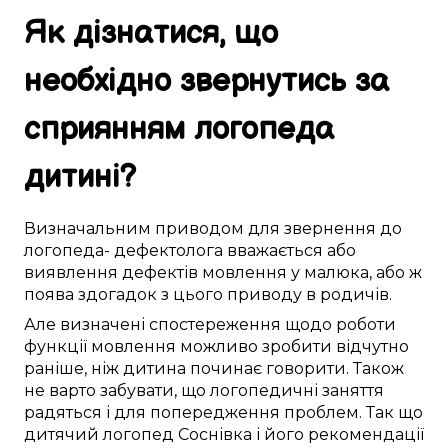
Як
дізнатися
, що
необхідно
звернутись за
сприянням
логопеда
дитині
?
Визначальним
приводом
для звернення до
логопеда- дефектолога
вважається
або
виявлення
дефектів мовлення
у
малюка
, або ж
поява
здогадок
з
цього
приводу в
родичів
.
Але
визначені
спостереження
щодо
роботи
функції мовлення
можливо
зробити
відчутно
раніше, ніж
дитина
починає
говорити
.
Також
не
варто
забувати, що логопедичні
заняття
радяться
і
для попередження проблем
.
Так що
дитячий логопед
Соснівка
і його
рекомендації