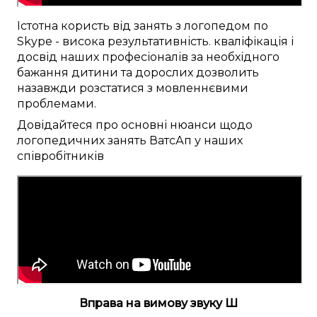
Істотна
користь від
занять
з логопедом
по
Skype
-
висока результативність
.
кваліфікація
і
досвід наших
професіоналів
за
необхідного
бажання
дитини та дорослих
дозволить
назавжди
розстатися
з
мовленнєвими
проблемами
.
Довідайтеся
про
основні
нюанси
щодо
логопедичних
занять
ВатсАп
у наших
співробітників
Вправа на вимову звуку Ш