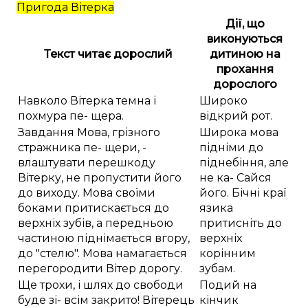
Пригода Вітерка
Дії, що
виконуються
Текст читає дорослий
дитиною на
прохання
дорослого
Навколо Вітерка темна і
Широко
похмура пе- щера.
відкрий рот.
Завдання Мова, грізного
Широка мова
стражника пе- щери, -
підніми до
влаштувати перешкоду
піднебіння, але
Вітерку, не пропустити його
не ка- Сайся
до виходу. Мова своїми
його. Бічні краї
боками притискається до
язика
верхніх зубів, а передньою
притисніть до
частиною піднімається вгору,
верхніх
до "стелю". Мова намагається
корінним
перегородити Вітер дорогу.
зубам.
Ще трохи, і шлях до свободи
Подий на
буде зі- всім закрито! Вітерець
кінчик