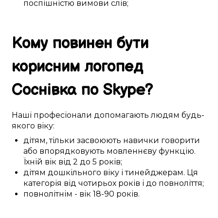
поспішністю
вимови слів
;
Кому
повинен бути
корисним
логопед
Соснівка
по Skype
?
Наші
професіонали
допомагають
людям
будь-
якого
віку:
дітям
,
тільки засвоюють навички
говорити
або
впорядковують
мовленнєву функцію
.
Їхній вік
від 2 до 5
років;
дітям дошкільного віку
і
тинейджерам
. Ця
категорія
від чотирьох років і до повноліття
;
повнолітнім
- вік
18-90
років.