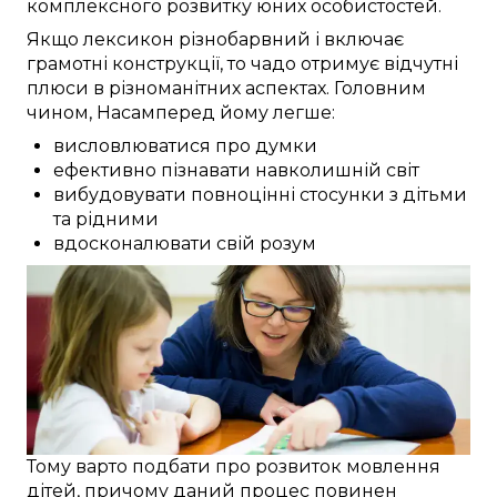
комплексного
розвитку
юних особистостей
.
Якщо
лексикон
різнобарвний
і
включає
грамотні
конструкції, то чадо
отримує
відчутні
плюси
в різноманітних
аспектах.
Головним
чином, Насамперед
йому
легше:
висловлюватися про думки
ефективно пізнавати навколишній світ
вибудовувати повноцінні стосунки з дітьми
та рідними
вдосконалювати свій розум
Тому
варто
подбати про
розвиток
мовлення
дітей
, причому
даний
процес повинен