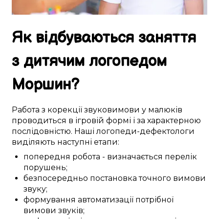
Як
відбуваються
заняття
з дитячим логопедом
Моршин
?
Работа з
корекції
звуковимови
у
малюків
проводиться
в
ігровій формі
і за
характерною
послідовністю. Наші
логопеди-дефектологи
виділяють
наступні
етапи:
попередня робота
-
визначається
перелік
порушень
;
безпосередньо
постановка
точного
вимови
звуку
;
формування
автоматизації
потрібної
вимови звуків
;