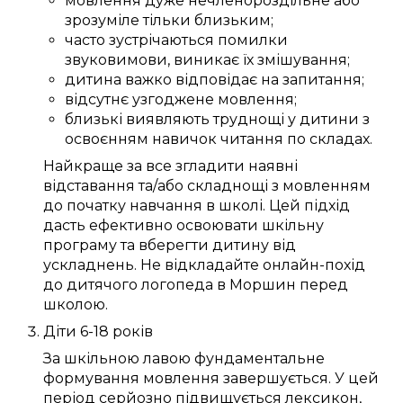
мовлення
дуже
нечленороздільне
або
зрозуміле
тільки
близьким
;
часто зустрічаються
помилки
звуковимови
,
виникає
їх
змішування
;
дитина
важко
відповідає
на запитання;
відсутнє
узгоджене
мовлення;
близькі
виявляють
труднощі
у дитини з
освоєнням навичок читання
по складах
.
Найкраще за все
згладити
наявні
відставання та/або
складнощі
з мовленням
до
початку навчання в школі
.
Цей
підхід
дасть
ефективно
освоювати
шкільну
програму
та
вберегти дитину від
ускладнень
. Не відкладайте
онлайн-похід
до дитячого логопеда в Моршин
перед
школою.
Діти 6-18 років
За шкільною лавою
фундаментальне
формування
мовлення
завершується
. У
цей
період
серйозно
підвищується
лексикон
,