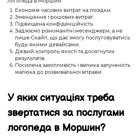
логопеда в
Моршин
:
Економія часових витрат
на
поїздки
.
Зменшення
грошових
витрат.
Підвищена
конфіденційність.
Задіюємо
різноманітні
месенджери, а не
лише
Скайп
, що
дає змогу
послуговуватись
будь-якими
девайсами
.
Дієвий
контроль якості та
досягнутих
результатів.
Посилена
захопливість і велика
залученість
малюка
до
розвивальної вправи
.
У яких ситуаціях
треба
звертатися за
послугами
логопеда в
Моршин
?