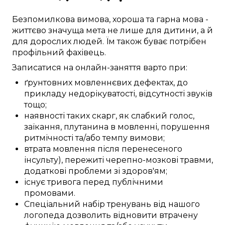
Безпомилкова
вимова
,
хороша
та гарна мова -
життєво значуща
мета не лише для
дитини
, а й
для
дорослих
людей. Їм
також
буває
потрібен
профільний фахівець
.
Записатися
на онлайн-заняття
варто
при:
ґрунтовних
мовленнєвих дефектах
,
до
прикладу
недорікуватості,
відсутності
звуків
тощо;
наявності
таких скарг, як
слабкий
голос,
заїкання,
плутанина в
мовленні, порушення
ритмічності
та/або
темпу
вимови;
втрата
мовлення
після перенесеного
інсульту)
, пережиті
черепно-мозкові травми
,
додаткові
проблеми
зі здоров'ям;
існує
тривога
перед
публічними
промовами
.
Спеціальний
набір
тренувань
від нашого
логопеда
дозволить
відновити
втрачену