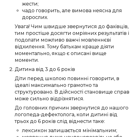
жести;
чадо
говорить
, але вимова
неясна
для
дорослих
.
Увага!
Чим
швидше
звернутися до
фахівців
,
тим
простіше
досягти
омріяних
результатів і
подолати
можливо
важчі
мовленнєві
відхилення
.
Тому
батькам
краще
діяти
моментально
, якщо
є
описані
вище
моменти
.
Дитина
від 3
до
6
років
Діти перед школою
повинні
говорити
, в
ідеалі
максимально
грамотно
та
структуровано
.
В дійсності
становище справ
може
сильно
відрізнятися.
До
головних
причин
звернутися до нашого
логопеда-дефектолога
, коли дитині
від
трьох
до
6
років
слід
віднести таке:
лексикон
залишається
мінімальним
;