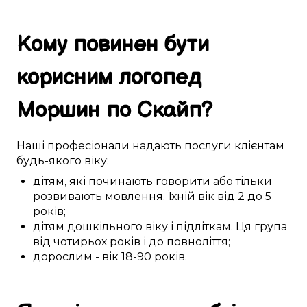
Кому
повинен бути
корисним
логопед
Моршин
по Скайп
?
Наші
професіонали
надають послуги
клієнтам
будь-якого
віку:
дітям
,
які починають
говорити або
тільки
розвивають
мовлення
. Їхній вік
від 2 до 5
років;
дітям дошкільного віку
і
підліткам
. Ця
група
від чотирьох років і до повноліття
;
дорослим
- вік
18-90
років.