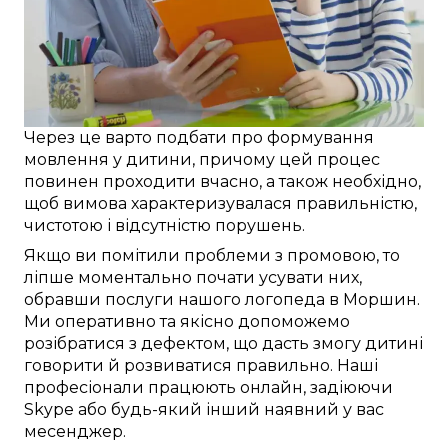
Через це
варто
подбати про
формування
мовлення
у дитини
, причому
цей
процес
повинен проходити
вчасно
, а також
необхідно
,
щоб
вимова характеризувалася
правильністю
,
чистотою і
відсутністю порушень
.
Якщо ви
помітили
проблеми з промовою
, то
ліпше
моментально
почати
усувати
них,
обравши послуги
нашого логопеда в
Моршин
.
Ми
оперативно
та
якісно
допоможемо
розібратися з дефектом
, що
дасть змогу
дитині
говорити й розвиватися правильно
. Наші
професіонали
працюють
онлайн
,
задіюючи
Skype
або будь-який інший
наявний у вас
месенджер.