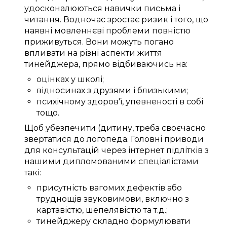
удосконалюються
навички
письма
і
читання.
Водночас
зростає
ризик
і того, що
наявні
мовленнєві проблеми
повністю
приживуться
. Вони
можуть
погано
впливати
на
різні
аспекти життя
тинейджера
,
прямо
відбиваючись
на:
оцінках у школі
;
відносинах
з друзями
і
близькими
;
психічному
здоров'ї
,
упевненості в собі
тощо.
Щоб
убезпечити (дитину
,
треба
своєчасно
звертатися до
логопеда
.
Головні
приводи
для
консультацій через інтернет
підлітків
з
нашими
дипломованими спеціалістами
такі:
присутність
вагомих
дефектів
або
труднощів
звуковимови
, включно з
картавістю
, шепелявістю та
т.д.
;
тинейджеру
складно
формулювати