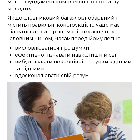
мова -
фундамент
комплексного
розвитку
молодих
.
Якщо
словниковий багаж
різнобарвний
і
містить
правильні
конструкції, то чадо
має
відчутні
плюси
в різноманітних
аспектах.
Головним чином, Насамперед
йому
легше:
висловлюватися про думки
ефективно пізнавати навколишній світ
вибудовувати повноцінні стосунки з дітьми
та рідними
вдосконалювати свій розум