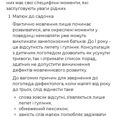
них
має
свої
специфічні
моменти
, які
заслуговують
уваги
рідних
.
Малюк
до
садочка
Фактично
мовлення
лише
починає
розвиватися
, але
окреслені
моменти
у
поведінці немовляти
уже
можуть
викликати занепокоєння
батьків
. До
1 року
-
це відсутність
лепету
і гуління.
Консультація
з
дитячим логопедом
дозволить
як усунути
тривоги
, так і отримати
список
порад
,
здатних
не допустити
виникнення
дефектів
мовленнєвого розвитку
.
До
вагомих причин
для звернення до
логопеда-дефектолога
, коли
маляті
від року
до трьох
,
слід
віднести таке:
слова
зовсім
відсутні,
з'являється
лише
лепет
і гуління;
обмежений
лексикон
;
замість
слів
малюк
полюбляє
задіювати