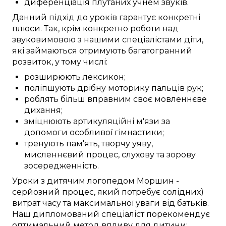
диференціація
плутаних учнем
звуків.
Данний
підхід до
уроків
гарантує
конкретні
плюси
. Так,
крім
конкретно
роботи над
звуковимовою
з нашими
спеціалістами
діти,
які займаються
отримують
багатогранний
розвиток, у тому числі:
розширюють
лексикон
;
поліпшують
дрібну моторику
пальців рук
;
роблять більш вправним
своє мовленнєве
дихання;
зміцнюють
артикуляційні м'язи
за
допомоги
особливої
гімнастики;
тренують
пам'ять,
творчу уяву
,
мисленнєвий процес
, слухову та зорову
зосередженність
.
Уроки
з дитячим логопедом
Моршин
-
серйозний
процес,
який потребує
солідних)
витрат часу
та
максимальної
уваги
від
батьків.
Наш
дипломований спеціаліст
порекомендує
оптимальний
метод
впливу для дитини: