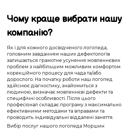
Чому
краще
вибрати
нашу
компанію
?
Як і для
кожного досвідченого логопеда
,
головним
завданням наших дефектологів
залишається
грамотне
усунення
мовленнєвих
проблем
з
найбільшим можливим
комфортом
корекційного процесу
для
чада
та/або
дорослого.
На початку роботи
наш логопед
здійснює
діагностику
,
знайомиться з
людиною
,
визначає
мовленнєві дефекти
та
специфічні особливості
.
Після цього
професіонал
складає
програму з
максимально
ефективними
методами та вправами
та
проводить
індивідуальні
віддалені заняття
.
Вибір послуг нашого логопеда
Моршин