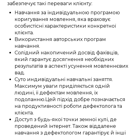
забезпечує
такі
переваги
клієнту:
Навчання
за
індивідуальною
програмою
коригування
мовлення,
яка враховує
особистісні
характеристики
конкретної
клієнта
.
Використання
авторських
програм
навчання
.
Солідний накопичений
досвід
фахівців
,
який
гарантує
досягнення
необхідних
результатів
в аспекті
усунення
мовленнєвих
вад
.
Суто
индивідуальні
навчальні заняття
.
Максимум уваги
приділяється
одній
людині, її
дефектам
мовлення, їх
подоланню
.
Цей
підхід
добре
позначається
на
продуктивності
роботи
дефектолога
та
клієнта
.
Доступ
з
будь-якої точки земної кулі
, де
проведений
інтернет.
Також
віддалене
навчання з
дефектологом
гарантірує
й інші