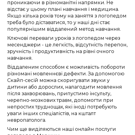
проникаючи в
різноманітні
напрямки
. Не
відстає
у
цьому
плані
навчання
і медицина.
Якщо
кілька років тому
на
заняття з логопедом
треба
було
діставатися
, то
у наші дні
стає
популярнішим
віддалений
метод
навчання.
Ключові
переваги
уроків з логопедом
через
месенджери
- це
легкість
,
відсутність перепон
,
зручність
і
продуктивність
на рівні
очного
навчання.
Віддаленим способом
є можливість
побороти
різномані
мовленнєві дефекти
.
За допомогою
Скайп-сесій
можна
скоригувати
звуки
у
дитини
або дорослих,
налагодити
мовлення
після
захворювань
,
припустимо
інсульту,
черепно-мозкових травм
, допомогти при
непростих
труднощах, які
іноді
потребують
уваги
інших
спеціалістів, на кшталт
невропатолога
.
Чим ще
виділяються
наші
онлайн
послуги