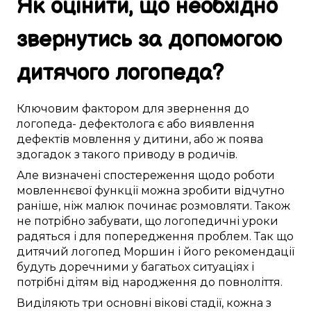
Як
оцінити
, що
необхідно
звернутись за
допомогою
дитячого логопеда
?
Ключовим
фактором
для звернення до
логопеда- дефектолога
є
або
виявлення
дефектів мовлення
у
дитини
, або ж поява
здогадок
з
такого
приводу в
родичів
.
Але
визначені
спостереження
щодо
роботи
мовленнєвої функції
можна
зробити
відчутно
раніше, ніж
малюк
починає
розмовляти
.
Також
не
потрібно
забувати, що логопедичні
уроки
радяться
і
для попередження проблем
.
Так що
дитячий логопед
Моршин
і його
рекомендації
будуть доречними
у багатьох
ситуаціях і
потрібні
дітям
від народження до повноліття
.
Виділяють
три
основні
вікові
стадії
, кожна з