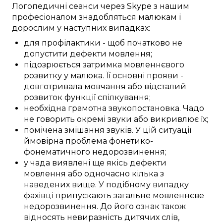
Логопедичні
сеанси
через Skype
з нашим
професіоналом
знадобляться
малюкам
і
дорослим у
наступних
випадках:
для профілактики
-
щоб
початково не
допустити
дефекти мовлення
;
підозрюється
затримка
мовленнєвого
розвитку
у
малюка
. Її
основні
прояви
-
довготривала
мовчання
або
відсталий
розвиток
функції спілкування
;
необхідна
грамотна
звукопостановка
.
Чадо
не
говорить
окремі
звуки
або
викривлює
їх;
помічена
змішання
звуків
. У
цій
ситуації
ймовірна
проблема фонетико-
фонематичного
недорозвинення
;
у
чада
виявлені
ще якісь
дефекти
мовлення
або
одночасно
кілька з
наведених
вище. У
подібному
випадку
фахівці
припускають загальне
мовленнєве
недорозвинення
. До його
ознак
також
відносять
невиразність
дитячих слів
,