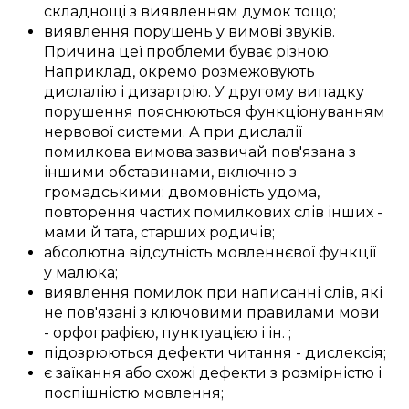
складнощі
з
виявленням
думок тощо;
виявлення
порушень
у
вимові звуків
.
Причина
цеї
проблеми
буває
різною
.
Наприклад,
окремо
розмежовують
дислалію і дизартрію.
У другому
випадку
порушення
пояснюються
функціонуванням
нервової системи
. А при дислалії
помилкова
вимова
зазвичай
пов'язана з
іншими
обставинами, включно з
громадськими
:
двомовність
удома
,
повторення
частих
помилкових слів
інших -
мами й тата
,
старших родичів
;
абсолютна
відсутність
мовленнєвої функції
у
малюка
;
виявлення
помилок
при написанні слів
, які
не
пов'язані
з
ключовими
правилами мови
-
орфографією
, пунктуацією і
ін.
;
підозрюються
дефекти
читання - дислексія;
є
заїкання
або
схожі
дефекти
з
розмірністю
і
поспішністю
мовлення
;