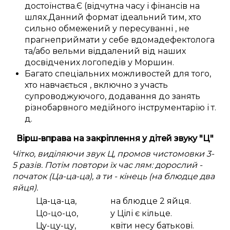
достоїнства
.
Є (відчутна
часу і
фінансів
на
шлях
.
Данний
формат
ідеальний
тим, хто
сильно
обмежений у
пересуванні
, не
прагне
приймати у себе вдома
дефектолога
та/або
вельми
віддалений
від наших
досвідчених
логопедів у
Моршин
.
Багато
спеціальних
можливостей
для
того,
хто навчається
,
включно з
участь
супроводжуючого,
додавання
до
занять
різнобарвного
медійного інструментарію
і т.
д.
Вірш-вправа на закріплення у дітей звуку "Ц"
Чітко, виділяючи звук Ц, промов чистомовки 3-
5 разів. Потім повтори їх час лям: дорослий -
початок (Ца-ца-ца), а ти - кінець (на блюдце два
яйця).
Ца-ца-ца,
на блюдце 2 яйця.
Цо-цо-цо,
у Цілі є кільце.
Цу-цу-цу,
квіти несу батькові.