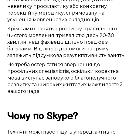
невелику
профілактику
або
конкретну
корекційну
методику
,
спрямовану
на
усунення
мовленнєвих складнощів
.
Крім
самих
занять
з
розвитку
правильного
і
чистого
мовлення,
тривалістю
десь
20-30
хвилин,
наш фахівець
щільно
працює
з
батьками. Від їхньої
допомоги
напряму
залежить
підсумкова
результативність
занять
.
Не
треба
остерігатися
звернення до
профільних спеціалістів
,
оскільки
коректна
мова
виступає
запорукою
благополучного
розвитку та
широких життєвих можливостей
вашого чада
.
Чому
по Skype
?
Технічні можливості
ідуть уперед
,
активно