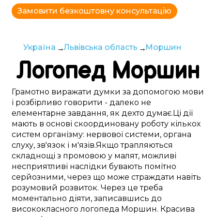
Замовити безкоштовну консультацію
Україна
Львівська область
Моршин
Логопед
Моршин
Грамотно
виражати думки
за допомогою мови
і
розбірливо
говорити -
далеко
не
елементарне
завдання,
як дехто думає
.
Ці
дії
мають в основі
скоординовану
роботу
кількох
систем
організму:
нервової системи
,
органа
слуху
,
зв'язок і м'язів
.
Якщо
трапляються
складнощі
з
промовою
у
малят
,
можливі
несприятливі
наслідки бувають
помітно
серйозними, через
що
може
страждати
навіть
розумовий розвиток.
Через це
треба
моментально
діяти,
записавшись до
висококласного
логопеда
Моршин
.
Красива