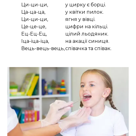
Ци-ци-ци,
у цирку є борці.
Ца-ца-ца,
у квітки пилок.
Ци-ци-ци,
ягня у вівці.
Це-це-це,
цифри на кільці.
Ец-Ец-Ец,
цілий льодяник.
Іца-іца-іца,
на акації синиця.
Вець-вець-вець,
співачка та співак.