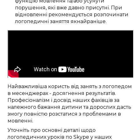
функцію мовлення
та/або
усунути
порушення, які вже давно
присутні
.
При
відновленні
рекомендується
розпочинати
логопедичні
заняття
якнайраніше
.
Найважливіша
користь від
занять
з логопедом
в месенджерах
-
досягнення результатів
.
Професіоналізм
і досвід наших
фахівців
за
належного
бажання
дитини та дорослих
дасть
змогу
повністю
розстатися
з
проблемами в
мовленні
.
Уточніть
про
основні
деталі
щодо
логопедичних
уроків
по Skype
у наших