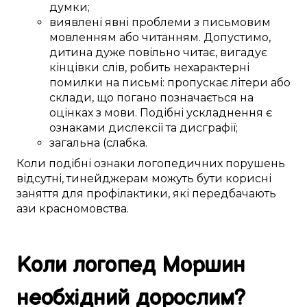
думки;
виявлені
явні
проблеми
з
письмовим
мовленням
або
читанням.
Допустимо,
дитина
дуже
повільно читає,
вигадує
кінцівки
слів
,
робить
нехарактерні
помилки
на письмі
:
пропускає
літери або
склади, що
погано
позначається
на
оцінках
з
мови
.
Подібні
ускладнення
є
ознаками
дислексії та дисграфії;
загальна
(слабка
.
Коли
подібні
ознаки логопедичних
порушень
відсутні,
тинейджерам
можуть бути
корисні
заняття для профілактики
, які
передбачають
ази
красномовства
.
Коли логопед
Моршин
необхідний
дорослим
?