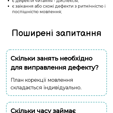
є
дефекти
читання - дислексія;
є
заїкання
або
схожі
дефекти
з
ритмічністю
і
поспішністю
мовлення
;
Поширені запитання
Скільки занять необхідно
для виправлення дефекту?
План корекції мовлення
складається індивідуально.
Скільки часу займає