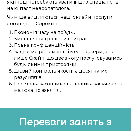
які
іноді
потребують
уваги
інших
спеціалістів,
на кшталт
невропатолога
.
Чим ще
виділяються
наші
онлайн
послуги
логопеда в
Сорокине
:
Економія часу
на
поїздки
.
Зменшення
грошових
витрат.
Повна
конфіденційність.
Задіюємо
різноманітні
месенджери, а не
лише
Скайп
, що
дає змогу
послуговуватись
будь-якими
пристроями
.
Дієвий
контроль якості та
досягнутих
результатів.
Посилена
захопливість і велика
залученість
малюка
до
заняття
.
Переваги занять з