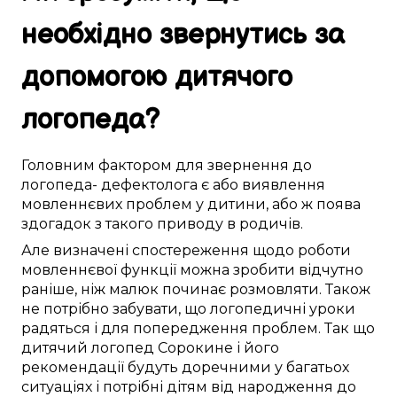
необхідно
звернутись за
допомогою
дитячого
логопеда
?
Головним
фактором
для звернення до
логопеда- дефектолога
є
або
виявлення
мовленнєвих проблем
у
дитини
, або ж поява
здогадок
з
такого
приводу в
родичів
.
Але
визначені
спостереження
щодо
роботи
мовленнєвої функції
можна
зробити
відчутно
раніше, ніж
малюк
починає
розмовляти
.
Також
не
потрібно
забувати, що логопедичні
уроки
радяться
і
для попередження проблем
.
Так що
дитячий логопед
Сорокине
і його
рекомендації
будуть доречними
у багатьох
ситуаціях і
потрібні
дітям
від народження до