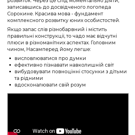
розвиток.
Через це
слід
моментально
діяти,
записавшись до
досвідченого
логопеда
Сорокине
.
Красива
мова -
фундамент
комплексного
розвитку
юних особистостей
.
Якщо
запас слів
різнобарвний
і
містить
правильні
конструкції, то чадо
має
відчутні
плюси
в різноманітних
аспектах.
Головним
чином, Насамперед
йому
легше:
висловлюватися про думки
ефективно пізнавати навколишній світ
вибудовувати повноцінні стосунки з дітьми
та рідними
вдосконалювати свій розум