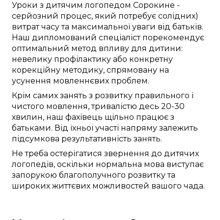
Уроки
з дитячим логопедом
Сорокине
-
серйозний
процес,
який потребує
солідних)
витрат часу
та
максимальної
уваги
від
батьків.
Наш
дипломований спеціаліст
порекомендує
оптимальний
метод
впливу для дитини:
невелику
профілактику
або
конкретну
корекційну
методику
,
спрямовану
на
усунення
мовленнєвих проблем
.
Крім
самих
занять
з
розвитку
правильного
і
чистого
мовлення,
тривалістю
десь
20-30
хвилин,
наш фахівець
щільно
працює
з
батьками. Від їхньої
участі
напряму
залежить
підсумкова
результативність
занять
.
Не
треба
остерігатися
звернення до
дитячих
логопедів
,
оскільки
нормальна
мова
виступає
запорукою
благополучного
розвитку та
широких життєвих можливостей
вашого чада
.