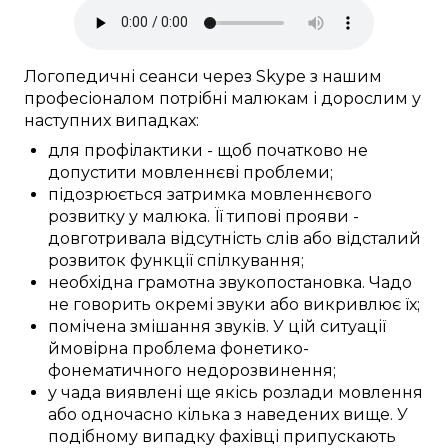
Логопедичні
сеанси
через Skype
з нашим
професіоналом
потрібні
малюкам
і дорослим у
наступних
випадках:
для профілактики
-
щоб
початково не
допустити
мовленнєві проблеми
;
підозрюється
затримка
мовленнєвого
розвитку
у
малюка
. Її
типові
прояви
-
довготривала
відсутність слів
або
відсталий
розвиток
функції спілкування
;
необхідна
грамотна
звукопостановка
.
Чадо
не
говорить
окремі
звуки
або
викривлює
їх;
помічена
змішання
звуків
. У
цій
ситуації
ймовірна
проблема фонетико-
фонематичного
недорозвинення
;
у
чада
виявлені
ще якісь
розлади
мовлення
або
одночасно
кілька з
наведених
вище. У
подібному
випадку
фахівці
припускають