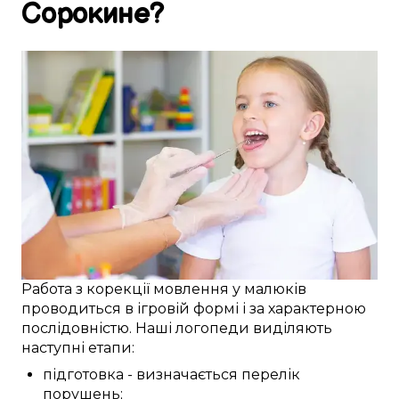
Сорокине
?
Работа з
корекції
мовлення
у
малюків
проводиться
в
ігровій формі
і за
характерною
послідовністю. Наші
логопеди
виділяють
наступні
етапи:
підготовка
-
визначається
перелік
порушень
;