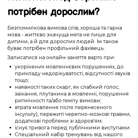
потрібен
дорослим
?
Безпомилкова
вимова слів
,
хороша
та гарна
мова -
життєво значуща
мета не лише для
дитини
, а й для
дорослих
людей. Їм
також
буває
потрібен
профільний фахівець
.
Записатися
на онлайн-заняття
варто
при:
укорінених
мовленнєвих порушеннях
,
до
прикладу
недорікуватості,
відсутності
звуків
тощо;
наявності
таких скарг, як
слабкий
голос,
заїкання,
плутанина в
мовленні, порушення
ритмічності
та/або
темпу
вимови;
втрата
мовлення
після перенесеного
інсульту)
, пережиті
черепно-мозкові травми
,
додаткові
проблеми
зі здоров'ям;
існує
тривога
перед
публічними виступами
.
Спеціальний
набір
тренувань
від нашого