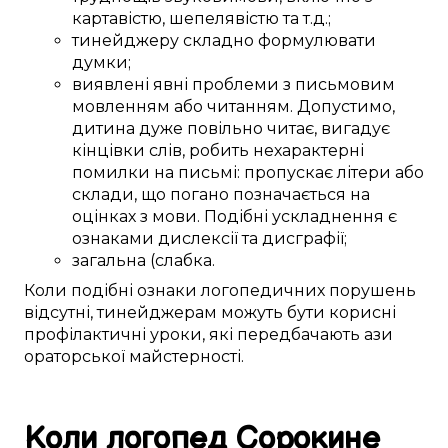
картавістю
, шепелявістю та
т.д.
;
тинейджеру
складно
формулювати
думки;
виявлені
явні
проблеми
з
письмовим
мовленням
або
читанням.
Допустимо,
дитина
дуже
повільно читає,
вигадує
кінцівки
слів
,
робить
нехарактерні
помилки
на письмі
:
пропускає
літери або
склади, що
погано
позначається
на
оцінках
з
мови
.
Подібні
ускладнення
є
ознаками
дислексії та дисграфії;
загальна
(слабка
.
Коли
подібні
ознаки логопедичних
порушень
відсутні,
тинейджерам
можуть бути
корисні
профілактичні уроки
, які
передбачають
ази
ораторської майстерності
.
Коли логопед
Сорокине