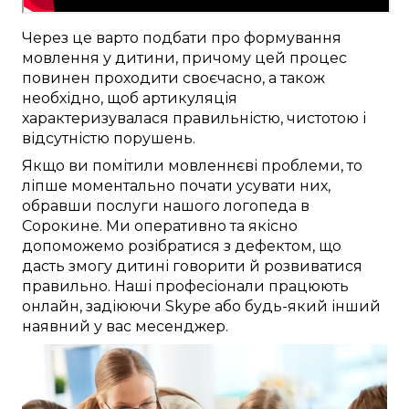
Через це
варто
подбати про
формування
мовлення
у дитини
, причому
цей
процес
повинен проходити
своєчасно
, а також
необхідно
, щоб
артикуляція
характеризувалася
правильністю
, чистотою і
відсутністю порушень
.
Якщо ви
помітили
мовленнєві проблеми
, то
ліпше
моментально
почати
усувати
них,
обравши послуги
нашого логопеда в
Сорокине
. Ми
оперативно
та
якісно
допоможемо
розібратися з дефектом
, що
дасть змогу
дитині
говорити й розвиватися
правильно
. Наші
професіонали
працюють
онлайн
,
задіюючи
Skype
або будь-який інший
наявний у вас
месенджер.