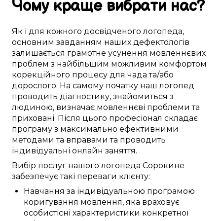
Чому
краще
вибрати
нас
?
Як і для
кожного досвідченого логопеда
,
основним
завданням наших дефектологів
залишається
грамотне
усунення
мовленнєвих
проблем
з
найбільшим можливим
комфортом
корекційного процесу
для
чада
та/або
дорослого.
На самому початку
наш логопед
проводить
діагностику
,
знайомиться з
людиною
,
визначає
мовленнєві проблеми
та
приховані
.
Після цього
професіонал
складає
програму з
максимально
ефективними
методами та вправами
та проводить
індивідуальні
онлайн заняття
.
Вибір послуг нашого логопеда
Сорокине
забезпечує
такі
переваги
клієнту:
Навчання
за
індивідуальною
програмою
коригування
мовлення,
яка враховує
особистісні
характеристики
конкретної