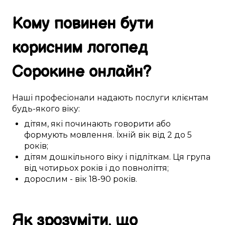
Кому
повинен бути
корисним
логопед
Сорокине
онлайн
?
Наші
професіонали
надають послуги
клієнтам
будь-якого
віку:
дітям
,
які починають
говорити або
формують
мовлення
. Їхній вік
від 2 до 5
років;
дітям дошкільного віку
і
підліткам
. Ця
група
від чотирьох років і до повноліття
;
дорослим
- вік
18-90
років.
Як
зрозуміти
, що