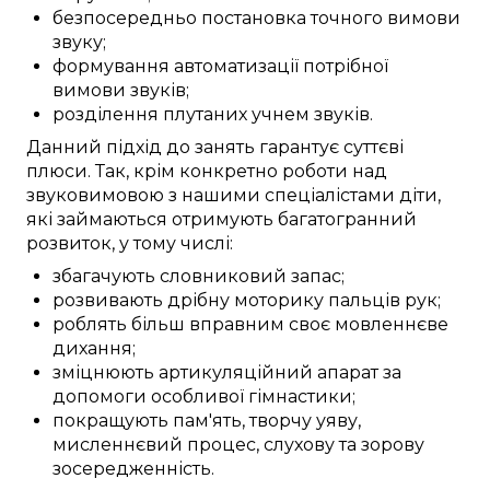
безпосередньо
постановка
точного
вимови
звуку
;
формування
автоматизації
потрібної
вимови звуків
;
розділення
плутаних учнем
звуків.
Данний
підхід до
занять
гарантує
суттєві
плюси
. Так,
крім
конкретно
роботи над
звуковимовою
з нашими
спеціалістами
діти,
які займаються
отримують
багатогранний
розвиток, у тому числі:
збагачують
словниковий запас
;
розвивають
дрібну моторику
пальців рук
;
роблять більш вправним
своє мовленнєве
дихання;
зміцнюють
артикуляційний апарат
за
допомоги
особливої
гімнастики;
покращують
пам'ять,
творчу уяву
,
мисленнєвий процес
, слухову та зорову
зосередженність
.