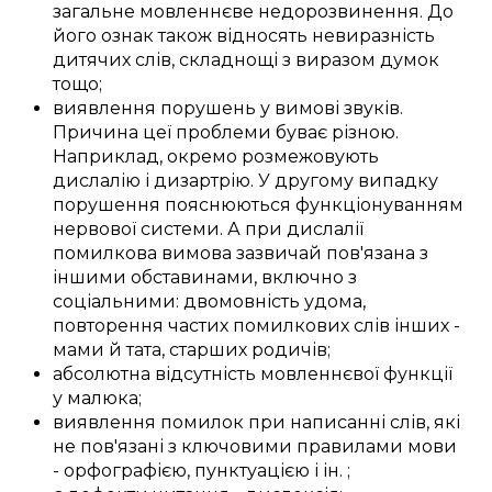
загальне
мовленнєве недорозвинення
. До
його
ознак
також відносять
невиразність
дитячих слів
,
складнощі
з
виразом
думок
тощо;
виявлення
порушень
у
вимові звуків
.
Причина
цеї
проблеми
буває
різною
.
Наприклад,
окремо
розмежовують
дислалію і дизартрію.
У другому
випадку
порушення
пояснюються
функціонуванням
нервової системи
. А при дислалії
помилкова
вимова
зазвичай
пов'язана з
іншими
обставинами, включно з
соціальними
:
двомовність
удома
,
повторення
частих
помилкових слів
інших -
мами й тата
,
старших родичів
;
абсолютна
відсутність
мовленнєвої функції
у
малюка
;
виявлення
помилок
при написанні слів
, які
не
пов'язані
з
ключовими
правилами мови
-
орфографією
, пунктуацією і
ін.
;