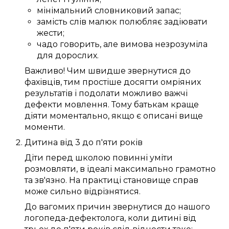
мінімальний
словниковий запас
;
замість
слів
малюк
полюбляє
задіювати
жести;
чадо
говорить
, але вимова
незрозуміла
для
дорослих
.
Важливо!
Чим
швидше
звернутися до
фахівців
, тим
простіше
досягти
омріяних
результатів і
подолати
можливо
важчі
дефекти мовлення
.
Тому
батькам
краще
діяти
моментально
, якщо
є
описані
вище
моменти
.
Дитина
від 3
до
п'яти
років
Діти перед школою
повинні
уміти
розмовляти
, в ідеалі
максимально
грамотно
та
зв'язно
.
На практиці
становище справ
може
сильно
відрізнятися.
До
вагомих
причин
звернутися до нашого
логопеда-дефектолога
, коли дитині
від