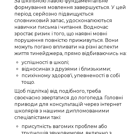
За шкільною лавою
фундаментальне
формування
мовлення
завершується
. У
цей
період
серйозно
підвищується
словниковий запас
,
удосконалюються
навички
письма
і читання.
Водночас
зростає
ризик
і того, що
наявні
мовні
порушення
повністю приживуться
. Вони
можуть
погано
впливати
на
різні
аспекти
життя
тинейджера
,
прямо
відбиваючись
на:
успішності в школі
;
відносинах
з друзями
і
близькими
;
психічному
здоров'ї
,
упевненості в собі
тощо.
Щоб
підлітка) від подібного
,
треба
своєчасно
звертатися до
логопеда
.
Головні
приводи
для
консультацій через інтернет
школярів
з нашими
дипломованими
спеціалістами
такі:
присутність
вагомих
проблем
або
труднощів
звуковимови
, включно з