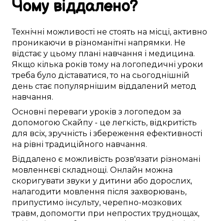
Чому
віддалено
?
Технічні можливості
не стоять на місці
,
активно
проникаючи в
різноманітні
напрямки
. Не
відстає
у
цьому
плані
навчання
і медицина.
Якщо
кілька років тому
на
логопедичні уроки
треба
було
діставатися
, то
на сьогоднішній
день
стає популярнішим
віддалений
метод
навчання.
Основні
переваги
уроків з логопедом
за
допомогою Скайпу
- це
легкість
,
відкритість
для всіх
,
зручність
і
збереження ефективності
на рівні
традиційного
навчання.
Віддалено
є можливість
розв'язати
різномані
мовленнєві складнощі
.
Онлайн
можна
скоригувати
звуки
у
дитини
або дорослих,
налагодити
мовлення після
захворювань
,
припустимо
інсульту,
черепно-мозкових
травм
, допомогти при
непростих
труднощах,