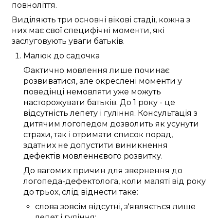
повноліття
.
Виділяють
три
основні
вікові
стадії
, кожна з
них
має
свої
специфічні
моменти
, які
заслуговують
уваги
батьків
.
Малюк
до
садочка
Фактично
мовлення
лише
починає
розвиватися
, але
окреслені
моменти
у
поведінці немовляти
уже
можуть
насторожувати
батьків
. До
1 року
- це
відсутність
лепету
і гуління.
Консультація
з
дитячим логопедом
дозволить
як усунути
страхи
, так і отримати
список
порад
,
здатних
не допустити
виникнення
дефектів
мовленнєвого розвитку
.
До
вагомих причин
для звернення до
логопеда-дефектолога
, коли
маляті
від року
до трьох
,
слід
віднести таке:
слова
зовсім
відсутні,
з'являється
лише
лепет
і гуління;