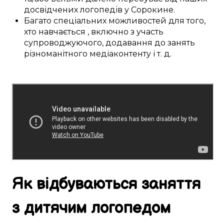
досвідчених
логопедів у
Сорокине
.
Багато
спеціальних
можливостей
для
того,
хто навчається
,
включно з
участь
супроводжуючого,
додавання
до
занять
різноманітного
медіаконтенту
і т. д.
Як
відбуваються
заняття
з дитячим логопедом