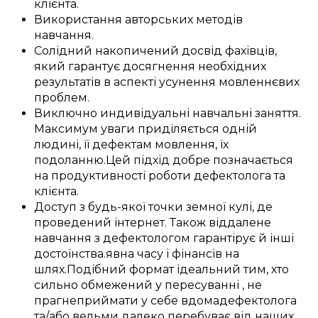
клієнта
.
Використання
авторських
методів
навчання
.
Солідний накопичений
досвід
фахівців
,
який
гарантує
досягнення
необхідних
результатів
в аспекті
усунення
мовленнєвих
проблем
.
Виключно
индивідуальні
навчальні заняття
.
Максимум уваги
приділяється
одній
людині, її
дефектам
мовлення, їх
подоланню
.
Цей
підхід
добре
позначається
на
продуктивності
роботи
дефектолога
та
клієнта
.
Доступ
з
будь-якої точки земної кулі
, де
проведений
інтернет.
Також
віддалене
навчання з
дефектологом
гарантірує
й інші
достоїнства
.
явна
часу і
фінансів
на
шлях
.
Подібний
формат
ідеальний
тим, хто
сильно
обмежений у
пересуванні
, не
прагне
приймати у себе вдома
дефектолога
та/або
вельми
далеко перебуває
від наших