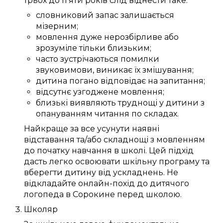
трьох
до
п'яти
років
слід
віднести таке:
словниковий запас
залишається
мізерним
;
мовлення
дуже
нерозбірливе
або
зрозуміле
тільки
близьким
;
часто зустрічаються
помилки
звуковимови
,
виникає
їх
змішування
;
дитина
погано
відповідає
на запитання;
відсутнє
узгоджене
мовлення;
близькі
виявляють
труднощі
у дитини з
опануванням читання
по складах
.
Найкраще за все
усунути
наявні
відставання та/або
складнощі
з мовленням
до
початку навчання в школі
.
Цей
підхід
дасть
легко
освоювати
шкільну програму
та
вберегти дитину від
ускладнень
. Не
відкладайте
онлайн-похід до дитячого
логопеда в Сорокине
перед школою.
Школяр