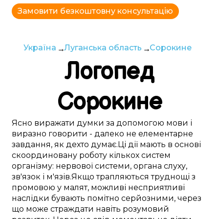
Замовити безкоштовну консультацію
Україна
Луганська область
Сорокине
Логопед
Сорокине
Ясно
виражати думки
за допомогою мови
і
виразно
говорити -
далеко
не
елементарне
завдання,
як дехто думає
.
Ці
дії
мають в основі
скоординовану
роботу
кількох
систем
організму:
нервової системи
,
органа слуху
,
зв'язок і м'язів
.
Якщо
трапляються
труднощі
з
промовою
у
малят
,
можливі
несприятливі
наслідки бувають
помітно
серйозними, через
що
може
страждати
навіть розумовий