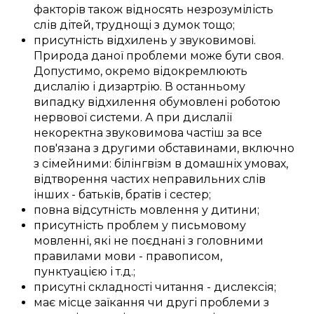
факторів
також відносять
незрозумілість
слів дітей
,
труднощі
з
думок тощо;
присутність
відхилень
у
звуковимові
.
Природа
даної
проблеми
може бути
своя
.
Допустимо,
окремо
відокремлюють
дислалію і дизартрію.
В останньому
випадку
відхилення
обумовлені
роботою
нервової системи
. А при дислалії
некоректна
звуковимова
частіш за все
пов'язана з
другими
обставинами, включно
з
сімейними
:
білінгвізм
в домашніх умовах
,
відтворення
частих
неправильних слів
інших -
батьків
,
братів і сестер
;
повна
відсутність
мовлення
у
дитини
;
присутність
проблем
у письмовому
мовленні
, які не
поєднані
з
головними
правилами мови -
правописом
,
пунктуацією і
т.д.
;
присутні
складності
читання - дислексія;
має місце
заїкання
чи
другі
проблеми
з