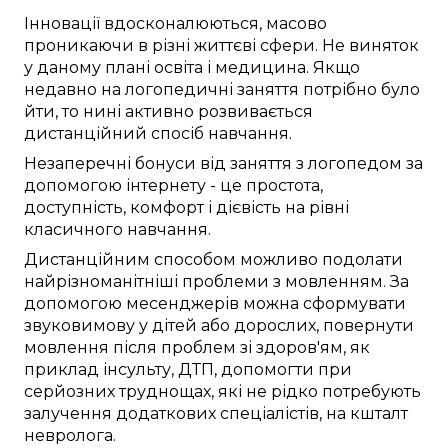
Інновації
вдосконалюються
,
масово
проникаючи в
різні
життєві сфери
. Не
виняток
у
даному
плані
освіта
і медицина. Якщо
недавно
на
логопедичні заняття
потрібно
було
йти
, то
нині
активно розвивається
дистанційний
спосіб
навчання.
Незаперечні
бонуси від
заняття з логопедом
за
допомогою інтернету
- це
простота
,
доступність
,
комфорт
і
дієвість
на рівні
класичного
навчання.
Дистанційним способом
можливо
подолати
найрізноманітніші
проблеми з мовленням
.
За
допомогою месенджерів
можна
сформувати
звуковимову
у
дітей
або дорослих,
повернути
мовлення після
проблем зі здоров'ям
,
як
приклад
інсульту,
ДТП
, допомогти при
серйозних
труднощах, які
не рідко
потребують
залучення
додаткових
спеціалістів, на кшталт
невролога
.