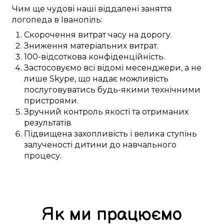
Чим ще
чудові
наші
віддалені
заняття
логопеда в
Іванопіль
:
Скорочення витрат часу
на
дорогу
.
Зниження
матеріальних
витрат.
100-відсоткова
конфіденційність.
Застосовуємо
всі відомі
месенджери, а не
лише
Skype
, що
надає можливість
послуговуватись будь-якими
технічними
пристроями
.
Зручний
контроль якості та
отриманих
результатів.
Підвищена
захопливість і велика
ступінь
залученості
дитини
до
навчального
процесу
.
Як ми працюємо