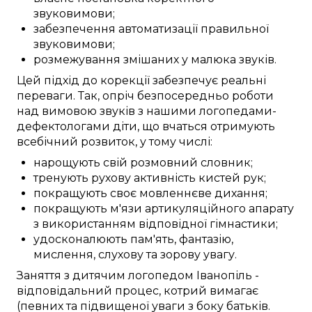
звуковимови
;
забезпечення
автоматизації
правильної
звуковимови
;
розмежування
змішаних у малюка
звуків.
Цей
підхід до
корекції
забезпечує
реальні
переваги
. Так,
опріч
безпосередньо
роботи
над
вимовою звуків
з нашими
логопедами-
дефектологами
діти, що вчаться
отримують
всебічний
розвиток, у тому числі:
нарощують
свій розмовний словник
;
тренують
рухову активність
кистей рук
;
покращують
своє мовленнєве дихання;
покращують
м'язи артикуляційного апарату
з використанням
відповідної
гімнастики;
удосконалюють
пам'ять,
фантазію
,
мислення
, слухову та зорову
увагу
.
Заняття
з дитячим логопедом
Іванопіль
-
відповідальний
процес,
котрий вимагає
(певних
та
підвищеної
уваги
з боку
батьків.