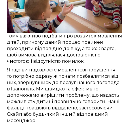
Тому
важливо
подбати про
розвиток
мовлення
дітей
, причому
даний
процес повинен
проходити
відповідно до віку
, а також
варто
,
щоб
вимова виділялася
достовірністю
,
чистотою і
відсутністю помилок
.
Якщо ви
підозрюєте
мовленнєві порушення
,
то
потрібно
одразу ж
почати
позбавлятися від
них,
звернувшись до послуг
нашого логопеда
в
Іванопіль
. Ми
швидко
та
ефективно
допоможемо
вирішити проблему
, що
надасть
можливість
дитині
правильно говорити
. Наші
фахівці
працюють
віддалено
,
застосовуючи
Скайп
або будь-який інший
відповідний
месенджер.