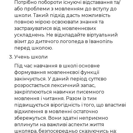
Потрібно
побороти
існуючі
відставання та/
або
проблеми
з мовленням до
вступу до
школи
.
Такий
підхід
дасть можливість
повною мірою
освоювати
знання
та
застрахуватися від
мовленнєвих
ускладнень
. Не відкладайте
віртуальний
візит до дитячого логопеда в Іванопіль
перед школою.
Учень школи
Під час навчання в школі
основне
формування
мовленнєвої функції
закінчується
. У
даний
період
суттєво
розростається
лексичний запас
,
закріплюються
навички
писемного
мовлення
і читання.
Разом із тим
підвищується
вірогідність
і того, що
властиві
відхилення в мовленні
остаточно
збережуться
. Вони
здатні
неприємно
вплинути
на
важливі
аспекти життя
школяра
,
безпосередньо
сказуючись
на: