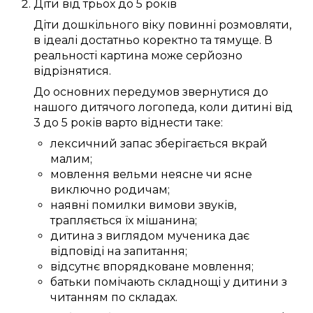
Діти
від трьох
до
5
років
Діти дошкільного віку
повинні
розмовляти
,
в ідеалі
достатньо
коректно
та
тямуще
.
В
реальності
картина
може
серйозно
відрізнятися.
До
основних
передумов
звернутися до
нашого
дитячого логопеда
, коли дитині
від
3
до
5
років
варто
віднести таке:
лексичний запас
зберігається
вкрай
малим
;
мовлення
вельми
неясне
чи
ясне
виключно
родичам
;
наявні
помилки
вимови звуків
,
трапляється
їх
мішанина
;
дитина
з виглядом мученика
дає
відповіді
на запитання;
відсутнє
впорядковане
мовлення;
батьки
помічають
складнощі
у дитини з
читанням
по складах
.