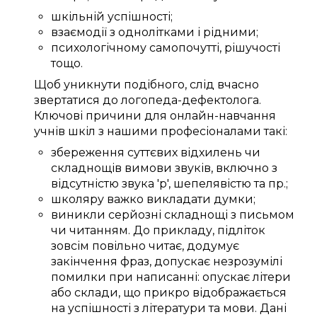
шкільній успішності
;
взаємодії
з однолітками
і
рідними
;
психологічному
самопочутті
,
рішучості
тощо.
Щоб
уникнути подібного
,
слід
вчасно
звертатися до
логопеда-дефектолога
.
Ключові
причини
для
онлайн-навчання
учнів шкіл
з нашими
професіоналами
такі:
збереження
суттєвих
відхилень
чи
складнощів
вимови звуків
, включно з
відсутністю звука 'р'
, шепелявістю та
пр.
;
школяру
важко
викладати
думки;
виникли
серйозні
складнощі
з
письмом
чи
читанням.
До прикладу,
підліток
зовсім
повільно читає,
додумує
закінчення
фраз
,
допускає
незрозумілі
помилки
при написанні
:
опускає
літери
або склади, що
прикро
відображається
на
успішності
з
літератури та мови
.
Дані