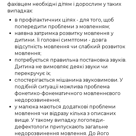
фахівцем
необхідні
дітям
і дорослим у
таких
випадках:
в профілактичних цілях
-
для того, щоб
попередити
проблеми з мовленням
;
наявна
затримка
розвитку мовлення
у
дитини
. Її
головні
симптоми
-
довга
відсутність мовлення
чи
слабкий
розвиток
мовлення
;
потребується
правильна
постановка звуків
.
Дитина
не
вимовляє
деякі
звуки
чи
перекручує
їх;
спостерігається
мішанина
звуковимови
. У
подібній
ситуації
можлива
проблема
фонетико-фонематичного
мовленнєвого
недорозвинення
;
у
малюка
маються
додаткові
проблеми
мовлення
чи
відразу
кілька з
описаних
вище. У
такому
випадку
логопеди-
дефектологи
припускають загальне
недорозвинення мовлення
. До його