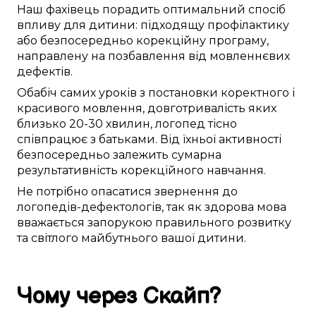
Наш
фахівець
порадить
оптимальний
спосіб
впливу для дитини:
підходящу
профілактику
або
безпосередньо
корекційну
програму
,
направлену
на
позбавлення від
мовленнєвих
дефектів
.
Обабіч
самих
уроків
з
постановки
коректного
і
красивого
мовлення,
довготривалість яких
близько
20-30 хвилин,
логопед
тісно
співпрацює
з батьками. Від їхньої
активності
безпосередньо
залежить
сумарна
результативність
корекційного навчання
.
Не
потрібно
опасатися
звернення до
логопедів-дефектологів
,
так як
здорова
мова
вважається
запорукою
правильного
розвитку
та
світлого майбутнього
вашої дитини
.
Чому
через Скайп
?