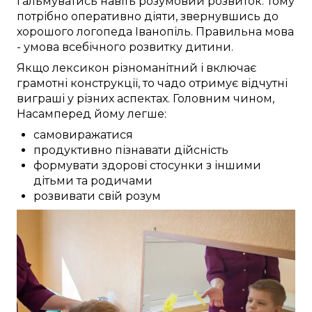
гальмуватись
навіть розумовий розвиток.
Тому
потрібно
оперативно
діяти,
звернувшись до
хорошого
логопеда
Іванопіль
.
Правильна
мова
-
умова
всебічного
розвитку
дитини
.
Якщо
лексикон
різноманітний
і
включає
грамотні
конструкції, то чадо
отримує
відчутні
виграші
у різних
аспектах.
Головним чином,
Насамперед
йому
легше:
самовиражатися
продуктивно пізнавати дійсність
формувати здорові стосунки з іншими
дітьми та родичами
розвивати свій розум