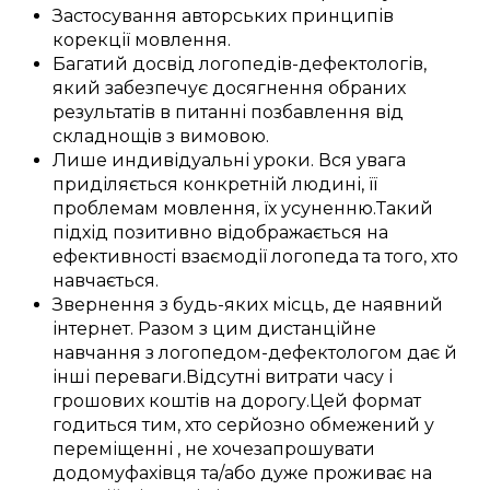
Застосування
авторських
принципів
корекції мовлення
.
Багатий
досвід
логопедів-дефектологів
,
який
забезпечує
досягнення
обраних
результатів
в питанні
позбавлення від
складнощів з вимовою
.
Лише
индивідуальні
уроки
.
Вся увага
приділяється
конкретній
людині, її
проблемам
мовлення, їх
усуненню
.
Такий
підхід
позитивно
відображається
на
ефективності
взаємодії
логопеда
та
того, хто
навчається
.
Звернення
з
будь-яких місць
, де
наявний
інтернет.
Разом з цим
дистанційне
навчання з
логопедом-дефектологом
дає
й
інші
переваги
.
Відсутні витрати
часу і
грошових коштів
на
дорогу
.
Цей
формат
годиться
тим, хто
серйозно
обмежений у
переміщенні
, не
хоче
запрошувати
додому
фахівця
та/або
дуже
проживає на