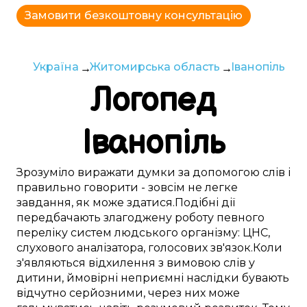
Замовити безкоштовну консультацію
Україна
Житомирська область
Іванопіль
Логопед
Іванопіль
Зрозуміло
виражати думки
за допомогою слів
і
правильно
говорити -
зовсім
не
легке
завдання,
як може здатися
.
Подібні
дії
передбачають
злагоджену
роботу
певного
переліку
систем
людського
організму:
ЦНС
,
слухового аналізатора
,
голосових зв'язок
.
Коли
з'являються
відхилення
з
вимовою слів
у
дитини
,
ймовірні
неприємні
наслідки бувають
відчутно
серйозними, через
них
може