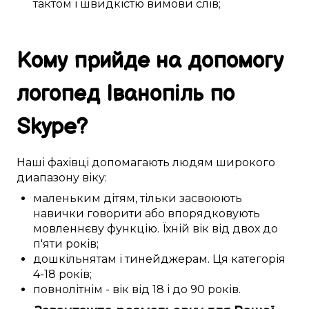
тактом
і
швидкістю
вимови слів
;
Кому
прийде на допомогу
логопед
Іванопіль
по
Skype
?
Наші
фахівці
допомагають
людям
широкого
диапазону
віку:
маленьким дітям
,
тільки засвоюють
навички
говорити або
впорядковують
мовленнєву функцію
. Їхній вік
від двох до
п'яти
років;
дошкільнятам
і
тинейджерам
. Ця
категорія
4-18 років
;
повнолітнім
- вік
від 18 і до 90
років.