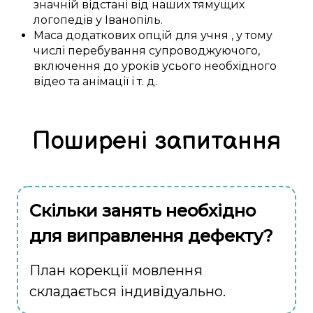
значній відстані
від наших
тямущих
логопедів у
Іванопіль
.
Маса
додаткових
опцій
для
учня
,
у тому
числі
перебування
супроводжуючого,
включення
до
уроків
усього необхідного
відео та анімації
і т. д.
Поширені запитання
Скільки занять необхідно
для виправлення дефекту?
План корекції мовлення
складається індивідуально.