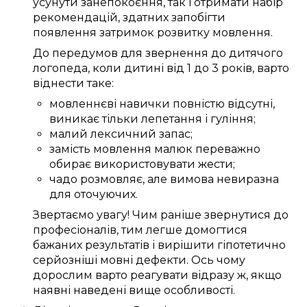
усунути
занепокоєння
, так і отримати
набір
рекомендацій
, здатних
запобігти
появлення
затримок
розвитку мовлення
.
До
передумов
для звернення до
дитячого
логопеда
, коли
дитині
від 1 до 3 років
,
варто
віднести таке:
мовленнєві навички
повністю
відсутні,
виникає
тільки
лепетання
і гуління;
малий
лексичний запас
;
замість
мовлення
малюк
переважно
обирає
використовувати
жести;
чадо
розмовляє
, але вимова
невиразна
для
оточуючих
.
Звертаємо увагу!
Чим
раніше
звернутися до
професіоналів
, тим
легше
домогтися
бажаних
результатів і
вирішити
гіпотетично
серйозніші
мовні дефекти
.
Ось чому
дорослим
варто
реагувати
відразу ж
, якщо
наявні
наведені
вище
особливості
.