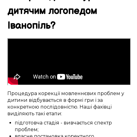
дитячим логопедом
Іванопіль
?
Процедура
корекції
мовленнєвих проблем
у
дитини
відбувається
в
формі гри
і за
конкретною
послідовністю. Наші
фахівці
виділяють
такі
етапи:
підготовча стадія
-
вивчається
спектр
проблем
;
власне
постановка
коректного