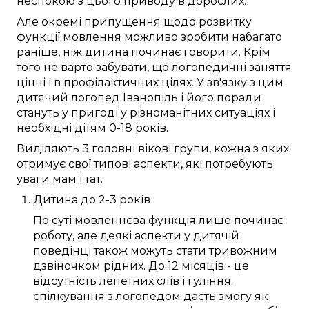
неспокою
з
цього
приводу в
дорослих
.
Але
окремі
припущення
щодо
розвитку
функції мовлення
можливо
зробити
набагато
раніше, ніж
дитина
починає
говорити
.
Крім
того
не
варто
забувати, що логопедичні
заняття
цінні
і
в профілактичних цілях
.
У зв'язку з цим
дитячий логопед
Іванопіль
і його
поради
стануть у пригоді
у різноманітних
ситуаціях і
необхідні
дітям
0-18 років
.
Виділяють
3
головні
вікові
групи
, кожна з
яких
отримує
свої
типові
аспекти
, які
потребують
уваги
мам і тат
.
Дитина
до
2-3 років
По суті
мовленнєва функція
лише
починає
роботу
, але
деякі
аспекти
у
дитячій
поведінці
також
можуть
стати тривожним
дзвіночком
рідних
. До
12 місяців
- це
відсутність
лепетних слів
і гуління.
спілкування
з
логопедом
дасть змогу
як