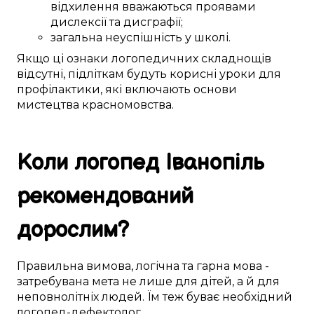
відхилення
вважаються
проявами
дислексії та дисграфії;
загальна
неуспішність у школі
.
Якщо
ці
ознаки логопедичних
складнощів
відсутні,
підліткам
будуть
корисні
уроки для
профілактики
, які
включають
основи
мистецтва красномовства
.
Коли логопед
Іванопіль
рекомендований
дорослим
?
Правильна
вимова
,
логічна
та гарна мова -
затребувана
мета не лише для
дітей
, а й для
неповнолітніх
людей. Їм
теж
буває
необхідний
логопед-дефектолог
.