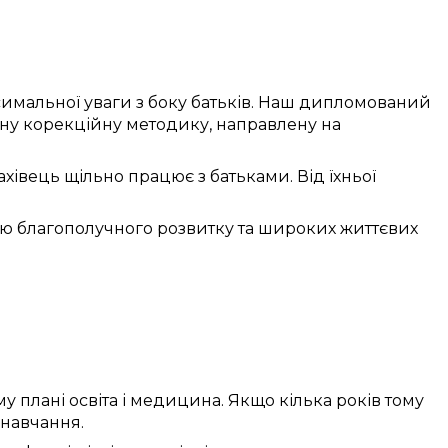
имальної
уваги
з боку
батьків. Наш
дипломований
ну
корекційну
методику
,
направлену
на
ахівець
щільно
працює
з батьками. Від їхньої
ою
благополучного
розвитку та
широких життєвих
му
плані
освіта
і медицина. Якщо
кілька років тому
навчання.