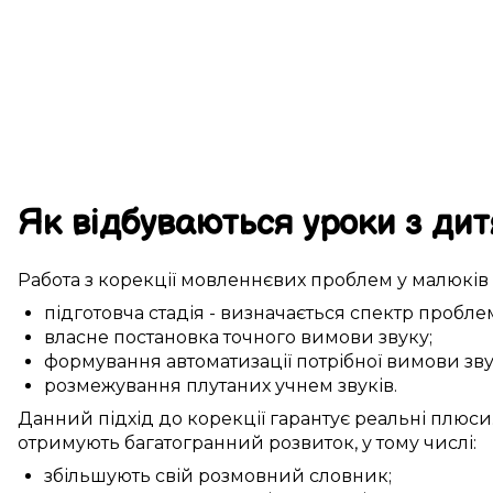
Як
відбуваються
уроки
з дит
Работа з
корекції
мовленнєвих проблем
у
малюків
підготовча стадія
-
визначається
спектр
пробле
власне
постановка
точного
вимови звуку
;
формування
автоматизації
потрібної
вимови зву
розмежування
плутаних учнем
звуків.
Данний
підхід до
корекції
гарантує
реальні
плюси
отримують
багатогранний
розвиток, у тому числі:
збільшують
свій розмовний словник
;