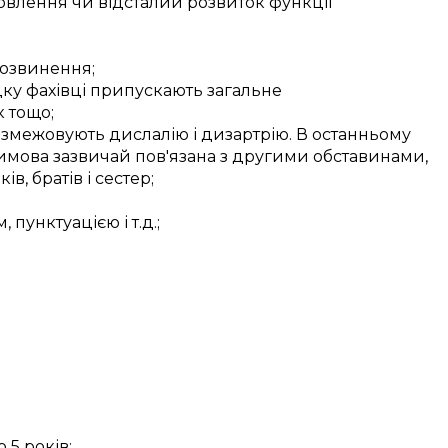
мовлення
чи
відсталий
розвиток
функції
озвинення
;
дку
фахівці
припускають загальне
 тощо;
озмежовують
дислалію і дизартрію.
В останньому
имова
зазвичай
пов'язана з
другими
обставинами,
ків
,
братів і сестер
;
м
, пунктуацією і
т.д.
;
о 5
років;