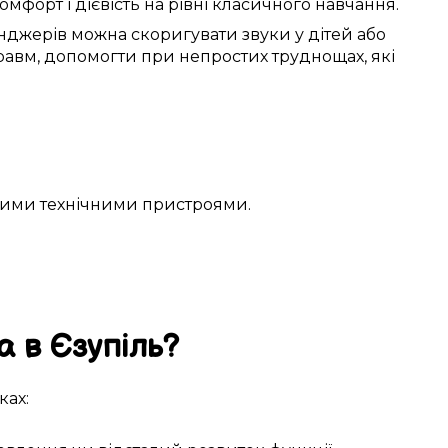
омфорт
і
дієвість
на рівні
класичного
навчання.
нджерів
можна
скоригувати
звуки
у
дітей
або
равм
, допомогти при
непростих
труднощах, які
якими
технічними пристроями
.
а в
Єзупіль
?
ах: