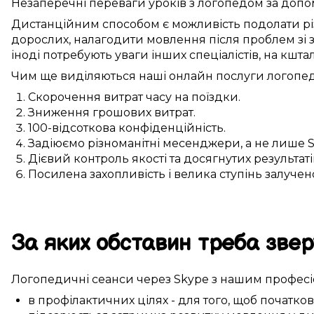
Незаперечні
переваги
уроків з логопедом
за допо
Дистанційним способом
є можливість
подолати
р
дорослих,
налагодити
мовлення після
проблем зі 
іноді
потребують
уваги
інших
спеціалістів, на кшта
Чим ще
виділяються
наші
онлайн
послуги
логопе
Скорочення витрат часу
на
поїздки
.
Зниження
грошових
витрат.
100-відсоткова
конфіденційність.
Задіюємо
різноманітні
месенджери, а не лише
Дієвий
контроль якості та
досягнутих
результаті
Посилена
захопливість і велика
ступінь залучен
За яких обставин
треба
звер
Логопедичні
сеанси
через Skype
з нашим
профес
в профілактичних цілях
-
для того, щоб
початков