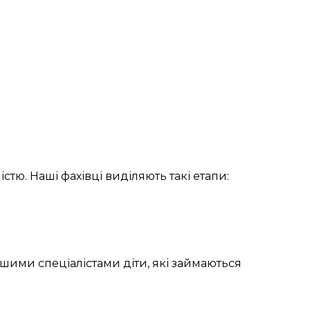
істю. Наші
фахівці
виділяють
такі
етапи:
ашими
спеціалістами
діти, які займаються