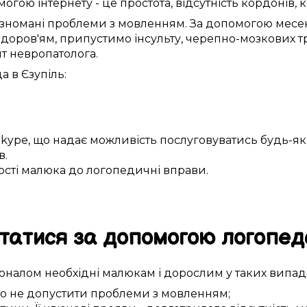
могою інтернету
- це
простота
,
відсутність кордонів
,
к
ізномані
проблеми з мовленням
.
За допомогою месе
здоров'ям
,
припустимо
інсульту,
черепно-мозкових т
лт
невропатолога
.
да в
Єзупіль
:
Skype
, що
надає можливість
послуговуватись будь-
в.
ості
малюка
до
логопедичні вправи
.
татися за
допомогою
логопед
іоналом
необхідні
малюкам
і дорослим у
таких
випадк
о не допустити
проблеми з мовленням
;