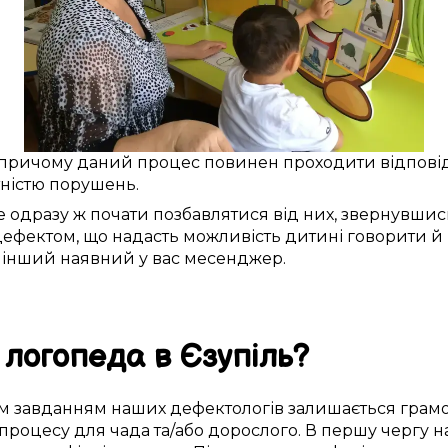
 причому
даний
процес повинен проходити
відпові
тністю порушень
.
е
одразу ж
почати
позбавлятися від
них,
звернувшись
 дефектом
, що
надасть можливість
дитині
говорити й
 інший
наявний у вас
месенджер.
 логопеда в Єзупіль
?
м
завданням наших дефектологів
залишається
грам
 процесу
для
чада
та/або дорослого.
В першу чергу
н