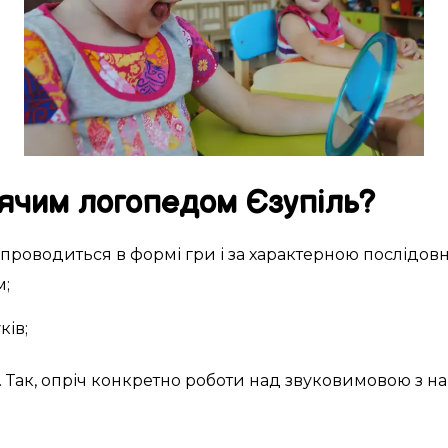
ячим логопедом
Єзупіль
?
проводиться
в
формі гри
і за
характерною
послідовн
м
;
ків
;
. Так,
опріч
конкретно
роботи над
звуковимовою
з н