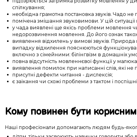
підозрюється
затримка
розвитку мовлення
у
ди
спілкування
;
необхідна
грамотна
постановка звуків
.
Чадо
не
помічена
змішання
звуковимови
. У
цій
ситуації
у
чада
виявлені
ще якісь
проблеми
мовлення
ч
недорозвинення мовлення
. До його
ознак
тако
виявлення
відхилень
у
вимові звуків
.
Природа
випадку
відхилення
пояснюються
функціонува
включно з
сімейними
:
білінгвізм
в домашніх ум
повна
відсутність
мовленнєвої функції
у
малюка
виявлення
помилок
при написанні слів
, які не
присутні
дефекти
читання - дислексія;
є
заїкання
чи
схожі
проблеми
з
тактом
і
поспішн
Кому
повинен бути корисним
Наші
професіонали
допомагають
людям
будь-яко
дітям
,
тільки засвоюють навички
говорити або