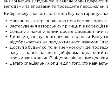
знайомиться з людиною
,
виявляє
мовні дефекти
т
методами та вправами
та проводить
персональні
Вибір послуг нашого логопеда
Єзупіль
гарантує
на
Навчання
за
персональною
програмою
корекці
Застосування
авторських
принципів
корекції 
Солідний накопичений
досвід
фахівців
, який
з
Лише
индивідуальні
навчальні заняття
.
Вся ува
відображається
на
продуктивності
взаємодії
де
Доступ
з
будь-якої точки земної кулі
, де
провед
часу і
фінансів
на
шлях
.
Цей
формат
ідеальний
ти
проживає на значній відстані
від наших
досвід
Багато
спеціальних
опцій
для
того, хто навчаєть