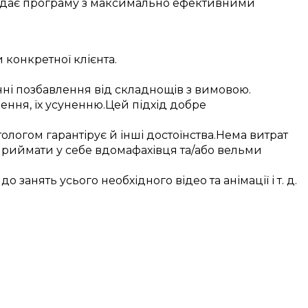
дає
програму з
максимально
ефективними
и
конкретної
клієнта
.
нні
позбавлення від
складнощів з вимовою
.
ення, їх
усуненню
.
Цей
підхід
добре
тологом
гарантірує
й інші
достоїнства
.
Нема витрат
приймати у себе вдома
фахівця
та/або
вельми
до
занять
усього необхідного
відео та анімації
і т. д.