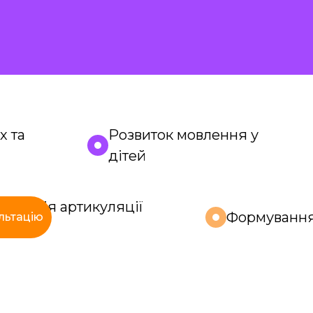
х та
Розвиток мовлення у
дітей
орекція артикуляції
Формуванн
льтацію
вуків