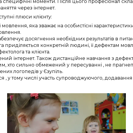
а
специфічні моменти
.
Після цього
професіонал
скла
заняття через інтернет
.
ступні
плюси
клієнту:
ї
мовлення,
яка зважає на
особистісні
характеристик
мовлення
.
абезпечує
досягнення
необхідних
результатів
в пита
га
приділяється
конкретній
людині, її
дефектам
мовл
фектолога
та
клієнта
.
ений
інтернет.
Також
дистанційне
навчання з
дефек
м, хто
сильно
обмежений у
пересуванні
, не
прагне
чених
логопедів у
Єзупіль
.
ся
,
у тому числі
участь
супроводжуючого,
додавання