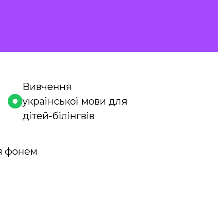
Вивчення
української мови для
дітей-білінгвів
я фонем