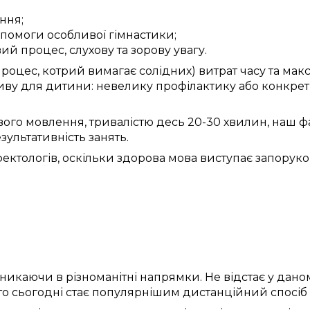
ння;
опомоги
особливої
гімнастики;
ий процес
, слухову та зорову
увагу
.
роцес,
котрий вимагає
солідних) витрат часу
та
макс
ву для дитини:
невелику
профілактику
або
конкрет
вого
мовлення,
тривалістю
десь
20-30 хвилин,
наш ф
зультативність
занять
.
ектологів
,
оскільки
здорова
мова
виступає
запорук
никаючи в
різноманітні
напрямки
. Не
відстає
у
дано
 то
сьогодні
стає популярнішим
дистанційний
спосіб