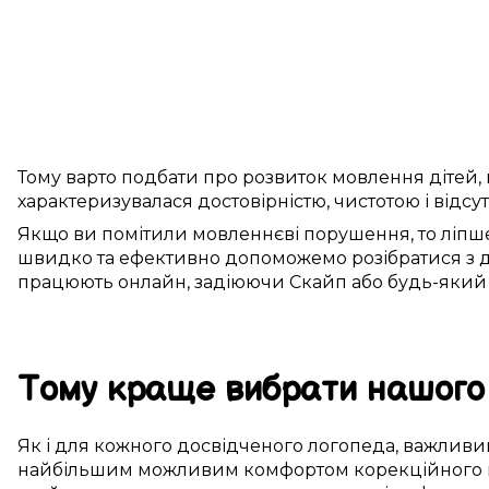
Тому
варто
подбати про
розвиток
мовлення
дітей
,
характеризувалася
достовірністю
, чистотою і
відсу
Якщо ви
помітили
мовленнєві порушення
, то
ліпш
швидко
та
ефективно
допоможемо
розібратися з
працюють
онлайн
,
задіюючи
Скайп
або будь-який
Тому
краще
вибрати
нашого
Як і для
кожного досвідченого логопеда
,
важливи
найбільшим можливим
комфортом
корекційного