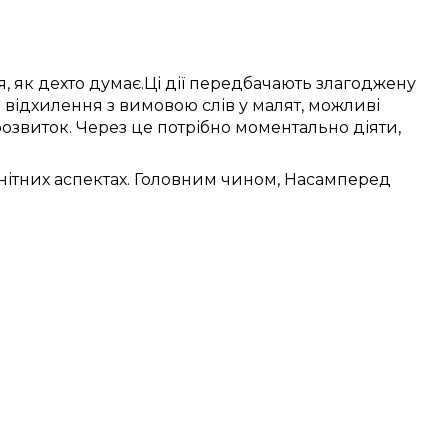
я,
як дехто думає
.
Ці
дії
передбачають
злагоджену
я
відхилення
з
вимовою слів
у
малят
,
можливі
розвиток.
Через це
потрібно
моментально
діяти,
нітних
аспектах.
Головним чином, Насамперед