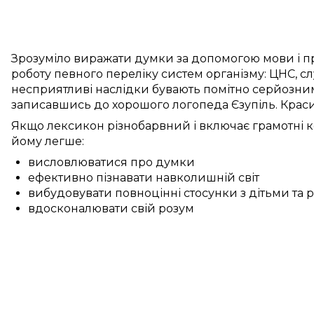
Зрозуміло
виражати думки
за допомогою мови
і
п
роботу
певного переліку
систем
організму:
ЦНС
,
сл
несприятливі
наслідки бувають
помітно
серйозним
записавшись до
хорошого
логопеда
Єзупіль
.
Крас
Якщо
лексикон
різнобарвний
і
включає
грамотні
к
йому
легше:
висловлюватися про думки
ефективно пізнавати навколишній світ
вибудовувати повноцінні стосунки з дітьми та
вдосконалювати свій розум