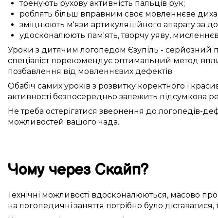
тренують
рухову активність
пальців рук
;
роблять більш вправним
своє мовленнєве диха
зміцнюють
м'язи артикуляційного апарату
за д
удосконалюють
пам'ять,
творчу уяву
,
мисленнєв
Уроки
з дитячим логопедом
Єзупіль
-
серйозний
п
спеціаліст
порекомендує
оптимальний
метод
впли
позбавлення від
мовленнєвих дефектів
.
Обабіч
самих
уроків
з
розвитку
коректного
і
краси
активності
безпосередньо
залежить
підсумкова
ре
Не
треба
остерігатися
звернення до
логопедів-деф
можливостей
вашого чада
.
Чому
через Скайп
?
Технічні можливості
вдосконалюються
,
масово
про
на
логопедичні заняття
потрібно
було
діставатися
,