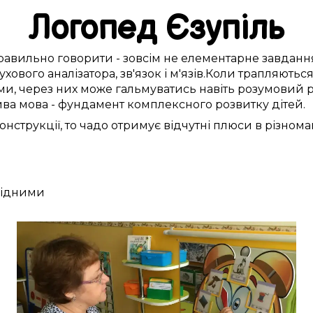
Логопед
Єзупіль
равильно
говорити -
зовсім
не
елементарне
завданн
ухового аналізатора
,
зв'язок і м'язів
.
Коли
трапляютьс
и, через
них
може
гальмуватись
навіть розумовий 
ива
мова -
фундамент
комплексного
розвитку
дітей
.
онструкції, то чадо
отримує
відчутні
плюси
в різнома
 рідними