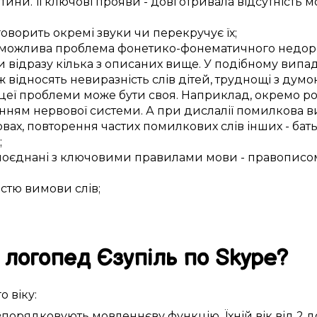
тини
. Її
ключові
прояви
-
довготривала
відсутність 
говорить
окремі
звуки
чи
перекручує
їх;
можлива
проблема фонетико-фонематичного
недор
и
відразу
кілька з
описаних
вище. У
подібному
випа
ж відносять
невиразність
слів дітей
,
труднощі
з
думок
цеї
проблеми
може бути
своя
.
Наприклад,
окремо
р
нням нервової системи
. А при дислалії
помилкова
в
овах
,
повторення
частих
помилкових слів
інших -
бать
;
поєднані
з
ключовими
правилами мови -
правописо
істю
вимови слів
;
логопед
Єзупіль
по Skype
?
го
віку:
впорядковують
мовленнєву функцію
. Їхній вік
від 2 д