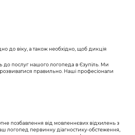
дно до віку
, а також
необхідно
, щоб
дикція
 до послуг
нашого логопеда в
Єзупіль
. Ми
 розвиватися правильно
. Наші
професіонали
отне
позбавлення від
мовленнєвих відхилень
з
аш логопед
первинну
діагностику-обстеження
,