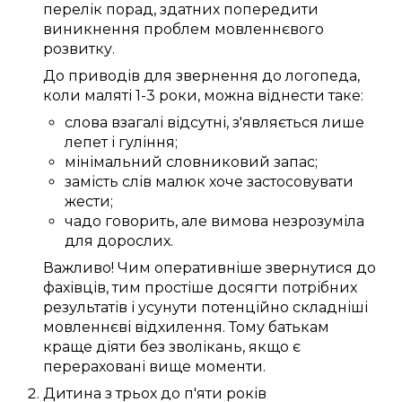
перелік
порад
, здатних
попередити
виникнення
проблем
мовленнєвого
розвитку
.
До
приводів
для звернення до
логопеда
,
коли
маляті
1-3 роки
,
можна
віднести таке:
слова
взагалі
відсутні,
з'являється
лише
лепет
і гуління;
мінімальний
словниковий запас
;
замість
слів
малюк
хоче
застосовувати
жести;
чадо
говорить
, але вимова
незрозуміла
для
дорослих
.
Важливо!
Чим
оперативніше
звернутися до
фахівців
, тим
простіше
досягти
потрібних
результатів і
усунути
потенційно
складніші
мовленнєві відхилення
.
Тому
батькам
краще
діяти
без зволікань
, якщо
є
перераховані
вище
моменти
.
Дитина
з трьох
до
п'яти
років