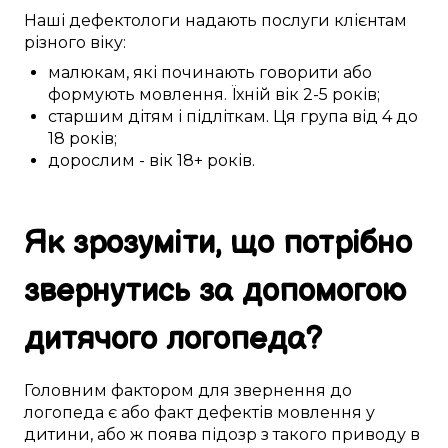
Наші
дефектологи
надають послуги
клієнтам
різного
віку:
малюкам
,
які починають
говорити або
формують
мовлення
. Їхній вік
2-5
років;
старшим дітям
і
підліткам
. Ця
група
від 4 до
18 років
;
дорослим
- вік
18+
років.
Як
зрозуміти
, що
потрібно
звернутись за
допомогою
дитячого логопеда
?
Головним
фактором
для звернення до
логопеда
є
або
факт
дефектів мовлення
у
дитини
, або ж поява
підозр
з
такого
приводу в