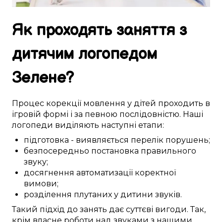
Як
проходять
заняття
з
дитячим логопедом
Зелене
?
Процес
корекції
мовлення
у
дітей
проходить
в
ігровій формі
і за
певною
послідовністю. Наші
логопеди
виділяють
наступні
етапи:
підготовка
-
виявляється
перелік
порушень
;
безпосередньо
постановка
правильного
звуку
;
досягнення
автоматизації
коректної
вимови
;
розділення
плутаних у дитини
звуків.
Такий
підхід до
занять
дає
суттєві
вигоди
. Так,
крім
власне
роботи над
звуками
з нашими