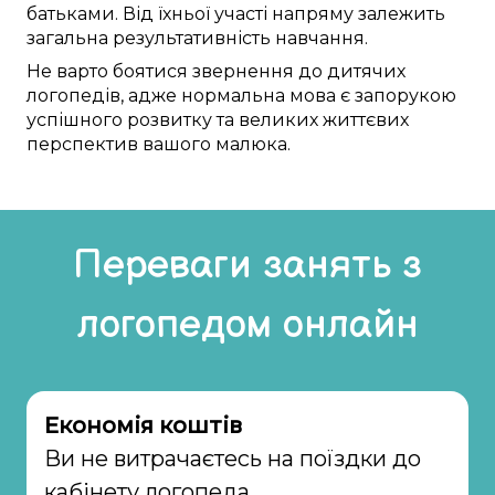
батьками. Від їхньої
участі
напряму
залежить
загальна
результативність
навчання
.
Не
варто
боятися
звернення до
дитячих
логопедів
,
адже
нормальна
мова
є
запорукою
успішного
розвитку та
великих життєвих
перспектив
вашого малюка
.
Переваги занять з
логопедом онлайн
Економія коштів
Ви не витрачаєтесь на поїздки до
кабінету логопеда.