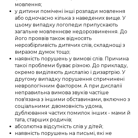
мовлення
;
у
дитини
помічені
інші
розлади
мовлення
або
одночасно
кілька з
наведених
вище. У
цьому
випадку
логопеди
припускають
загальне
мовленнєве недорозвинення
. До
його
проявів
також відносять
нерозбірливість
дитячих слів
,
складнощі
з
виразом
думок тощо;
наявність
порушень
у
вимові слів
.
Причина
такої
проблеми
буває
різною
.
До прикладу,
окремо
виділяють
дислалію і дизартрію.
У
другому
випадку
порушення
спричинені
неврологічним фактором
. А при дислалії
неправильна
вимова звуків
частіше
пов'язана з
іншими
обставинами, включно з
соціальними
:
двомовність
удома
,
дублювання
частих
помилок
інших -
мами й
тата
,
старших родичів
;
абсолютна
відсутність
слів
у
дітей
;
наявність
порушень
на письмі
, які не