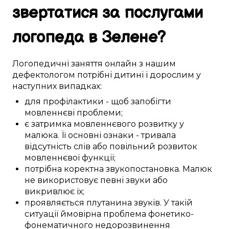
звертатися за
послугами
логопеда в
Зелене
?
Логопедичні
заняття
онлайн
з нашим
дефектологом
потрібні
дитині
і дорослим у
наступних
випадках:
для профілактики
-
щоб
запобігти
мовленнєві проблеми
;
є
затримка
мовленнєвого розвитку
у
малюка
. Її
основні
ознаки
-
тривала
відсутність слів
або
повільний
розвиток
мовленнєвої функції
;
потрібна
коректна
звукопостановка
.
Малюк
не
використовує
певні
звуки
або
викривлює
їх;
проявляється
плутанина
звуків
. У
такій
ситуації
ймовірна
проблема фонетико-
фонематичного
недорозвинення