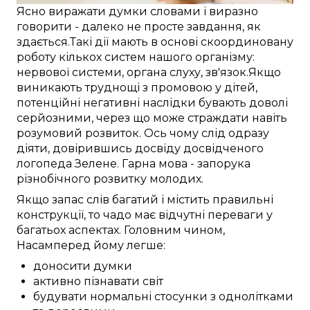
Ясно
виражати думки
словами
і
виразно
говорити -
далеко
не
просте
завдання,
як
здається
.
Такі
дії
мають в основі
скоординовану
роботу
кількох
систем
нашого
організму:
нервової системи
,
органа слуху
,
зв'язок
.
Якщо
виникають
труднощі
з
промовою
у
дітей
,
потенційні
негативні
наслідки бувають
доволі
серйозними, через
що
може
страждати
навіть
розумовий розвиток.
Ось чому
слід
одразу
діяти,
довірившись досвіду
досвідченого
логопеда
Зелене
.
Гарна
мова -
запорука
різнобічного
розвитку
молодих
.
Якщо
запас слів
багатий
і
містить
правильні
конструкції, то чадо
має
відчутні
переваги
у
багатьох
аспектах.
Головним чином,
Насамперед
йому
легше:
доносити думки
активно пізнавати світ
будувати нормальні стосунки з однолітками