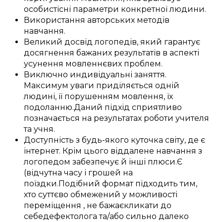
особистісні
параметри
конкретної
людини
.
Використання
авторських
методів
навчання
.
Великий
досвід
логопедів
, який
гарантує
досягнення
бажаних
результатів
в аспекті
усунення
мовленнєвих проблем
.
Виключно
индивідуальні
заняття
.
Максимум уваги
приділяється
одній
людині, її
порушенням
мовлення, їх
подоланню
.
Даний
підхід
сприятливо
позначається
на
результатах
роботи
учителя
та
учня
.
Доступність
з
будь-якого куточка світу
, де
є
інтернет.
Крім цього
віддалене
навчання з
логопедом
забезпечує
й інші
плюси
.
Є
(відчутна
часу і
грошей
на
поїздки
.
Подібний
формат
підходить
тим,
хто
суттєво
обмежений у
можливості
переміщення
, не
бажає
кликати до
себе
дефектолога
та/або
сильно
далеко