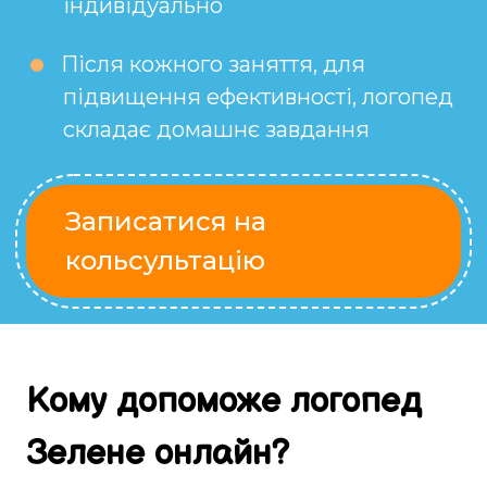
індивідуально
Після кожного заняття, для
підвищення ефективності, логопед
складає домашнє завдання
Записатися на
кольсультацію
Кому
допоможе
логопед
Зелене
онлайн
?