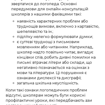
звертатися до
логопеда
.
Основні
передумови
для
онлайн-консультацій
школярів
з нашими
фахівцями
такі:
наявність
характерних
проблем
або
труднощів
вимови
, включно з
картавістю
,
шепелявістю та
ін.
;
підлітку
нелегко
формулювати
думки;
є
суттєві
труднощі
з
письмовим
мовленням
або
читанням.
Наприклад,
школяр
надто
повільно читає,
вигадує
кінцівки
слів
,
робить
дивні
помилки
на
письмі
:
втрачає
літери або склади, що
негативно
позначається
на
оцінках
з
мови та літератури
.
Ці
порушення
є
ознаками
дислексії та дисграфії;
загальна
шкільна неуспішність
.
Коли
такі
ознаки логопедичних
проблем
відсутні,
школярам
можуть бути
корисні
профілактичні уроки
, які
передбачають
ази