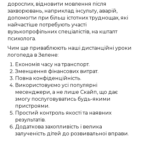
дорослих,
відновити
мовлення після
захворювань
,
наприклад
інсульту,
аварій
,
допомогти при
більш істотних
труднощах, які
найчастіше
потребують
участі
вузькопрофільних
спеціалістів, на кшталт
психолога
.
Чим ще
приваблюють
наші
дистанційні
уроки
логопеда в
Зелене
:
Економія часу
на
транспорт
.
Зменшення
фінансових
витрат.
Повна
конфіденційність.
Використовуємо
усі популярні
месенджери, а не лише
Скайп
, що
дає
змогу
послуговуватись будь-якими
пристроями
.
Простий
контроль якості та
наявних
результатів.
Додаткова
захопливість і велика
залученість
дітей
до
розвивальної вправи
.