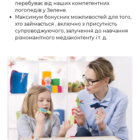
перебуває
від наших
компетентних
логопедів у
Зелене
.
Максимум
бонусних
можливостей
для
того,
хто займається
,
включно з
присутність
супроводжуючого,
залучення
до
навчання
різноманітного
медіаконтенту
і т. д.