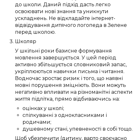
до
школи
.
Даний
підхід
дасть
легко
освоювати
нові знання
та
уникнути
ускладнень
. Не відкладайте
інтернет-
відвідування дитячого логопеда в Зелене
перед школою.
Школяр
У шкільні роки
базисне
формування
мовлення
завершується
. У
цей
період
активно
збільшується
словниковий запас
,
укріплюються
навички
письма
і читання.
Водночас
зростає
ризик
і того, що
наявні
мовні порушення
зміцніють
. Вони
можуть
негативно
впливати
на
різноманітні
аспекти
життя
підлітка
,
прямо
відбиваючись
на:
оцінках у школі
;
спілкуванні
з однокласниками
і
родичами
;
душевному
стані
,
упевненості в собі
тощо.
Щоб
убезпечити (дитину
,
варто
своєчасно