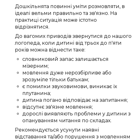
Дошкільнята
повинні
уміти розмовляти
, в
ідеалі
вельми
правильно
та
зв'язно
.
На
практиці
ситуація
може
істотно
відрізнятися.
До
вагомих
приводів
звернутися до нашого
логопеда
, коли дитині
від трьох
до
п'яти
років
можна
віднести таке:
словниковий запас
залишається
мізерним
;
мовлення
дуже
нерозбірливе
або
зрозуміле
тільки
батькам
;
є
помилки
звуковимови
,
виникає
їх
плутанина
;
дитина
погано
відповідає
на запитання;
відсутнє
зв'язне
мовлення;
дорослі
виявляють
проблеми
у дитини з
опануванням читання
по складах
.
Рекомендується
усунути
наявні
відставання та/або
порушення
з мовленням