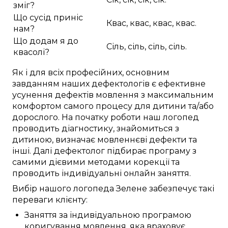
зміг?
Що сусід приніс
Квас, квас, квас, квас.
нам?
Що додам я до
Сіль, сіль, сіль, сіль.
квасолі?
Як і для
всіх професійних
,
основним
завданням наших дефектологів
є
ефективне
усунення
дефектів мовлення
з
максимальним
комфортом
самого процесу
для
дитини
та/або
дорослого.
На початку роботи
наш логопед
проводить
діагностику
,
знайомиться з
дитиною
,
визначає
мовленнєві дефекти
та
інші
.
Далі
дефектолог
підбирає
програму з
самими
дієвими
методами корекції
та
проводить
індивідуальні
онлайн заняття
.
Вибір нашого логопеда
Зелене
забезпечує
такі
переваги
клієнту:
Заняття
за
індивідуальною
програмою
коригування
мовлення,
яка враховує