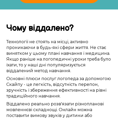
Чому
віддалено
?
Технології
не стоять на місці
,
активно
проникаючи в
будь-які
сфери життя
. Не
стає
винятком
у
цьому
плані
навчання
і медицина.
Якщо
раніше
на
логопедичні уроки
треба
було
їхати
, то
у наші дні
популяризується
віддалений
метод
навчання.
Основні
плюси
послуг логопеда
за допомогою
Скайпу
- це
легкість
,
відсутність перепон
,
зручність
і
збереження ефективності
на рівні
традиційного
навчання.
Віддалено
реально
розв'язати
різнопланові
мовленнєві складнощі
.
Онлайн
можна
поставити
вимову звуків
у
дитини
або