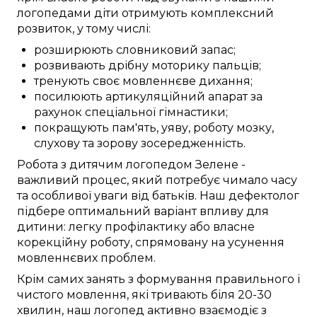
логопедами
діти
отримують
комплексний
розвиток, у тому числі:
розширюють
словниковий запас
;
розвивають
дрібну моторику
пальців
;
тренують
своє мовленнєве дихання;
посилюють
артикуляційний апарат
за
рахунок
спеціальної
гімнастики;
покращують
пам'ять,
уяву
,
роботу мозку
,
слухову та зорову
зосередженність
.
Робота
з дитячим логопедом
Зелене
-
важливий
процес,
який потребує
чимало часу
та
особливої
уваги
від
батьків. Наш
дефектолог
підбере
оптимальний
варіант
впливу для
дитини:
легку
профілактику
або
власне
корекційну
роботу
,
спрямовану
на
усунення
мовленнєвих проблем
.
Крім
самих
занять
з
формування
правильного
і
чистого
мовлення,
які тривають
біля
20-30
хвилин,
наш логопед
активно
взаємодіє
з