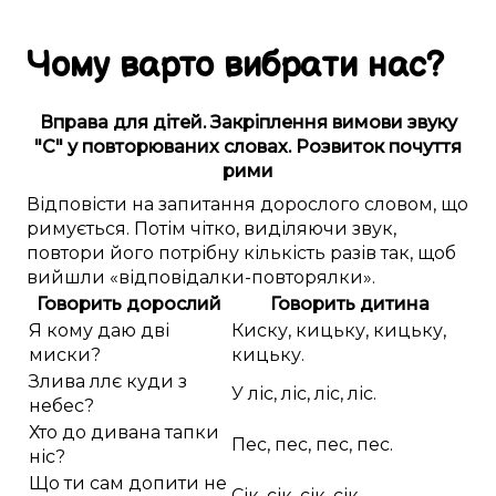
Чому
варто
вибрати
нас
?
Вправа для дітей. Закріплення вимови звуку
"С" у повторюваних словах. Розвиток почуття
рими
Відповісти на запитання дорослого словом, що
римується. Потім чітко, виділяючи звук,
повтори його потрібну кількість разів так, щоб
вийшли «відповідалки-повторялки».
Говорить дорослий
Говорить дитина
Я кому даю дві
Киску, кицьку, кицьку,
миски?
кицьку.
Злива ллє куди з
У ліс, ліс, ліс, ліс.
небес?
Хто до дивана тапки
Пес, пес, пес, пес.
ніс?
Що ти сам допити не
Сік, сік, сік, сік.