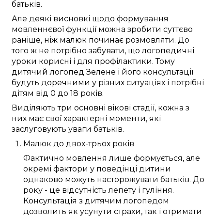
батьків
.
Але
деякі
висновкі
щодо
формування
мовленнєвої функції
можна
зробити
суттєво
раніше, ніж
малюк
починає
розмовляти
.
До
того ж
не
потрібно
забувати, що логопедичні
уроки
корисні
і
для профілактики
.
Тому
дитячий логопед
Зелене
і його
консультації
будуть доречними
у різних
ситуаціях і
потрібні
дітям
від 0 до 18 років
.
Виділяють
три
основні
вікові
стадії
, кожна з
них
має
свої
характерні
моменти
, які
заслуговують
уваги
батьків
.
Малюк
до
двох-трьох років
Фактично
мовлення
лише
формується
, але
окремі
фактори
у
поведінці дитини
однаково
можуть
насторожувати
батьків
. До
року
- це відсутність
лепету
і гуління.
Консультація
з
дитячим логопедом
дозволить
як усунути
страхи
, так і отримати