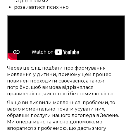
та дорослими
розвиватися психічно
Через це
слід
подбати про
формування
мовлення
у дитини
, причому
цей
процес
повинен проходити
своєчасно
, а також
потрібно
, щоб
вимова відрізнялася
правильністю
, чистотою і
безпомилковістю
.
Якщо ви
виявили
мовленнєві проблеми
, то
варто
моментально
почати
усувати
них,
обравши послуги
нашого логопеда в
Зелене
.
Ми
оперативно
та
якісно
допоможемо
впоратися з проблемою
, що
дасть змогу