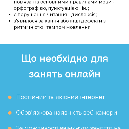
пов'язані
з
основними
правилами мови -
орфографією
, пунктуацією і
ін.
;
є
порушення
читання - дислексія;
з'явилося
заїкання
або
інші
дефекти
з
ритмічністю
і
темпом
мовлення
;
Що необхідно для
занять онлайн
Постійний та якісний інтернет
Обов'язкова наявність веб-камери
За можливості ввімкнути заняття на