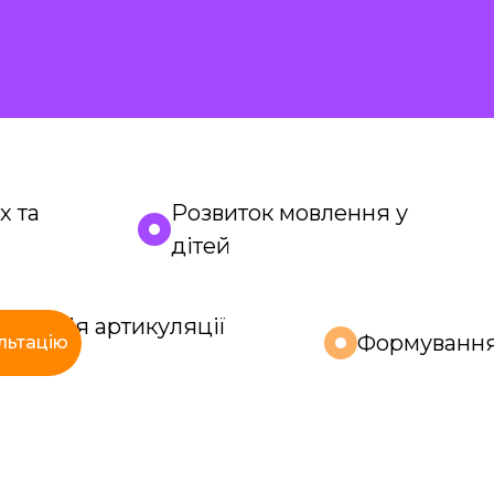
х та
Розвиток мовлення у
дітей
орекція артикуляції
Формуванн
льтацію
вуків