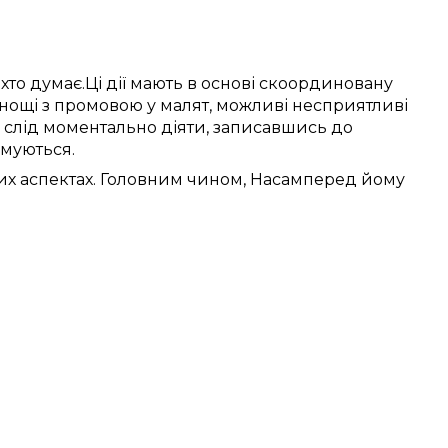
ехто думає
.
Ці
дії
мають в основі
скоординовану
нощі
з
промовою
у
малят
,
можливі
несприятливі
слід
моментально
діяти,
записавшись до
рмуються
.
их
аспектах.
Головним чином, Насамперед
йому