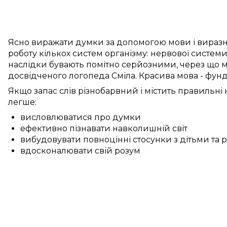
Ясно
виражати думки
за допомогою мови
і
вираз
роботу
кількох
систем
організму:
нервової систем
наслідки бувають
помітно
серйозними, через
що
м
досвідченого
логопеда
Сміла
.
Красива
мова -
фунд
Якщо
запас слів
різнобарвний
і
містить
правильні
к
легше:
висловлюватися про думки
ефективно пізнавати навколишній світ
вибудовувати повноцінні стосунки з дітьми та
вдосконалювати свій розум