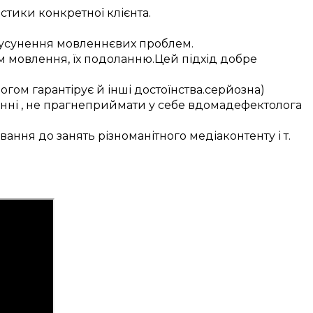
истики
конкретної
клієнта
.
усунення
мовленнєвих проблем
.
м
мовлення, їх
подоланню
.
Цей
підхід
добре
логом
гарантірує
й інші
достоїнства
.
серйозна)
нні
, не
прагне
приймати у себе вдома
дефектолога
вання
до
занять
різноманітного
медіаконтенту
і т.