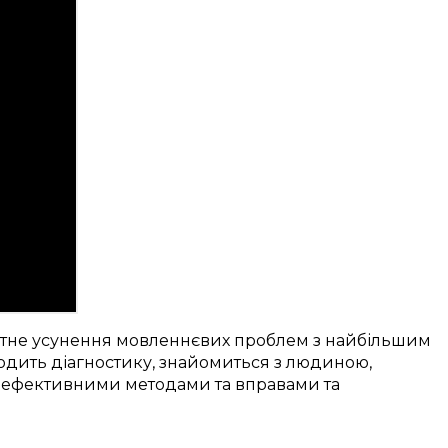
тне
усунення
мовленнєвих проблем
з
найбільшим
одить
діагностику
,
знайомиться з людиною
,
ефективними
методами та вправами
та