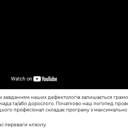
м
завданням наших дефектологів
залишається
грамо
чада
та/або дорослого.
Початково
наш логопед
пров
цього
професіонал
складає
програму з
максимально
кі
переваги
клієнту: