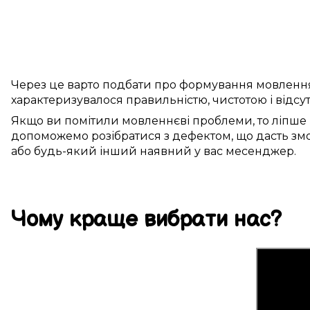
Через це
варто
подбати про
формування
мовленн
характеризувалося
правильністю
, чистотою і
відсу
Якщо ви
помітили
мовленнєві проблеми
, то
ліпше
допоможемо
розібратися з дефектом
, що
дасть зм
або будь-який інший
наявний у вас
месенджер.
Чому
краще
вибрати
нас
?