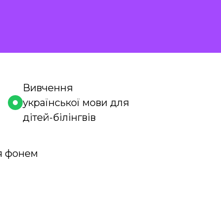
Вивчення
української мови для
дітей-білінгвів
я фонем