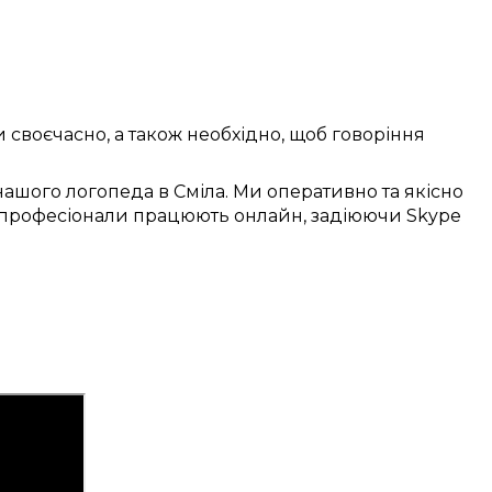
и
своєчасно
, а також
необхідно
, щоб
говоріння
ашого логопеда в
Сміла
. Ми
оперативно
та
якісно
професіонали
працюють
онлайн
,
задіюючи
Skype