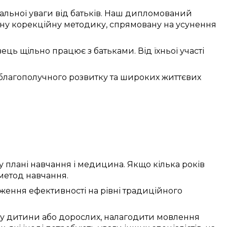
альної
уваги
від
батьків. Наш
дипломований
ну
корекційну
методику
,
спрямовану
на
усунення
вець
щільно
працює
з батьками. Від їхньої
участі
благополучного
розвитку та
широких життєвих
у
плані
навчання
і медицина. Якщо
кілька років
метод
навчання.
ження ефективності
на рівні
традиційного
у
дитини
або дорослих,
налагодити
мовлення