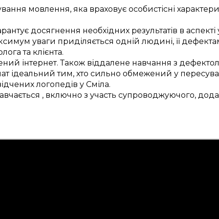
ування
мовлення,
яка враховує
особистісні
характер
арантує
досягнення
необхідних
результатів
в аспекті
симум уваги
приділяється
одній
людині, її
дефекта
олога
та
клієнта
.
ений
інтернет.
Також
віддалене
навчання з
дефекто
ат
ідеальний
тим, хто
сильно
обмежений у
пересува
відчених
логопедів у
Сміла
.
навчається
,
включно з
участь
супроводжуючого,
дода