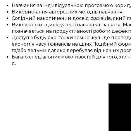
Навчання
за
індивідуальною
програмою
кориг
Використання
авторських
методів
навчання
.
Солідний накопичений
досвід
фахівців
, який
г
Виключно
индивідуальні
навчальні заняття
.
Мак
позначається
на
продуктивності
роботи
дефект
Доступ
з
будь-якої точки земної кулі
, де
провед
економія
часу і
фінансів
на
шлях
.
Подібний
форм
та/або
вельми
далеко перебуває
від наших
дос
Багато
спеціальних
можливостей
для
того, хто 
д.