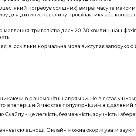
оцес,
який потребує
солідних) витрат часу
та
максим
ву для дитини:
невелику
профілактику
або
конкрет
о
мовлення,
тривалістю
десь
20-30 хвилин,
наш фахі
нять
.
педів
,
оскільки
нормальна
мова
виступає
запорукою
никаючи в
різноманітні
напрямки
. Не
відстає
у
цьом
, то
в теперішній час
стає популярнішим
віддалений
ою Скайпу
- це
легкість
,
безмежність
,
зручність
і
збере
еннєві складнощі
.
Онлайн
можна
скоригувати
звуки