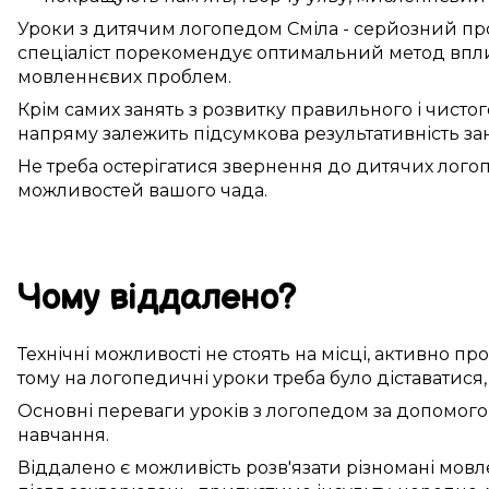
Уроки
з дитячим логопедом
Сміла
-
серйозний
пр
спеціаліст
порекомендує
оптимальний
метод
впли
мовленнєвих проблем
.
Крім
самих
занять
з
розвитку
правильного
і
чистог
напряму
залежить
підсумкова
результативність
за
Не
треба
остерігатися
звернення до
дитячих лого
можливостей
вашого чада
.
Чому
віддалено
?
Технічні можливості
не стоять на місці
,
активно
про
тому
на
логопедичні уроки
треба
було
діставатися
Основні
переваги
уроків з логопедом
за допомог
навчання.
Віддалено
є можливість
розв'язати
різномані
мовл