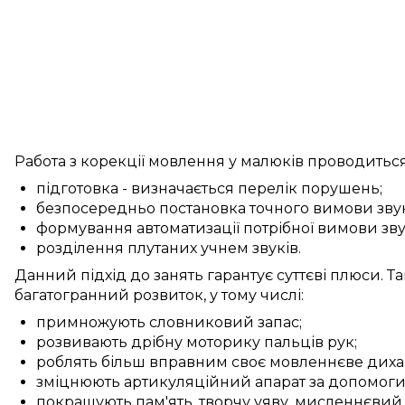
Работа з
корекції
мовлення
у
малюків
проводитьс
підготовка
-
визначається
перелік
порушень
;
безпосередньо
постановка
точного
вимови зву
формування
автоматизації
потрібної
вимови зву
розділення
плутаних учнем
звуків.
Данний
підхід до
занять
гарантує
суттєві
плюси
. Т
багатогранний
розвиток, у тому числі:
примножують
словниковий запас
;
розвивають
дрібну моторику
пальців рук
;
роблять більш вправним
своє мовленнєве диха
зміцнюють
артикуляційний апарат
за допомог
покращують
пам'ять,
творчу уяву
,
мисленнєвий