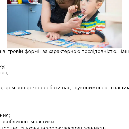
я
в
ігровій формі
і за
характерною
послідовністю. Наш
ку
;
ків
;
ак,
крім
конкретно
роботи над
звуковимовою
з наши
ння;
и
особливої
гімнастики;
 процес
, слухову та зорову
зосередженність
.