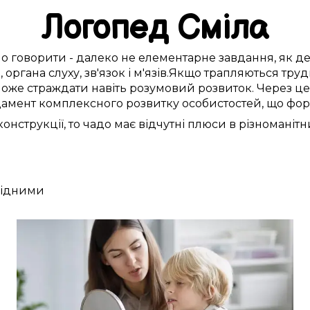
Логопед
Сміла
но
говорити -
далеко
не
елементарне
завдання,
як д
и
,
органа слуху
,
зв'язок і м'язів
.
Якщо
трапляються
труд
оже
страждати
навіть розумовий розвиток.
Через це
амент
комплексного
розвитку
особистостей, що фо
онструкції, то чадо
має
відчутні
плюси
в різноманітн
 рідними