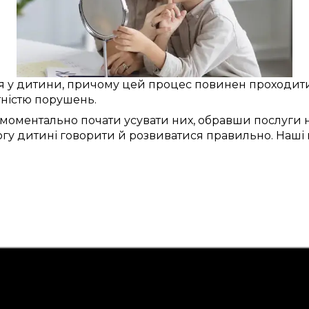
я
у дитини
, причому
цей
процес повинен проходит
тністю порушень
.
моментально
почати
усувати
них,
обравши послуги
н
огу
дитині
говорити й розвиватися правильно
. Наші