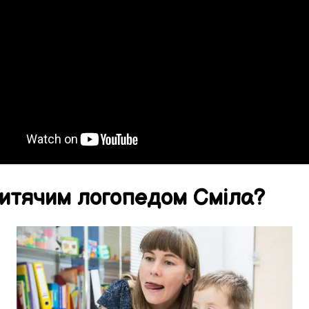
итячим логопедом
Сміла
?