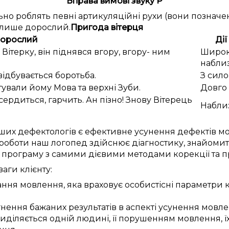
Вправа вимові звуку Р
но роблять певні артикуляційні рухи (вони позначен
 лише дорослий.
Пригода вітерця
дорослий
Ді
ітерку, він піднявся вгору, вгору- ним
Широко
наблиз
ідбувається боротьба.
З сило
ували йому Мова та верхні Зуби.
Довго 
ердиться, гарчить. Ан пізно! Знову Вітерець
Наблиз
ших дефектологів
є
ефективне
усунення
дефектів м
 роботи
наш логопед
здійснює
діагностику
,
знайомит
програму з
самими
дієвими
методами корекції
та 
ваги
клієнту:
ання
мовлення,
яка враховує
особистісні
параметри
к
гнення
бажаних
результатів
в аспекті
усунення
мовле
иділяється
одній
людині, її
порушенням
мовлення, ї