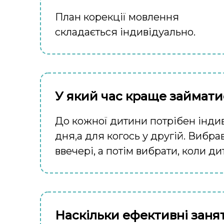
План корекції мовлення
складається індивідуально.
У який час краще займати
До кожної дитини потрібен індив
дня,а для когось у другій. Вибра
ввечері, а потім вибрати, коли 
Наскільки ефективні заня