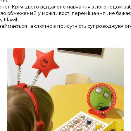
чня
.
рнет.
Крім цього
віддалене
навчання з
логопедом
за
єво
обмежений у
можливості переміщення
, не
бажає
 у
Flawil
.
о займається
,
включно з
присутність
супроводжуючог