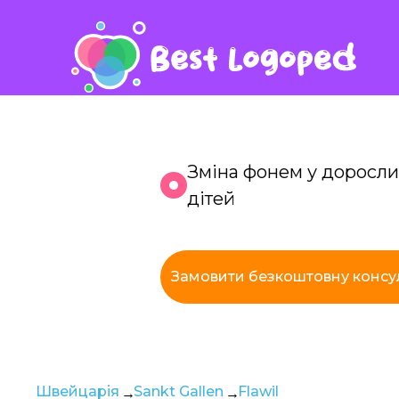
Зміна фонем у доросли
дітей
К
Замовити безкоштовну консу
з
Швейцарія
Sankt Gallen
Flawil