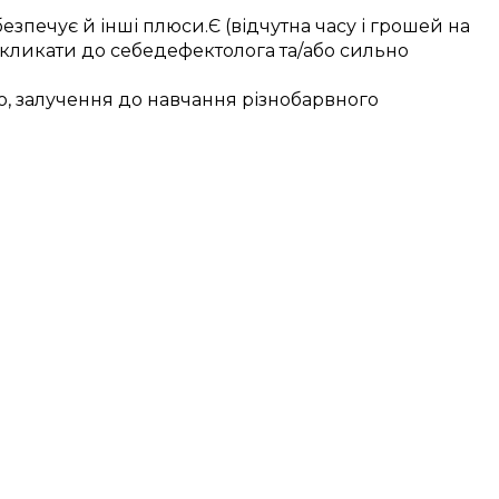
безпечує
й інші
плюси
.
Є (відчутна
часу і
грошей
на
кликати до себе
дефектолога
та/або
сильно
о,
залучення
до
навчання
різнобарвного