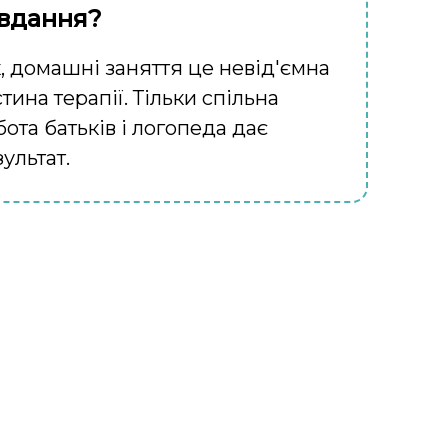
вдання?
к, домашні заняття це невід'ємна
тина терапії. Тільки спільна
ота батьків і логопеда дає
ультат.