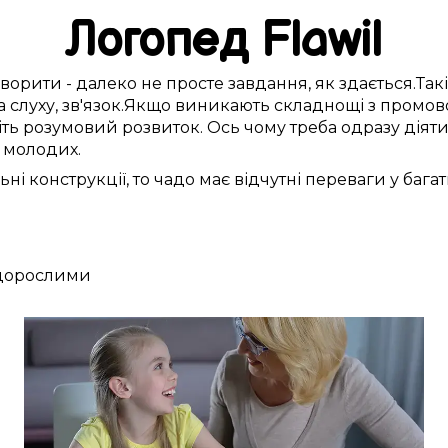
Логопед
Flawil
ворити -
далеко
не
просте
завдання,
як здається
.
Такі
а слуху
,
зв'язок
.
Якщо
виникають
складнощі
з
промов
іть розумовий розвиток.
Ось чому
треба
одразу
діяти
у
молодих
.
ьні
конструкції, то чадо
має
відчутні
переваги
у бага
 дорослими