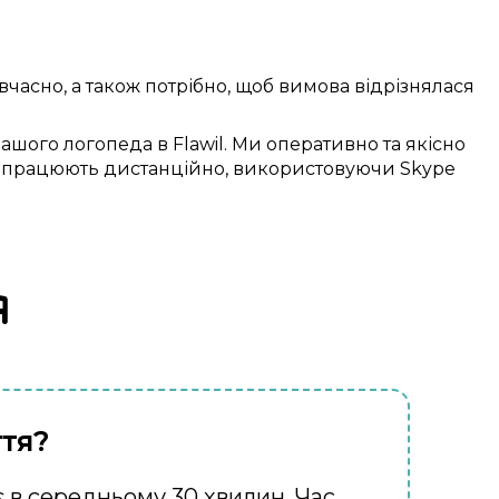
вчасно
, а також
потрібно
, щоб
вимова відрізнялася
ашого логопеда в
Flawil
. Ми
оперативно
та
якісно
працюють
дистанційно
,
використовуючи
Skype
я
ття?
 в середньому 30 хвилин. Час