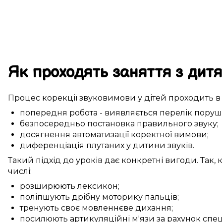
Як
проходять
заняття
з дит
Процес
корекції
звуковимови
у
дітей
проходить
попередня робота
-
виявляється
перелік
поруш
безпосередньо
постановка
правильного
звуку
;
досягнення
автоматизації
коректної
вимови
;
диференціація
плутаних у дитини
звуків.
Такий
підхід до
уроків
дає
конкретні
вигоди
. Так,
числі:
розширюють
лексикон
;
поліпшують
дрібну моторику
пальців
;
тренують
своє мовленнєве дихання;
посилюють
артикуляційні м'язи
за рахунок
спец