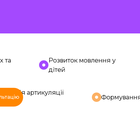
х та
Розвиток мовлення у
дітей
орекція артикуляції
Формуванн
льтацію
вуків