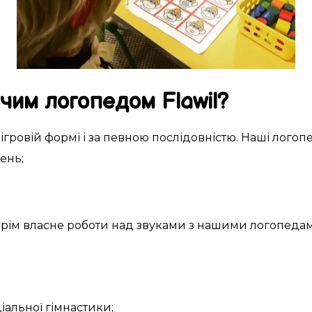
ячим логопедом
Flawil
?
в
ігровій формі
і за
певною
послідовністю. Наші
логоп
ень
;
крім
власне
роботи над
звуками
з нашими
логопеда
іальної
гімнастики;