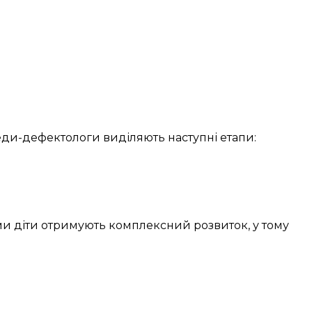
еди-дефектологи
виділяють
наступні
етапи:
ми
діти
отримують
комплексний
розвиток, у тому