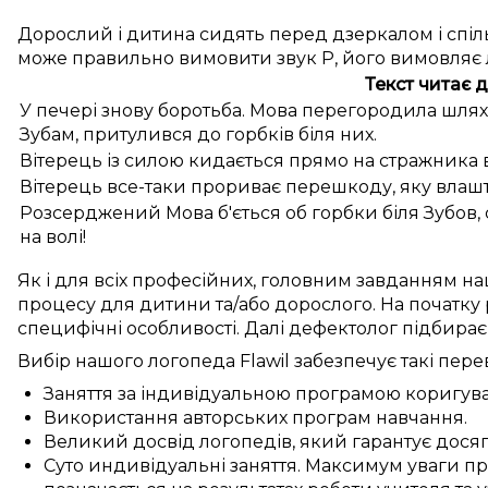
Дорослий і дитина сидять перед дзеркалом і спіль
може правильно вимовити звук Р, його вимовляє
Текст читає 
У печері знову боротьба. Мова перегородила шлях В
Зубам, притулився до горбків біля них.
Вітерець із силою кидається прямо на стражника в
Вітерець все-таки прориває перешкоду, яку влашт
Розсерджений Мова б'ється об горбки біля Зубов, с
на волі!
Як і для
всіх професійних
,
головним
завданням на
процесу
для
дитини
та/або дорослого.
На початку
специфічні особливості
.
Далі
дефектолог
підбирає
Вибір нашого логопеда
Flawil
забезпечує
такі
пере
Заняття
за
індивідуальною
програмою
коригув
Використання
авторських
програм
навчання
.
Великий
досвід
логопедів
, який
гарантує
дося
Суто
индивідуальні
заняття
.
Максимум уваги
пр