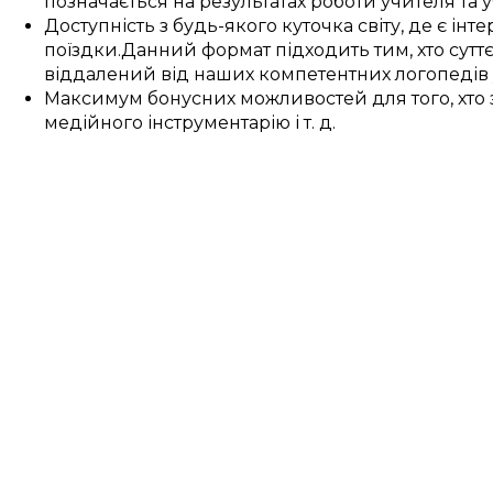
позначається
на
результатах
роботи
учителя
та
у
Доступність
з
будь-якого куточка світу
, де
є
інте
поїздки
.
Данний
формат
підходить
тим, хто
сутт
віддалений
від наших
компетентних
логопедів
Максимум
бонусних
можливостей
для
того, хт
медійного інструментарію
і т. д.