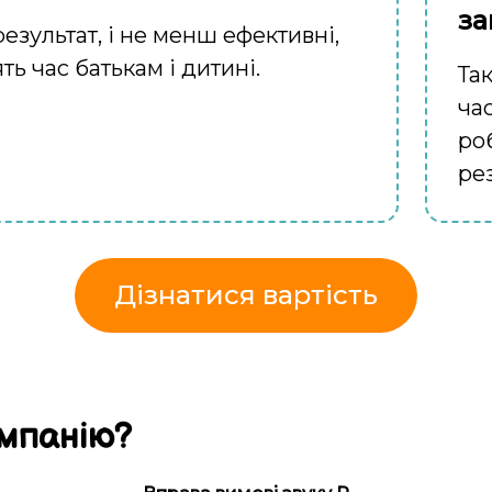
за
зультат, і не менш ефективні,
ть час батькам і дитині.
Та
час
роб
рез
Дізнатися вартість
мпанію
?