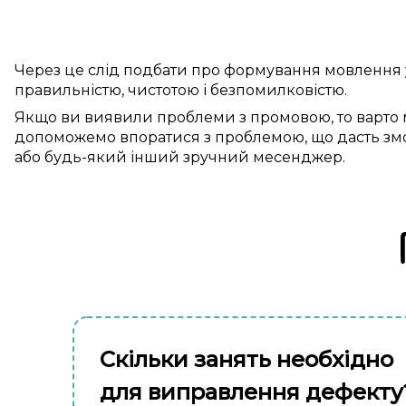
Через це
слід
подбати про
формування
мовлення
правильністю
, чистотою і
безпомилковістю
.
Якщо ви
виявили
проблеми з промовою
, то
варто
допоможемо
впоратися з проблемою
, що
дасть зм
або будь-який інший
зручний
месенджер.
Скільки занять необхідно
для виправлення дефекту