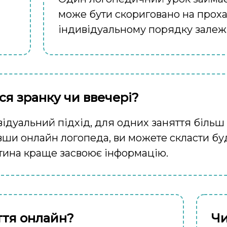
може бути скориговано на проха
індивідуальному порядку залежн
ся зранку чи ввечері?
ідуальний підхід, для одних заняття більш
вши онлайн логопеда, ви можете скласти будь
дитина краще засвоює інформацію.
ття онлайн?
Чи