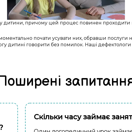
у дитини
, причому
цей
процес повинен проходити
моментально
почати
усувати
них,
обравши послуги
н
огу
дитині
говорити без помилок
. Наші
дефектологи
Поширені запитанн
Скільки часу займає заня
?
Один логопедичний урок займає