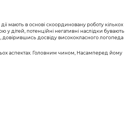
дії
мають в основі
скоординовану
роботу
кількох
ою
у
дітей
,
потенційні
негативні
наслідки бувають
,
довірившись досвіду
висококласного
логопеда
тьох
аспектах.
Головним чином, Насамперед
йому