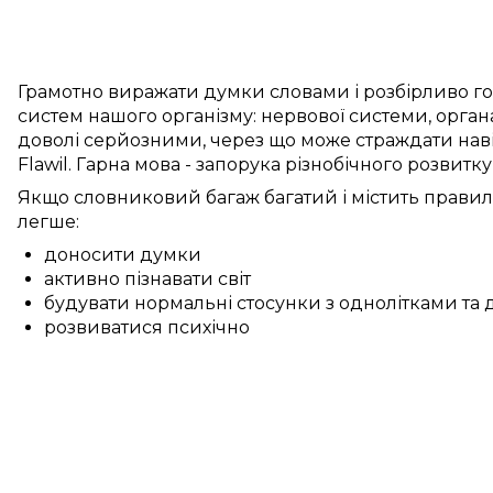
Грамотно
виражати думки
словами
і
розбірливо
го
систем
нашого
організму:
нервової системи
,
орган
доволі
серйозними, через
що
може
страждати
нав
Flawil
.
Гарна
мова -
запорука
різнобічного
розвитк
Якщо
словниковий багаж
багатий
і
містить
правил
легше:
доносити думки
активно пізнавати світ
будувати нормальні стосунки з однолітками та
розвиватися психічно