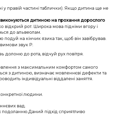
і у правій частині таблички). Якщо дитина ще не
ї виконуються дитиною на прохання дорослого
 відкрий рот. Широка мова підніми вгору і
ься до альвеолам.
ю подуй на кінчик язика так, щоб він завібрував.
вимови звук Р.
ь долоню до рота, відчуй рух повітря.
овлення
з
максимальним
комфортом
самого
ься з дитиною
,
визначає
мовленнєві дефекти
та
проводить
індивідуальні
віддалені заняття
.
онкретної
людини
.
ннєвих вад
.
х
подоланню
.
Даний
підхід
сприятливо