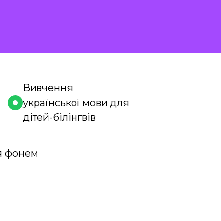
Вивчення
української мови для
дітей-білінгвів
я фонем