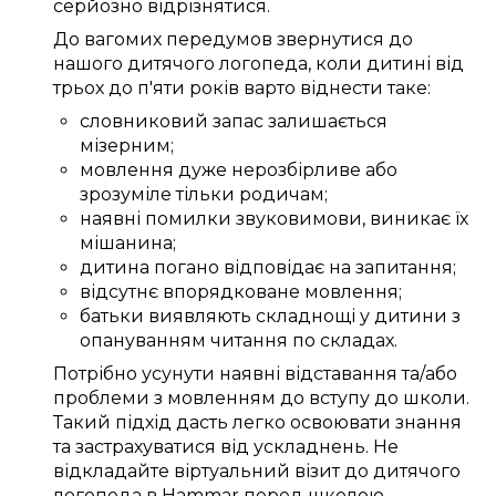
серйозно
відрізнятися.
До
вагомих
передумов
звернутися до
нашого
дитячого логопеда
, коли дитині
від
трьох
до
п'яти
років
варто
віднести таке:
словниковий запас
залишається
мізерним
;
мовлення
дуже
нерозбірливе
або
зрозуміле
тільки
родичам
;
наявні
помилки
звуковимови
,
виникає
їх
мішанина
;
дитина
погано
відповідає
на запитання;
відсутнє
впорядковане
мовлення;
батьки
виявляють
складнощі
у дитини з
опануванням читання
по складах
.
Потрібно
усунути
наявні
відставання та/або
проблеми
з мовленням до
вступу до школи
.
Такий
підхід
дасть
легко
освоювати
знання
та
застрахуватися від
ускладнень
. Не
відкладайте
віртуальний візит до дитячого
логопеда в Hammar
перед школою.