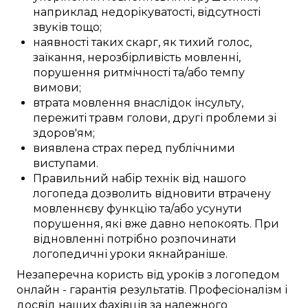
наприклад
недорікуватості,
відсутності
звуків тощо;
наявності
таких скарг, як
тихий
голос,
заїкання,
нерозбірливість
мовленні,
порушення
ритмічності
та/або
темпу
вимови;
втрата
мовлення
внаслідок інсульту
,
пережиті
травм голови
,
другі
проблеми
зі
здоров'ям;
виявлена
страх
перед
публічними
виступами
.
Правильний
набір
технік
від нашого
логопеда
дозволить
відновити
втрачену
мовленнєву функцію
та/або
усунути
порушення, які вже давно
непокоять
.
При
відновленні
потрібно
розпочинати
логопедичні
уроки
якнайраніше
.
Незаперечна
користь від
уроків
з логопедом
онлайн
-
гарантія результатів
.
Професіоналізм
і
досвід наших
фахівців
за
належного