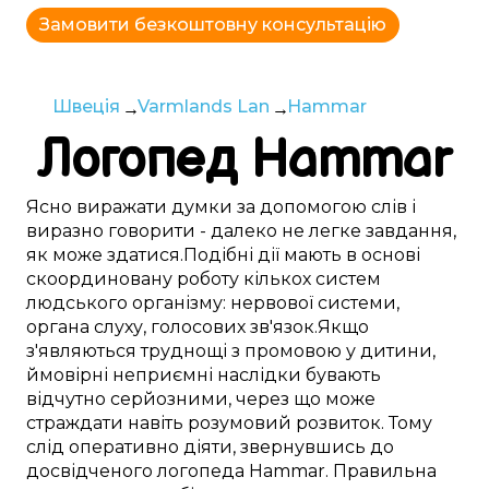
Замовити безкоштовну консультацію
Швеція
Varmlands Lan
Hammar
Логопед
Hammar
Ясно
виражати думки
за допомогою слів
і
виразно
говорити -
далеко
не
легке
завдання,
як може здатися
.
Подібні
дії
мають в основі
скоординовану
роботу
кількох
систем
людського
організму:
нервової системи
,
органа слуху
,
голосових зв'язок
.
Якщо
з'являються
труднощі
з
промовою
у
дитини
,
ймовірні
неприємні
наслідки бувають
відчутно
серйозними, через
що
може
страждати
навіть розумовий розвиток.
Тому
слід
оперативно
діяти,
звернувшись до
досвідченого
логопеда
Hammar
.
Правильна