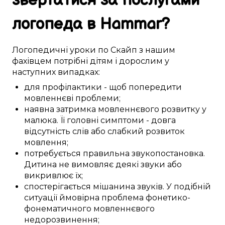
звертатися за
послугами
логопеда в
Hammar
?
Логопедичні
уроки
по Скайп
з нашим
фахівцем
потрібні
дітям
і дорослим у
наступних
випадках:
для профілактики
-
щоб
попередити
мовленнєві проблеми
;
наявна
затримка
мовленнєвого розвитку
у
малюка
. Її
головні
симптоми
-
довга
відсутність слів
або
слабкий
розвиток
мовлення
;
потребується
правильна
звукопостановка
.
Дитина
не
вимовляє
деякі
звуки
або
викривлює
їх;
спостерігається
мішанина
звуків
. У
подібній
ситуації
ймовірна
проблема фонетико-
фонематичного
мовленнєвого
недорозвинення
;