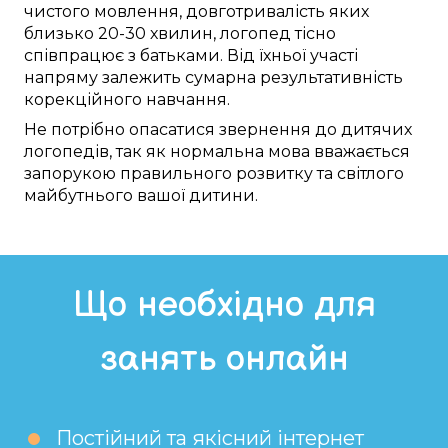
чистого
мовлення,
довготривалість яких
близько
20-30 хвилин,
логопед
тісно
співпрацює
з батьками. Від їхньої
участі
напряму
залежить
сумарна
результативність
корекційного навчання
.
Не
потрібно
опасатися
звернення до
дитячих
логопедів
,
так як
нормальна
мова
вважається
запорукою
правильного
розвитку та
світлого
майбутнього
вашої дитини
.
Що необхідно для
занять онлайн
Постійний та якісний інтернет