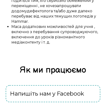
годиться
тим, хто
серйозно
обмежений у
переміщенні
, не
хоче
запрошувати
додому
дефектолога
та/або
дуже
далеко
перебуває
від наших
тямущих
логопедів у
Hammar
.
Маса
додаткових
можливостей
для
учня
,
включно з
перебування
супроводжуючого,
включення
до
уроків
різноманітного
медіаконтенту
і т. д.
Як ми працюємо
Напишіть нам у Facebook