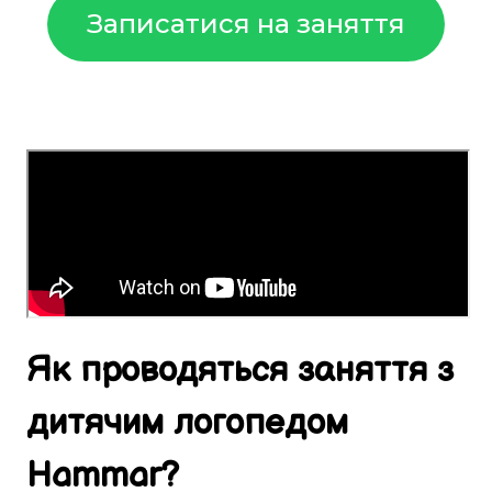
Записатися на заняття
Як
проводяться
заняття
з
дитячим логопедом
Hammar
?