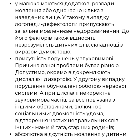
у
малюка
маються
додаткові
розлади
мовлення
або
одночасно
кілька з
наведених
вище. У
такому
випадку
логопеди-дефектологи
припускають
загальне
мовленнєве недорозвинення
. До
його
факторів
також відносять
незрозумілість
дитячих слів
,
складнощі
з
виразом
думок тощо;
присутність
порушень
у
звуковимові
.
Причина
даної
проблеми
буває
різною
.
Допустимо,
окремо
відокремлюють
дислалію і дизартрію.
У другому
випадку
порушення
обумовлені
роботою нервової
системи
. А при дислалії
некоректна
звуковимова
частіш за все
пов'язана з
іншими
обставинами, включно з
соціальними
:
двомовність
удома
,
відтворення
частих
неправильних слів
інших -
мами й тата
,
старших родичів
;
абсолютна
відсутність
мовлення
у
дитини
;