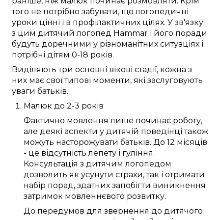
раніше, ніж
малюк
починає
розмовляти
.
Крім
того
не
потрібно
забувати, що логопедичні
уроки
цінні
і
в профілактичних цілях
.
У зв'язку
з цим
дитячий логопед
Hammar
і його
поради
будуть доречними
у різноманітних
ситуаціях і
потрібні
дітям
0-18 років
.
Виділяють
три
основні
вікові
стадії
, кожна з
них
має
свої
типові
моменти
, які
заслуговують
уваги
батьків
.
Малюк
до
2-3 років
Фактично
мовлення
лише
починає роботу
,
але
деякі
аспекти
у
дитячій поведінці
також
можуть
насторожувати
батьків
. До
12 місяців
- це відсутність
лепету
і гуління.
Консультація
з
дитячим логопедом
дозволить
як усунути
страхи
, так і отримати
набір
порад
, здатних
запобігти
виникнення
затримок
мовленнєвого розвитку
.
До
передумов
для звернення до
дитячого