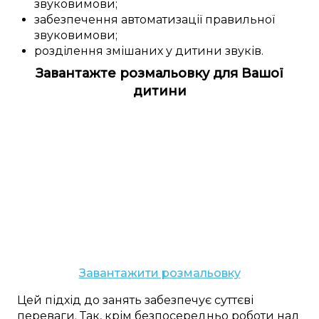
звуковимови
;
забезпечення
автоматизації
правильної
звуковимови
;
розділення
змішаних у дитини
звуків.
Завантажте розмальовку для Вашої
дитини
Завантажити розмальовку
Цей
підхід до
занять
забезпечує
суттєві
переваги
. Так,
крім
безпосередньо
роботи над