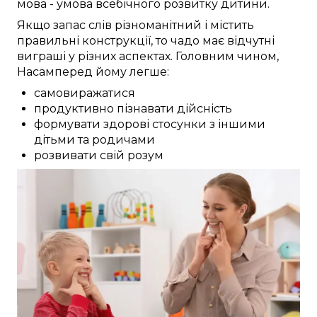
мова -
умова
всебічного
розвитку
дитини
.
Якщо
запас слів
різноманітний
і
містить
правильні
конструкції, то чадо
має
відчутні
виграші
у різних
аспектах.
Головним чином,
Насамперед
йому
легше:
самовиражатися
продуктивно пізнавати дійсність
формувати здорові стосунки з іншими
дітьми та родичами
розвивати свій розум