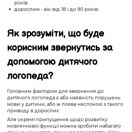
років
;
дорослим
- вік
від 18 і до 90
років.
Як
зрозуміти
, що
буде
корисним
звернутись за
допомогою
дитячого
логопеда
?
Головним
фактором
для звернення до
дитячого логопеда
є
або
наявність
порушень
мови
у
дитини
, або ж поява
неспокою
з
такого
приводу в
дорослих
.
Але
окремі
припущення
щодо
розвитку
мовленнєвої функції
можна
зробити
набагато