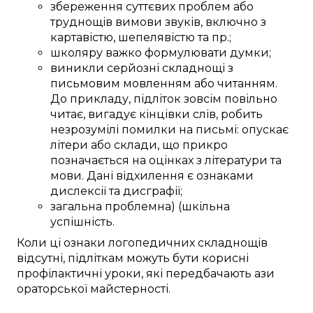
збереження
суттєвих
проблем
або
труднощів
вимови звуків
, включно з
картавістю
, шепелявістю та
пр.
;
школяру
важко
формулювати
думки;
виникли
серйозні
складнощі
з
письмовим мовленням
або
читанням.
До прикладу,
підліток
зовсім
повільно
читає,
вигадує
кінцівки
слів
,
робить
незрозумілі
помилки
на письмі
:
опускає
літери або склади, що
прикро
позначається
на
оцінках
з
літератури та
мови
.
Дані
відхилення
є
ознаками
дислексії та дисграфії;
загальна
проблемна) (шкільна
успішність
.
Коли
ці
ознаки логопедичних
складнощів
відсутні,
підліткам
можуть бути
корисні
профілактичні уроки
, які
передбачають
ази
ораторської майстерності
.