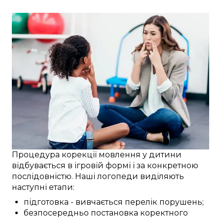
Процедура
корекції
мовлення
у
дитини
відбувається
в
ігровій формі
і за
конкретною
послідовністю. Наші
логопеди
виділяють
наступні
етапи:
підготовка
-
вивчається
перелік
порушень
;
безпосередньо
постановка
коректного