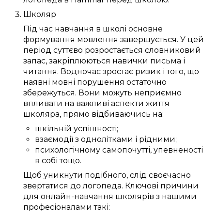
Школяр
Під час навчання в школі
основне
формування
мовлення
завершується
. У
цей
період
суттєво
розростається
словниковий
запас
,
закріплюються
навички
письма
і
читання.
Водночас
зростає
ризик
і того, що
наявні
мовні порушення
остаточно
збережуться
. Вони
можуть
неприємно
впливати
на
важливі
аспекти життя
школяра
,
прямо
відбиваючись
на:
шкільній успішності
;
взаємодії
з однолітками
і
рідними
;
психологічному
самопочутті
,
упевненості
в собі
тощо.
Щоб
уникнути подібного
,
слід
своєчасно
звертатися до
логопеда
.
Ключові
причини
для
онлайн-навчання
школярів
з нашими
професіоналами
такі: