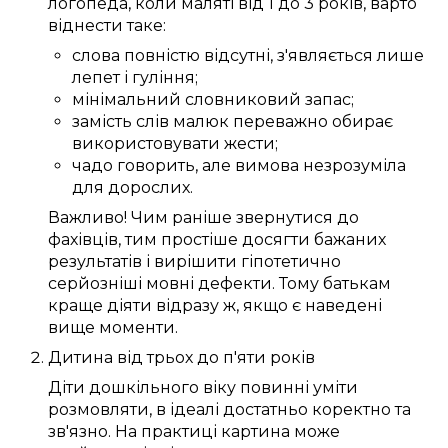
логопеда
, коли
маляті
від 1 до 3 років
,
варто
віднести таке:
слова
повністю
відсутні,
з'являється
лише
лепет
і гуління;
мінімальний
словниковий запас
;
замість
слів
малюк
переважно обирає
використовувати
жести;
чадо
говорить
, але вимова
незрозуміла
для
дорослих
.
Важливо!
Чим
раніше
звернутися до
фахівців
, тим
простіше
досягти
бажаних
результатів і
вирішити
гіпотетично
серйозніші
мовні дефекти
.
Тому
батькам
краще
діяти
відразу ж
, якщо
є
наведені
вище
моменти
.
Дитина
від трьох
до
п'яти
років
Діти дошкільного віку
повинні
уміти
розмовляти
, в ідеалі
достатньо
коректно
та
зв'язно
.
На практиці
картина
може