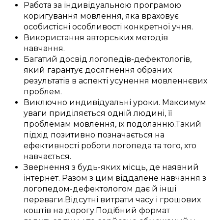
Работа
за
індивідуальною
програмою
коригування
мовлення,
яка враховує
особистісні
особливості
конкретної
учня
.
Використання
авторських
методів
навчання
.
Багатий
досвід
логопедів-дефектологів
,
який
гарантує
досягнення
обраних
результатів
в аспекті
усунення
мовленнєвих
проблем
.
Виключно
индивідуальні
уроки
.
Максимум
уваги
приділяється
одній
людині, її
проблемам
мовлення, їх
подоланню
.
Такий
підхід
позитивно
позначається
на
ефективності
роботи
логопеда
та
того, хто
навчається
.
Звернення
з
будь-яких місць
, де
наявний
інтернет.
Разом з цим
віддалене
навчання з
логопедом-дефектологом
дає
й інші
переваги
.
Відсутні витрати
часу і
грошових
коштів
на
дорогу
.
Подібний
формат