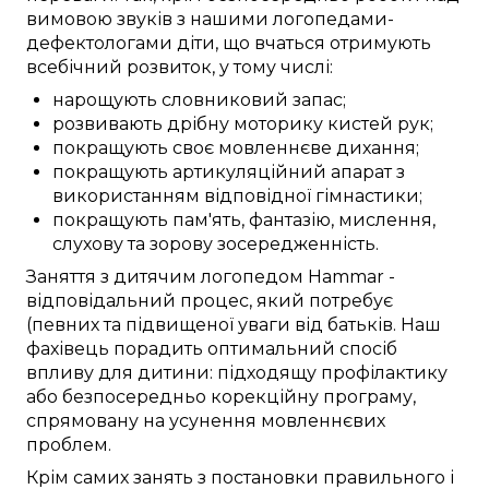
вимовою звуків
з нашими
логопедами-
дефектологами
діти, що вчаться
отримують
всебічний
розвиток, у тому числі:
нарощують
словниковий запас
;
розвивають
дрібну моторику
кистей рук
;
покращують
своє мовленнєве дихання;
покращують
артикуляційний апарат
з
використанням
відповідної
гімнастики;
покращують
пам'ять,
фантазію
,
мислення
,
слухову та зорову
зосередженність
.
Заняття
з дитячим логопедом
Hammar
-
відповідальний
процес,
який потребує
(певних
та
підвищеної
уваги
від
батьків. Наш
фахівець
порадить
оптимальний
спосіб
впливу для дитини:
підходящу
профілактику
або
безпосередньо
корекційну
програму
,
спрямовану
на
усунення
мовленнєвих
проблем
.
Крім
самих
занять
з
постановки
правильного
і