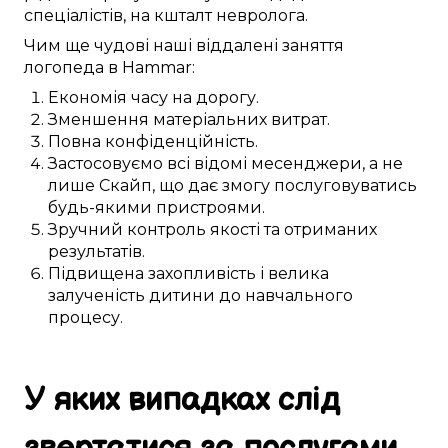
спеціалістів, на кшталт
невролога
.
Чим ще
чудові
наші
віддалені
заняття
логопеда в
Hammar
:
Економія часу
на
дорогу
.
Зменшення
матеріальних
витрат.
Повна
конфіденційність.
Застосовуємо
всі відомі
месенджери, а не
лише
Скайп
, що
дає змогу
послуговуватись
будь-якими
пристроями
.
Зручний
контроль якості та
отриманих
результатів.
Підвищена
захопливість і велика
залученість
дитини
до
навчального
процесу
.
У яких випадках
слід