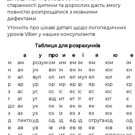
старанності
дитини та дорослих
дасть змогу
повністю
розпрощатися
з
мовними
дефектами
.
Уточніть
про
цікаві
деталі
щодо логопедичних
уроків
Viber
у наших
консультантів
Таблиця для розрахунків
а
у
про
и
е
і
я
ю
е
м
ам
розум
ом
им
ем
їм
ям
юм
їм
н
ан
ун
він
ін
ен
ін
ян
юн
єн
л
ал
вул
ол
ил
ел
мул
ял
юл
їл
р
ар
ур
ор
ир
ер
ір
яр
юр
єр
з
ас
ус
ос
іс
ес
іс
яс
юс
ес
т
ат
ут
від
ит
ет
іт
ят
ют
є
до
ак
ук
ок
ік
ек
ік
як
юк
ек
з
аз
уз
оз
із
ез
з
яз
юз
ез
д
пекто
уд
од
ід
ед
ід
отрута
юд
од
в
ав
ув
ів
ив
ев
ів
яв
юв
єв
г
аг
уг
ог
иг
ег
іг
яг
південь
ег