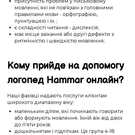
присутність
проблем
у письмовому
мовленні
, які не
пов'язані
з
головними
правилами мови -
орфографією
,
пунктуацією і
ін.
;
є
складності
читання - дислексія;
має місце
заїкання
або
другі
дефекти
з
ритмічністю
і
швидкістю
мовлення
;
Кому
прийде на допомогу
логопед
Hammar
онлайн
?
Наші
фахівці
надають послуги
клієнтам
широкого диапазону
віку:
маленьким дітям
,
які починають
говорити
або
формують
мовлення
. Їхній вік
від двох
до п'яти
років;
дошкільнятам
і
підліткам
. Ця
група
4-18