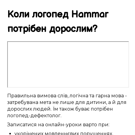
Коли логопед
Hammar
потрібен
дорослим
?
Правильна
вимова слів
,
логічна
та гарна мова -
затребувана
мета не лише для
дитини
, а й для
дорослих
людей. Їм
також
буває
потрібен
логопед-дефектолог
.
Записатися
на онлайн-уроки
варто
при:
укорінених
мовленнєвих порушеннях
,