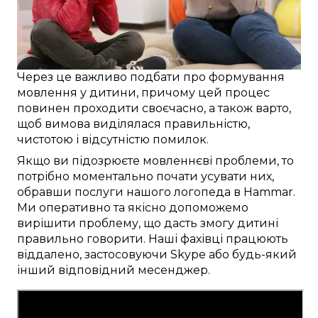
Через це
важливо
подбати про
формування
мовлення
у дитини
, причому
цей
процес
повинен проходити
своєчасно
, а також
варто
,
щоб
вимова виділялася
правильністю
,
чистотою і
відсутністю помилок
.
Якщо ви
підозрюєте
мовленнєві проблеми
, то
потрібно
моментально
почати
усувати
них,
обравши послуги
нашого логопеда в
Hammar
.
Ми
оперативно
та
якісно
допоможемо
вирішити проблему
, що
дасть змогу
дитині
правильно говорити
. Наші
фахівці
працюють
віддалено
,
застосовуючи
Skype
або будь-який
інший
відповідний
месенджер.