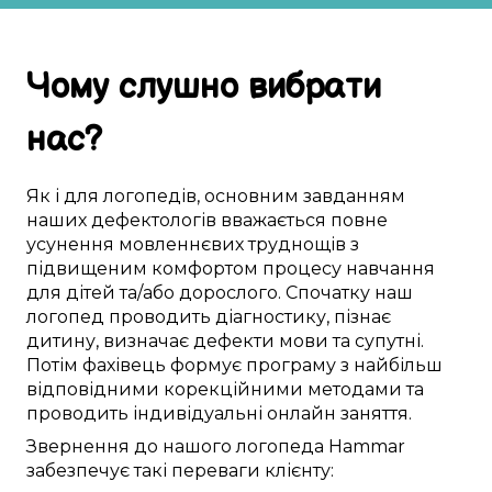
Чому
слушно
вибрати
нас
?
Як і для
логопедів
,
основним
завданням
наших дефектологів
вважається
повне
усунення
мовленнєвих труднощів
з
підвищеним
комфортом
процесу навчання
для
дітей
та/або дорослого.
Спочатку
наш
логопед
проводить
діагностику
,
пізнає
дитину
,
визначає
дефекти мови
та
супутні
.
Потім
фахівець
формує
програму з
найбільш
відповідними
корекційними методами
та
проводить
індивідуальні
онлайн заняття
.
Звернення до нашого логопеда
Hammar
забезпечує
такі
переваги
клієнту: