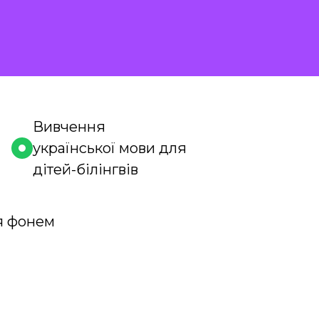
Вивчення
української мови для
дітей-білінгвів
я фонем