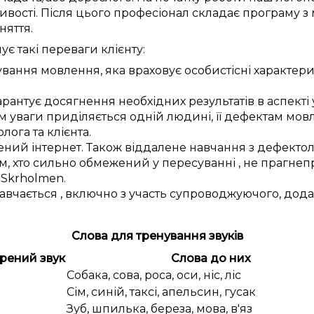
ивості
.
Після цього
професіонал
складає
програму з
аняття
.
чує
такі
переваги
клієнту:
ування
мовлення,
яка враховує
особистісні
характер
арантує
досягнення
необхідних
результатів
в аспекті
 уваги
приділяється
одній
людині, її
дефектам
мовл
олога
та
клієнта
.
ений
інтернет.
Також
віддалене
навчання з
дефекто
м, хто
сильно
обмежений у
пересуванні
, не
прагне
п
у
Skrholmen
.
навчається
,
включно з
участь
супроводжуючого,
дода
Слова для тренування звуків
рений звук
Слова до них
Собака, сова, роса, оси, ніс, ліс
Сім, синій, таксі, апельсин, гусак
Зуб, шпилька, береза, мова, в'яз