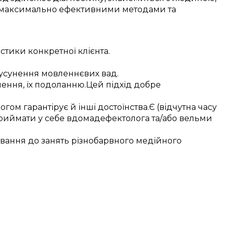
максимально
ефективними
методами та
истики
конкретної
клієнта
.
усунення
мовленнєвих вад
.
ення, їх
подоланню
.
Цей
підхід
добре
логом
гарантірує
й інші
достоїнства
.
Є (відчутна
часу
риймати у себе вдома
дефектолога
та/або
вельми
вання
до
занять
різнобарвного
медійного