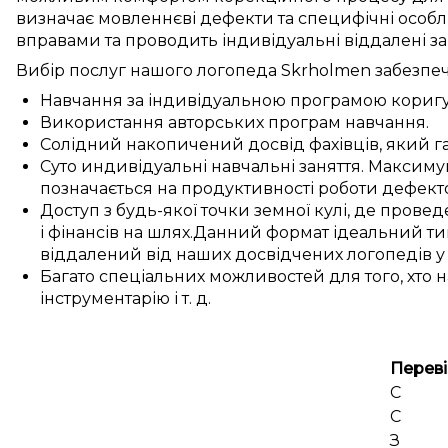
визначає
мовленнєві дефекти
та
специфічні особл
вправами
та проводить
індивідуальні
віддалені з
Вибір послуг нашого логопеда
Skrholmen
забезпе
Навчання
за
індивідуальною
програмою
кориг
Використання
авторських
програм
навчання
.
Солідний накопичений
досвід
фахівців
, який
г
Суто
индивідуальні
навчальні заняття
.
Максимум
позначається
на
продуктивності
роботи
дефект
Доступ
з
будь-якої точки земної кулі
, де
провед
і
фінансів
на
шлях
.
Данний
формат
ідеальний
ти
віддалений
від наших
досвідчених
логопедів 
Багато
спеціальних
можливостей
для
того, хто 
інструментарію
і т. д.
Переві
С
С
З