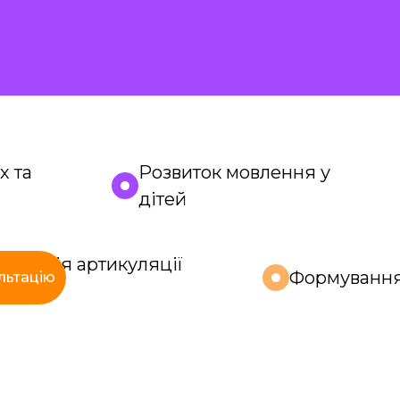
х та
Розвиток мовлення у
дітей
орекція артикуляції
Формуванн
льтацію
вуків