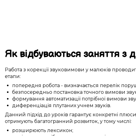
Як
відбуваються
заняття
з д
Работа з
корекції
звуковимови
у
малюків
проводи
етапи:
попередня робота
-
визначається
перелік
пору
безпосередньо
постановка
точного
вимови зву
формування
автоматизації
потрібної
вимови зву
диференціація
плутаних учнем
звуків.
Данний
підхід до
уроків
гарантує
конкретні
плюс
отримують
багатогранний
розвиток, у тому числі:
розширюють
лексикон
;