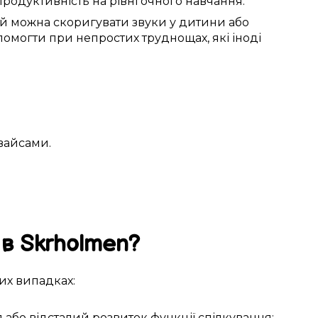
продуктивність
на рівні
очного
навчання.
ій
можна
скоригувати
звуки
у
дитини
або
опомогти при
непростих
труднощах, які
іноді
вайсами
.
 в
Skrholmen
?
их
випадках:
я
або
відсталий
розвиток
функції спілкування
;