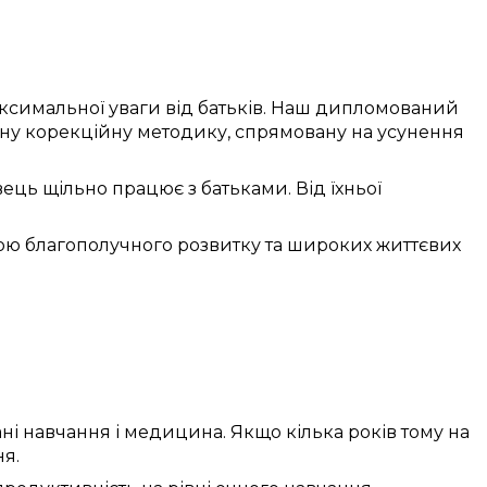
ксимальної
уваги
від
батьків. Наш
дипломований
ну
корекційну
методику
,
спрямовану
на
усунення
вець
щільно
працює
з батьками. Від їхньої
кою
благополучного
розвитку та
широких життєвих
ні
навчання
і медицина. Якщо
кілька років тому
на
я.