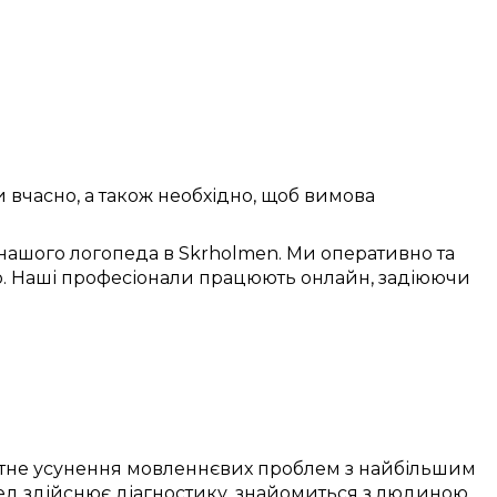
и
вчасно
, а також
необхідно
, щоб
вимова
нашого логопеда в
Skrholmen
. Ми
оперативно
та
о
. Наші
професіонали
працюють
онлайн
,
задіюючи
тне
усунення
мовленнєвих проблем
з
найбільшим
ед
здійснює
діагностику
,
знайомиться з людиною
,