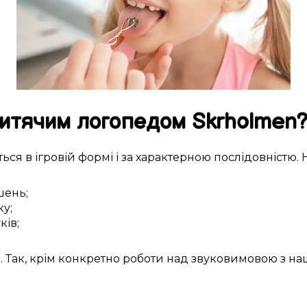
итячим логопедом
Skrholmen
ться
в
ігровій формі
і за
характерною
послідовністю. 
шень
;
ку
;
ків
;
и
. Так,
крім
конкретно
роботи над
звуковимовою
з н