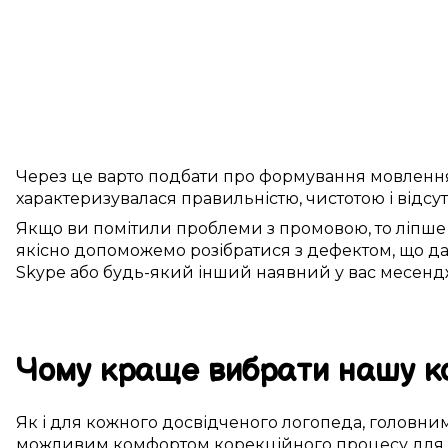
Через це
варто
подбати про
формування
мовленн
характеризувалася
правильністю
, чистотою і
відсу
Якщо ви
помітили
проблеми з промовою
, то
ліпше
якісно
допоможемо
розібратися з дефектом
, що
да
Skype
або будь-який інший
наявний у вас
месенд
Чому
краще
вибрати
нашу к
Як і для
кожного досвідченого логопеда
,
головни
можливим
комфортом
корекційного процесу
для