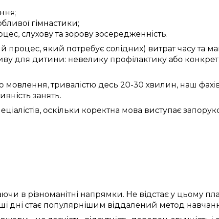
ння;
обливої
гімнастики;
оцес
, слухову та зорову
зосередженність
.
ий
процес,
який потребує
солідних) витрат часу
та
ма
ву для дитини:
невелику
профілактику
або
конкрет
о
мовлення,
тривалістю
десь
20-30 хвилин,
наш фахі
тивність
занять
.
еціалістів
,
оскільки
коректна
мова
виступає
запору
аючи в
різноманітні
напрямки
. Не
відстає
у
цьому
пла
ші дні
стає популярнішим
віддалений
метод
навчанн