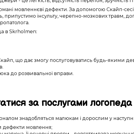
нджери
- це
легкість
,
відсутність перепон
,
зручність
і
омані
мовленнєві дефекти
.
За допомогою Скайп-сес
ь
,
припустимо
інсульту,
черепно-мозкових травм
, д
ропатолога
.
да в
Skrholmen
:
Скайп
, що
дає змогу
послуговуватись будь-якими
де
в.
юка
до
розвивальної вправи
.
атися за
послугами
логопеда
іоналом
знадобляться
малюкам
і дорослим у
наступн
и
дефекти мовлення
;
у
малюка
. Її
основні
прояви
-
довготривала
мовчанн