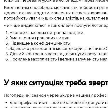
Ключові
переваги
уроків з логопедом
через месе
Віддаленим способом
є можливість
побороти
різн
дорослих,
налагодити
мовлення після
захворюван
потребують
уваги
інших
спеціалістів, на кшталт
нев
Чим ще
виділяються
наші
онлайн
послуги
логопе
Економія часових витрат
на
поїздки
.
Зменшення
грошових
витрат.
Підвищена
конфіденційність.
Задіюємо
різноманітні
месенджери, а не лише
Дієвий
контроль якості та
досягнутих
результаті
Посилена
захопливість і велика
залученість
мал
У яких ситуаціях
треба
зверт
Логопедичні
сеанси
через Skype
з нашим
профес
для профілактики
-
щоб
початково не допустит
підозрюється
затримка
мовленнєвого розвитку