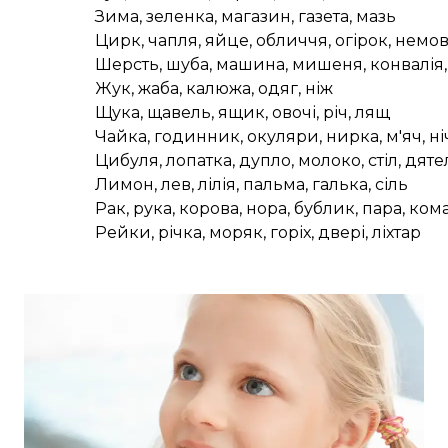
Зима, зеленка, магазин, газета, мазь
Цирк, чапля, яйце, обличчя, огірок, немо
Шерсть, шуба, машина, мишеня, конвалія
Жук, жаба, калюжа, одяг, ніж
Щука, щавель, ящик, овочі, річ, лящ
Чайка, годинник, окуляри, нирка, м'яч, ні
Цибуля, лопатка, дупло, молоко, стіл, дяте
Лимон, лев, лілія, пальма, галька, сіль
Рак, рука, корова, нора, бублик, пара, ком
Рейки, річка, моряк, горіх, двері, ліхтар