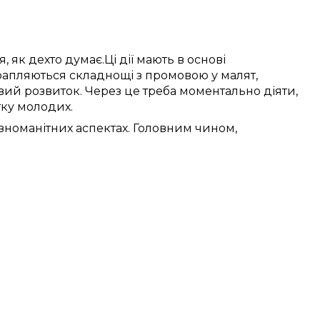
я,
як дехто думає
.
Ці
дії
мають в основі
рапляються
складнощі
з
промовою
у
малят
,
вий розвиток.
Через це
треба
моментально
діяти,
тку
молодих
.
ізноманітних
аспектах.
Головним чином,