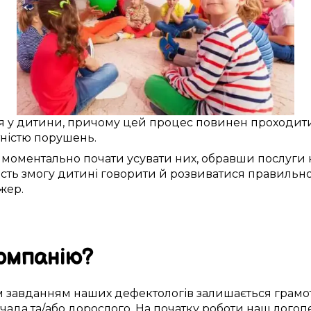
я
у дитини
, причому
цей
процес повинен проходит
тністю порушень
.
моментально
почати
усувати
них,
обравши послуги
сть змогу
дитині
говорити й розвиватися правильн
жер.
омпанію
?
м
завданням наших дефектологів
залишається
грамо
чада
та/або дорослого.
На початку роботи
наш логоп