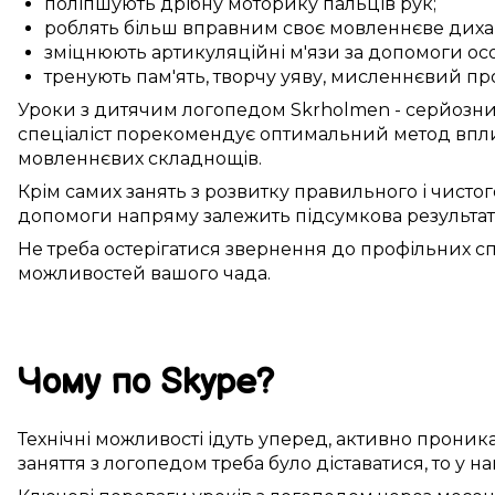
поліпшують
дрібну моторику
пальців рук
;
роблять більш вправним
своє мовленнєве диха
зміцнюють
артикуляційні м'язи
за допомоги
ос
тренують
пам'ять,
творчу уяву
,
мисленнєвий пр
Уроки
з дитячим логопедом
Skrholmen
-
серйозн
спеціаліст
порекомендує
оптимальний
метод
впли
мовленнєвих складнощів
.
Крім
самих
занять
з
розвитку
правильного
і
чистог
допомоги
напряму
залежить
підсумкова
результа
Не
треба
остерігатися
звернення до
профільних сп
можливостей
вашого чада
.
Чому
по Skype
?
Технічні можливості
ідуть уперед
,
активно
проник
заняття з логопедом
треба
було
діставатися
, то
у на