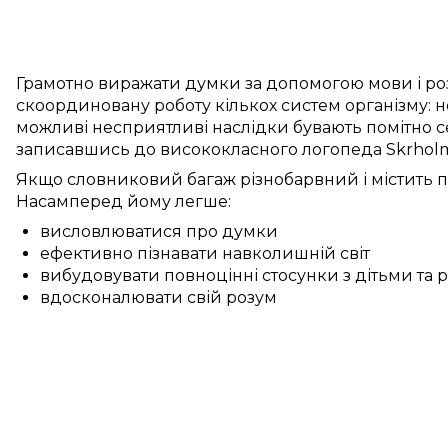
Грамотно
виражати думки
за допомогою мови
і
ро
скоординовану
роботу
кількох
систем
організму:
н
можливі
несприятливі
наслідки бувають
помітно
с
записавшись до
висококласного
логопеда
Skrhol
Якщо
словниковий багаж
різнобарвний
і
містить
п
Насамперед
йому
легше:
висловлюватися про думки
ефективно пізнавати навколишній світ
вибудовувати повноцінні стосунки з дітьми та
вдосконалювати свій розум