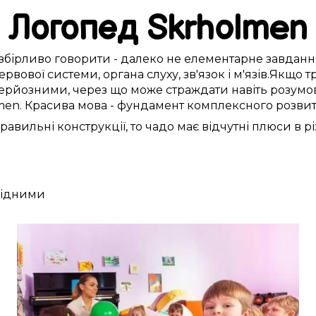
Логопед
Skrholmen
збірливо
говорити -
далеко
не
елементарне
завданн
ервової системи
,
органа слуху
,
зв'язок і м'язів
.
Якщо
т
ерйозними, через
що
може
страждати
навіть розумо
men
.
Красива
мова -
фундамент
комплексного
розви
равильні
конструкції, то чадо
має
відчутні
плюси
в р
 рідними