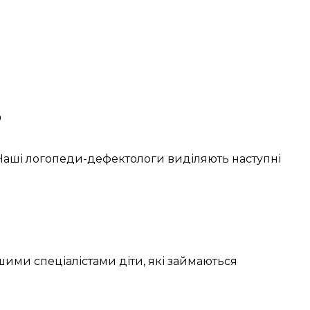
?
Наші
логопеди-дефектологи
виділяють
наступні
ашими
спеціалістами
діти, які займаються