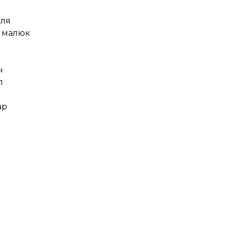
вля
, малюк
ч
л
ар