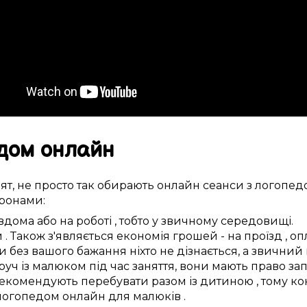
дом онлайн
ят
,
не просто так
обирають
онлайн
сеанси
з логопед
ронами:
вдома або
на роботі
, тобто у
звичному
середовищі.
и
. Також
з'являється
економія
грошей
- на
проїзд
, оп
и
без вашого
бажання
ніхто не дізнається, а
звичний
руч із
малюком
під час
заняття, вони мають право
зап
екомендують
перебувати разом із
дитиною
,
тому
ко
 логопедом
онлайн для
малюків
.