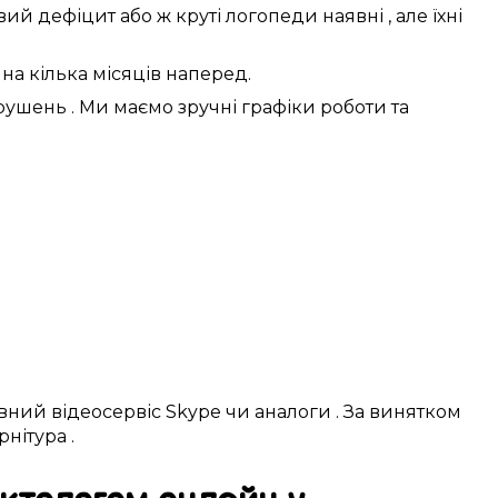
вий дефіцит
або ж
круті
логопеди
наявні
, але їхні
на
кілька місяців
наперед.
рушень
. Ми
маємо
зручні
графіки
роботи та
вний відеосервіс
Skype
чи
аналоги
.
За винятком
рнітура
.