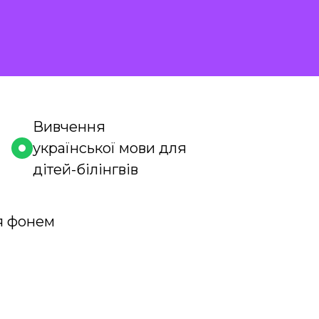
Вивчення
української мови для
дітей-білінгвів
я фонем