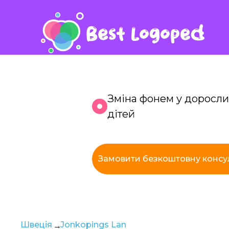
Зміна фонем у доросли
дітей
К
Замовити безкоштовну консу
з
Швеція
Jonkopings Lan