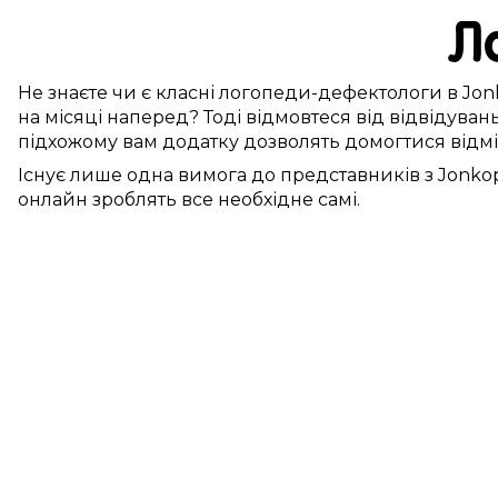
Л
Не
знаєте
чи є
класні
логопеди-дефектологи
в
Jon
на
місяці
наперед? Тоді відмовтеся від
відвідуван
підхожому
вам
додатку
дозволять
домогтися
відм
Існує
лише
одна
вимога до
представників
з
Jonkop
онлайн
зроблять
все необхідне
самі.