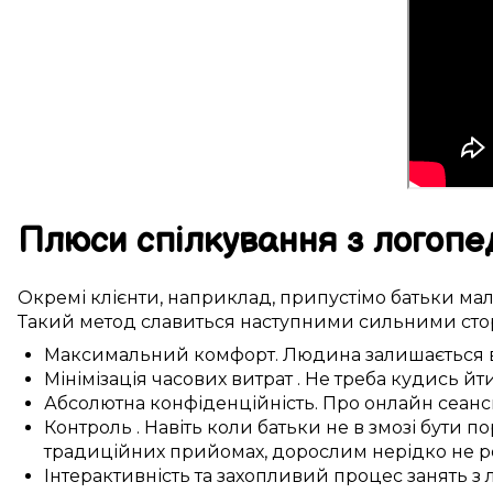
Плюси
спілкування
з логопе
Окремі
клієнти,
наприклад, припустімо
батьки
мал
Такий
метод
славиться
наступними
сильними сто
Максимальний
комфорт. Людина
залишається
Мінімізація
часових витрат
.
Не треба
кудись
йт
Абсолютна
конфіденційність. Про онлайн
сеанс
Контроль
. Навіть
коли
батьки не
в змозі
бути по
традиційних
прийомах, дорослим
нерідко
не
р
Інтерактивність та
захопливий
процес
занять з