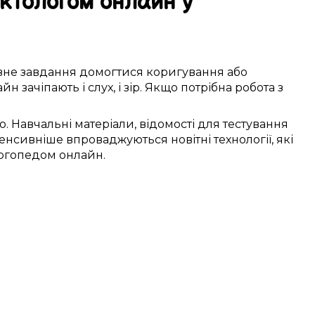
ктологом
онлайн
у
вне
завдання
домогтися
коригування
або
айн
зачіпають
і слух, і зір.
Якщо
потрібна
робота з
о.
Навчальні матеріали
,
відомості
для
тестування
тенсивніше
впроваджуються
новітні
технології, які
логопедом онлайн.