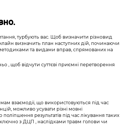
вно.
тання,
турбують
вас. Щоб
визначити
різновид
онлайн
визначить
план
наступних
дій, починаючи
методиками
та видами
вправ
,
спрямованих
на
ньо
, щоб
відчути
суттєві
приємні
перетворення
рмам
взаємодії,
що використовуються
під час
нцій
,
можливо
усувати
різні
мовні
о
поліпшення
результатів під час
лікування
таких
включно з
ДЦП
, наслідками
травм голови
чи