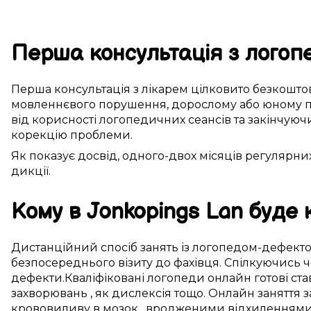
Перша
консультація з
логоп
Перша
консультація з
лікарем
цілковито
безкошто
мовленнєвого порушення
, дорослому або
юному
п
від
корисності
логопедичних сеансів
та закінчую
корекцію
проблеми.
Як показує досвід,
одного-двох
місяців
регулярни
дикції
.
Кому в
Jonkopings Lan
буде 
Дистанційний
спосіб
занять із
логопедом-дефект
безпосереднього
візиту до
фахівця
.
Спілкуючись
ч
дефекти
.
Кваліфіковані
логопеди онлайн
готові
ста
захворювань
, як
дислексія
тощо.
Онлайн
заняття
з
крововиливу в мозок
, вродженими
відхиленнями