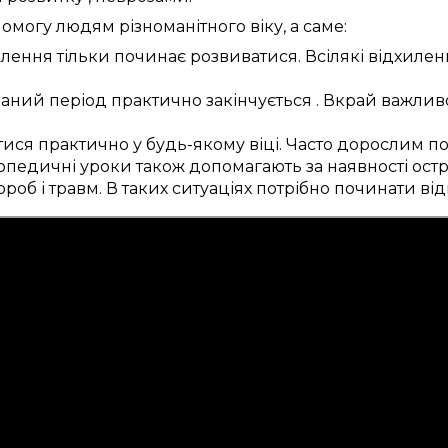
помогу
людям
різноманітного
віку,
а саме:
лення
тільки
починає розвиватися.
Всілякі
відхилен
даний
період
практично
закінчується
.
Вкрай
важлив
тися
практично
у будь-якому віці.
Часто
дорослим
по
опедичні уроки
також
допомагають
за наявності
остр
ороб
і травм.
В таких ситуаціях
потрібно
починати
від