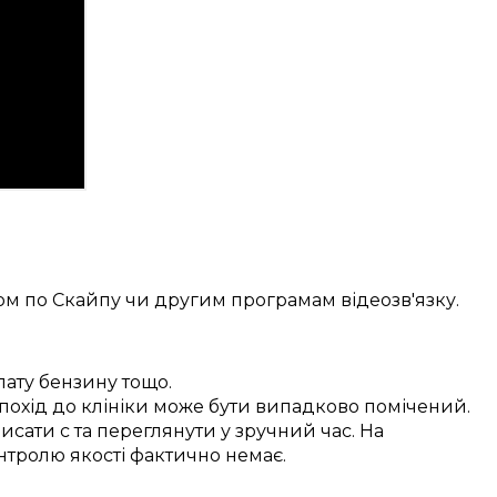
ом по
Скайпу
чи
другим
програмам
відеозв'язку.
лату
бензину
тощо.
похід
до клініки
може бути
випадково
помічений.
исати с
та переглянути у
зручний
час. На
нтролю якості
фактично
немає.