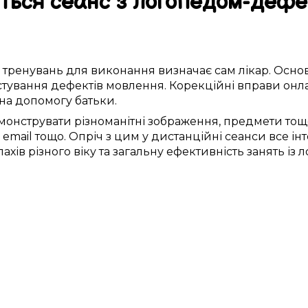
ється
сеанс
з
логопедом-дефе
р
тренувань
для виконання
визначає
сам лікар.
Осно
стування
дефектів мовлення
. Корекційні
вправи
онл
на допомогу
батьки.
монструвати
різноманітні
зображення
, предмети тощ
о
email
тощо.
Опріч з цим
у
дистанційні
сеанси
все ін
лахів
різного віку та загальну
ефективність
занять із 