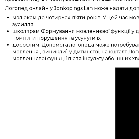
Логопед
онлайн у
Jonkopings Lan
може
надати до
малюкам
до
чотирьох-п'яти
років. У
цей час
мов
зусилля;
школярам
Формування
мовленнєвої функції
у
помітити
порушення та
усунути
їх;
дорослим.
Допомога логопеда може
потребува
мовлення
,
виникли) у дитинстві, на кшталт
Лог
мовленнєвої функції
після інсульту або
інших
хв