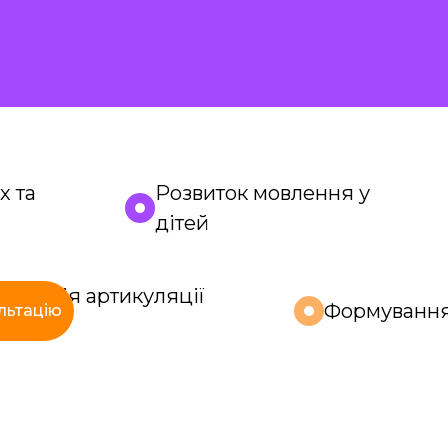
х та
Розвиток мовлення у
дітей
орекція артикуляції
Формуванн
льтацію
вуків