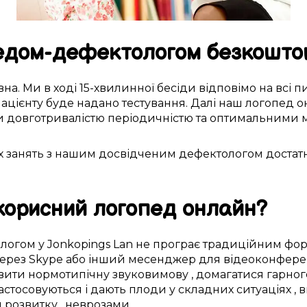
едом-дефектологом
безкошто
вна. Ми
в ході
15-хвилинної бесіди
відповімо на
всі
пи
ацієнту буде
надано
тестування
.
Далі
наш логопед 
чи
довготривалістю
періодичністю
та оптимальними
х
занять з нашим
досвідченим
дефектологом
достат
корисний
логопед онлайн?
ологом
у
Jonkopings Lan
не
програє
традиційним
фо
ерез
Skype
або
інший
месенджер
для
відеоконфере
вити
нормотипічну
звуковимову
,
домагатися
гарног
астосовуються
і дають
плоди
у
складних
ситуаціях
, 
 розвитку
, неврозами.