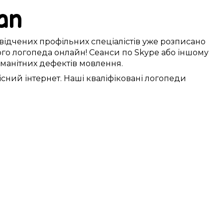
an
відчених
профільних
спеціалістів
уже
розписано
го логопеда онлайн!
Сеанси
по
Skype
або
іншому
оманітних
дефектів мовлення
.
існий
інтернет. Наші
кваліфіковані
логопеди