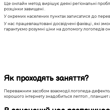
Ще
онлайн
метод
вирішує
деякі
регіональні
проб
розцінки
завищені
.
У
окремих
населених пунктах
записатися
до
перев
У нас
працевлаштовані
досвідчені
фахівці
,
які змо
гарантуємо
розумні
ціни на
допомогу
логопедів о
Як
проходять
заняття?
Переважним
засобом
взаємодії
логопеда-дефекто
хорошого
інтернету
знадобиться
лептоп
, планшет