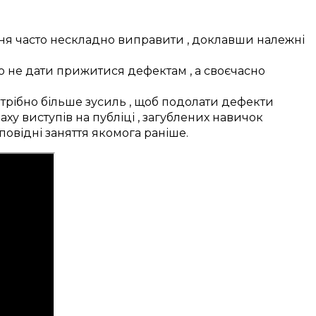
ня
часто
нескладно
виправити
, доклавши
належні
о не
дати прижитися дефектам
, а
своєчасно
трібно
більше
зусиль
, щоб
подолати
дефекти
аху
виступів на публіці
,
загублених навичок
повідні
заняття якомога
раніше
.