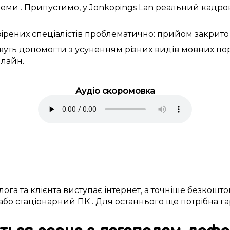
леми
. Припустимо, у
Jonkopings Lan
реальний
кадро
ірених
спеціалістів
проблематично:
прийом
закрито
жуть
допомогти з
усуненням
різних
видів
мовних по
нлайн.
Аудіо скоромовка
лога
та клієнта
виступає
інтернет, а
точніше
безкошто
 або
стаціонарний ПК
. Для останнього ще
потрібна га