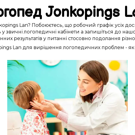
огопед
Jonkopings L
kopings Lan
?
Побоюєтесь
, що
робочий графік
усіх
дос
ь
у
звичні
логопедичні кабінети
а
запишіться
до нашо
інних
результатів у питанні стосовно
подолання
різн
ings Lan
для
вирішення
логопедичних
проблем
-
як