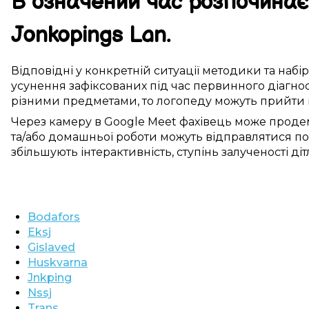
В
означений
час розпочина
Jonkopings Lan
.
Відповідні
у
конкретній ситуації
методики
та набі
усунення
зафіксованих
під час
первинного
діагно
різними
предметами, то логопеду можуть
прийти 
Через
камеру
в
Google Meet
фахівець
може
проде
та/або
домашньої роботи
можуть
відправлятися
п
збільшують
інтерактивність,
ступінь
залученості
діт
Bodafors
Eksj
Gislaved
Huskvarna
Jnkping
Nssj
Trans