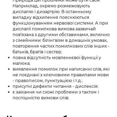
Природа
цеї
проблеми
може бути
своя
.
Наприклад,
окремо
розмежовують
дислалію і дизартрію.
В останньому
випадку
відхилення
пояснюються
функціонуванням нервової системи
. А при
дислалії
помилкова
вимова
зазвичай
пов'язана з
другими
обставинами, включно
з
сімейними
:
білінгвізм
в домашніх умовах
,
повторення
частих
помилкових слів
інших -
батьків
,
братів і сестер
;
повна
відсутність
мовленнєвої функції
у
малюка
;
виявлення
помилок
при написанні слів
, які
не
поєднані
з
ключовими
правилами мови
-
правописом
, пунктуацією і
т.д.
;
присутні
дефекти
читання - дислексія;
є
заїкання
чи
схожі
проблеми
з
тактом
і
поспішністю
вимови слів
;