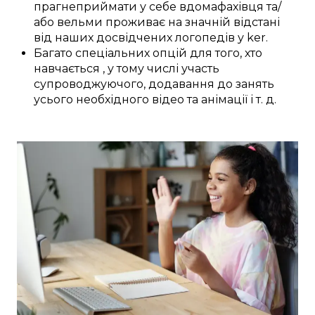
прагне
приймати у себе вдома
фахівця
та/
або
вельми
проживає на значній відстані
від наших
досвідчених
логопедів у
ker
.
Багато
спеціальних
опцій
для
того, хто
навчається
,
у тому числі
участь
супроводжуючого,
додавання
до
занять
усього необхідного
відео та анімації
і т. д.