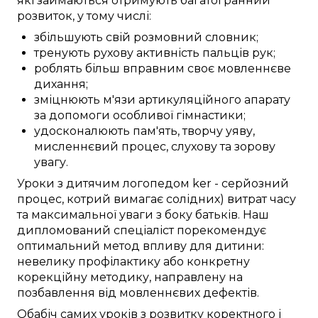
які займаються
отримують
багатогранний
розвиток, у тому числі:
збільшують
свій розмовний словник
;
тренують
рухову активність
пальців рук
;
роблять більш вправним
своє мовленнєве
дихання;
зміцнюють
м'язи артикуляційного апарату
за допомоги
особливої
гімнастики;
удосконалюють
пам'ять,
творчу уяву
,
мисленнєвий процес
, слухову та зорову
увагу
.
Уроки
з дитячим логопедом
ker
-
серйозний
процес,
котрий вимагає
солідних) витрат часу
та
максимальної
уваги
з боку
батьків. Наш
дипломований спеціаліст
порекомендує
оптимальний
метод
впливу для дитини:
невелику
профілактику
або
конкретну
корекційну
методику
,
направлену
на
позбавлення від
мовленнєвих дефектів
.
Обабіч
самих
уроків
з
розвитку
коректного
і