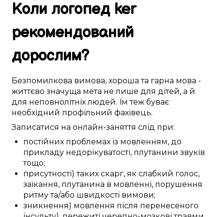
Коли логопед
ker
рекомендований
дорослим
?
Безпомилкова
вимова
,
хороша
та гарна мова -
життєво значуща
мета не лише для
дітей
, а й
для
неповнолітніх
людей. Їм
теж
буває
необхідний
профільний фахівець
.
Записатися
на онлайн-заняття
слід
при:
постійних
проблемах із мовленням
,
до
прикладу
недорікуватості,
плутанини
звуків
тощо;
присутності)
таких скарг, як
слабкий
голос,
заїкання,
плутанина в
мовленні, порушення
ритму
та/або
швидкості
вимови;
зникнення)
мовлення
після перенесеного
інсульту)
, пережиті
черепно-мозкові травми
,