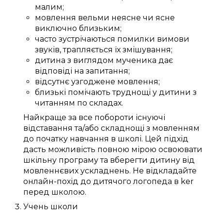
малим
;
мовлення
вельми
неясне
чи
ясне
виключно
близьким
;
часто зустрічаються
помилки
вимови
звуків
,
трапляється
їх
змішування
;
дитина
з виглядом мученика
дає
відповіді
на запитання;
відсутнє
узгоджене
мовлення;
близькі
помічають
труднощі
у дитини з
читанням
по складах
.
Найкраще за все
побороти
існуючі
відставання та/або
складнощі
з мовленням
до
початку навчання в школі
.
Цей
підхід
дасть можливість
повною мірою
освоювати
шкільну програму
та
вберегти дитину від
мовленнєвих ускладнень
. Не відкладайте
онлайн-похід до дитячого логопеда в ker
перед школою.
Учень школи