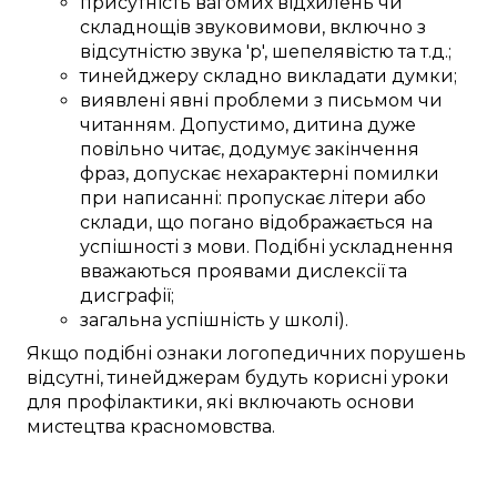
присутність
вагомих
відхилень
чи
складнощів
звуковимови
, включно з
відсутністю звука 'р'
, шепелявістю та
т.д.
;
тинейджеру
складно
викладати
думки;
виявлені
явні
проблеми
з
письмом
чи
читанням.
Допустимо,
дитина
дуже
повільно читає,
додумує
закінчення
фраз
,
допускає
нехарактерні
помилки
при написанні
:
пропускає
літери або
склади, що
погано
відображається
на
успішності
з
мови
.
Подібні
ускладнення
вважаються
проявами
дислексії та
дисграфії;
загальна
успішність у школі)
.
Якщо
подібні
ознаки логопедичних
порушень
відсутні,
тинейджерам
будуть
корисні
уроки
для профілактики
, які
включають
основи
мистецтва красномовства
.