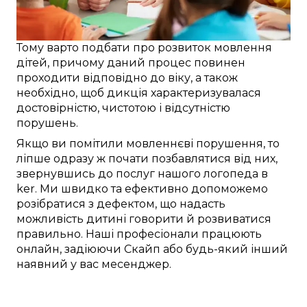
Тому
варто
подбати про
розвиток
мовлення
дітей
, причому
даний
процес повинен
проходити
відповідно до віку
, а також
необхідно
, щоб
дикція характеризувалася
достовірністю
, чистотою і
відсутністю
порушень
.
Якщо ви
помітили
мовленнєві порушення
, то
ліпше
одразу ж
почати
позбавлятися від
них,
звернувшись до послуг
нашого логопеда в
ker
. Ми
швидко
та
ефективно
допоможемо
розібратися з дефектом
, що
надасть
можливість
дитині
говорити й розвиватися
правильно
. Наші
професіонали
працюють
онлайн
,
задіюючи
Скайп
або будь-який інший
наявний у вас
месенджер.