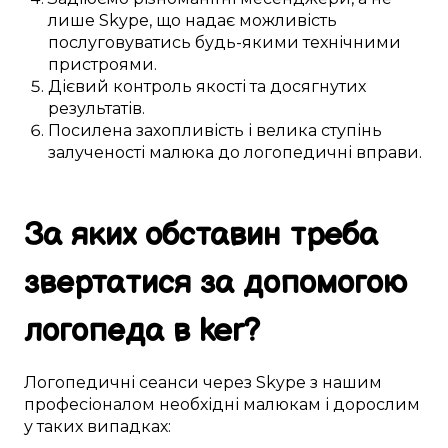
лише
Skype
, що
надає можливість
послуговуватись будь-якими
технічними
пристроями
.
Дієвий
контроль якості та
досягнутих
результатів.
Посилена
захопливість і велика
ступінь
залученості
малюка
до
логопедичні вправи
.
За яких обставин
треба
звертатися за
допомогою
логопеда в
ker
?
Логопедичні
сеанси
через Skype
з нашим
професіоналом
необхідні
малюкам
і дорослим
у
таких
випадках: