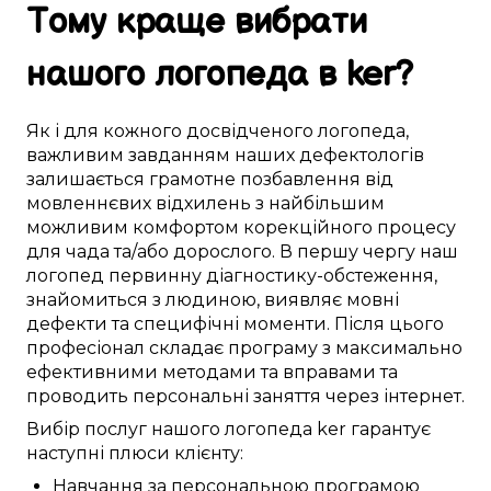
Тому
краще
вибрати
нашого логопеда в ker
?
Як і для
кожного досвідченого логопеда
,
важливим
завданням наших дефектологів
залишається
грамотне
позбавлення від
мовленнєвих відхилень
з
найбільшим
можливим
комфортом
корекційного процесу
для
чада
та/або дорослого.
В першу чергу
наш
логопед
первинну
діагностику-обстеження
,
знайомиться з людиною
,
виявляє
мовні
дефекти
та
специфічні моменти
.
Після цього
професіонал
складає
програму з
максимально
ефективними
методами та вправами
та
проводить
персональні
заняття через інтернет
.
Вибір послуг нашого логопеда
ker
гарантує
наступні
плюси
клієнту:
Навчання
за
персональною
програмою