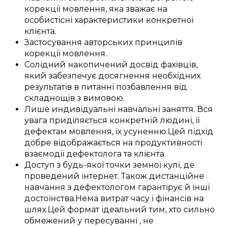
корекції
мовлення,
яка зважає на
особистісні
характеристики
конкретної
клієнта
.
Застосування
авторських
принципів
корекції мовлення
.
Солідний накопичений
досвід
фахівців
,
який
забезпечує
досягнення
необхідних
результатів
в питанні
позбавлення від
складнощів з вимовою
.
Лише
индивідуальні
навчальні заняття
.
Вся
увага
приділяється
конкретній
людині, її
дефектам
мовлення, їх
усуненню
.
Цей
підхід
добре
відображається
на
продуктивності
взаємодії
дефектолога
та
клієнта
.
Доступ
з
будь-якої точки земної кулі
, де
проведений
інтернет.
Також
дистанційне
навчання з
дефектологом
гарантірує
й інші
достоїнства
.
Нема витрат
часу і
фінансів
на
шлях
.
Цей
формат
ідеальний
тим, хто
сильно
обмежений у
пересуванні
, не