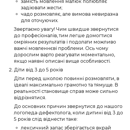
замість
мовлення
малюк
полюбляє
задіювати
жести;
чадо
розмовляє
, але вимова
невиразна
для
оточуючих
.
Звертаємо увагу!
Чим
швидше
звернутися
до
професіоналів
, тим
легше
домогтися
омріяних
результатів і
подолати
можливо
важчі
мовленнєві проблеми
.
Ось чому
дорослим
варто
реагувати
моментально
,
якщо
наявні
описані
вище
особливості
.
Діти
від 3
до
5
років
Діти перед школою
повинні
розмовляти
, в
ідеалі
максимально
грамотно
та
тямуще
.
В
реальності
становище справ
може
сильно
відрізнятися.
До
основних
причин
звернутися до нашого
логопеда-дефектолога
, коли дитині
від 3
до
5
років
слід
віднести таке:
лексичний запас
зберігається
вкрай