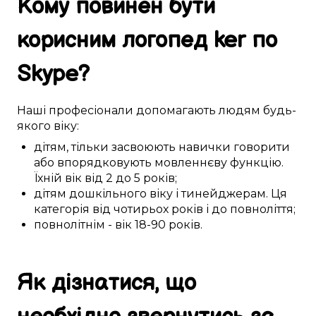
Кому
повинен бути
корисним
логопед
ker
по
Skype
?
Наші
професіонали
допомагають
людям
будь-
якого
віку:
дітям
,
тільки засвоюють навички
говорити
або
впорядковують
мовленнєву функцію
.
Їхній вік
від 2 до 5
років;
дітям дошкільного віку
і
тинейджерам
. Ця
категорія
від чотирьох років і до повноліття
;
повнолітнім
- вік
18-90
років.
Як
дізнатися
, що