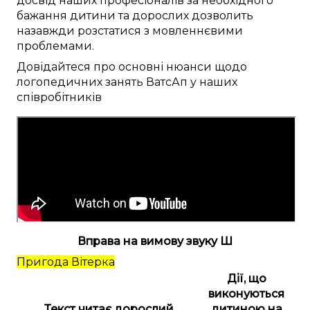
досвід наших
професіоналів
за
необхідного
бажання
дитини та дорослих
дозволить
назавжди
розстатися
з
мовленнєвими
проблемами
.
Довідайтеся
про
основні
нюанси
щодо
логопедичних
занять
ВатсАп
у наших
співробітників
Вправа на вимову звуку Ш
Пригода Вітерка
Дії, що
виконуються
Текст читає дорослий
дитиною на