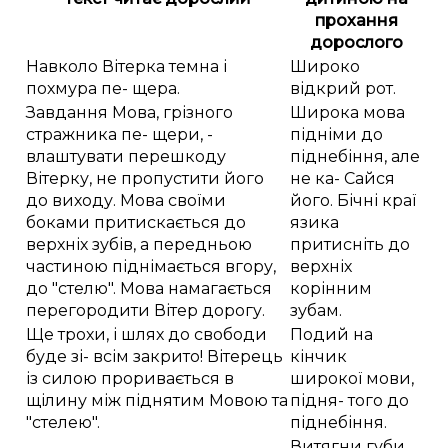
прохання
дорослого
Навколо Вітерка темна і
Широко
похмура пе- щера.
відкрий рот.
Завдання Мова, грізного
Широка мова
стражника пе- щери, -
підніми до
влаштувати перешкоду
піднебіння, але
Вітерку, не пропустити його
не ка- Сайся
до виходу. Мова своїми
його. Бічні краї
боками притискається до
язика
верхніх зубів, а передньою
притисніть до
частиною піднімається вгору,
верхніх
до "стелю". Мова намагається
корінним
перегородити Вітер дорогу.
зубам.
Ще трохи, і шлях до свободи
Подий на
буде зі- всім закрито! Вітерець
кінчик
із силою проривається в
широкої мови,
щілину між піднятим Мовою та
підня- того до
"стелею".
піднебіння.
Витягни губи