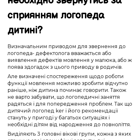
необхідно
звернутись за
сприянням
логопеда
дитині
?
Визначальним
приводом
для звернення до
логопеда- дефектолога
вважається
або
виявлення
дефектів мовлення
у
малюка
, або ж
поява
здогадок
з
цього
приводу в
родичів
.
Але
визначені
спостереження
щодо
роботи
функції мовлення
можливо
зробити
відчутно
раніше, ніж
дитина
починає
говорити
.
Також
не
варто
забувати, що логопедичні
заняття
радяться
і
для попередження проблем
.
Так що
дитячий логопед
ker
і його
рекомендації
стануть у пригоді
у багатьох
ситуаціях і
необхідні
дітям
від народження до повноліття
.
Виділяють
3
головні
вікові
групи
, кожна з
яких