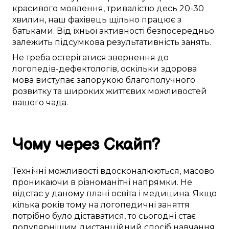
красивого
мовлення,
тривалістю
десь
20-30
хвилин,
наш фахівець
щільно
працює
з
батьками. Від їхньої
активності
безпосередньо
залежить
підсумкова
результативність
занять
.
Не
треба
остерігатися
звернення до
логопедів-дефектологів
,
оскільки
здорова
мова
виступає
запорукою
благополучного
розвитку та
широких життєвих можливостей
вашого чада
.
Чому
через Скайп
?
Технічні можливості
вдосконалюються
,
масово
проникаючи в
різноманітні
напрямки
. Не
відстає
у
даному
плані
освіта
і медицина. Якщо
кілька років тому
на
логопедичні заняття
потрібно
було
діставатися
, то
сьогодні
стає
популярнішим
дистанційний
спосіб
навчання.