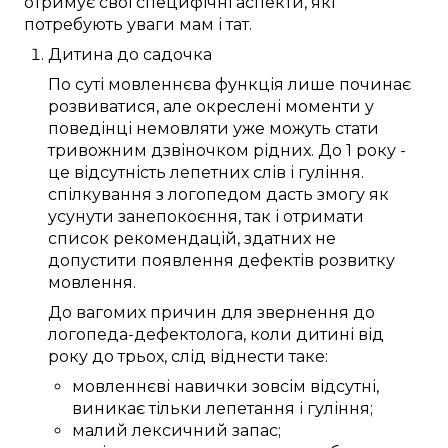
отримує
свої
специфічні
аспекти
, які
потребують
уваги
мам і тат
.
Дитина
до
садочка
По суті
мовленнєва функція
лише
починає
розвиватися
, але
окреслені
моменти
у
поведінці немовляти
уже
можуть
стати
тривожним дзвіночком
рідних
. До
1 року
-
це відсутність
лепетних слів
і гуління.
спілкування
з
логопедом
дасть змогу
як
усунути
занепокоєння
, так і отримати
список
рекомендацій
, здатних
не
допустити
появлення
дефектів
розвитку
мовлення
.
До
вагомих причин
для звернення до
логопеда-дефектолога
, коли
дитині
від
року до трьох
,
слід
віднести таке:
мовленнєві навички
зовсім
відсутні,
виникає
тільки
лепетання
і гуління;
малий
лексичний запас
;