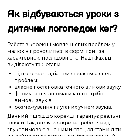
Як
відбуваються
уроки
з
дитячим логопедом
ker
?
Работа з
корекції
мовленнєвих проблем
у
малюків
проводиться
в
формі гри
і за
характерною
послідовністю. Наші
фахівці
виділяють
такі
етапи:
підготовча стадія
-
визначається
спектр
проблем
;
власне
постановка
точного
вимови звуку
;
формування
автоматизації
потрібної
вимови звуків
;
розмежування
плутаних учнем
звуків.
Данний
підхід до
корекції
гарантує
реальні
плюси
. Так,
опріч
конкретно
роботи над
звуковимовою
з нашими
спеціалістами
діти,