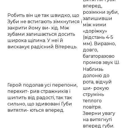
вперед,
розімкни зуби,
Робить він це так швидко, що
залишивши
Зуби не встигають зімкнутися і
між ними
закрити йому ви- хід. Між
«доріжку»
зубами залишається досить
(відстань 4-5
широка щілина. У неї й
мм). Виразно,
вискакує радісний Вітерець.
довго,
багаторазово
промов звук Ш.
Наблизь
долоню до
рота, відчуй
Герой подолав усі перепони,
ши- рокую
перехит- рив стражників і
струмінь
шипить від радості, так так
теплого
сильно, що здивовані Губи
повітря.
витягли- ються вперед.
Зверни увагу
на витягнуті
вперед губи.