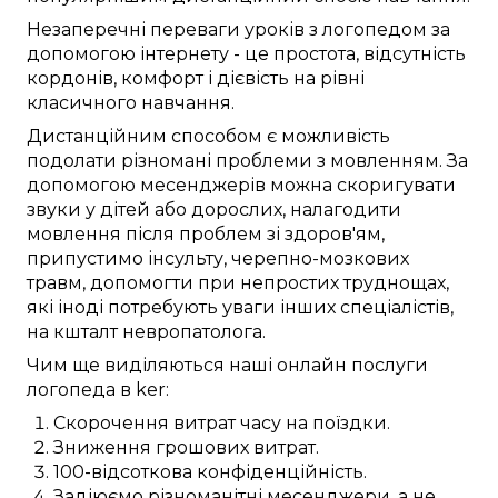
Незаперечні
переваги
уроків з логопедом
за
допомогою інтернету
- це
простота
,
відсутність
кордонів
,
комфорт
і
дієвість
на рівні
класичного
навчання.
Дистанційним способом
є можливість
подолати
різномані
проблеми з мовленням
.
За
допомогою месенджерів
можна
скоригувати
звуки
у
дітей
або дорослих,
налагодити
мовлення після
проблем зі здоров'ям
,
припустимо
інсульту,
черепно-мозкових
травм
, допомогти при
непростих
труднощах,
які
іноді
потребують
уваги
інших
спеціалістів,
на кшталт
невропатолога
.
Чим ще
виділяються
наші
онлайн
послуги
логопеда в
ker
:
Скорочення витрат часу
на
поїздки
.
Зниження
грошових
витрат.
100-відсоткова
конфіденційність.
Задіюємо
різноманітні
месенджери, а не