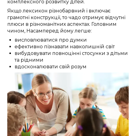
комплексного
розвитку
дітей
.
Якщо
лексикон
різнобарвний
і
включає
грамотні
конструкції, то чадо
отримує
відчутні
плюси
в різноманітних
аспектах.
Головним
чином, Насамперед
йому
легше:
висловлюватися про думки
ефективно пізнавати навколишній світ
вибудовувати повноцінні стосунки з дітьми
та рідними
вдосконалювати свій розум