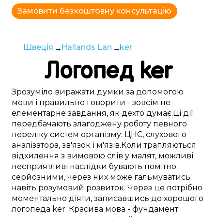
Замовити безкоштовну консультацію
Швеція
Hallands Lan
ker
Логопед
ker
Зрозуміло
виражати думки
за допомогою
мови
і
правильно
говорити -
зовсім
не
елементарне
завдання,
як дехто думає
.
Ці
дії
передбачають
злагоджену
роботу
певного
переліку
систем
організму:
ЦНС
,
слухового
аналізатора
,
зв'язок і м'язів
.
Коли
трапляються
відхилення
з
вимовою слів
у
малят
,
можливі
несприятливі
наслідки бувають
помітно
серйозними, через
них
може
гальмуватись
навіть розумовий розвиток.
Через це
потрібно
моментально
діяти,
записавшись до
хорошого
логопеда
ker
.
Красива
мова -
фундамент