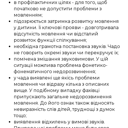
в профілактичних цілях
-
для того, щоб
початково не допустити
проблеми з
мовленням
;
підозрюється
затримка
розвитку мовлення
у
дитини
. Її
ключові
прояви
-
довготривала
відсутність мовлення
чи
відсталий
розвиток
функції спілкування
;
необхідна
грамотна
постановка звуків
.
Чадо
не
говорить
окремі
звуки
чи
перекручує
їх;
помічена
змішання
звуковимови
. У
цій
ситуації
можлива
проблема фонетико-
фонематичного
недорозвинення
;
у
чада
виявлені
ще якісь
проблеми
мовлення
чи
відразу
кілька з
описаних
вище. У
подібному
випадку
фахівці
припускають загальне
недорозвинення
мовлення
. До його
ознак
також відносять
невиразність
слів дітей
,
труднощі
з
думок
тощо;
виявлення
відхилень
у
вимові звуків
.