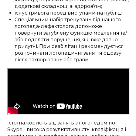
додаткові
складнощі
зі здоров'ям;
існує
тривога
перед
виступами на публіці
.
Спеціальний
набір
тренувань
від нашого
логопеда-дефектолога
допоможе
повернути
загублену
функцію мовлення
та/
або
подолати
порушення, які вже давно
присутні
.
При реабілітації
рекомендується
розпочинати логопедичні
заняття
одразу
після захворювань або травм
.
Істотна
користь від
занять
з логопедом
по
Skype
-
висока результативність
.
кваліфікація
і