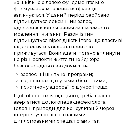
За шкільною лавою
фундаментальне
формування
мовленнєвої функції
закінчується
. У
даний
період
серйозно
підвищується
лексичний запас
,
удосконалюються
навички
писемного
мовлення
і читання.
Разом із тим
підвищується
вірогідність
і того, що
властиві
відхилення в мовленні
повністю
приживуться
. Вони
здатні
погано
вплинути
на
різні
аспекти життя
тинейджера
,
безпосередньо
сказуючись
на:
засвоєнні шкільної програми
;
відносинах
з друзями
і
близькими
;
психічному
здоров'ї
,
рішучості
тощо.
Щоб
вберегтися від цього
,
треба
вчасно
звертатися до
логопеда-дефектолога
.
Головні
приводи
для
консультацій через
інтернет
учнів шкіл
з нашими
дипломованими спеціалістами
такі: