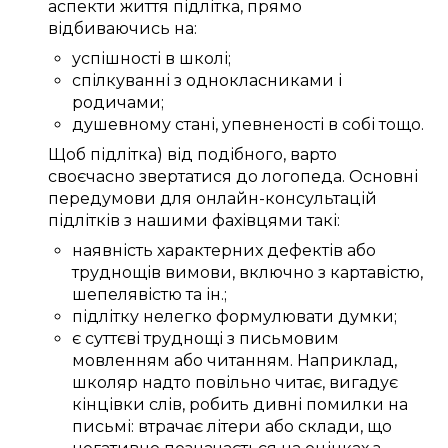
аспекти життя
підлітка
,
прямо
відбиваючись
на:
успішності в школі
;
спілкуванні
з однокласниками
і
родичами
;
душевному
стані
,
упевненості в собі
тощо.
Щоб
підлітка) від подібного
,
варто
своєчасно
звертатися до
логопеда
.
Основні
передумови
для
онлайн-консультацій
підлітків
з нашими
фахівцями
такі:
наявність
характерних
дефектів
або
труднощів
вимови
, включно з
картавістю
,
шепелявістю та
ін.
;
підлітку
нелегко
формулювати
думки;
є
суттєві
труднощі
з
письмовим
мовленням
або
читанням.
Наприклад,
школяр
надто
повільно читає,
вигадує
кінцівки
слів
,
робить
дивні
помилки
на
письмі
:
втрачає
літери або склади, що