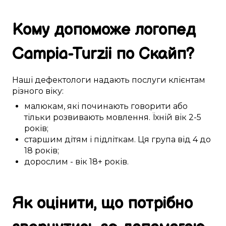
Кому
допоможе
логопед
Campia-Turzii
по Скайп
?
Наші
дефектологи
надають послуги
клієнтам
різного
віку:
малюкам
,
які починають
говорити або
тільки розвивають
мовлення
. Їхній вік
2-5
років;
старшим дітям
і
підліткам
. Ця
група
від 4 до
18 років
;
дорослим
- вік
18+
років.
Як
оцінити
, що
потрібно