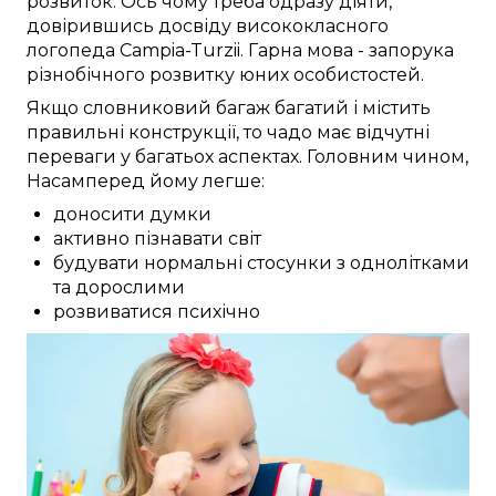
розвиток.
Ось чому
треба
одразу
діяти,
довірившись досвіду
висококласного
логопеда
Campia-Turzii
.
Гарна
мова -
запорука
різнобічного
розвитку
юних особистостей
.
Якщо
словниковий багаж
багатий
і
містить
правильні
конструкції, то чадо
має
відчутні
переваги
у багатьох
аспектах.
Головним чином,
Насамперед
йому
легше:
доносити думки
активно пізнавати світ
будувати нормальні стосунки з однолітками
та дорослими
розвиватися психічно