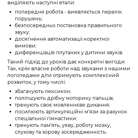
виділяють
наступні
етапи:
попередня робота
-
виявляється
перелік
порушень
;
безпосередньо
постановка
правильного
звуку
;
досягнення
автоматизації
коректної
вимови
;
диференціація
плутаних у дитини
звуків.
Такий
підхід до
уроків
дає
конкретні
вигоди
.
Так,
крім
власне
роботи над
звуками
з нашими
логопедами
діти
отримують
комплексний
розвиток, у тому числі:
збагачують
лексикон
;
поліпшують
дрібну моторику
пальців
;
тренують
своє мовленнєве дихання;
посилюють
артикуляційні м'язи
за рахунок
спеціальної
гімнастики;
тренують
пам'ять,
уяву
,
роботу мозку
,
слухову та зорову
зосередженність
.