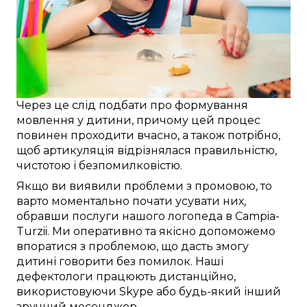
Через це
слід
подбати про
формування
мовлення
у дитини
, причому
цей
процес
повинен проходити
вчасно
, а також
потрібно
,
щоб
артикуляція відрізнялася
правильністю
,
чистотою і
безпомилковістю
.
Якщо ви
виявили
проблеми з промовою
, то
варто
моментально
почати
усувати
них,
обравши послуги
нашого логопеда в
Campia-
Turzii
. Ми
оперативно
та
якісно
допоможемо
впоратися з проблемою
, що
дасть змогу
дитині
говорити без помилок
. Наші
дефектологи
працюють
дистанційно
,
використовуючи
Skype
або будь-який інший
зручний
месенджер.