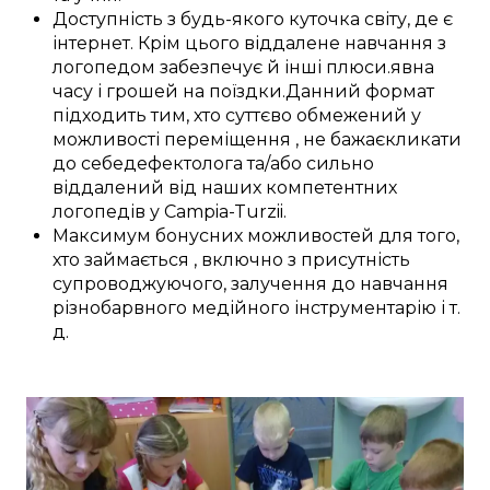
Доступність
з
будь-якого куточка світу
, де
є
інтернет.
Крім цього
віддалене
навчання з
логопедом
забезпечує
й інші
плюси
.
явна
часу і
грошей
на
поїздки
.
Данний
формат
підходить
тим, хто
суттєво
обмежений у
можливості переміщення
, не
бажає
кликати
до себе
дефектолога
та/або
сильно
віддалений
від наших
компетентних
логопедів у
Campia-Turzii
.
Максимум
бонусних
можливостей
для
того,
хто займається
,
включно з
присутність
супроводжуючого,
залучення
до
навчання
різнобарвного
медійного інструментарію
і т.
д.