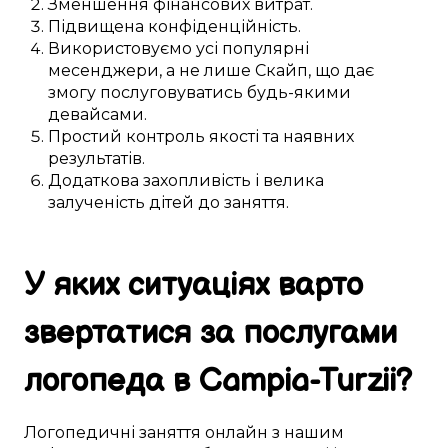
Зменшення
фінансових
витрат.
Підвищена
конфіденційність.
Використовуємо
усі популярні
месенджери, а не лише
Скайп
, що
дає
змогу
послуговуватись будь-якими
девайсами
.
Простий
контроль якості та
наявних
результатів.
Додаткова
захопливість і велика
залученість
дітей
до
заняття
.
У яких ситуаціях
варто
звертатися за
послугами
логопеда в
Campia-Turzii
?
Логопедичні
заняття
онлайн
з нашим