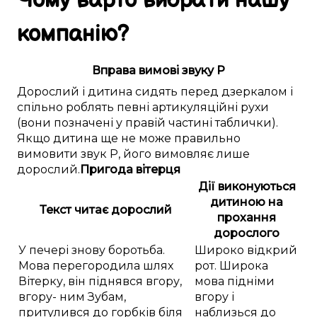
Чому
варто
вибрати
нашу
компанію
?
Вправа вимові звуку Р
Дорослий і дитина сидять перед дзеркалом і
спільно роблять певні артикуляційні рухи
(вони позначені у правій частині таблички).
Якщо дитина ще не може правильно
вимовити звук Р, його вимовляє лише
дорослий.
Пригода вітерця
Дії виконуються
дитиною на
Текст читає дорослий
прохання
дорослого
У печері знову боротьба.
Широко відкрий
Мова перегородила шлях
рот. Широка
Вітерку, він піднявся вгору,
мова підніми
вгору- ним Зубам,
вгору і
притулився до горбків біля
наблизься до