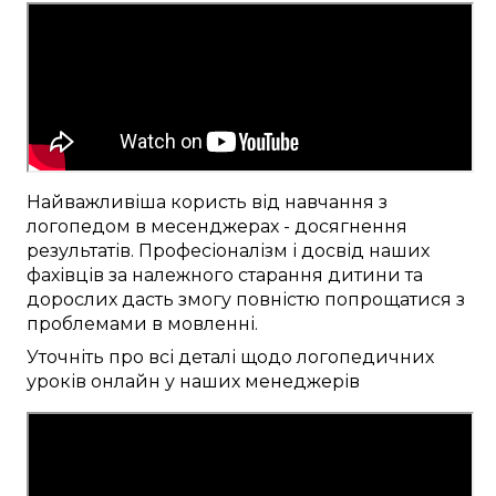
Найважливіша
користь від
навчання
з
логопедом
в месенджерах
-
досягнення
результатів
.
Професіоналізм
і досвід наших
фахівців
за
належного
старання
дитини та
дорослих
дасть змогу
повністю
попрощатися
з
проблемами в мовленні
.
Уточніть
про
всі
деталі
щодо логопедичних
уроків
онлайн
у наших
менеджерів