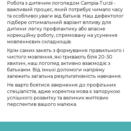
Робота
з дитячим логопедом
Campia-Turzii
-
важливий
процес,
який потребує
чимало часу
та
особливої
уваги
від
батьків. Наш
дефектолог
підбере
оптимальний
варіант
впливу для
дитини:
легку
профілактику
або
власне
корекційну
роботу
,
спрямовану
на
усунення
мовленнєвих складнощів
.
Крім
самих
занять
з
формування
правильного
і
чистого
мовлення,
які тривають
біля
20-30
хвилин,
наш логопед
активно
взаємодіє
з
батьками. Від їхньої
допомоги
напряму
залежить
загальна
результативність
навчання
.
Не
варто
боятися
звернення до
профільних
спеціалістів
,
адже
коректна
мова
є
запорукою
успішного
розвитку та
великих життєвих
перспектив
вашого малюка
.