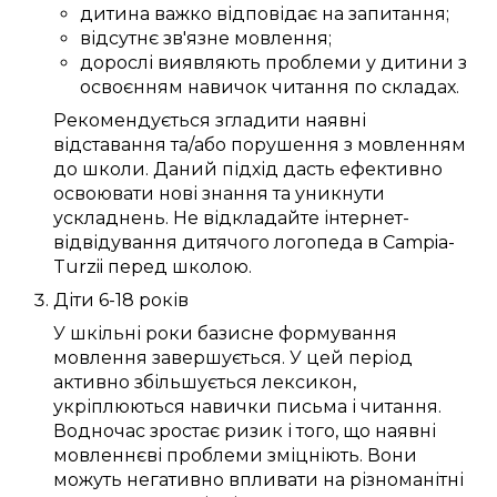
дитина
важко
відповідає
на запитання;
відсутнє
зв'язне
мовлення;
дорослі
виявляють
проблеми
у дитини з
освоєнням навичок читання
по складах
.
Рекомендується
згладити
наявні
відставання та/або
порушення
з мовленням
до
школи
.
Даний
підхід
дасть
ефективно
освоювати
нові знання
та
уникнути
ускладнень
. Не відкладайте
інтернет-
відвідування дитячого логопеда в Campia-
Turzii
перед школою.
Діти 6-18 років
У шкільні роки
базисне
формування
мовлення
завершується
. У
цей
період
активно
збільшується
лексикон
,
укріплюються
навички
письма
і читання.
Водночас
зростає
ризик
і того, що
наявні
мовленнєві проблеми
зміцніють
. Вони
можуть
негативно
впливати
на
різноманітні