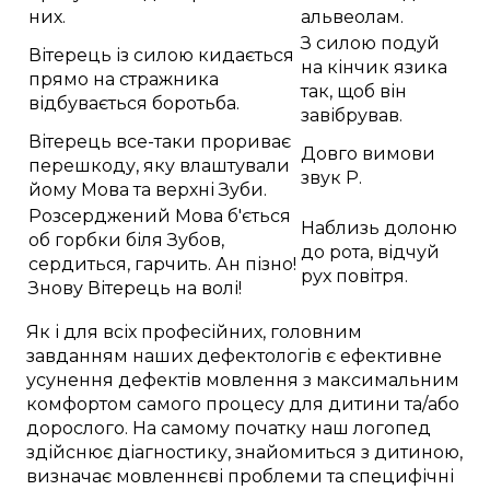
них.
альвеолам.
З силою подуй
Вітерець із силою кидається
на кінчик язика
прямо на стражника
так, щоб він
відбувається боротьба.
завібрував.
Вітерець все-таки прориває
Довго вимови
перешкоду, яку влаштували
звук Р.
йому Мова та верхні Зуби.
Розсерджений Мова б'ється
Наблизь долоню
об горбки біля Зубов,
до рота, відчуй
сердиться, гарчить. Ан пізно!
рух повітря.
Знову Вітерець на волі!
Як і для
всіх професійних
,
головним
завданням наших дефектологів
є
ефективне
усунення
дефектів мовлення
з
максимальним
комфортом
самого процесу
для
дитини
та/або
дорослого.
На самому початку
наш логопед
здійснює
діагностику
,
знайомиться з дитиною
,
визначає
мовленнєві проблеми
та
специфічні