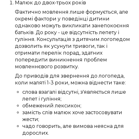
Малюк
до
двох-трьох років
Фактично
мовлення
лише
формується
, але
окремі
фактори
у
поведінці дитини
однаково
можуть
викликати занепокоєння
батьків
. До
року
- це відсутність
лепету
і
гуління.
Консультація
з
дитячим логопедом
дозволить
як усунути
тривоги
, так і
отримати
перелік
порад
, здатних
попередити
виникнення
проблем
мовленнєвого розвитку
.
До
приводів
для звернення до
логопеда
,
коли
маляті
1-3 роки
,
можна
віднести таке:
слова
взагалі
відсутні,
з'являється
лише
лепет
і гуління;
обмежений
лексикон
;
замість
слів
малюк
хоче
застосовувати
жести;
чадо
говорить
, але вимова
неясна
для
дорослих
.