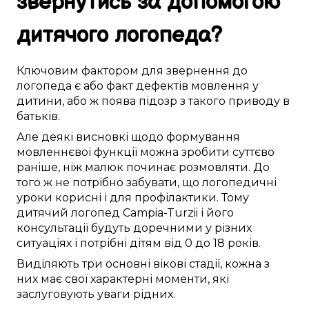
звернутись за
допомогою
дитячого логопеда
?
Ключовим
фактором
для звернення до
логопеда
є
або
факт
дефектів мовлення
у
дитини
, або ж поява
підозр
з
такого
приводу в
батьків
.
Але
деякі
висновкі
щодо
формування
мовленнєвої функції
можна
зробити
суттєво
раніше, ніж
малюк
починає
розмовляти
.
До
того ж
не
потрібно
забувати, що логопедичні
уроки
корисні
і
для профілактики
.
Тому
дитячий логопед
Campia-Turzii
і його
консультації
будуть доречними
у різних
ситуаціях і
потрібні
дітям
від 0 до 18 років
.
Виділяють
три
основні
вікові
стадії
, кожна з
них
має
свої
характерні
моменти
, які
заслуговують
уваги
рідних
.