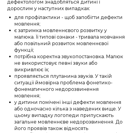
дефектологом
знадобляться
дитині
і
дорослим у
наступних
випадках:
для профілактики
-
щоб
запобігти
дефекти
мовлення
;
є
затримка
мовленнєвого розвитку
у
малюка
. Її
типові
ознаки
-
тривала
мовчання
або
повільний
розвиток
мовленнєвої
функції
;
потрібна
коректна
звукопостановка
.
Малюк
не
використовує
певні
звуки
або
викривлює
їх;
проявляється
плутанина
звуків
. У
такій
ситуації
ймовірна
проблема фонетико-
фонематичного
недорозвинення
мовлення
;
у
дитини
помічені
інші
дефекти
мовлення
або
одночасно
кілька з
наведених
вище. У
цьому
випадку
логопеди
припускають
загальне
мовленнєве недорозвинення
. До
його
проявів
також відносять