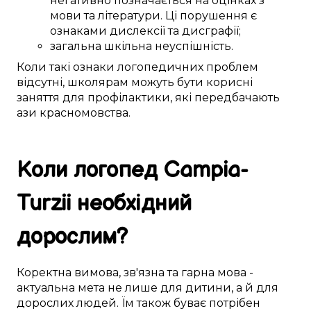
негативно
позначається
на
оцінках
з
мови та літератури
.
Ці
порушення
є
ознаками
дислексії та дисграфії;
загальна
шкільна неуспішність
.
Коли
такі
ознаки логопедичних
проблем
відсутні,
школярам
можуть бути
корисні
заняття для профілактики
, які
передбачають
ази
красномовства
.
Коли логопед
Campia-
Turzii
необхідний
дорослим
?
Коректна
вимова
,
зв'язна
та гарна мова -
актуальна
мета не лише для
дитини
, а й для
дорослих
людей. Їм
також
буває
потрібен