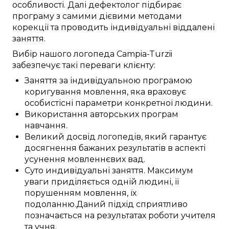
особливості
.
Далі
дефектолог
підбирає
програму з
самими
дієвими
методами
корекції
та проводить
індивідуальні
віддалені
заняття
.
Вибір нашого логопеда
Campia-Turzii
забезпечує
такі
переваги
клієнту:
Заняття
за
індивідуальною
програмою
коригування
мовлення,
яка враховує
особистісні
параметри
конкретної
людини
.
Використання
авторських
програм
навчання
.
Великий
досвід
логопедів
, який
гарантує
досягнення
бажаних
результатів
в аспекті
усунення
мовленнєвих вад
.
Суто
индивідуальні
заняття
.
Максимум
уваги
приділяється
одній
людині, її
порушенням
мовлення, їх
подоланню
.
Даний
підхід
сприятливо
позначається
на
результатах
роботи
учителя
та
учня
.