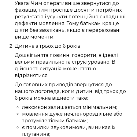
Увага!
Чим
оперативніше
звернутися до
фахівців
, тим
простіше
досягти
потрібних
результатів і
усунути
потенційно
складніші
дефекти мовлення
.
Тому
батькам
краще
діяти
без зволікань
, якщо
є
перераховані
вище
моменти
.
Дитина
з трьох
до
6
років
Дошкільнята
повинні
говорити
, в ідеалі
вельми
правильно
та
структуровано
.
В
дійсності
ситуація
може
істотно
відрізнятися.
До
головних
приводів
звернутися до
нашого
логопеда
, коли дитині
від трьох
до
6
років
можна
віднести таке:
лексикон
залишається
мінімальним
;
мовлення
дуже
нечленороздільне
або
зрозуміле
тільки
батькам
;
є
помилки
звуковимови
,
виникає
їх
плутанина
;