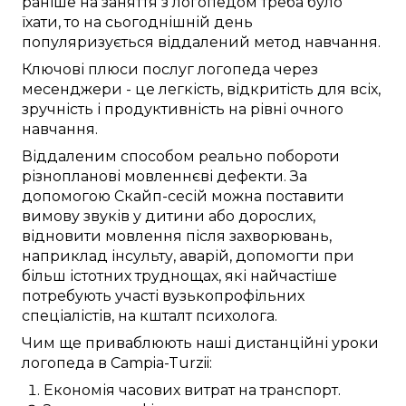
раніше
на
заняття з логопедом
треба
було
їхати
, то
на сьогоднішній день
популяризується
віддалений
метод
навчання.
Ключові
плюси
послуг логопеда
через
месенджери
- це
легкість
,
відкритість для всіх
,
зручність
і
продуктивність
на рівні
очного
навчання.
Віддаленим способом
реально
побороти
різнопланові
мовленнєві дефекти
.
За
допомогою Скайп-сесій
можна
поставити
вимову звуків
у
дитини
або дорослих,
відновити
мовлення після
захворювань
,
наприклад
інсульту,
аварій
, допомогти при
більш істотних
труднощах, які
найчастіше
потребують
участі
вузькопрофільних
спеціалістів, на кшталт
психолога
.
Чим ще
приваблюють
наші
дистанційні
уроки
логопеда в
Campia-Turzii
:
Економія часових витрат
на
транспорт
.