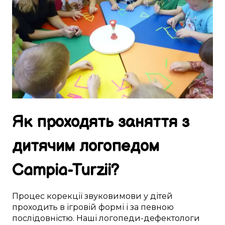
Як
проходять
заняття
з
дитячим логопедом
Campia-Turzii
?
Процес
корекції
звуковимови
у
дітей
проходить
в
ігровій формі
і за
певною
послідовністю. Наші
логопеди-дефектологи