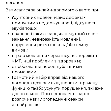
логопед
.
Записатися
за онлайн-допомогою
варто
при:
ґрунтовних
мовленнєвих дефектах
,
припустимо
недорікуватості,
відсутності
звуків тощо;
наявності
таких скарг, як
нечутний
голос,
заїкання,
невиразність
мовленні,
порушення
ритмічності
та/або
темпу
вимови;
втрата
мовлення
через інсульт
, пережиті
ЧМТ
,
інші
проблеми
зі здоров'ям;
є
побоювання
перед
публічними
промовами
.
Грамотний
набір
вправ
від нашого
логопеда
дозволить
відновити
втрачену
функцію
та/або
усунути
порушення, які вже
давно
наявні
.
При відновленні
варто
розпочинати логопедичні
сеанси
якнайраніше
.