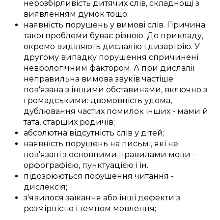
нерозбірливість
дитячих слів
,
складнощі
з
виявленням
думок тощо;
наявність
порушень
у
вимові слів
.
Причина
такої
проблеми
буває
різною
.
До прикладу,
окремо
виділяють
дислалію і дизартрію.
У
другому
випадку
порушення
спричинені
неврологічним фактором
. А при дислалії
неправильна
вимова звуків
частіше
пов'язана з
іншими
обставинами, включно з
громадськими
:
двомовність
удома
,
дублювання
частих
помилок
інших -
мами й
тата
,
старших родичів
;
абсолютна
відсутність
слів
у
дітей
;
наявність
порушень
на письмі
, які не
пов'язані
з
основними
правилами мови -
орфографією
, пунктуацією і
ін.
;
підозрюються
порушення
читання -
дислексія;
з'явилося
заїкання
або
інші
дефекти
з
розмірністю
і
темпом
мовлення
;