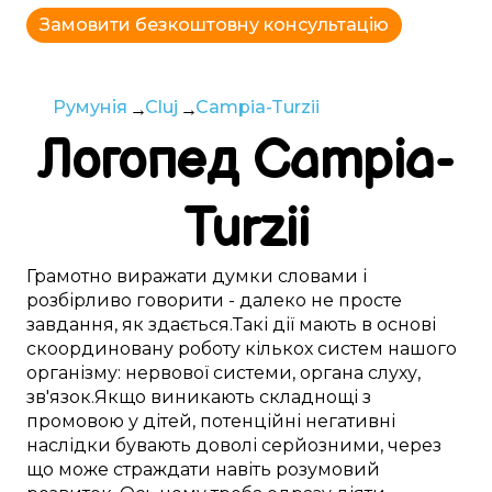
Замовити безкоштовну консультацію
Румунія
Cluj
Campia-Turzii
Логопед
Campia-
Turzii
Грамотно
виражати думки
словами
і
розбірливо
говорити -
далеко
не
просте
завдання,
як здається
.
Такі
дії
мають в основі
скоординовану
роботу
кількох
систем
нашого
організму:
нервової системи
,
органа слуху
,
зв'язок
.
Якщо
виникають
складнощі
з
промовою
у
дітей
,
потенційні
негативні
наслідки бувають
доволі
серйозними, через
що
може
страждати
навіть розумовий