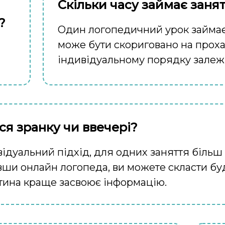
Скільки часу займає заня
?
Один логопедичний урок займає
може бути скориговано на проха
індивідуальному порядку залежн
ся зранку чи ввечері?
ідуальний підхід, для одних заняття більш
вши онлайн логопеда, ви можете скласти будь
дитина краще засвоює інформацію.