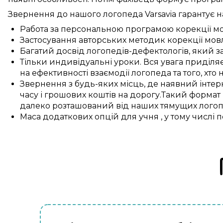
Звернення до нашого логопеда
Varsavia
гарантує
н
Работа
за
персональною
програмою
корекції
мо
Застосування
авторських
методик
корекції мо
Багатий
досвід
логопедів-дефектологів
, який
з
Тільки
индивідуальні
уроки
.
Вся увага
приділя
на
ефективності
взаємодії
логопеда
та
того, хто
Звернення
з
будь-яких місць
, де
наявний
інтер
часу і
грошових коштів
на
дорогу
.
Такий
формат
далеко розташований
від наших
тямущих
логоп
Маса
додаткових
опцій
для
учня
,
у тому числі
п