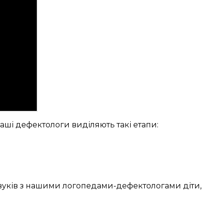
Наші
дефектологи
виділяють
такі
етапи:
уків
з нашими
логопедами-дефектологами
діти,