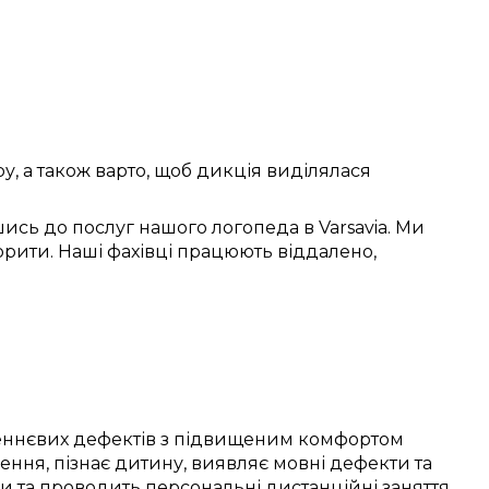
ру
, а також
варто
, щоб
дикція виділялася
ись до послуг
нашого логопеда в
Varsavia
. Ми
орити
. Наші
фахівці
працюють
віддалено
,
ннєвих дефектів
з
підвищеним
комфортом
ження
,
пізнає дитину
,
виявляє
мовні дефекти
та
ми
та проводить
персональні
дистанційні заняття
.