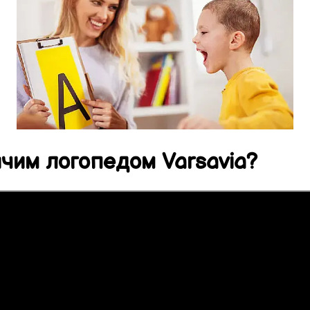
ячим логопедом
Varsavia
?