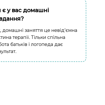
 є у вас домашні
вдання?
к, домашні заняття це невід'ємна
тина терапії. Тільки спільна
ота батьків і логопеда дає
ультат.