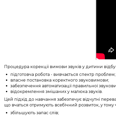
Процедура
корекції
вимови звуків
у
дитини
відбу
підготовча робота
-
вивчається
спектр
проблем
;
власне
постановка
коректного
звуковимови
;
забезпечення
автоматизації
правильної
звуков
відокремлення
змішаних у малюка
звуків.
Цей
підхід до
навчання
забезпечує
відчутні
перев
що вчаться
отримують
всебічний
розвиток, у тому 
збільшують
запас слів
;