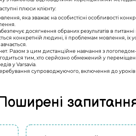
аступні
плюси
клієнту:
влення,
яка зважає на
особистісні
особливості
конкр
влення
.
абезпечує
досягнення
обраних
результатів
в питанні
ється
конкретній
людині, її
проблемам
мовлення, їх
у
 навчається
.
нет.
Разом з цим
дистанційне
навчання з
логопедом
годиться
тим, хто
серйозно
обмежений у
переміщен
едів у
Varsavia
.
еребування
супроводжуючого,
включення
до
уроків
Поширені запитанн