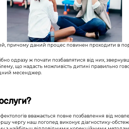
ей
, причому
даний
процес повинен проходити
в по
ібно
одразу ж
почати
позбавлятися від
них,
звернувш
блему
, що
надасть можливість
дитині
правильно гов
ідний
месенджер.
ослуги
?
фектологів
вважається
повне
позбавлення від
мовле
ершу чергу
наш логопед
виконує
діагностику-обсте
му з
найбільш
відповідними
корекційними метода