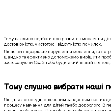
Тому
важливо
подбати про
розвиток
мовлення
діт
достовірністю
, чистотою і
відсутністю помилок
.
Якщо ви
підозрюєте
порушення мовлення
, то
потр
швидко
та
ефективно
допоможемо
вирішити про
застосовуючи
Скайп
або будь-який інший
відпов
Тому
слушно
вибрати
наші п
Як і для
логопедів
,
ключовим
завданням наших де
процесу навчання
для
дітей
та/або дорослого.
В п
наявні особливості
.
Потім
фахівець
формує
програ