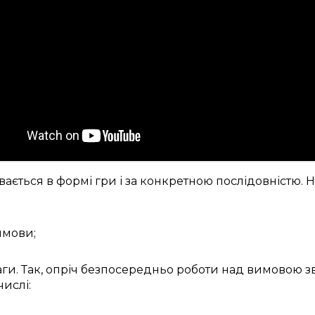
вається
в
формі гри
і за
конкретною
послідовністю. 
имови
;
аги
. Так,
опріч
безпосередньо
роботи над
вимовою зв
числі: