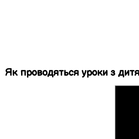
Як
проводяться
уроки
з дит