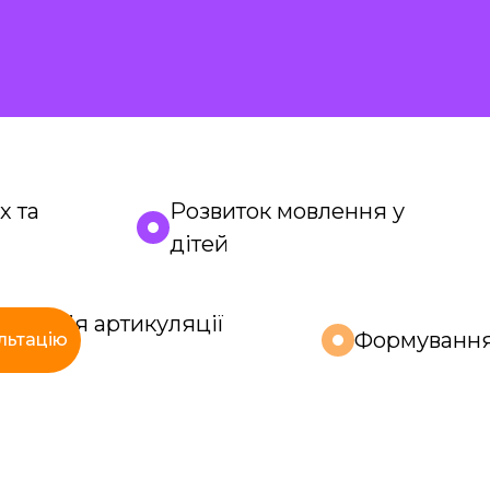
х та
Розвиток мовлення у
дітей
орекція артикуляції
Формуванн
льтацію
вуків