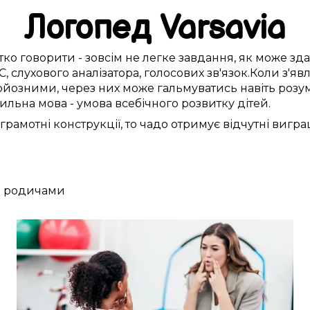
Логопед
Varsavia
ітко
говорити -
зовсім
не
легке
завдання,
як може зд
С
,
слухового аналізатора
,
голосових зв'язок
.
Коли
з'яв
рйозними, через
них
може
гальмуватись
навіть розу
ильна
мова -
умова
всебічного
розвитку
дітей
.
грамотні
конструкції, то чадо
отримує
відчутні
вигра
та родичами