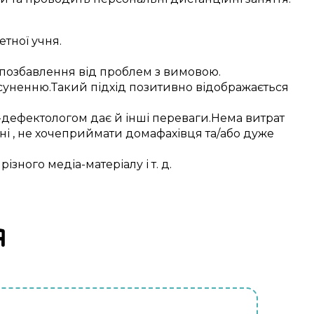
етної
учня
.
позбавлення від
проблем з вимовою
.
суненню
.
Такий
підхід
позитивно
відображається
-дефектологом
дає
й інші
переваги
.
Нема витрат
ні
, не
хоче
приймати дома
фахівця
та/або
дуже
різного
медіа-матеріалу
і т. д.
я