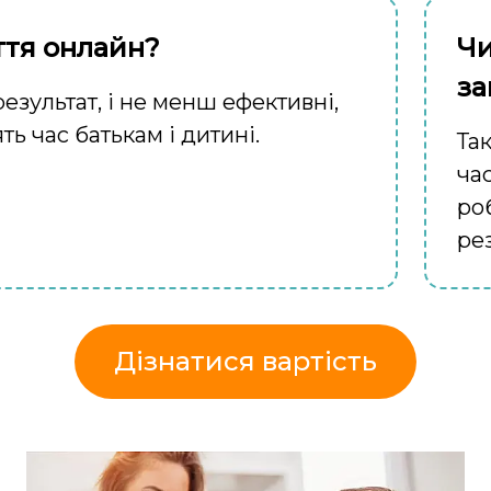
ття онлайн?
Чи
за
зультат, і не менш ефективні,
ть час батькам і дитині.
Та
час
роб
рез
Дізнатися вартість