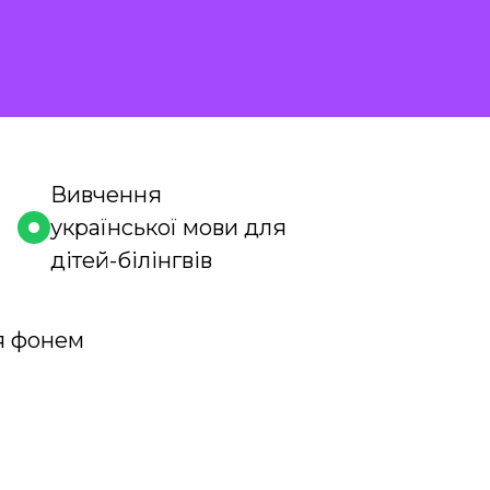
Вивчення
української мови для
дітей-білінгвів
я фонем