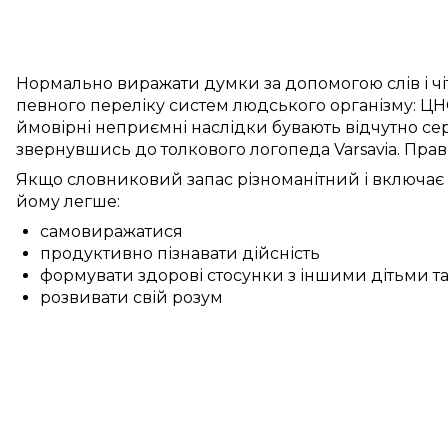
Нормально
виражати думки
за допомогою слів
і
ч
певного переліку
систем
людського
організму:
ЦН
ймовірні
неприємні
наслідки бувають
відчутно
се
звернувшись до
толкового
логопеда
Varsavia
.
Прав
Якщо
словниковий запас
різноманітний
і
включає
йому
легше:
самовиражатися
продуктивно пізнавати дійсність
формувати здорові стосунки з іншими дітьми 
розвивати свій розум