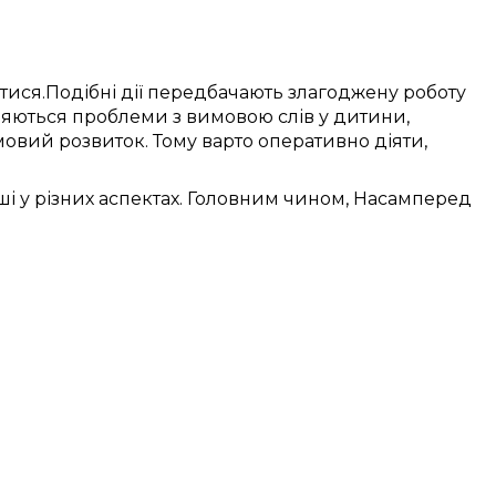
атися
.
Подібні
дії
передбачають
злагоджену
роботу
ляються
проблеми
з
вимовою слів
у
дитини
,
мовий розвиток.
Тому
варто
оперативно
діяти,
ші
у різних
аспектах.
Головним чином, Насамперед