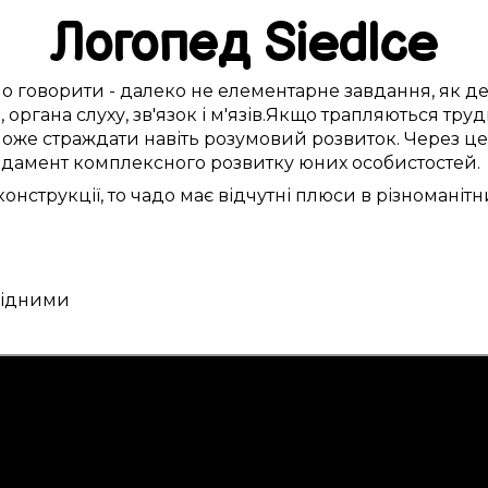
Логопед
Siedlce
но
говорити -
далеко
не
елементарне
завдання,
як д
и
,
органа слуху
,
зв'язок і м'язів
.
Якщо
трапляються
труд
оже
страждати
навіть розумовий розвиток.
Через це
дамент
комплексного
розвитку
юних особистостей
.
онструкції, то чадо
має
відчутні
плюси
в різноманітн
 рідними