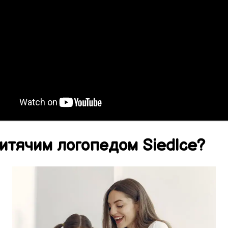
итячим логопедом
Siedlce
?