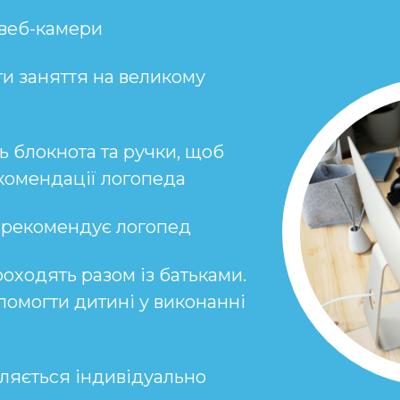
 веб-камери
ти заняття на великому
ь блокнота та ручки, щоб
комендації логопеда
і рекомендує логопед
оходять разом із батьками.
омогти дитині у виконанні
ляється індивідуально