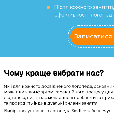
Після кожного заняття
ефективності, логопе
Записатися 
Чому
краще
вибрати
нас
?
Як і для
кожного досвідченого логопеда
,
основни
можливим
комфортом
корекційного процесу
для
людиною
,
визначає
мовленнєві проблеми
та
прих
та проводить
індивідуальні
онлайн заняття
.
Вибір послуг нашого логопеда
Siedlce
забезпечує