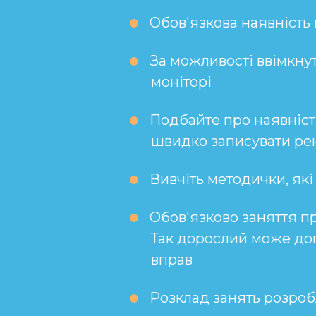
Обов'язкова наявність
За можливості ввімкну
моніторі
Подбайте про наявніст
швидко записувати ре
Вивчіть методички, як
Обов'язково заняття пр
Так дорослий може доп
вправ
Розклад занять розроб