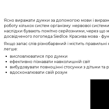
Ясно
виражати думки
за допомогою мови
і
вираз
роботу
кількох
систем
організму:
нервової систем
наслідки бувають
помітно
серйозними, через
що
м
досвідченого
логопеда
Siedlce
.
Красива
мова -
фун
Якщо
запас слів
різнобарвний
і
містить
правильні
к
легше:
висловлюватися про думки
ефективно пізнавати навколишній світ
вибудовувати повноцінні стосунки з дітьми та
вдосконалювати свій розум