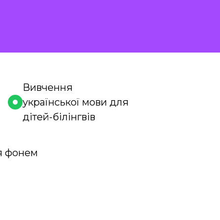
Вивчення
української мови для
дітей-білінгвів
я фонем