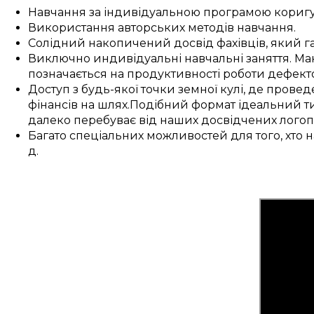
Навчання
за
індивідуальною
програмою
кориг
Використання
авторських
методів
навчання
.
Солідний накопичений
досвід
фахівців
, який
г
Виключно
индивідуальні
навчальні заняття
.
Мак
позначається
на
продуктивності
роботи
дефект
Доступ
з
будь-якої точки земної кулі
, де
провед
фінансів
на
шлях
.
Подібний
формат
ідеальний
ти
далеко перебуває
від наших
досвідчених
логоп
Багато
спеціальних
можливостей
для
того, хто 
д.