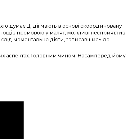
ехто думає
.
Ці
дії
мають в основі
скоординовану
нощі
з
промовою
у
малят
,
можливі
несприятливі
слід
моментально
діяти,
записавшись до
их
аспектах.
Головним чином, Насамперед
йому