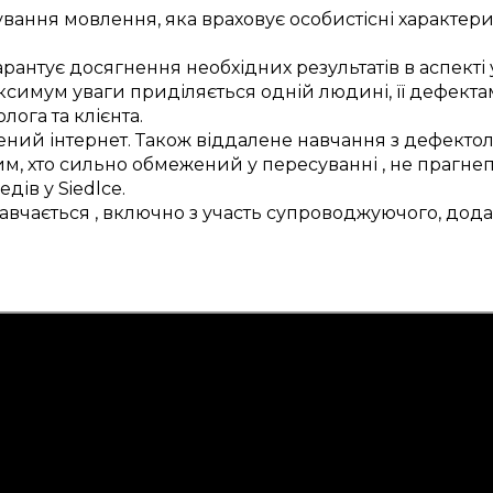
ування
мовлення,
яка враховує
особистісні
характер
арантує
досягнення
необхідних
результатів
в аспекті
симум уваги
приділяється
одній
людині, її
дефекта
олога
та
клієнта
.
ений
інтернет.
Також
віддалене
навчання з
дефекто
м, хто
сильно
обмежений у
пересуванні
, не
прагне
едів у
Siedlce
.
навчається
,
включно з
участь
супроводжуючого,
дода