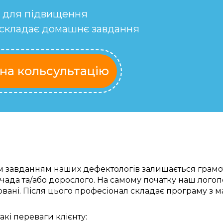
, для підвищення
д складає домашнє завдання
на кольсультацію
м
завданням наших дефектологів
залишається
грамо
чада
та/або дорослого.
На самому початку
наш лого
овані
.
Після цього
професіонал
складає
програму з
м
такі
переваги
клієнту: