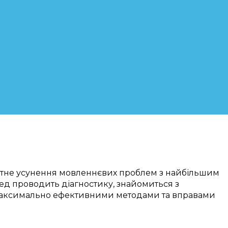
тне
усунення
мовленнєвих проблем
з
найбільшим
пед
проводить
діагностику
,
знайомиться з
аксимально
ефективними
методами та вправами