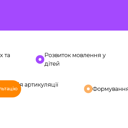
х та
Розвиток мовлення у
дітей
орекція артикуляції
Формуванн
льтацію
вуків