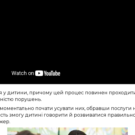
я
у дитини
, причому
цей
процес повинен проходит
тністю порушень
.
моментально
почати
усувати
них,
обравши послуги
н
сть змогу
дитині
говорити й розвиватися правильн
жер.