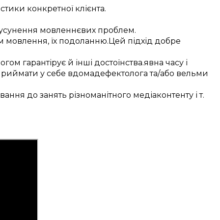
истики
конкретної
клієнта
.
усунення
мовленнєвих проблем
.
м
мовлення, їх
подоланню
.
Цей
підхід
добре
логом
гарантірує
й інші
достоїнства
.
явна
часу і
приймати у себе вдома
дефектолога
та/або
вельми
вання
до
занять
різноманітного
медіаконтенту
і т.