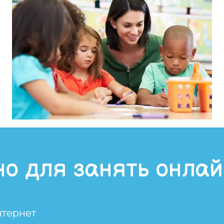
но для занять онла
нтернет