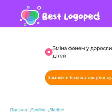
Зміна фонем у доросли
дітей
К
Замовити безкоштовну консу
з
Польша
Siedlce
Siedlce