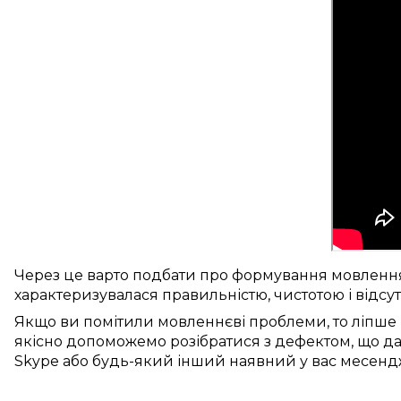
Через це
варто
подбати про
формування
мовленн
характеризувалася
правильністю
, чистотою і
відсу
Якщо ви
помітили
мовленнєві проблеми
, то
ліпше
якісно
допоможемо
розібратися з дефектом
, що
да
Skype
або будь-який інший
наявний у вас
месенд