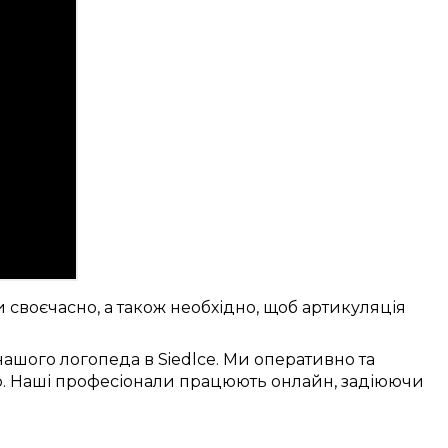
и
своєчасно
, а також
необхідно
, щоб
артикуляція
ашого логопеда в
Siedlce
. Ми
оперативно
та
о
. Наші
професіонали
працюють
онлайн
,
задіюючи