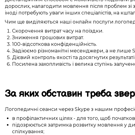
дорослих,
налагодити
мовлення після
проблем зі 
іноді
потребують
уваги
інших
спеціалістів, на кшта
Чим ще
виділяються
наші
онлайн
послуги
логопе
Скорочення витрат часу
на
поїздки
.
Зниження
грошових
витрат.
100-відсоткова
конфіденційність.
Задіюємо
різноманітні
месенджери, а не лише
Дієвий
контроль якості та
досягнутих
результаті
Посилена
захопливість і велика
ступінь залучен
За яких обставин
треба
звер
Логопедичні
сеанси
через Skype
з нашим
профес
в профілактичних цілях
-
для того, щоб
початков
підозрюється
затримка
розвитку мовлення
у
ди
спілкування
;