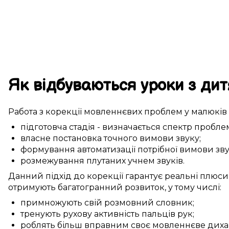
Як
відбуваються
уроки
з дит
Работа з
корекції
мовленнєвих проблем
у
малюків
підготовча стадія
-
визначається
спектр
пробле
власне
постановка
точного
вимови звуку
;
формування
автоматизації
потрібної
вимови зву
розмежування
плутаних учнем
звуків.
Данний
підхід до
корекції
гарантує
реальні
плюси
отримують
багатогранний
розвиток, у тому числі:
примножують
свій розмовний словник
;
тренують
рухову активність
пальців рук
;
роблять більш вправним
своє мовленнєве диха