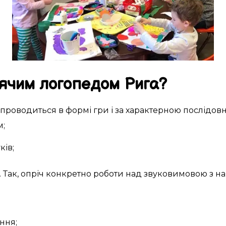
ячим логопедом
Рига
?
проводиться
в
формі гри
і за
характерною
послідовн
м
;
ків
;
. Так,
опріч
конкретно
роботи над
звуковимовою
з н
ння;