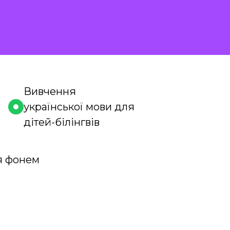
Вивчення
української мови для
дітей-білінгвів
я фонем