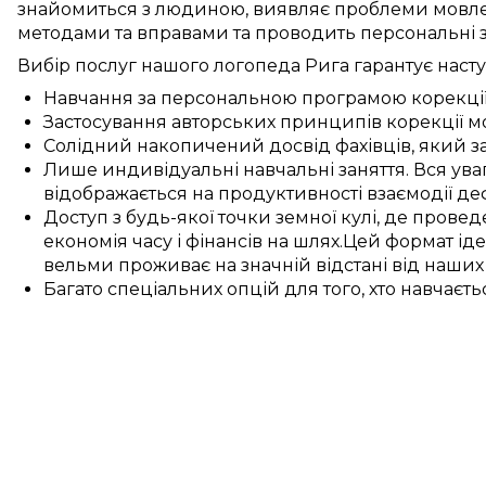
знайомиться з людиною
,
виявляє
проблеми мовл
методами та вправами
та проводить
персональні
Вибір послуг нашого логопеда
Рига
гарантує
насту
Навчання
за
персональною
програмою
корекці
Застосування
авторських
принципів
корекції 
Солідний накопичений
досвід
фахівців
, який
з
Лише
индивідуальні
навчальні заняття
.
Вся ува
відображається
на
продуктивності
взаємодії
де
Доступ
з
будь-якої точки земної кулі
, де
провед
економія
часу і
фінансів
на
шлях
.
Цей
формат
ід
вельми
проживає на значній відстані
від наши
Багато
спеціальних
опцій
для
того, хто навчаєть