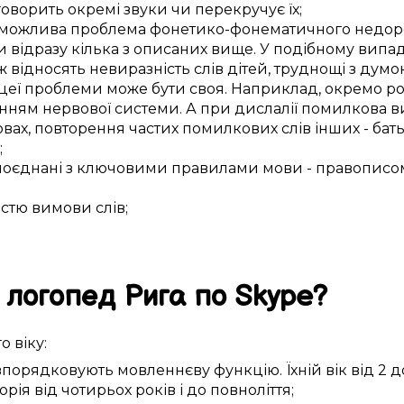
говорить
окремі
звуки
чи
перекручує
їх;
можлива
проблема фонетико-фонематичного
недор
и
відразу
кілька з
описаних
вище. У
подібному
випа
ж відносять
невиразність
слів дітей
,
труднощі
з
думок
цеї
проблеми
може бути
своя
.
Наприклад,
окремо
р
нням нервової системи
. А при дислалії
помилкова
в
овах
,
повторення
частих
помилкових слів
інших -
бать
;
поєднані
з
ключовими
правилами мови -
правописо
істю
вимови слів
;
логопед
Рига
по Skype
?
го
віку:
впорядковують
мовленнєву функцію
. Їхній вік
від 2 д
орія
від чотирьох років і до повноліття
;