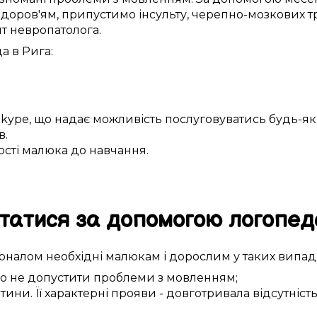
здоров'ям
,
припустимо
інсульту,
черепно-мозкових т
лт
невропатолога
.
да в
Рига
:
Skype
, що
надає можливість
послуговуватись будь-
в.
ості
малюка
до
навчання
.
татися за
допомогою
логопед
іоналом
необхідні
малюкам
і дорослим у
таких
випадк
о не допустити
проблеми з мовленням
;
тини
. Її
характерні
прояви
-
довготривала
відсутніст