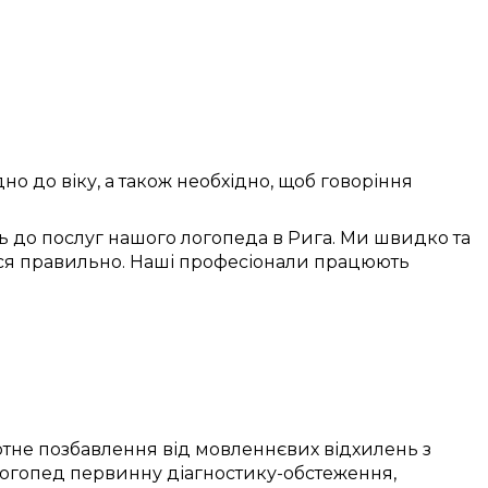
дно до віку
, а також
необхідно
, щоб
говоріння
 до послуг
нашого логопеда в
Рига
. Ми
швидко
та
ся правильно
. Наші
професіонали
працюють
отне
позбавлення від
мовленнєвих відхилень
з
огопед
первинну
діагностику-обстеження
,