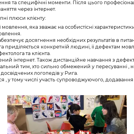
ення
та
специфічні моменти
.
Після цього
професіона
заняття через інтернет
.
пні
плюси
клієнту:
ї
мовлення,
яка зважає на
особистісні
характеристик
мовлення
.
абезпечує
досягнення
необхідних
результатів
в пита
га
приділяється
конкретній
людині, її
дефектам
мовл
фектолога
та
клієнта
.
ений
інтернет.
Також
дистанційне
навчання з
дефек
еальний
тим, хто
сильно
обмежений у
пересуванні
, 
х
досвідчених
логопедів у
Рига
.
ся
,
у тому числі
участь
супроводжуючого,
додавання