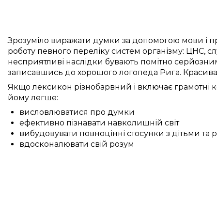
Зрозуміло
виражати думки
за допомогою мови
і
п
роботу
певного переліку
систем
організму:
ЦНС
,
сл
несприятливі
наслідки бувають
помітно
серйозним
записавшись до
хорошого
логопеда
Рига
.
Красив
Якщо
лексикон
різнобарвний
і
включає
грамотні
к
йому
легше:
висловлюватися про думки
ефективно пізнавати навколишній світ
вибудовувати повноцінні стосунки з дітьми та
вдосконалювати свій розум