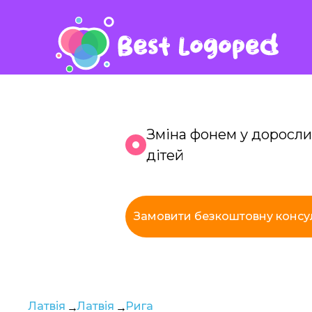
Зміна фонем у доросли
дітей
К
Замовити безкоштовну консу
з
Латвія
Латвія
Рига