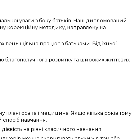
альної
уваги
з боку
батьків. Наш
дипломований
ну
корекційну
методику
,
направлену
на
ахівець
щільно
працює
з батьками. Від їхньої
ою
благополучного
розвитку та
широких життєвих
му
плані
освіта
і медицина. Якщо
кілька років тому
й
спосіб
навчання.
і
дієвість
на рівні
класичного
навчання.
нджерів
можна
скоригувати
звуки
у
дітей
або