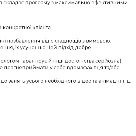
л
складає
програму з
максимально
ефективними
и
конкретної
клієнта
.
нні
позбавлення від
складнощів з вимовою
.
ення, їх
усуненню
.
Цей
підхід
добре
тологом
гарантірує
й інші
достоїнства
.
серйозна)
не
прагне
приймати у себе вдома
фахівця
та/або
до
занять
усього необхідного
відео та анімації
і т. д.