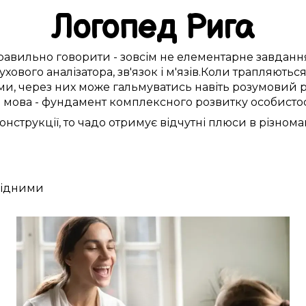
Логопед
Рига
равильно
говорити -
зовсім
не
елементарне
завданн
ухового аналізатора
,
зв'язок і м'язів
.
Коли
трапляютьс
и, через
них
може
гальмуватись
навіть розумовий 
а
мова -
фундамент
комплексного
розвитку
особисто
онструкції, то чадо
отримує
відчутні
плюси
в різнома
 рідними