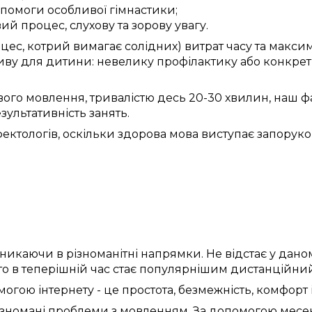
опомоги
особливої
гімнастики;
ий процес
, слухову та зорову
увагу
.
цес,
котрий вимагає
солідних) витрат часу
та
максим
ву для дитини:
невелику
профілактику
або
конкрет
вого
мовлення,
тривалістю
десь
20-30 хвилин,
наш ф
зультативність
занять
.
ектологів
,
оскільки
здорова
мова
виступає
запорук
никаючи в
різноманітні
напрямки
. Не
відстає
у
дано
 то
в теперішній час
стає популярнішим
дистанційни
могою інтернету
- це
простота
,
безмежність
,
комфорт
ізномані
проблеми з мовленням
.
За допомогою месе