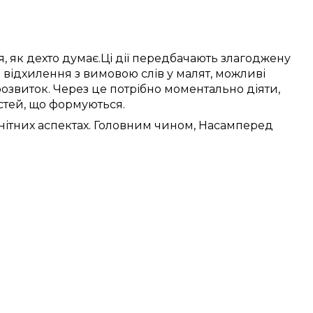
я,
як дехто думає
.
Ці
дії
передбачають
злагоджену
я
відхилення
з
вимовою слів
у
малят
,
можливі
розвиток.
Через це
потрібно
моментально
діяти,
стей, що формуються
.
нітних
аспектах.
Головним чином, Насамперед