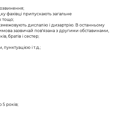
озвинення
;
дку
фахівці
припускають загальне
 тощо;
озмежовують
дислалію і дизартрію.
В останньому
имова
зазвичай
пов'язана з
другими
обставинами,
ків
,
братів і сестер
;
м
, пунктуацією і
т.д.
;
о 5
років;