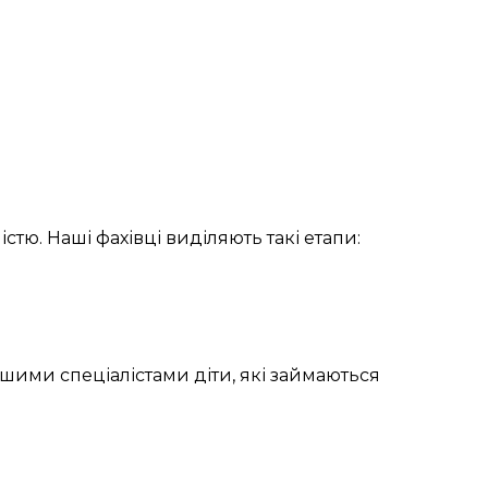
істю. Наші
фахівці
виділяють
такі
етапи:
ашими
спеціалістами
діти, які займаються