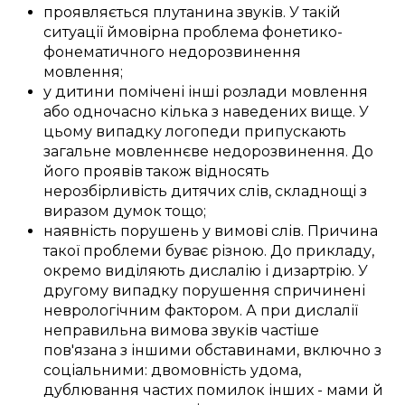
проявляється
плутанина
звуків
. У
такій
ситуації
ймовірна
проблема фонетико-
фонематичного
недорозвинення
мовлення
;
у
дитини
помічені
інші
розлади
мовлення
або
одночасно
кілька з
наведених
вище. У
цьому
випадку
логопеди
припускають
загальне
мовленнєве недорозвинення
. До
його
проявів
також відносять
нерозбірливість
дитячих слів
,
складнощі
з
виразом
думок тощо;
наявність
порушень
у
вимові слів
.
Причина
такої
проблеми
буває
різною
.
До прикладу,
окремо
виділяють
дислалію і дизартрію.
У
другому
випадку
порушення
спричинені
неврологічним фактором
. А при дислалії
неправильна
вимова звуків
частіше
пов'язана з
іншими
обставинами, включно з
соціальними
:
двомовність
удома
,
дублювання
частих
помилок
інших -
мами й