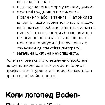
шепелявістю та
ін.
;
підлітку
нелегко
формулювати
думки;
є
суттєві
труднощі
з
письмовим
мовленням
або
читанням.
Наприклад,
школяр
надто
повільно читає,
вигадує
кінцівки
слів
,
робить
дивні
помилки
на
письмі
:
втрачає
літери або склади, що
негативно
позначається
на
оцінках
з
мови та літератури
.
Ці
порушення
є
ознаками
дислексії та дисграфії;
загальна
шкільна неуспішність
.
Коли
такі
ознаки логопедичних
проблем
відсутні,
школярам
можуть бути
корисні
профілактичні уроки
, які
передбачають
ази
ораторської майстерності
.
Коли логопед
Baden-