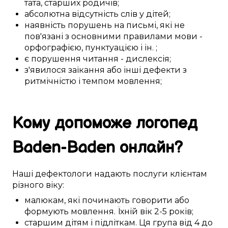
тата
,
старших родичів
;
абсолютна
відсутність
слів
у
дітей
;
наявність
порушень
на письмі
, які не
пов'язані
з
основними
правилами мови -
орфографією
, пунктуацією і
ін.
;
є
порушення
читання - дислексія;
з'явилося
заїкання
або
інші
дефекти
з
ритмічністю
і
темпом
мовлення
;
Кому
допоможе
логопед
Baden-Baden
онлайн
?
Наші
дефектологи
надають послуги
клієнтам
різного
віку:
малюкам
,
які починають
говорити або
формують
мовлення
. Їхній вік
2-5
років;
старшим дітям
і
підліткам
. Ця
група
від 4 до