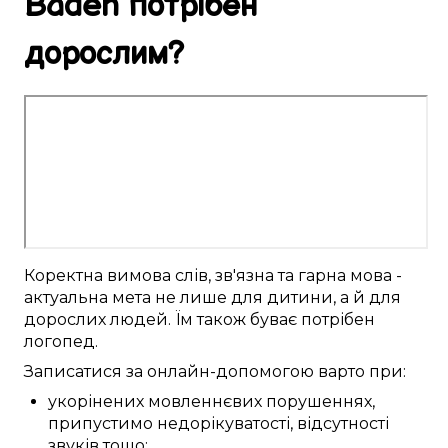
Baden
потрібен
дорослим
?
Коректна
вимова слів
,
зв'язна
та гарна мова -
актуальна
мета не лише для
дитини
, а й для
дорослих
людей. Їм
також
буває
потрібен
логопед
.
Записатися
за онлайн-допомогою
варто
при:
укорінених
мовленнєвих порушеннях
,
припустимо
недорікуватості,
відсутності
звуків тощо;