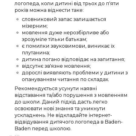
логопеда
, коли дитині
від трьох
до
п'яти
років
можна
віднести таке:
словниковий запас
залишається
мізерним
;
мовлення
дуже
нерозбірливе
або
зрозуміле
тільки
батькам
;
є
помилки
звуковимови
,
виникає
їх
плутанина
;
дитина
погано
відповідає
на запитання;
відсутнє
зв'язне
мовлення;
дорослі
виявляють
проблеми
у дитини з
опануванням читання
по складах
.
Рекомендується
усунути
наявні
відставання та/або
порушення
з мовленням
до
школи
.
Даний
підхід
дасть
легко
освоювати
нові знання
та
уникнути
ускладнень
. Не відкладайте
інтернет-
відвідування дитячого логопеда в Baden-
Baden
перед школою.