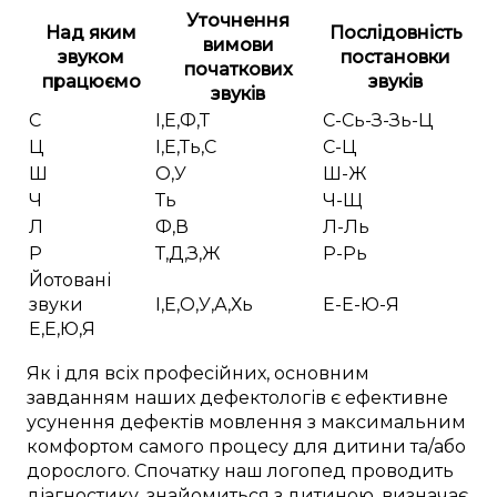
Уточнення
Над яким
Послідовність
вимови
звуком
постановки
початкових
працюємо
звуків
звуків
С
І,Е,Ф,Т
С-Сь-З-Зь-Ц
Ц
І,Е,Ть,С
С-Ц
Ш
О,У
Ш-Ж
Ч
Ть
Ч-Щ
Л
Ф,В
Л-Ль
Р
Т,Д,З,Ж
Р-Рь
Йотовані
звуки
І,Е,О,У,А,Хь
Е-Е-Ю-Я
Е,Е,Ю,Я
Як і для
всіх професійних
,
основним
завданням наших дефектологів
є
ефективне
усунення
дефектів мовлення
з
максимальним
комфортом
самого процесу
для
дитини
та/або
дорослого.
Спочатку
наш логопед
проводить
діагностику
,
знайомиться з дитиною
,
визначає