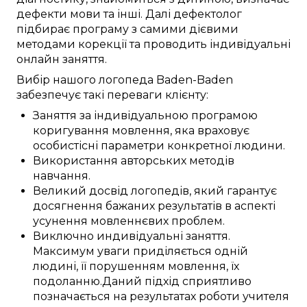
дефекти мови
та
інші
.
Далі
дефектолог
підбирає
програму з
самими
дієвими
методами корекції
та проводить
індивідуальні
онлайн заняття
.
Вибір нашого логопеда
Baden-Baden
забезпечує
такі
переваги
клієнту:
Заняття
за
індивідуальною
програмою
коригування
мовлення,
яка враховує
особистісні
параметри
конкретної
людини
.
Використання
авторських
методів
навчання
.
Великий
досвід
логопедів
, який
гарантує
досягнення
бажаних
результатів
в аспекті
усунення
мовленнєвих проблем
.
Виключно
индивідуальні
заняття
.
Максимум уваги
приділяється
одній
людині, її
порушенням
мовлення, їх
подоланню
.
Даний
підхід
сприятливо
позначається
на
результатах
роботи
учителя