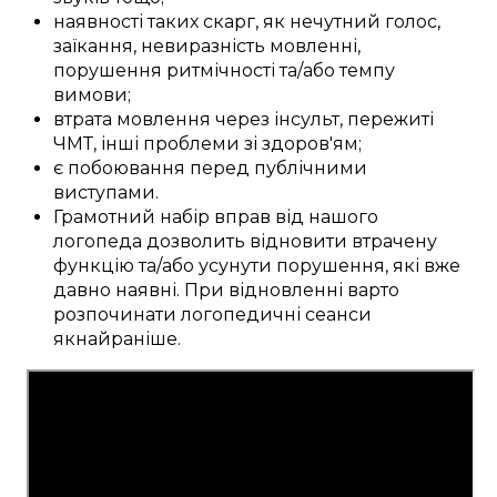
наявності
таких скарг, як
нечутний
голос,
заїкання,
невиразність
мовленні,
порушення
ритмічності
та/або
темпу
вимови;
втрата
мовлення
через інсульт
, пережиті
ЧМТ
,
інші
проблеми
зі здоров'ям;
є
побоювання
перед
публічними
виступами
.
Грамотний
набір
вправ
від нашого
логопеда
дозволить
відновити
втрачену
функцію
та/або
усунути
порушення, які вже
давно
наявні
.
При відновленні
варто
розпочинати логопедичні
сеанси
якнайраніше
.