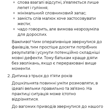
слова
взагалі
відсутні,
з'являється
лише
лепет
і гуління;
мінімальний
словниковий запас
;
замість
слів
малюк
хоче
застосовувати
жести;
чадо
говорить
, але вимова
незрозуміла
для
дорослих
.
Важливо!
Чим
оперативніше
звернутися до
фахівців
, тим
простіше
досягти
потрібних
результатів і
усунути
потенційно
складніші
мовні дефекти
.
Тому
батькам
краще
діяти
без зволікань
, якщо
є
перераховані
вище
моменти
.
Дитина
з трьох
до
п'яти
років
Дошкільнята
повинні
уміти розмовляти
, в
ідеалі
вельми
правильно
та
зв'язно
.
На
практиці
ситуація
може
істотно
відрізнятися.
До
вагомих
приводів
звернутися до нашого