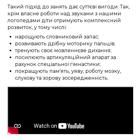
Такий
підхід до
занять
дає
суттєві
вигоди
. Так,
крім
власне
роботи над
звуками
з нашими
логопедами
діти
отримують
комплексний
розвиток, у тому числі:
нарощують
словниковий запас
;
розвивають
дрібну моторику
пальців
;
тренують
своє мовленнєве дихання;
посилюють
артикуляційний апарат
за
рахунок
спеціальної
гімнастики;
покращують
пам'ять,
уяву
,
роботу мозку
,
слухову та зорову
зосередженність
.