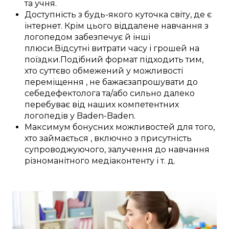
та
учня
.
Доступність
з
будь-якого куточка світу
, де
є
інтернет.
Крім цього
віддалене
навчання з
логопедом
забезпечує
й інші
плюси
.
Відсутні витрати
часу і
грошей
на
поїздки
.
Подібний
формат
підходить
тим,
хто
суттєво
обмежений у
можливості
переміщення
, не
бажає
запрошувати до
себе
дефектолога
та/або
сильно
далеко
перебуває
від наших
компетентних
логопедів у
Baden-Baden
.
Максимум
бонусних
можливостей
для
того,
хто займається
,
включно з
присутність
супроводжуючого,
залучення
до
навчання
різноманітного
медіаконтенту
і т. д.