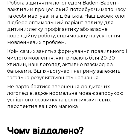
Робота
з дитячим логопедом
Baden-Baden
-
важливий
процес,
який потребує
чимало часу
та
особливої
уваги
від
батьків. Наш
дефектолог
підбере
оптимальний
варіант
впливу для
дитини:
легку
профілактику
або
власне
корекційну
роботу
,
спрямовану
на
усунення
мовленнєвих проблем
.
Крім
самих
занять
з
формування
правильного
і
чистого
мовлення,
які тривають
біля
20-30
хвилин,
наш логопед
активно
взаємодіє
з
батьками. Від їхньої
участі
напряму
залежить
загальна
результативність
навчання
.
Не
варто
боятися
звернення до
дитячих
логопедів
,
адже
нормальна
мова
є
запорукою
успішного
розвитку та
великих життєвих
перспектив
вашого малюка
.
Чому
віддалено
?