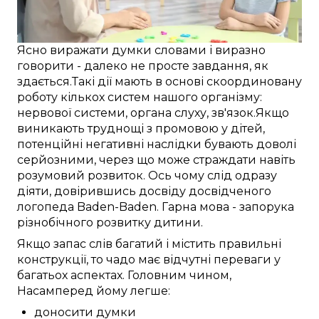
Ясно
виражати думки
словами
і
виразно
говорити -
далеко
не
просте
завдання,
як
здається
.
Такі
дії
мають в основі
скоординовану
роботу
кількох
систем
нашого
організму:
нервової системи
,
органа слуху
,
зв'язок
.
Якщо
виникають
труднощі
з
промовою
у
дітей
,
потенційні
негативні
наслідки бувають
доволі
серйозними, через
що
може
страждати
навіть
розумовий розвиток.
Ось чому
слід
одразу
діяти,
довірившись досвіду
досвідченого
логопеда
Baden-Baden
.
Гарна
мова -
запорука
різнобічного
розвитку
дитини
.
Якщо
запас слів
багатий
і
містить
правильні
конструкції, то чадо
має
відчутні
переваги
у
багатьох
аспектах.
Головним чином,
Насамперед
йому
легше:
доносити думки