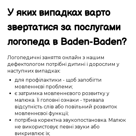
У яких випадках
варто
звертатися за
послугами
логопеда в
Baden-Baden
?
Логопедичні
заняття
онлайн
з нашим
дефектологом
потрібні
дитині
і дорослим у
наступних
випадках:
для профілактики
-
щоб
запобігти
мовленнєві проблеми
;
є
затримка
мовленнєвого розвитку
у
малюка
. Її
головні
ознаки
-
тривала
відсутність слів
або
повільний
розвиток
мовленнєвої функції
;
потрібна
коректна
звукопостановка
.
Малюк
не
використовує
певні
звуки
або
викривлює
їх;