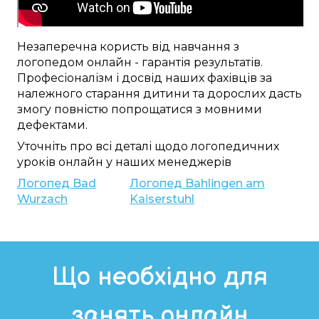
Незаперечна
користь від
навчання
з
логопедом
онлайн
-
гарантія результатів
.
Професіоналізм
і досвід наших
фахівців
за
належного
старання
дитини та дорослих
дасть
змогу
повністю
попрощатися
з
мовними
дефектами
.
Уточніть
про
всі
деталі
щодо логопедичних
уроків
онлайн
у наших
менеджерів
Логопед
Bad
Логопед
Bahlingen am
Wurzach
Kaiserstuhl
Що необхідно для
занять онлайн