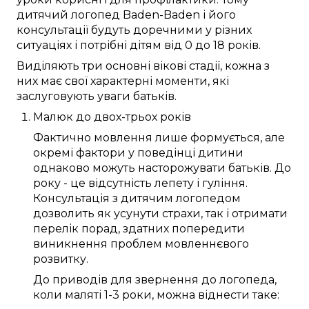
дитячий логопед
Baden-Baden
і його
консультації
будуть доречними
у різних
ситуаціях і
потрібні
дітям
від 0 до 18 років
.
Виділяють
три
основні
вікові
стадії
, кожна з
них
має
свої
характерні
моменти
, які
заслуговують
уваги
батьків
.
Малюк
до
двох-трьох років
Фактично
мовлення
лише
формується
, але
окремі
фактори
у
поведінці дитини
однаково
можуть
насторожувати
батьків
. До
року
- це відсутність
лепету
і гуління.
Консультація
з
дитячим логопедом
дозволить
як усунути
страхи
, так і отримати
перелік
порад
, здатних
попередити
виникнення
проблем
мовленнєвого
розвитку
.
До
приводів
для звернення до
логопеда
,
коли
маляті
1-3 роки
,
можна
віднести таке: