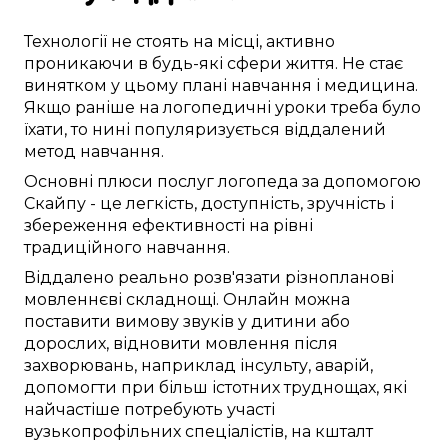
Технології
не стоять на місці
,
активно
проникаючи в
будь-які
сфери життя
. Не
стає
винятком
у
цьому
плані
навчання
і медицина.
Якщо
раніше
на
логопедичні уроки
треба
було
їхати
, то
нині
популяризується
віддалений
метод
навчання.
Основні
плюси
послуг логопеда
за допомогою
Скайпу
- це
легкість
,
доступність
,
зручність
і
збереження ефективності
на рівні
традиційного
навчання.
Віддалено
реально
розв'язати
різнопланові
мовленнєві складнощі
.
Онлайн
можна
поставити
вимову звуків
у
дитини
або
дорослих,
відновити
мовлення після
захворювань
,
наприклад
інсульту,
аварій
,
допомогти при
більш істотних
труднощах, які
найчастіше
потребують
участі
вузькопрофільних
спеціалістів, на кшталт