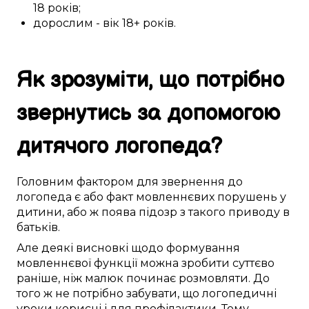
18 років
;
дорослим
- вік
18+
років.
Як
зрозуміти
, що
потрібно
звернутись за
допомогою
дитячого логопеда
?
Головним
фактором
для звернення до
логопеда
є
або
факт
мовленнєвих порушень
у
дитини
, або ж поява
підозр
з
такого
приводу в
батьків
.
Але
деякі
висновкі
щодо
формування
мовленнєвої функції
можна
зробити
суттєво
раніше, ніж
малюк
починає
розмовляти
.
До
того ж
не
потрібно
забувати, що логопедичні
уроки
корисні
і
для профілактики
.
Тому