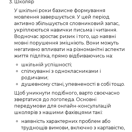
Школяр
У шкільні роки
базисне
формування
мовлення
завершується
. У
цей
період
активно
збільшується
словниковий запас
,
укріплюються
навички
письма
і читання.
Водночас
зростає
ризик
і того, що
наявні
мовні порушення
зміцніють
. Вони
можуть
негативно
впливати
на
різноманітні
аспекти
життя
підлітка
,
прямо
відбиваючись
на:
шкільній успішності
;
спілкуванні
з однокласниками
і
родичами
;
душевному
стані
,
упевненості в собі
тощо.
Щоб
уникнути подібного
,
варто
своєчасно
звертатися до
логопеда
.
Основні
передумови
для
онлайн-консультацій
школярів
з нашими
фахівцями
такі:
наявність
характерних
проблем
або
труднощів
вимови
, включно з
картавістю
,