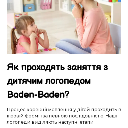
Як
проходять
заняття
з
дитячим логопедом
Baden-Baden
?
Процес
корекції
мовлення
у
дітей
проходить
в
ігровій формі
і за
певною
послідовністю. Наші
логопеди
виділяють
наступні
етапи: