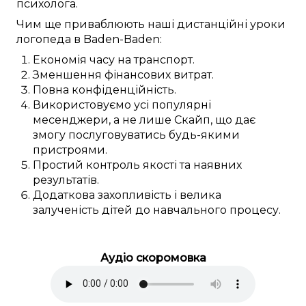
психолога
.
Чим ще
приваблюють
наші
дистанційні
уроки
логопеда в
Baden-Baden
:
Економія часу
на
транспорт
.
Зменшення
фінансових
витрат.
Повна
конфіденційність.
Використовуємо
усі популярні
месенджери, а не лише
Скайп
, що
дає
змогу
послуговуватись будь-якими
пристроями
.
Простий
контроль якості та
наявних
результатів.
Додаткова
захопливість і велика
залученість
дітей
до
навчального процесу
.
Аудіо скоромовка