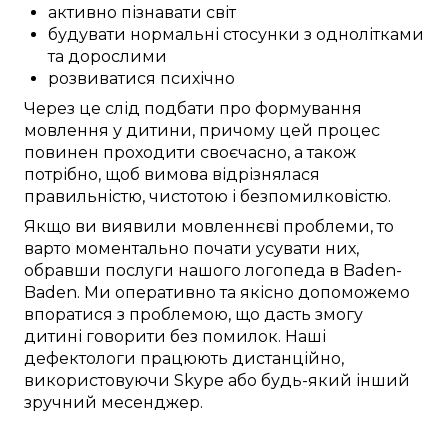
активно пізнавати світ
будувати нормальні стосунки з однолітками
та дорослими
розвиватися психічно
Через це
слід
подбати про
формування
мовлення
у дитини
, причому
цей
процес
повинен проходити
своєчасно
, а також
потрібно
, щоб
вимова відрізнялася
правильністю
, чистотою і
безпомилковістю
.
Якщо ви
виявили
мовленнєві проблеми
, то
варто
моментально
почати
усувати
них,
обравши послуги
нашого логопеда в
Baden-
Baden
. Ми
оперативно
та
якісно
допоможемо
впоратися з проблемою
, що
дасть змогу
дитині
говорити без помилок
. Наші
дефектологи
працюють
дистанційно
,
використовуючи
Skype
або будь-який інший
зручний
месенджер.