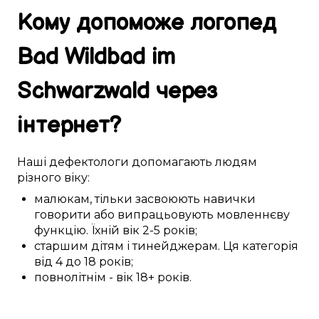
Кому
допоможе
логопед
Bad Wildbad im
Schwarzwald
через
інтернет
?
Наші
дефектологи
допомагають
людям
різного
віку:
малюкам
,
тільки засвоюють навички
говорити або
випрацьовують
мовленнєву
функцію
. Їхній вік
2-5
років;
старшим дітям
і
тинейджерам
. Ця
категорія
від 4 до 18 років
;
повнолітнім
- вік
18+
років.