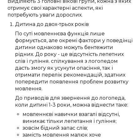
Виділяють
3
головні
вікові
групи
, кожна з
яких
отримує
свої
характерні
аспекти
, які
потребують
уваги
дорослих
.
Дитина
до
двох-трьох років
По суті
мовленнєва функція
лише
формується
, але
окремі
фактори
у
поведінці
дитини
однаково
можуть
бентежити
рідних
. До
року
- це відсутність
лепетних
слів
і гуління.
спілкування
з
логопедом
дасть змогу
як усунути
опасіння
, так і
отримати
перелік
рекомендацій
, здатних
попередити
появлення
проблем
розвитку
мовлення
.
До
приводів
для звернення до
логопеда
,
коли
дитині
1-3 роки
,
можна
віднести таке:
мовленнєві навички
взагалі
відсутні,
виникає
тільки
лепетання
і гуління;
зовсім бідний
запас слів
;
замість
мовлення
малюк
хоче