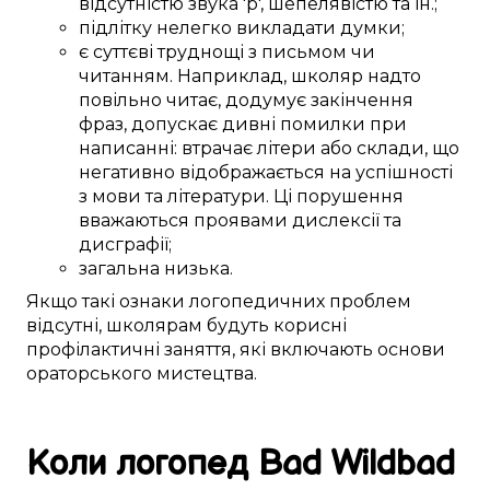
відсутністю звука 'р'
, шепелявістю та
ін.
;
підлітку
нелегко
викладати
думки;
є
суттєві
труднощі
з
письмом
чи
читанням.
Наприклад,
школяр
надто
повільно читає,
додумує
закінчення
фраз
,
допускає
дивні
помилки
при
написанні
:
втрачає
літери або склади, що
негативно
відображається
на
успішності
з
мови та літератури
.
Ці
порушення
вважаються
проявами
дислексії та
дисграфії;
загальна
низька
.
Якщо
такі
ознаки логопедичних
проблем
відсутні,
школярам
будуть
корисні
профілактичні заняття
, які
включають
основи
ораторського мистецтва
.
Коли логопед
Bad Wildbad