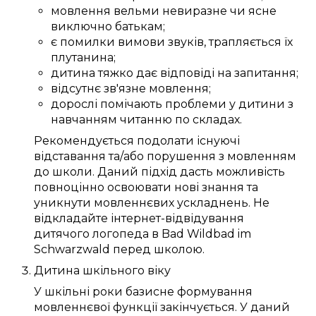
мовлення
вельми
невиразне
чи
ясне
виключно
батькам
;
є
помилки
вимови звуків
,
трапляється
їх
плутанина
;
дитина
тяжко
дає відповіді
на запитання;
відсутнє
зв'язне
мовлення;
дорослі
помічають
проблеми
у дитини з
навчанням читанню
по складах
.
Рекомендується
подолати
існуючі
відставання та/або
порушення
з мовленням
до
школи
.
Даний
підхід
дасть можливість
повноцінно
освоювати
нові знання
та
уникнути
мовленнєвих ускладнень
. Не
відкладайте
інтернет-відвідування
дитячого логопеда в Bad Wildbad im
Schwarzwald
перед школою.
Дитина шкільного віку
У шкільні роки
базисне
формування
мовленнєвої функції
закінчується
. У
даний