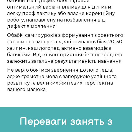
батьків. Наш
дефектолог
підбере
оптимальний
варіант
впливу для дитини:
легку
профілактику
або
власне
корекційну
роботу
,
направлену
на
позбавлення від
дефектів мовлення
.
Обабіч
самих
уроків
з
формування
коректного
і
красивого
мовлення,
які тривають
біля
20-30
хвилин,
наш логопед
активно
взаємодіє
з
батьками. Від їхньої
сприяння
безпосередньо
залежить
загальна
результативність
навчання
.
Не
варто
боятися
звернення до
логопедів
,
адже
грамотна
мова
є
запорукою
успішного
розвитку та
великих життєвих перспектив
вашого малюка
.
Переваги занять з