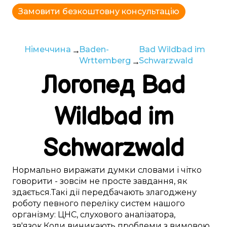
Замовити безкоштовну консультацію
Німеччина
Baden-
Bad Wildbad im
Wrttemberg
Schwarzwald
Логопед
Bad
Wildbad im
Schwarzwald
Нормально
виражати думки
словами
і
чітко
говорити -
зовсім
не
просте
завдання,
як
здається
.
Такі
дії
передбачають
злагоджену
роботу
певного переліку
систем
нашого
організму:
ЦНС
,
слухового аналізатора
,
зв'язок
.
Коли
виникають
проблеми
з
вимовою