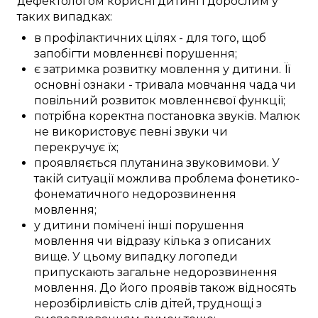
дефектологом
корисні
дитині
і дорослим у
таких
випадках:
в профілактичних цілях
-
для того, щоб
запобігти
мовленнєві порушення
;
є
затримка
розвитку мовлення
у
дитини
. Її
основні
ознаки
-
тривала
мовчання чада
чи
повільний
розвиток
мовленнєвої функції
;
потрібна
коректна
постановка звуків
.
Малюк
не
використовує
певні
звуки
чи
перекручує
їх;
проявляється
плутанина
звуковимови
. У
такій
ситуації
можлива
проблема фонетико-
фонематичного
недорозвинення
мовлення
;
у
дитини
помічені
інші
порушення
мовлення
чи
відразу
кілька з
описаних
вище. У
цьому
випадку
логопеди
припускають загальне
недорозвинення
мовлення
. До його
проявів
також відносять
нерозбірливість
слів дітей
,
труднощі
з