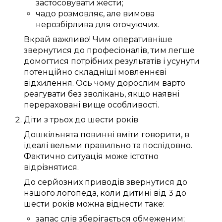
застосовувати
жести;
чадо
розмовляє
, але вимова
нерозбірлива
для
оточуючих
.
Вкрай важливо!
Чим
оперативніше
звернутися до
професіоналів
, тим
легше
домогтися
потрібних
результатів і
усунути
потенційно
складніші
мовленнєві
відхилення
.
Ось чому
дорослим
варто
реагувати
без зволікань
, якщо
наявні
перераховані
вище
особливості
.
Діти
з трьох
до
шести
років
Дошкільнята
повинні
вміти говорити
, в
ідеалі
вельми
правильно
та
послідовно
.
Фактично
ситуація
може
істотно
відрізнятися.
До
серйозних
приводів
звернутися до
нашого
логопеда
, коли дитині
від 3
до
шести
років
можна
віднести таке:
запас слів
зберігається
обмеженим
;