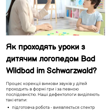
Як
проходять
уроки
з
дитячим логопедом
Bad
Wildbad im Schwarzwald
?
Процес
корекції
вимови звуків
у
дітей
проходить
в
формі гри
і за
певною
послідовністю. Наші
дефектологи
виділяють
такі
етапи:
підготовча робота
-
виявляється
спектр