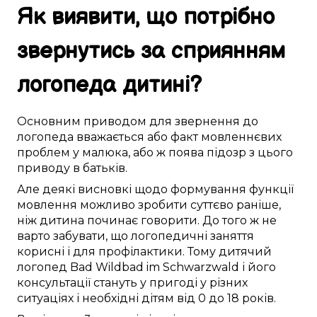
Як
виявити
, що
потрібно
звернутись за
сприянням
логопеда дитині
?
Основним
приводом
для звернення до
логопеда
вважається
або
факт
мовленнєвих
проблем
у
малюка
, або ж поява
підозр
з
цього
приводу в
батьків
.
Але
деякі
висновкі
щодо
формування
функції
мовлення
можливо
зробити
суттєво
раніше,
ніж
дитина
починає
говорити
.
До того ж
не
варто
забувати, що логопедичні
заняття
корисні
і
для профілактики
.
Тому
дитячий
логопед
Bad Wildbad im Schwarzwald
і його
консультації
стануть у пригоді
у різних
ситуаціях і
необхідні
дітям
від 0 до 18 років
.