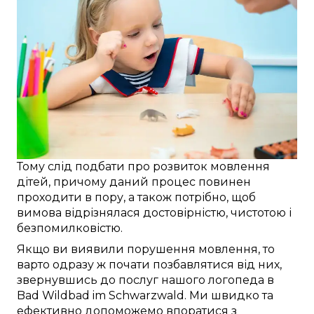
Тому
слід
подбати про
розвиток
мовлення
дітей
, причому
даний
процес повинен
проходити
в пору
, а також
потрібно
, щоб
вимова відрізнялася
достовірністю
, чистотою і
безпомилковістю
.
Якщо ви
виявили
порушення мовлення
, то
варто
одразу ж
почати
позбавлятися від
них,
звернувшись до послуг
нашого логопеда в
Bad Wildbad im Schwarzwald
. Ми
швидко
та
ефективно
допоможемо
впоратися з