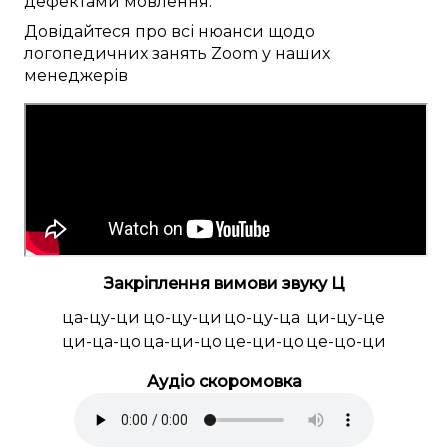
дефектами мовлення
.
Довідайтеся
про
всі
нюанси
щодо
логопедичних
занять
Zoom
у наших
менеджерів
Закріплення вимови звуку Ц
ца-цу-ци
цо-цу-ци
цо-цу-ца
ци-цу-це
ци-ца-цо
ца-ци-цо
це-ци-цо
це-цо-ци
Аудіо скоромовка