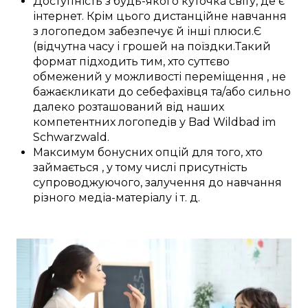
Доступність
з
будь-якого куточка світу
, де
є
інтернет.
Крім цього
дистанційне
навчання
з
логопедом
забезпечує
й інші
плюси
.
Є
(відчутна
часу і
грошей
на
поїздки
.
Такий
формат
підходить
тим, хто
суттєво
обмежений у
можливості переміщення
, не
бажає
кликати до себе
фахівця
та/або
сильно
далеко розташований
від наших
компетентних
логопедів у
Bad Wildbad im
Schwarzwald
.
Максимум
бонусних
опцій
для
того, хто
займається
,
у тому числі
присутність
супроводжуючого,
залучення
до
навчання
різного
медіа-матеріалу
і т. д.