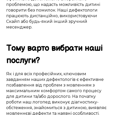
проблемою
, що
надасть можливість
дитині
говорити без помилок
. Наші
дефектологи
працюють
дистанційно
,
використовуючи
Скайп
або будь-який інший
зручний
месенджер.
Тому
варто
вибрати
наші
послуги
?
Як і для
всіх професійних
,
ключовим
завданням наших дефектологів
є
ефективне
позбавлення від
проблем з мовленням
з
максимальним
комфортом
самого процесу
для
дитини
та/або дорослого.
На початку
роботи
наш логопед
виконує
діагностику-
обстеження
,
знайомиться з дитиною
,
виявляє
мовленнєві дефекти
та
наявні особливості
.