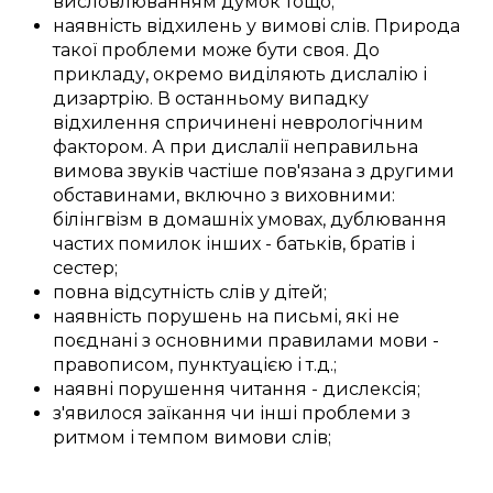
висловлюванням
думок тощо;
наявність
відхилень
у
вимові слів
.
Природа
такої
проблеми
може бути
своя
.
До
прикладу,
окремо
виділяють
дислалію і
дизартрію.
В останньому
випадку
відхилення
спричинені
неврологічним
фактором
. А при дислалії
неправильна
вимова звуків
частіше
пов'язана з
другими
обставинами, включно з
виховними
:
білінгвізм
в домашніх умовах
,
дублювання
частих
помилок
інших -
батьків
,
братів і
сестер
;
повна
відсутність
слів
у
дітей
;
наявність
порушень
на письмі
, які не
поєднані
з
основними
правилами мови -
правописом
, пунктуацією і
т.д.
;
наявні
порушення
читання - дислексія;
з'явилося
заїкання
чи
інші
проблеми
з
ритмом
і
темпом
вимови слів
;