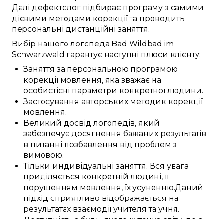
Далі
дефектолог
підбирає
програму з
самими
дієвими
методами корекції
та проводить
персональні
дистанційні заняття
.
Вибір нашого логопеда
Bad Wildbad im
Schwarzwald
гарантує
наступні
плюси
клієнту:
Заняття
за
персональною
програмою
корекції
мовлення,
яка зважає на
особистісні
параметри
конкретної
людини
.
Застосування
авторських
методик
корекції
мовлення
.
Великий
досвід
логопедів
, який
забезпечує
досягнення
бажаних
результатів
в питанні
позбавлення від
проблем з
вимовою
.
Тільки
индивідуальні
заняття
.
Вся увага
приділяється
конкретній
людині, її
порушенням
мовлення, їх
усуненню
.
Даний
підхід
сприятливо
відображається
на
результатах
взаємодії
учителя
та
учня
.