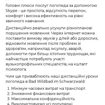
Головні
плюси
послуг логопеда
за допомогою
Skype
- це
простота
,
відсутність перепон
,
комфорт
і
висока ефективність
на рівні
звичного
навчання.
Дистанційно
реально
усунути
різнопланові
порушення мовлення
.
Через інтернет
можна
поставити
вимову звуків
у
дітей
або дорослих,
відновити
мовлення після
проблем зі
здоров'ям
,
наприклад
інсульту,
аварій
,
допомогти при
більш істотних
труднощах, які
найчастіше
потребують
участі
вузькопрофільних
спеціалістів, на кшталт
психолога
.
Чим ще
приваблюють
наші
дистанційні
уроки
логопеда в
Bad Wildbad im Schwarzwald
:
Мінімум часових витрат
на
транспорт
.
Зниження
фінансових
витрат.
Максимальна
конфіденційність.
Використовуємо
усі популярні