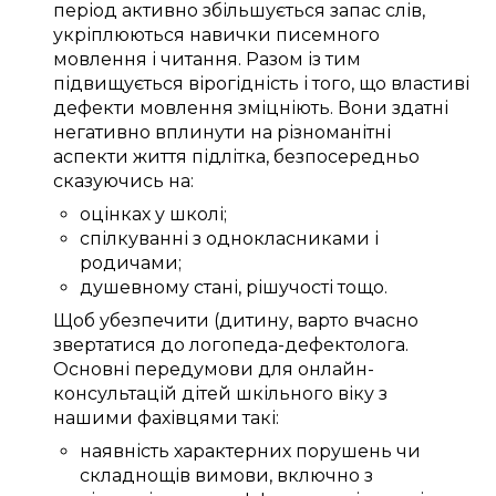
період
активно
збільшується
запас слів
,
укріплюються
навички
писемного
мовлення
і читання.
Разом із тим
підвищується
вірогідність
і того, що
властиві
дефекти мовлення
зміцніють
. Вони
здатні
негативно
вплинути
на
різноманітні
аспекти життя
підлітка
,
безпосередньо
сказуючись
на:
оцінках у школі
;
спілкуванні
з однокласниками
і
родичами
;
душевному
стані
,
рішучості
тощо.
Щоб
убезпечити (дитину
,
варто
вчасно
звертатися до
логопеда-дефектолога
.
Основні
передумови
для
онлайн-
консультацій
дітей шкільного віку
з
нашими
фахівцями
такі:
наявність
характерних
порушень
чи
складнощів
вимови
, включно з