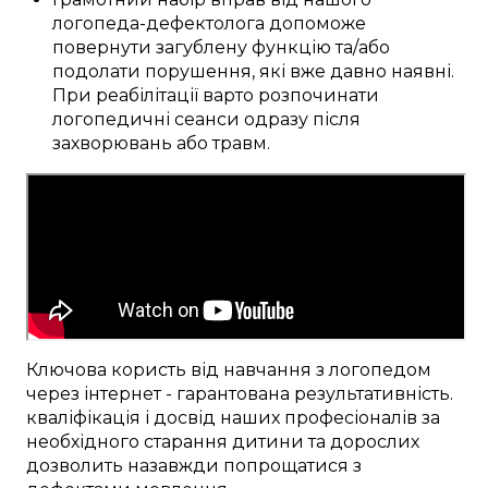
логопеда-дефектолога
допоможе
повернути
загублену
функцію
та/або
подолати
порушення, які вже давно
наявні
.
При реабілітації
варто
розпочинати
логопедичні
сеанси
одразу після
захворювань або травм
.
Ключова
користь від
навчання
з логопедом
через інтернет
-
гарантована результативність
.
кваліфікація
і досвід наших
професіоналів
за
необхідного
старання
дитини та дорослих
дозволить
назавжди
попрощатися
з