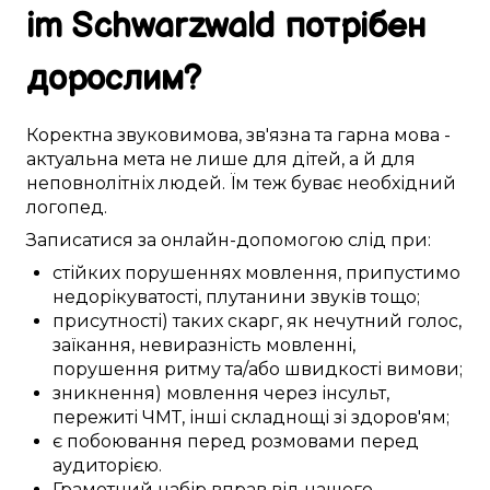
im Schwarzwald
потрібен
дорослим
?
Коректна
звуковимова
,
зв'язна
та гарна мова -
актуальна
мета не лише для
дітей
, а й для
неповнолітніх
людей. Їм
теж
буває
необхідний
логопед
.
Записатися
за онлайн-допомогою
слід
при:
стійких
порушеннях мовлення
,
припустимо
недорікуватості,
плутанини
звуків тощо;
присутності)
таких скарг, як
нечутний
голос,
заїкання,
невиразність
мовленні,
порушення
ритму
та/або
швидкості
вимови;
зникнення)
мовлення
через інсульт
,
пережиті
ЧМТ
,
інші
складнощі
зі здоров'ям;
є
побоювання
перед
розмовами перед
аудиторією
.
Грамотний
набір
вправ
від нашого