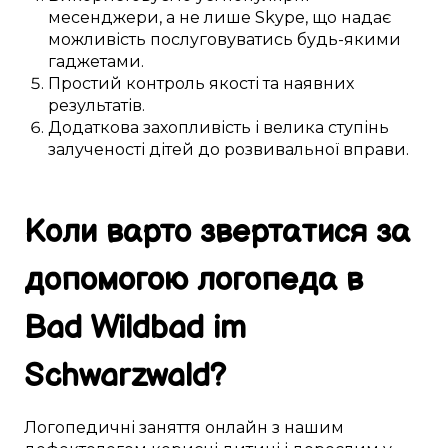
месенджери, а не лише
Skype
, що
надає
можливість
послуговуватись будь-якими
гаджетами
.
Простий
контроль якості та
наявних
результатів.
Додаткова
захопливість і велика
ступінь
залученості
дітей
до
розвивальної вправи
.
Коли
варто
звертатися за
допомогою
логопеда в
Bad Wildbad im
Schwarzwald
?
Логопедичні
заняття
онлайн
з нашим