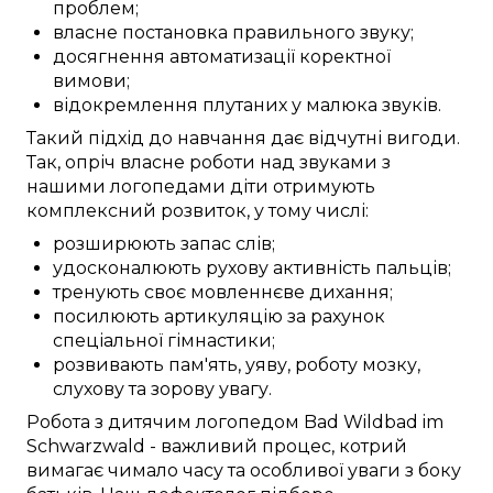
проблем
;
власне
постановка
правильного
звуку
;
досягнення
автоматизації
коректної
вимови
;
відокремлення
плутаних у малюка
звуків.
Такий
підхід до
навчання
дає
відчутні
вигоди
.
Так,
опріч
власне
роботи над
звуками
з
нашими
логопедами
діти
отримують
комплексний
розвиток, у тому числі:
розширюють
запас слів
;
удосконалюють
рухову активність
пальців
;
тренують
своє мовленнєве дихання;
посилюють
артикуляцію
за рахунок
спеціальної
гімнастики;
розвивають
пам'ять,
уяву
,
роботу мозку
,
слухову та зорову
увагу
.
Робота
з дитячим логопедом
Bad Wildbad im
Schwarzwald
-
важливий
процес,
котрий
вимагає
чимало часу
та
особливої
уваги
з боку