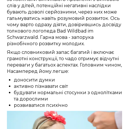
слів
у
дітей
,
потенційні
негативні
наслідки
бувають
доволі
серйозними, через
них
може
гальмуватись
навіть розумовий розвиток.
Ось
чому
варто
одразу
діяти,
довірившись досвіду
толкового
логопеда
Bad Wildbad im
Schwarzwald
.
Гарна
мова -
запорука
різнобічного
розвитку
молодих
.
Якщо
словниковий запас
багатий
і
включає
грамотні
конструкції, то чадо
отримує
відчутні
переваги
у багатьох
аспектах.
Головним чином,
Насамперед
йому
легше:
доносити думки
активно пізнавати світ
будувати нормальні стосунки з однолітками
та дорослими
розвиватися психічно