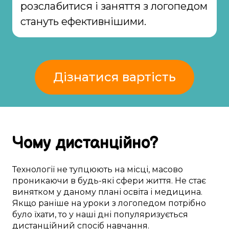
розслабитися і заняття з логопедом
стануть ефективнішими.
Дізнатися вартість
Чому
дистанційно
?
Технології
не тупцюють на місці
,
масово
проникаючи в
будь-які
сфери життя
. Не
стає
винятком
у
даному
плані
освіта
і медицина.
Якщо
раніше
на
уроки з логопедом
потрібно
було
їхати
, то
у наші дні
популяризується
дистанційний
спосіб
навчання.